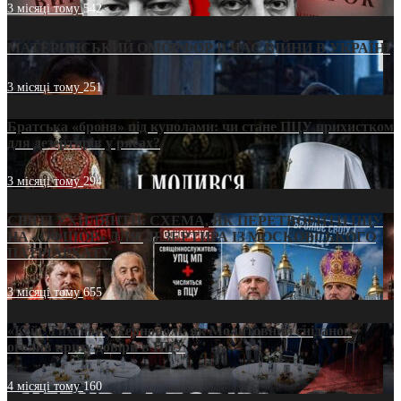
3 місяці тому
542
МАТЕРИНСЬКИЙ ОМОРФОР В ЧАС ВІЙНИ В УКРАЇНІ
3 місяці тому
251
Братська «броня» під куполами: чи стане ПЦУ прихистком
для дезертирів у рясах?
3 місяці тому
294
СВЯТІ УХИЛЯНТИ: СХЕМА, ЯК ПЕРЕТВОРИТИ ПЦУ
НА «ОФШОР» ДЛЯ ДЕЗЕРТИРА ІЗ МОСКОВСЬКОГО
ПАТРІАРХАТУ
3 місяці тому
655
«Кейс Тихона» у Тернополі: як Молитовний сніданок
оголив кризу довіри в ПЦУ
4 місяці тому
160