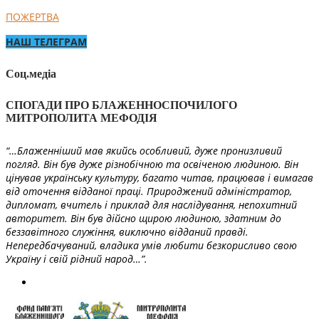
ПОЖЕРТВА
НАШ ТЕЛЕГРАМ
Соц.медіа
СПОГАДИ ПРО БЛАЖЕННОСПОЧИЛОГО
МИТРОПОЛИТА МЕФОДІЯ
“…Блаженніший мав якийсь особливий, дуже пронизливий
погляд. Він був дуже різнобічною та освіченою людиною. Він
цінував українську культуру, багато читав, працював і вимагав
від оточення відданої праці. Природжений адміністратор,
дипломат, вчитель і приклад для наслідування, непохитний
авторитет. Він був дійсно щирою людиною, здатним до
беззавітного служіння, виключно відданий правді.
Непередбачуваний, владика умів любити безкорисливо свою
Україну і свій рідний народ…”.