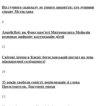
Від гучного скандалу до тихого закриття: хто зупинив
справу Мстислава
4
AngelicBot: як Фонд пам’яті Митрополита Мефодія
розвиває цифрову катехизацію дітей
12
Світові лідери в Києві: богословський погляд на день
міжнародної солідарності
19
35 років свободи совісті: періодизація зі слова
Предстоятеля. Документ епохи
13