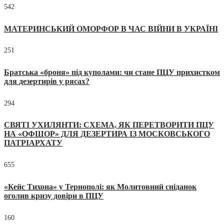
542
МАТЕРИНСЬКИЙ ОМОРФОР В ЧАС ВІЙНИ В УКРАЇНІ
251
Братська «броня» під куполами: чи стане ПЦУ прихистком
для дезертирів у рясах?
294
СВЯТІ УХИЛЯНТИ: СХЕМА, ЯК ПЕРЕТВОРИТИ ПЦУ
НА «ОФШОР» ДЛЯ ДЕЗЕРТИРА ІЗ МОСКОВСЬКОГО
ПАТРІАРХАТУ
655
«Кейс Тихона» у Тернополі: як Молитовний сніданок
оголив кризу довіри в ПЦУ
160