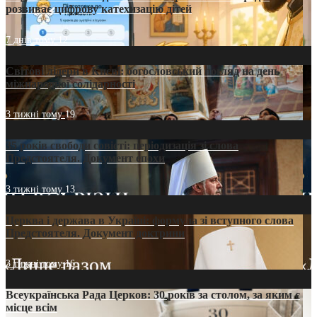
розвиває цифрову катехизацію дітей
7 днів тому
12
Світові лідери в Києві: богословський погляд на день
міжнародної солідарності
3 тижні тому
19
35 років свободи совісті: періодизація зі слова
Предстоятеля. Документ епохи
3 тижні тому
13
Церква і держава в Україні: формула зі вступного слова
Предстоятеля. Документ доктрини
3 тижні тому
16
Всеукраїнська Рада Церков: 30 років за столом, за яким є
місце всім