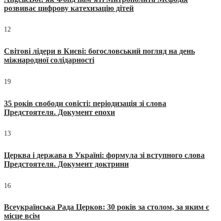
розвиває цифрову катехизацію дітей
12
Світові лідери в Києві: богословський погляд на день
міжнародної солідарності
19
35 років свободи совісті: періодизація зі слова
Предстоятеля. Документ епохи
13
Церква і держава в Україні: формула зі вступного слова
Предстоятеля. Документ доктрини
16
Всеукраїнська Рада Церков: 30 років за столом, за яким є
місце всім