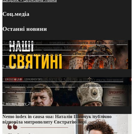
Соц.медіа
Останні новини
Захистити святині — означає захистити пам’ять людства:
Фонд пам’яті Митрополита Мефодія підтримує
міжнародну петицію щодо участі Росії в ЮНЕСКО
2 місяці тому
61
ПРИСМАК «РУССЬКОГО МІРА» в ПЦУ: ексклюзивні
документи, вирок і російський слід у Тернопільсько-
Бучацькій єпархії
2 місяці тому
298
Nemo iudex in causa sua: Наталія Шевчук публічно
відповіла митрополиту Євстратію Зорі