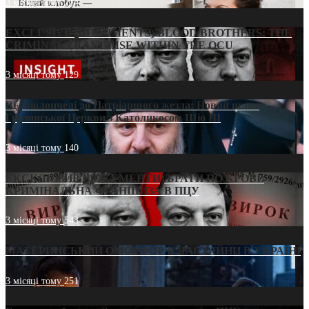
3 місяці тому
214
EXCLUSIVE (DOCUMENTS)/BLOOD BROTHERS: THE
CRIMINAL FRANCHISE WITHIN THE OCU
3 місяці тому
129
Від віолончелі до Патріаршого жезла: Новий шлях
Грузинської Церкви з Католикосом Шіо III
3 місяці тому
140
ЕКСКЛЮЗИВ (ДОКУМЕНТИ)/БРАТИ ПО КРОВІ:
КРИМІНАЛЬНА ФРАНШИЗА В ПЦУ
3 місяці тому
543
МАТЕРИНСЬКИЙ ОМОРФОР В ЧАС ВІЙНИ В УКРАЇНІ
3 місяці тому
251