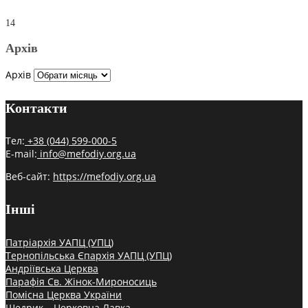
14
Архів
Архів
Контакти
Тел:
+38 (044) 599-000-5
E-mail:
info@mefodiy.org.ua
Веб-сайт:
https://mefodiy.org.ua
Інші
Патріархія УАПЦ (УПЦ)
Тернопільська Єпархія УАПЦ (УПЦ)
Андріївська Церква
Парафія Св. Жінок-Мироносиць
Помісна Церква України
Щедрик – Церковна Лавка