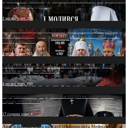
Братська «броня» під куполами: чи стане ПЦУ прихистком
для дезертирів у рясах?
3 місяці тому
294
СВЯТІ УХИЛЯНТИ: СХЕМА, ЯК ПЕРЕТВОРИТИ ПЦУ
НА «ОФШОР» ДЛЯ ДЕЗЕРТИРА ІЗ МОСКОВСЬКОГО
ПАТРІАРХАТУ
3 місяці тому
655
«Кейс Тихона» у Тернополі: як Молитовний сніданок
оголив кризу довіри в ПЦУ
4 місяці тому
160
Від гучного скандалу до тихого закриття: хто зупинив
справу Мстислава
17 години тому
4
AngelicBot: як Фонд пам’яті Митрополита Мефодія