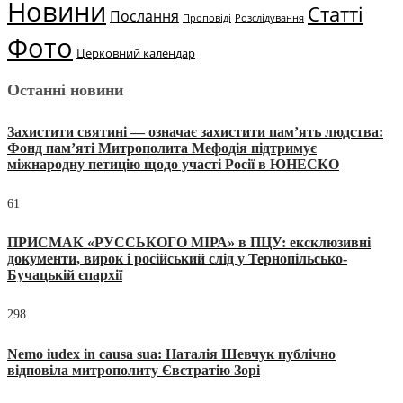
Новини
Статті
Послання
Проповіді
Розслідування
Фото
Церковний календар
Останні новини
Захистити святині — означає захистити пам’ять людства:
Фонд пам’яті Митрополита Мефодія підтримує
міжнародну петицію щодо участі Росії в ЮНЕСКО
61
ПРИСМАК «РУССЬКОГО МІРА» в ПЦУ: ексклюзивні
документи, вирок і російський слід у Тернопільсько-
Бучацькій єпархії
298
Nemo iudex in causa sua: Наталія Шевчук публічно
відповіла митрополиту Євстратію Зорі