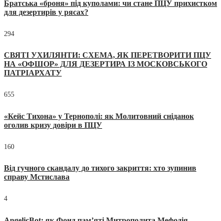
Братська «броня» під куполами: чи стане ПЦУ прихистком
для дезертирів у рясах?
294
СВЯТІ УХИЛЯНТИ: СХЕМА, ЯК ПЕРЕТВОРИТИ ПЦУ
НА «ОФШОР» ДЛЯ ДЕЗЕРТИРА ІЗ МОСКОВСЬКОГО
ПАТРІАРХАТУ
655
«Кейс Тихона» у Тернополі: як Молитовний сніданок
оголив кризу довіри в ПЦУ
160
Від гучного скандалу до тихого закриття: хто зупинив
справу Мстислава
4
AngelicBot: як Фонд пам’яті Митрополита Мефодія