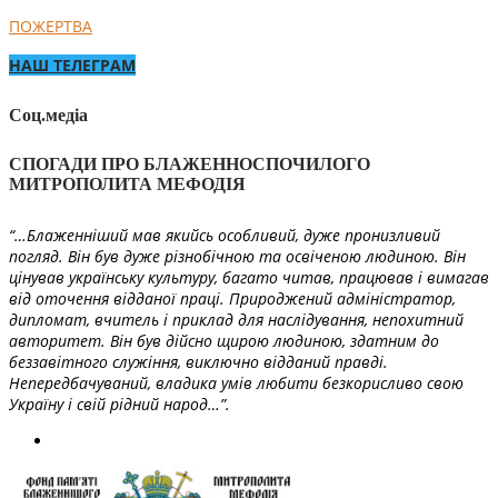
ПОЖЕРТВА
НАШ ТЕЛЕГРАМ
Соц.медіа
СПОГАДИ ПРО БЛАЖЕННОСПОЧИЛОГО
МИТРОПОЛИТА МЕФОДІЯ
“…Блаженніший мав якийсь особливий, дуже пронизливий
погляд. Він був дуже різнобічною та освіченою людиною. Він
цінував українську культуру, багато читав, працював і вимагав
від оточення відданої праці. Природжений адміністратор,
дипломат, вчитель і приклад для наслідування, непохитний
авторитет. Він був дійсно щирою людиною, здатним до
беззавітного служіння, виключно відданий правді.
Непередбачуваний, владика умів любити безкорисливо свою
Україну і свій рідний народ…”.