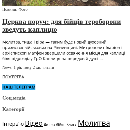
Новини
,
Фото
Церква поруч: для бійців тероборони
зведуть каплицю
Молитва, тиша і віра — таким буде новий духовний
прихисток військових на Рівненщині. Митрополит Іларіон і
архієпископ Матфей звершили освячення місця для каплиці
біля підрозділу ТрО Каплиця на передовій душі:…
News
,
1 рік тому
2 хв.
читати
ПОЖЕРТВА
НАШ ТЕЛЕГРАМ
Соц.медіа
Категорії
Молитва
Відео
Інтерв'ю
Книга
Дитяча біблія