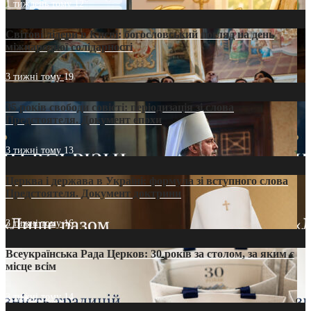
1 тиждень тому
12
Світові лідери в Києві: богословський погляд на день
міжнародної солідарності
3 тижні тому
19
35 років свободи совісті: періодизація зі слова
Предстоятеля. Документ епохи
3 тижні тому
13
Церква і держава в Україні: формула зі вступного слова
Предстоятеля. Документ доктрини
3 тижні тому
16
Всеукраїнська Рада Церков: 30 років за столом, за яким є
місце всім
3 тижні тому
14