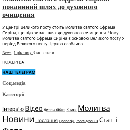
покаянний шлях до духовного
очищення
У центрі Великого посту стоїть молитва святого Єфрема
Сиріна, що відкриває шлях до духовного очищення. Чому
молитва святого Єфрема Сиріна є основою Великого посту У
період Великого посту Церква особливо…
News
,
1 рік тому
3 хв.
читати
ПОЖЕРТВА
НАШ ТЕЛЕГРАМ
Соц.медіа
Категорії
Молитва
Відео
Інтерв'ю
Книга
Дитяча біблія
Новини
Статті
Послання
Проповіді
Розслідування