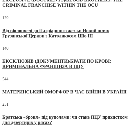
CRIMINAL FRANCHISE WITHIN THE OCU
129
Від віолончелі до Патріаршого жезла: Новий шлях
Грузинської Церкви з Католикосом Шіо III
140
ЕКСКЛЮЗИВ (ДОКУМЕНТИ)/БРАТИ ПО КРОВІ:
КРИМІНАЛЬНА ФРАНШИЗА В ПЦУ
544
МАТЕРИНСЬКИЙ ОМОРФОР В ЧАС ВІЙНИ В УКРАЇНІ
251
Братська «броня» під куполами: чи стане ПЦУ прихистком
для дезертирів у рясах?