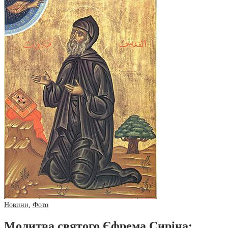
Новини
,
Фото
Молитва святого Єфрема Сиріна: