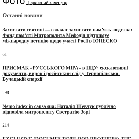
Фото
Церковний календар
Останні новини
Захистити святині — означає захистити пам’ять людства:
Фонд пам’яті Митрополита Мефодія підтримує
міжнародну петицію щодо участі Росії в ЮНЕСКО
61
ПРИСМАК «РУССЬКОГО МІРА» в ПЦУ: ексклюзивні
документи, вирок і російський слід у Тернопільсько-
Бучацькій єпархії
298
Nemo iudex in causa sua: Наталія Шевчук публічно
відповіла митрополиту Євстратію Зорі
214
EXCLUSIVE (DOCUMENTS)/BLOOD BROTHERS: THE