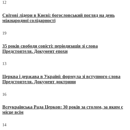
12
Світові лідери в Києві: богословський погляд на день
міжнародної солідарності
19
35 років свободи совісті: періодизація зі слова
Предстоятеля. Документ епохи
13
Церква і держава в Україні: формула зі вступного слова
Предстоятеля. Документ доктрини
16
Всеукраїнська Рада Церков: 30 років за столом, за яким є
місце всім
14