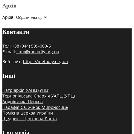
Архів
Архів
Контакти
Тел:
+38 (044) 599-000-5
E-mail:
info@mefodiy.org.ua
Веб-сайт:
https://mefodiy.org.ua
Інші
Патріархія УАПЦ (УПЦ)
Тернопільська Єпархія УАПЦ (УПЦ)
Андріївська Церква
Парафія Св. Жінок-Мироносиць
Помісна Церква України
Щедрик – Церковна Лавка
Соц.медіа