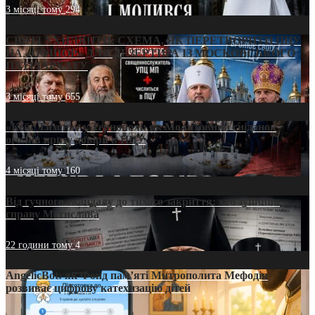
3 місяці тому
294
СВЯТІ УХИЛЯНТИ: СХЕМА, ЯК ПЕРЕТВОРИТИ ПЦУ
НА «ОФШОР» ДЛЯ ДЕЗЕРТИРА ІЗ МОСКОВСЬКОГО
ПАТРІАРХАТУ
3 місяці тому
655
«Кейс Тихона» у Тернополі: як Молитовний сніданок
оголив кризу довіри в ПЦУ
4 місяці тому
160
Від гучного скандалу до тихого закриття: хто зупинив
справу Мстислава
22 години тому
4
AngelicBot: як Фонд пам’яті Митрополита Мефодія
розвиває цифрову катехизацію дітей