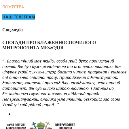
ПОЖЕРТВА
НАШ ТЕЛЕГРАМ
Соц.медіа
СПОГАДИ ПРО БЛАЖЕННОСПОЧИЛОГО
МИТРОПОЛИТА МЕФОДІЯ
“…Блаженніший мав якийсь особливий, дуже пронизливий
погляд. Він був дуже різнобічною та освіченою людиною. Він
цінував українську культуру, багато читав, працював і вимагав
від оточення відданої праці. Природжений адміністратор,
дипломат, вчитель і приклад для наслідування, непохитний
авторитет. Він був дійсно щирою людиною, здатним до
беззавітного служіння, виключно відданий правді.
Непередбачуваний, владика умів любити безкорисливо свою
Україну і свій рідний народ…”.