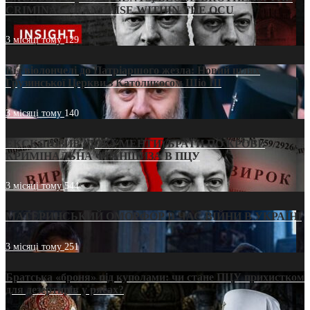
CRIMINAL FRANCHISE WITHIN THE OCU
3 місяці тому
129
Від віолончелі до Патріаршого жезла: Новий шлях
Грузинської Церкви з Католикосом Шіо III
3 місяці тому
140
ЕКСКЛЮЗИВ (ДОКУМЕНТИ)/БРАТИ ПО КРОВІ:
КРИМІНАЛЬНА ФРАНШИЗА В ПЦУ
3 місяці тому
544
МАТЕРИНСЬКИЙ ОМОРФОР В ЧАС ВІЙНИ В УКРАЇНІ
3 місяці тому
251
Братська «броня» під куполами: чи стане ПЦУ прихистком
для дезертирів у рясах?