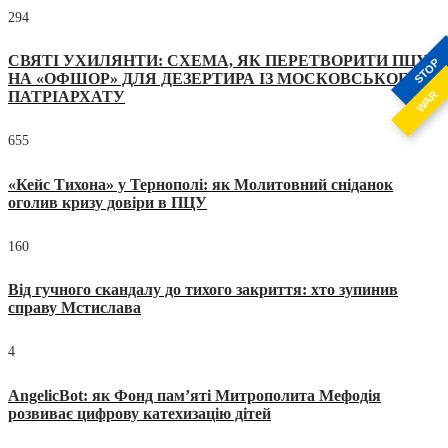
294
СВЯТІ УХИЛЯНТИ: СХЕМА, ЯК ПЕРЕТВОРИТИ ПЦУ
STOP
НА «ОФШОР» ДЛЯ ДЕЗЕРТИРА ІЗ МОСКОВСЬКОГО
WAR
ПАТРІАРХАТУ
655
«Кейс Тихона» у Тернополі: як Молитовний сніданок
оголив кризу довіри в ПЦУ
160
Від гучного скандалу до тихого закриття: хто зупинив
справу Мстислава
4
AngelicBot: як Фонд пам’яті Митрополита Мефодія
розвиває цифрову катехизацію дітей