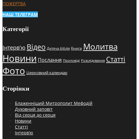
ПОЖЕРТВА
НАШ ТЕЛЕГРАМ
Категорії
Молитва
Відео
Інтерв'ю
Книга
Дитяча біблія
Новини
Статті
Послання
Проповіді
Розслідування
Фото
Церковний календар
Сторінки
Блаженніший Митрополит Мефодій
Духовний заповіт
Від серця до серця
Новини
Статті
Інтерв’ю