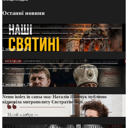
Останні новини
Захистити святині — означає захистити пам’ять людства:
Фонд пам’яті Митрополита Мефодія підтримує
міжнародну петицію щодо участі Росії в ЮНЕСКО
2 місяці тому
61
ПРИСМАК «РУССЬКОГО МІРА» в ПЦУ: ексклюзивні
документи, вирок і російський слід у Тернопільсько-
Бучацькій єпархії
2 місяці тому
298
Nemo iudex in causa sua: Наталія Шевчук публічно
відповіла митрополиту Євстратію Зорі
3 місяці тому
214
EXCLUSIVE (DOCUMENTS)/BLOOD BROTHERS: THE