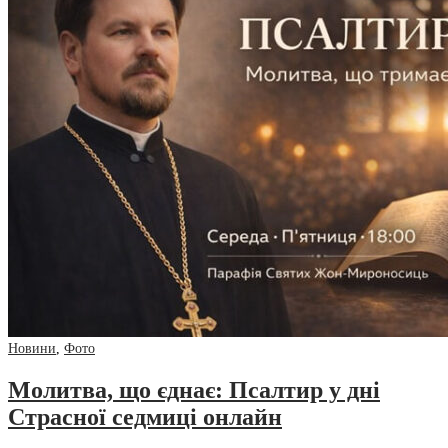
Новини
,
Фото
Молитва, що єднає: Псалтир у дні
Страсної седмиці онлайн