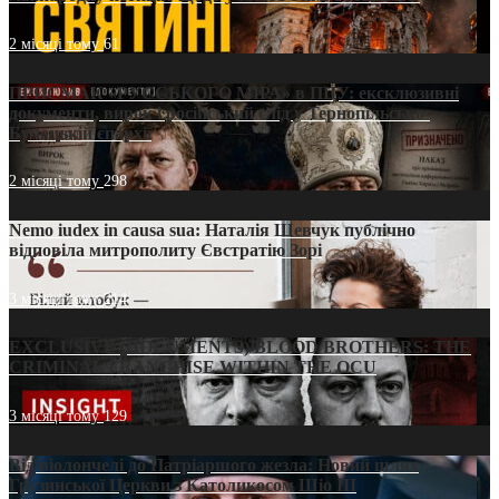
2 місяці тому
61
ПРИСМАК «РУССЬКОГО МІРА» в ПЦУ: ексклюзивні
документи, вирок і російський слід у Тернопільсько-
Бучацькій єпархії
2 місяці тому
298
Nemo iudex in causa sua: Наталія Шевчук публічно
відповіла митрополиту Євстратію Зорі
3 місяці тому
214
EXCLUSIVE (DOCUMENTS)/BLOOD BROTHERS: THE
CRIMINAL FRANCHISE WITHIN THE OCU
3 місяці тому
129
Від віолончелі до Патріаршого жезла: Новий шлях
Грузинської Церкви з Католикосом Шіо III