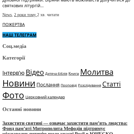
святкових літургій…
News
,
2 роки тому
2 хв.
читати
ПОЖЕРТВА
НАШ ТЕЛЕГРАМ
Соц.медіа
Категорії
Молитва
Відео
Інтерв'ю
Книга
Дитяча біблія
Новини
Статті
Послання
Проповіді
Розслідування
Фото
Церковний календар
Останні новини
Захистити святині — означає захистити пам’ять людства:
Фонд пам’яті Митрополита Мефодія підтримує
міжнародну петицію щодо участі Росії в ЮНЕСКО