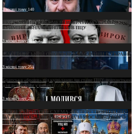
3 місяці тому
140
ЕКСКЛЮЗИВ (ДОКУМЕНТИ)/БРАТИ ПО КРОВІ:
КРИМІНАЛЬНА ФРАНШИЗА В ПЦУ
3 місяці тому
544
МАТЕРИНСЬКИЙ ОМОРФОР В ЧАС ВІЙНИ В УКРАЇНІ
3 місяці тому
251
Братська «броня» під куполами: чи стане ПЦУ прихистком
для дезертирів у рясах?
3 місяці тому
294
СВЯТІ УХИЛЯНТИ: СХЕМА, ЯК ПЕРЕТВОРИТИ ПЦУ
НА «ОФШОР» ДЛЯ ДЕЗЕРТИРА ІЗ МОСКОВСЬКОГО
ПАТРІАРХАТУ