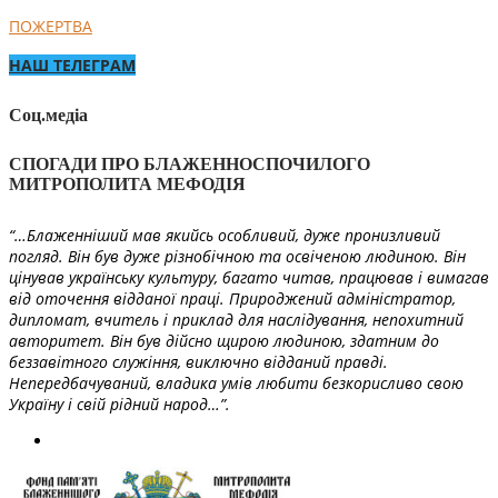
ПОЖЕРТВА
НАШ ТЕЛЕГРАМ
Соц.медіа
СПОГАДИ ПРО БЛАЖЕННОСПОЧИЛОГО
МИТРОПОЛИТА МЕФОДІЯ
“…Блаженніший мав якийсь особливий, дуже пронизливий
погляд. Він був дуже різнобічною та освіченою людиною. Він
цінував українську культуру, багато читав, працював і вимагав
від оточення відданої праці. Природжений адміністратор,
дипломат, вчитель і приклад для наслідування, непохитний
авторитет. Він був дійсно щирою людиною, здатним до
беззавітного служіння, виключно відданий правді.
Непередбачуваний, владика умів любити безкорисливо свою
Україну і свій рідний народ…”.