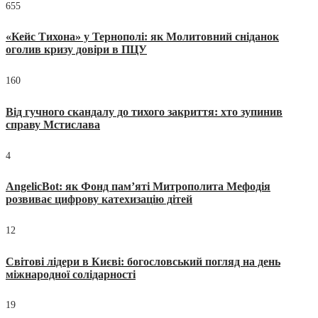
655
«Кейс Тихона» у Тернополі: як Молитовний сніданок
оголив кризу довіри в ПЦУ
160
Від гучного скандалу до тихого закриття: хто зупинив
справу Мстислава
4
AngelicBot: як Фонд пам’яті Митрополита Мефодія
розвиває цифрову катехизацію дітей
12
Світові лідери в Києві: богословський погляд на день
міжнародної солідарності
19