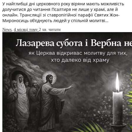
У найглибші дні церковного року віряни мають можливість
долучитися до читання Псалтиря не лише у храмі, але й
онлайн. Трансляції зі ставропігійної парафії Святих Жон-
Мироносиць об’єднують людей у спільній молитві…
News
,
4 місяці тому
2 хв.
читати