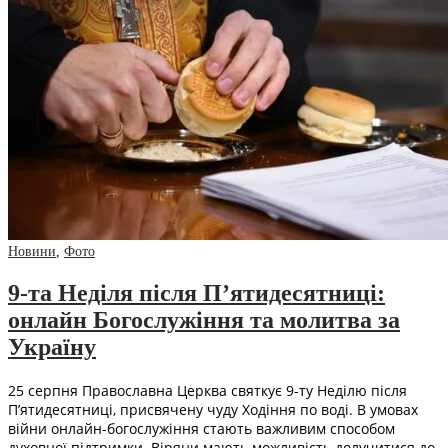
Новини
,
Фото
9-та Неділя після П’ятидесятниці:
онлайн Богослужіння та молитва за
Україну
25 серпня Православна Церква святкує 9-ту Неділю після
П’ятидесятниці, присвячену чуду Ходіння по воді. В умовах
війни онлайн-богослужіння стають важливим способом
духовної підтримки. Віряни мають можливість долучитися до