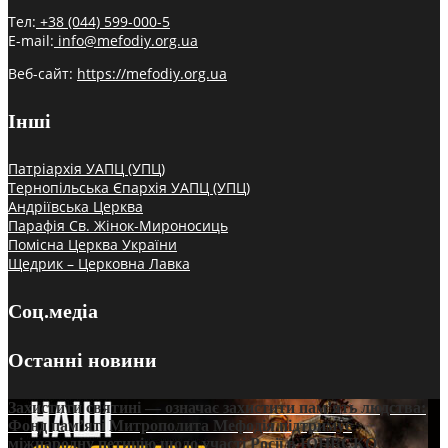
Тел:
+38 (044) 599-000-5
E-mail:
info@mefodiy.org.ua
Веб-сайт:
https://mefodiy.org.ua
Інші
Патріархія УАПЦ (УПЦ)
Тернопільська Єпархія УАПЦ (УПЦ)
Андріївська Церква
Парафія Св. Жінок-Мироносиць
Помісна Церква України
Щедрик – Церковна Лавка
Соц.медіа
Останні новини
Захистити святині — означає захистити пам’ять людства:
Фонд пам’яті Митрополита Мефодія підтримує
міжнародну петицію щодо участі Росії в ЮНЕСКО