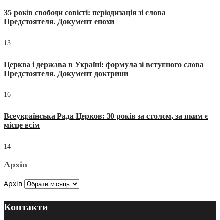
35 років свободи совісті: періодизація зі слова
Предстоятеля. Документ епохи
13
Церква і держава в Україні: формула зі вступного слова
Предстоятеля. Документ доктрини
16
Всеукраїнська Рада Церков: 30 років за столом, за яким є
місце всім
14
Архів
Архів
Контакти