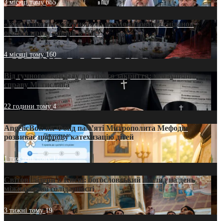
3 місяці тому
655
«Кейс Тихона» у Тернополі: як Молитовний сніданок
оголив кризу довіри в ПЦУ
4 місяці тому
160
Від гучного скандалу до тихого закриття: хто зупинив
справу Мстислава
22 години тому
4
AngelicBot: як Фонд пам’яті Митрополита Мефодія
розвиває цифрову катехизацію дітей
1 тиждень тому
12
Світові лідери в Києві: богословський погляд на день
міжнародної солідарності
3 тижні тому
19