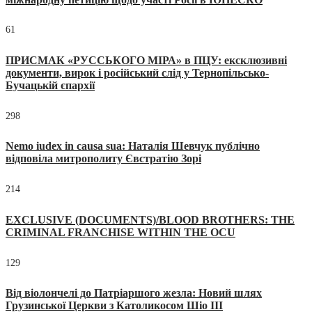
61
ПРИСМАК «РУССЬКОГО МІРА» в ПЦУ: ексклюзивні
документи, вирок і російський слід у Тернопільсько-
Бучацькій єпархії
298
Nemo iudex in causa sua: Наталія Шевчук публічно
відповіла митрополиту Євстратію Зорі
214
EXCLUSIVE (DOCUMENTS)/BLOOD BROTHERS: THE
CRIMINAL FRANCHISE WITHIN THE OCU
129
Від віолончелі до Патріаршого жезла: Новий шлях
Грузинської Церкви з Католикосом Шіо III