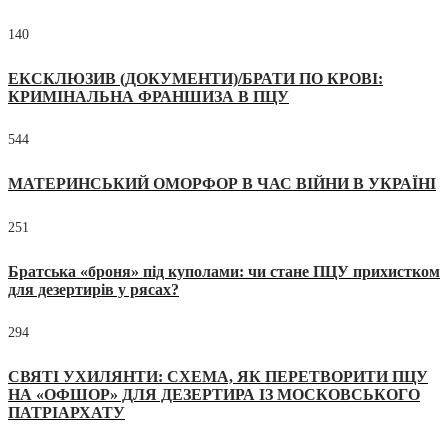
140
ЕКСКЛЮЗИВ (ДОКУМЕНТИ)/БРАТИ ПО КРОВІ:
КРИМІНАЛЬНА ФРАНШИЗА В ПЦУ
544
МАТЕРИНСЬКИЙ ОМОРФОР В ЧАС ВІЙНИ В УКРАЇНІ
251
Братська «броня» під куполами: чи стане ПЦУ прихистком
для дезертирів у рясах?
294
СВЯТІ УХИЛЯНТИ: СХЕМА, ЯК ПЕРЕТВОРИТИ ПЦУ
НА «ОФШОР» ДЛЯ ДЕЗЕРТИРА ІЗ МОСКОВСЬКОГО
ПАТРІАРХАТУ