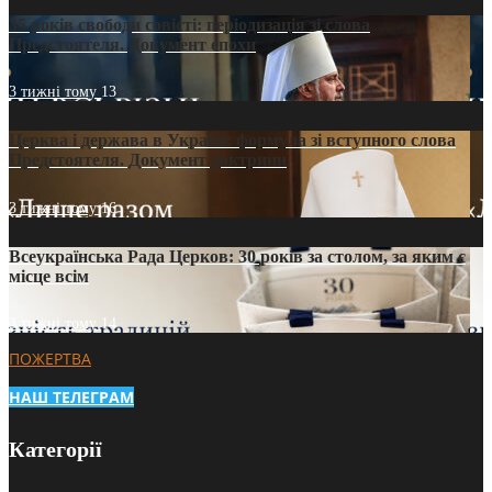
35 років свободи совісті: періодизація зі слова
Предстоятеля. Документ епохи
3 тижні тому
13
Церква і держава в Україні: формула зі вступного слова
Предстоятеля. Документ доктрини
3 тижні тому
16
Всеукраїнська Рада Церков: 30 років за столом, за яким є
місце всім
3 тижні тому
14
ПОЖЕРТВА
НАШ ТЕЛЕГРАМ
Категорії