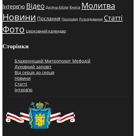
Молитва
Відео
Інтерв'ю
Книга
Дитяча біблія
Новини
Статті
Послання
Проповіді
Розслідування
Фото
Церковний календар
Сторінки
Блаженніший Митрополит Мефодій
Духовний заповіт
Від серця до серця
Новини
Статті
Інтерв’ю