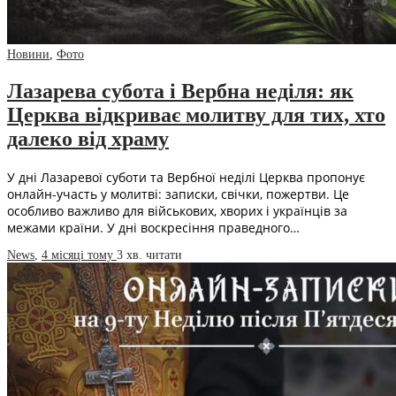
Новини
,
Фото
Лазарева субота і Вербна неділя: як
Церква відкриває молитву для тих, хто
далеко від храму
У дні Лазаревої суботи та Вербної неділі Церква пропонує
онлайн-участь у молитві: записки, свічки, пожертви. Це
особливо важливо для військових, хворих і українців за
межами країни. У дні воскресіння праведного…
News
,
4 місяці тому
3 хв.
читати