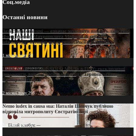
Соц.медіа
Останні новини
Захистити святині — означає захистити пам’ять людства:
Фонд пам’яті Митрополита Мефодія підтримує
міжнародну петицію щодо участі Росії в ЮНЕСКО
1 місяць тому
58
ПРИСМАК «РУССЬКОГО МІРА» в ПЦУ: ексклюзивні
документи, вирок і російський слід у Тернопільсько-
Бучацькій єпархії
2 місяці тому
293
Nemo iudex in causa sua: Наталія Шевчук публічно
відповіла митрополиту Євстратію Зорі
3 місяці тому
213