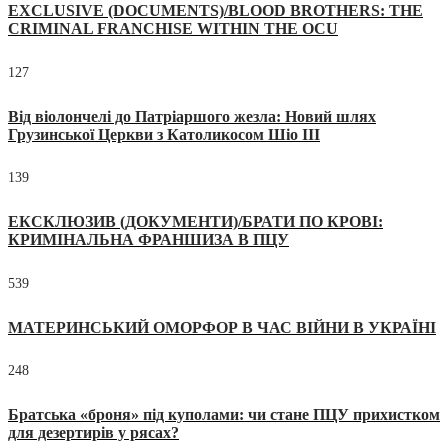
EXCLUSIVE (DOCUMENTS)/BLOOD BROTHERS: THE
CRIMINAL FRANCHISE WITHIN THE OCU
127
Від віолончелі до Патріаршого жезла: Новий шлях
Грузинської Церкви з Католикосом Шіо III
139
ЕКСКЛЮЗИВ (ДОКУМЕНТИ)/БРАТИ ПО КРОВІ:
КРИМІНАЛЬНА ФРАНШИЗА В ПЦУ
539
МАТЕРИНСЬКИЙ ОМОРФОР В ЧАС ВІЙНИ В УКРАЇНІ
248
Братська «броня» під куполами: чи стане ПЦУ прихистком
для дезертирів у рясах?