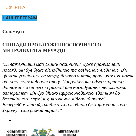
ПОЖЕРТВА
НАШ ТЕЛЕГРАМ
Соц.медіа
СПОГАДИ ПРО БЛАЖЕННОСПОЧИЛОГО
МИТРОПОЛИТА МЕФОДІЯ
“…Блаженніший мав якийсь особливий, дуже пронизливий
погляд. Він був дуже різнобічною та освіченою людиною. Він
цінував українську культуру, багато читав, працював і вимагав
від оточення відданої праці. Природжений адміністратор,
дипломат, вчитель і приклад для наслідування, непохитний
авторитет. Він був дійсно щирою людиною, здатним до
беззавітного служіння, виключно відданий правді.
Непередбачуваний, владика умів любити безкорисливо свою
Україну і свій рідний народ…”.