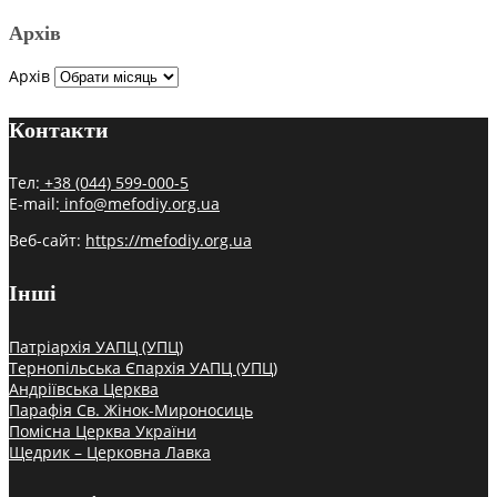
Архів
Архів
Контакти
Тел:
+38 (044) 599-000-5
E-mail:
info@mefodiy.org.ua
Веб-сайт:
https://mefodiy.org.ua
Інші
Патріархія УАПЦ (УПЦ)
Тернопільська Єпархія УАПЦ (УПЦ)
Андріївська Церква
Парафія Св. Жінок-Мироносиць
Помісна Церква України
Щедрик – Церковна Лавка