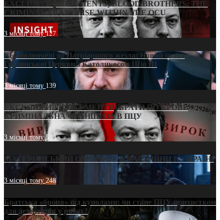
EXCLUSIVE (DOCUMENTS)/BLOOD BROTHERS: THE
CRIMINAL FRANCHISE WITHIN THE OCU
3 місяці тому
127
Від віолончелі до Патріаршого жезла: Новий шлях
Грузинської Церкви з Католикосом Шіо III
3 місяці тому
139
ЕКСКЛЮЗИВ (ДОКУМЕНТИ)/БРАТИ ПО КРОВІ:
КРИМІНАЛЬНА ФРАНШИЗА В ПЦУ
3 місяці тому
539
МАТЕРИНСЬКИЙ ОМОРФОР В ЧАС ВІЙНИ В УКРАЇНІ
3 місяці тому
248
Братська «броня» під куполами: чи стане ПЦУ прихистком
для дезертирів у рясах?