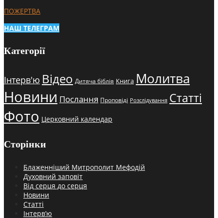
ПОЖЕРТВА
НАШ ТЕЛЕГРАМ
Категорії
Молитва
Відео
Інтерв'ю
Книга
Дитяча біблія
Новини
Статті
Послання
Проповіді
Розслідування
Фото
Церковний календар
Сторінки
Блаженніший Митрополит Мефодій
Духовний заповіт
Від серця до серця
Новини
Статті
Інтерв’ю