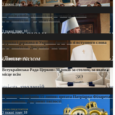
3 тижні тому
16
35 років свободи совісті: періодизація зі слова
Предстоятеля. Документ епохи
3 тижні тому
10
Церква і держава в Україні: формула зі вступного слова
Предстоятеля. Документ доктрини
3 тижні тому
13
Всеукраїнська Рада Церков: 30 років за столом, за яким є
місце всім
3 тижні тому
12
Проповідь Епіфанія 15 липня: цитата Патріарха Філарета з
його амвона. Документ тяглості
3 тижні тому
18