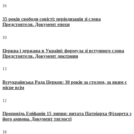
16
35 років свободи совісті: періодизація зі слова
Предстоятеля. Документ епохи
10
Церква і держава в Україні: формула зі вступного слова
Предстоятеля. Документ доктрини
13
Всеукраїнська Рада Церков: 30 років за столом, за яким є
місце всім
12
Проповідь Епіфанія 15 липня: цитата Патріарха Філарета з
його амвона. Документ тяглості
18