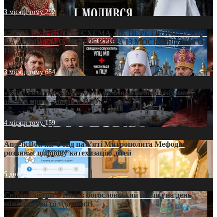
3 місяці тому
292
СВЯТІ УХИЛЯНТИ: СХЕМА, ЯК ПЕРЕТВОРИТИ ПЦУ
НА «ОФШОР» ДЛЯ ДЕЗЕРТИРА ІЗ МОСКОВСЬКОГО
ПАТРІАРХАТУ
3 місяці тому
654
«Кейс Тихона» у Тернополі: як Молитовний сніданок
оголив кризу довіри в ПЦУ
4 місяці тому
159
AngelicBot: як Фонд пам’яті Митрополита Мефодія
розвиває цифрову катехизацію дітей
5 днів тому
9
Світові лідери в Києві: богословський погляд на день
міжнародної солідарності