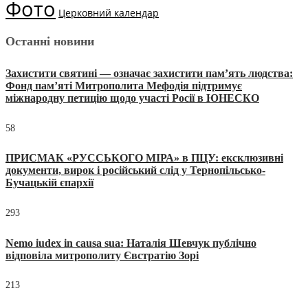
Фото
Церковний календар
Останні новини
Захистити святині — означає захистити пам’ять людства:
Фонд пам’яті Митрополита Мефодія підтримує
міжнародну петицію щодо участі Росії в ЮНЕСКО
58
ПРИСМАК «РУССЬКОГО МІРА» в ПЦУ: ексклюзивні
документи, вирок і російський слід у Тернопільсько-
Бучацькій єпархії
293
Nemo iudex in causa sua: Наталія Шевчук публічно
відповіла митрополиту Євстратію Зорі
213