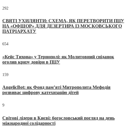
292
СВЯТІ УХИЛЯНТИ: СХЕМА, ЯК ПЕРЕТВОРИТИ ПЦУ
НА «ОФШОР» ДЛЯ ДЕЗЕРТИРА ІЗ МОСКОВСЬКОГО
ПАТРІАРХАТУ
654
«Кейс Тихона» у Тернополі: як Молитовний сніданок
оголив кризу довіри в ПЦУ
159
AngelicBot: як Фонд пам’яті Митрополита Мефодія
розвиває цифрову катехизацію дітей
9
Світові лідери в Києві: богословський погляд на день
міжнародної солідарності