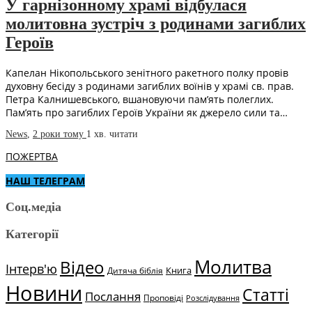
У гарнізонному храмі відбулася
молитовна зустріч з родинами загиблих
Героїв
Капелан Нікопольського зенітного ракетного полку провів
духовну бесіду з родинами загиблих воїнів у храмі св. прав.
Петра Калнишевського, вшановуючи пам’ять полеглих.
Пам’ять про загиблих Героїв України як джерело сили та…
News
,
2 роки тому
1 хв.
читати
ПОЖЕРТВА
НАШ ТЕЛЕГРАМ
Соц.медіа
Категорії
Молитва
Відео
Інтерв'ю
Книга
Дитяча біблія
Новини
Статті
Послання
Проповіді
Розслідування