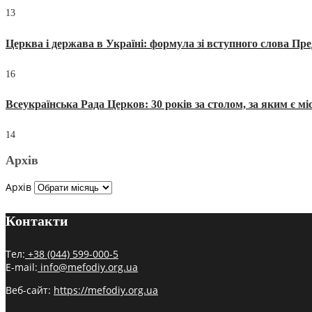
13
Церква і держава в Україні: формула зі вступного слова П
16
Всеукраїнська Рада Церков: 30 років за столом, за яким є мі
14
Архів
Архів
Контакти
Тел:
+38 (044) 599-000-5
E-mail:
info@mefodiy.org.ua
Веб-сайт:
https://mefodiy.org.ua