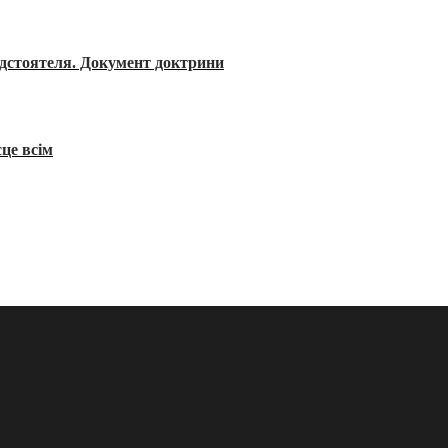
редстоятеля. Документ доктрини
сце всім