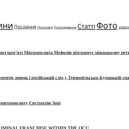
ини
Фото
Статті
Послання
Церк
Проповіді
Розслідування
Фонд пам’яті Митрополита Мефодія підтримує міжнародну пе
, вирок і російський слід у Тернопільсько-Бучацькій єпа
а митрополиту Євстратію Зорі
IMINAL FRANCHISE WITHIN THE OCU