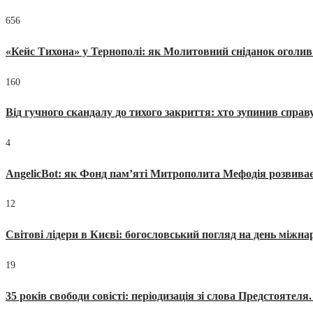
656
«Кейс Тихона» у Тернополі: як Молитовний сніданок оголив
160
Від гучного скандалу до тихого закриття: хто зупинив спра
4
AngelicBot: як Фонд пам’яті Митрополита Мефодія розвиває
12
Світові лідери в Києві: богословський погляд на день міжнар
19
35 років свободи совісті: періодизація зі слова Предстоятел