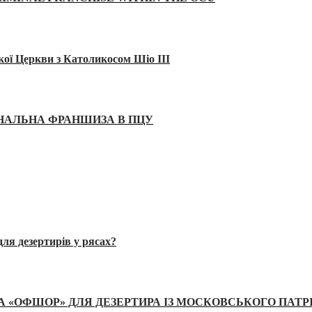
кої Церкви з Католикосом Шіо III
ІНАЛЬНА ФРАНШИЗА В ПЦУ
ля дезертирів у рясах?
А «ОФШОР» ДЛЯ ДЕЗЕРТИРА ІЗ МОСКОВСЬКОГО ПАТР