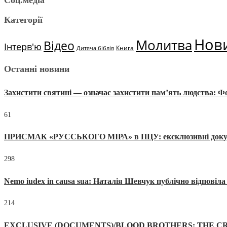
Соц.медіа
Категорії
Нов
Молитва
Відео
Інтерв'ю
Книга
Дитяча біблія
Останні новини
Захистити святині — означає захистити пам’ять людства: 
61
ПРИСМАК «РУССЬКОГО МІРА» в ПЦУ: ексклюзивні документи
298
Nemo iudex in causa sua: Наталія Шевчук публічно відповіл
214
EXCLUSIVE (DOCUMENTS)/BLOOD BROTHERS: THE CR