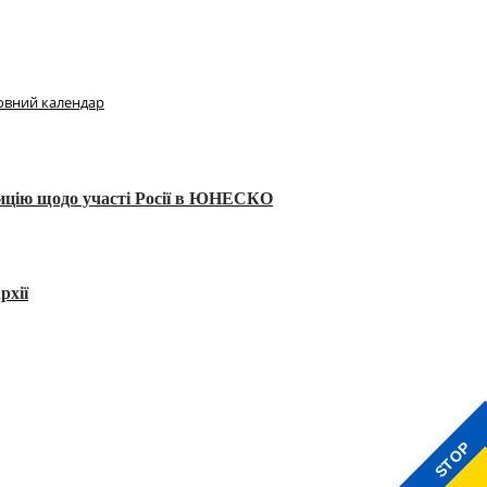
овний календар
тицію щодо участі Росії в ЮНЕСКО
рхії
STOP