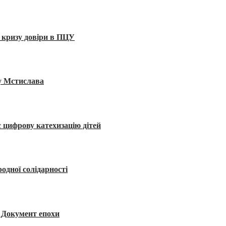
 кризу довіри в ПЦУ
ву Мстислава
 цифрову катехизацію дітей
одної солідарності
я. Документ епохи