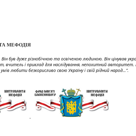
ТА МЕФОДІЯ
Він був дуже різнобічною та освіченою людиною. Він цінував укра
т, вчитель і приклад для наслідування, непохитний авторитет. 
умів любити безкорисливо свою Україну і свій рідний народ…”.