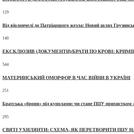
129
Від віолончелі до Патріаршого жезла: Новий шлях Грузинсь
140
ЕКСКЛЮЗИВ (ДОКУМЕНТИ)/БРАТИ ПО КРОВІ: КРИМ
544
МАТЕРИНСЬКИЙ ОМОРФОР В ЧАС ВІЙНИ В УКРАЇНІ
251
Братська «броня» під куполами: чи стане ПЦУ прихистком д
295
СВЯТІ УХИЛЯНТИ: СХЕМА, ЯК ПЕРЕТВОРИТИ ПЦУ Н