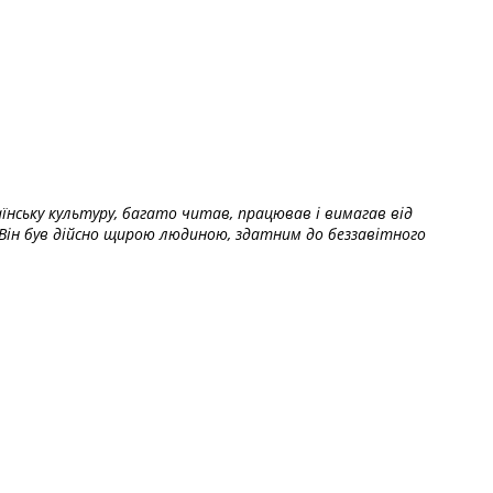
їнську культуру, багато читав, працював і вимагав від
Він був дійсно щирою людиною, здатним до беззавітного