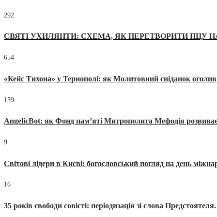
292
СВЯТІ УХИЛЯНТИ: СХЕМА, ЯК ПЕРЕТВОРИТИ ПЦУ Н
654
«Кейс Тихона» у Тернополі: як Молитовний сніданок оголив
159
AngelicBot: як Фонд пам’яті Митрополита Мефодія розвиває
9
Світові лідери в Києві: богословський погляд на день міжнар
16
35 років свободи совісті: періодизація зі слова Предстоятел