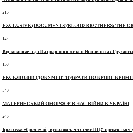
213
EXCLUSIVE (DOCUMENTS)/BLOOD BROTHERS: THE CR
127
Від віолончелі до Патріаршого жезла: Новий шлях Грузинсь
139
ЕКСКЛЮЗИВ (ДОКУМЕНТИ)/БРАТИ ПО КРОВІ: КРИМ
540
МАТЕРИНСЬКИЙ ОМОРФОР В ЧАС ВІЙНИ В УКРАЇНІ
248
Братська «броня» під куполами: чи стане ПЦУ прихистком д