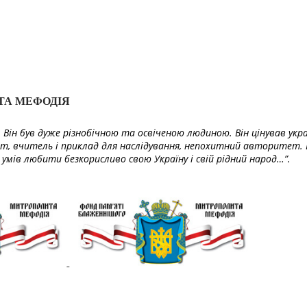
ТА МЕФОДІЯ
Він був дуже різнобічною та освіченою людиною. Він цінував укра
т, вчитель і приклад для наслідування, непохитний авторитет. 
умів любити безкорисливо свою Україну і свій рідний народ…”.