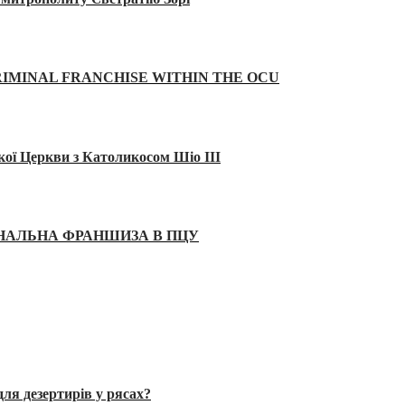
IMINAL FRANCHISE WITHIN THE OCU
кої Церкви з Католикосом Шіо III
ІНАЛЬНА ФРАНШИЗА В ПЦУ
ля дезертирів у рясах?