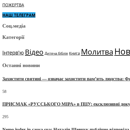
ПОЖЕРТВА
НАШ ТЕЛЕГРАМ
Соц.медіа
Категорії
Но
Молитва
Відео
Інтерв'ю
Книга
Дитяча біблія
Останні новини
Захистити святині — означає захистити пам’ять людства: 
58
ПРИСМАК «РУССЬКОГО МІРА» в ПЦУ: ексклюзивні документи
295
Nemo iudex in causa sua: Наталія Шевчук публічно відповіл