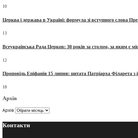
10
Церква і держава в Україні: формула зі вступного слова П
13
Всеукраїнська Рада Церков: 30 років за столом, за яким є мі
12
Проповідь Епіфанія 15 липня: цитата Патріарха Філарета з 
18
Архів
Архів
Контакти