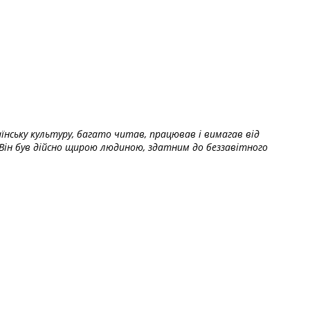
їнську культуру, багато читав, працював і вимагав від
Він був дійсно щирою людиною, здатним до беззавітного