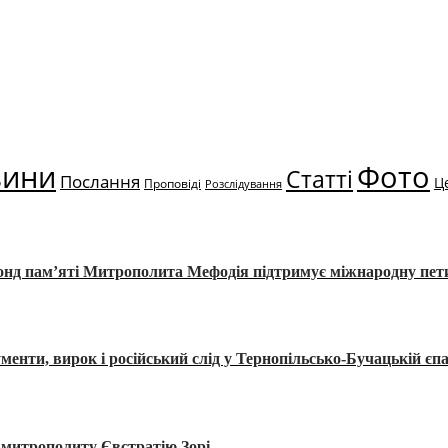
вини
Фото
Статті
Послання
Ц
Проповіді
Розслідування
Фонд пам’яті Митрополита Мефодія підтримує міжнародну пе
, вирок і російський слід у Тернопільсько-Бучацькій єпа
а митрополиту Євстратію Зорі