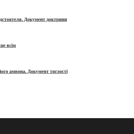
редстоятеля. Документ доктрини
сце всім
його амвона. Документ тяглості