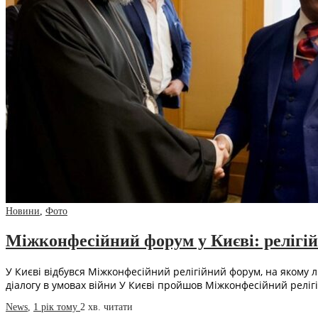
Новини
,
Фото
Міжконфесійний форум у Києві: релігій
У Києві відбувся Міжконфесійний релігійний форум, на якому л
діалогу в умовах війни У Києві пройшов Міжконфесійний релі
News
,
1 рік тому
2 хв.
читати