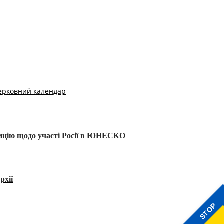
ерковний календар
тицію щодо участі Росії в ЮНЕСКО
рхії
STOP