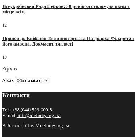
Всеукраїнська Рада Церков: 30 років за столом, за яким є
місце всім
12
Проповідь Епіфанія 15 липня: цитата Патріарха Філарета з
його амвона. Документ тяглості
18
Архів
Архів
Контакти
Тел:
+38 (044) 599-000-5
E-mail:
info@mefodiy.org.ua
Веб-сайт:
https://mefodiy.org.ua