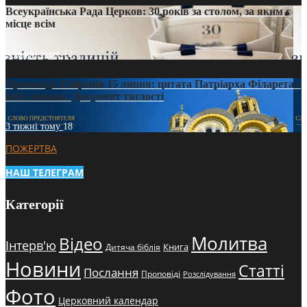
Всеукраїнська Рада Церков: 30 років за столом, за яким є
місце всім
3 тижні тому
12
Проповідь Епіфанія 15 липня: цитата Патріарха Філарета з
його амвона. Документ тяглості
3 тижні тому
18
ПОЖЕРТВА
НАШ ТЕЛЕГРАМ
Категорії
Молитва
Відео
Інтерв'ю
Книга
Дитяча біблія
Новини
Статті
Послання
Проповіді
Розслідування
Фото
Церковний календар