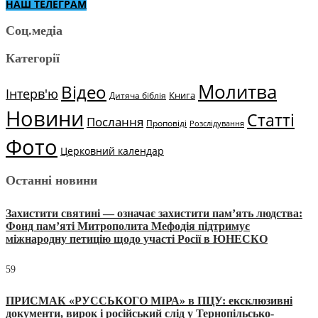
НАШ ТЕЛЕГРАМ
Соц.медіа
Категорії
Молитва
Відео
Інтерв'ю
Книга
Дитяча біблія
Новини
Статті
Послання
Проповіді
Розслідування
Фото
Церковний календар
Останні новини
Захистити святині — означає захистити пам’ять людства:
Фонд пам’яті Митрополита Мефодія підтримує
міжнародну петицію щодо участі Росії в ЮНЕСКО
59
ПРИСМАК «РУССЬКОГО МІРА» в ПЦУ: ексклюзивні
документи, вирок і російський слід у Тернопільсько-