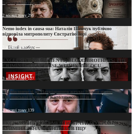
Бучацькій єпархії
2 місяці тому
295
Nemo iudex in causa sua: Наталія Шевчук публічно
відповіла митрополиту Євстратію Зорі
3 місяці тому
213
EXCLUSIVE (DOCUMENTS)/BLOOD BROTHERS: THE
CRIMINAL FRANCHISE WITHIN THE OCU
3 місяці тому
127
Від віолончелі до Патріаршого жезла: Новий шлях
Грузинської Церкви з Католикосом Шіо III
3 місяці тому
139
ЕКСКЛЮЗИВ (ДОКУМЕНТИ)/БРАТИ ПО КРОВІ:
КРИМІНАЛЬНА ФРАНШИЗА В ПЦУ