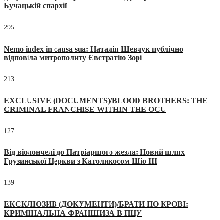
Бучацькій єпархії
295
Nemo iudex in causa sua: Наталія Шевчук публічно
відповіла митрополиту Євстратію Зорі
213
EXCLUSIVE (DOCUMENTS)/BLOOD BROTHERS: THE
CRIMINAL FRANCHISE WITHIN THE OCU
127
Від віолончелі до Патріаршого жезла: Новий шлях
Грузинської Церкви з Католикосом Шіо III
139
ЕКСКЛЮЗИВ (ДОКУМЕНТИ)/БРАТИ ПО КРОВІ:
КРИМІНАЛЬНА ФРАНШИЗА В ПЦУ