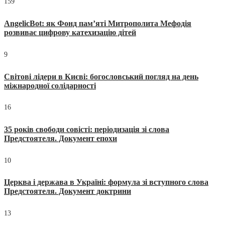
159
AngelicBot: як Фонд пам’яті Митрополита Мефодія
розвиває цифрову катехизацію дітей
9
Світові лідери в Києві: богословський погляд на день
міжнародної солідарності
16
35 років свободи совісті: періодизація зі слова
Предстоятеля. Документ епохи
10
Церква і держава в Україні: формула зі вступного слова
Предстоятеля. Документ доктрини
13