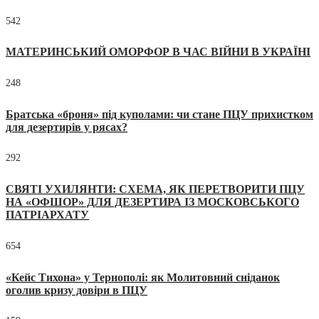
542
МАТЕРИНСЬКИЙ ОМОРФОР В ЧАС ВІЙНИ В УКРАЇНІ
248
Братська «броня» під куполами: чи стане ПЦУ прихистком
для дезертирів у рясах?
292
СВЯТІ УХИЛЯНТИ: СХЕМА, ЯК ПЕРЕТВОРИТИ ПЦУ
НА «ОФШОР» ДЛЯ ДЕЗЕРТИРА ІЗ МОСКОВСЬКОГО
ПАТРІАРХАТУ
654
«Кейс Тихона» у Тернополі: як Молитовний сніданок
оголив кризу довіри в ПЦУ