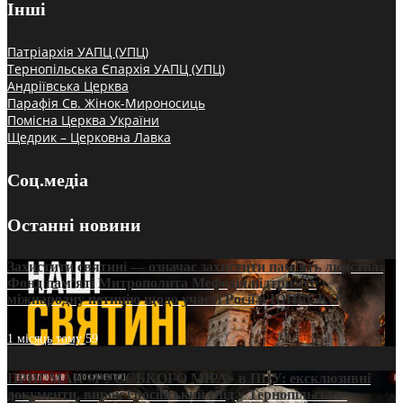
Інші
Патріархія УАПЦ (УПЦ)
Тернопільська Єпархія УАПЦ (УПЦ)
Андріївська Церква
Парафія Св. Жінок-Мироносиць
Помісна Церква України
Щедрик – Церковна Лавка
Соц.медіа
Останні новини
Захистити святині — означає захистити пам’ять людства:
Фонд пам’яті Митрополита Мефодія підтримує
міжнародну петицію щодо участі Росії в ЮНЕСКО
1 місяць тому
59
ПРИСМАК «РУССЬКОГО МІРА» в ПЦУ: ексклюзивні
документи, вирок і російський слід у Тернопільсько-