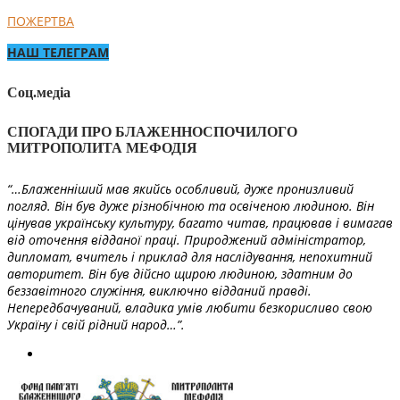
ПОЖЕРТВА
НАШ ТЕЛЕГРАМ
Соц.медіа
СПОГАДИ ПРО БЛАЖЕННОСПОЧИЛОГО
МИТРОПОЛИТА МЕФОДІЯ
“…Блаженніший мав якийсь особливий, дуже пронизливий
погляд. Він був дуже різнобічною та освіченою людиною. Він
цінував українську культуру, багато читав, працював і вимагав
від оточення відданої праці. Природжений адміністратор,
дипломат, вчитель і приклад для наслідування, непохитний
авторитет. Він був дійсно щирою людиною, здатним до
беззавітного служіння, виключно відданий правді.
Непередбачуваний, владика умів любити безкорисливо свою
Україну і свій рідний народ…”.