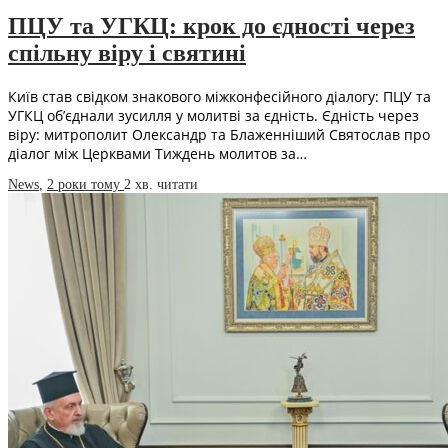
ПЦУ та УГКЦ: крок до єдності через
спільну віру і святині
Київ став свідком знакового міжконфесійного діалогу: ПЦУ та
УГКЦ об’єднали зусилля у молитві за єдність. Єдність через
віру: митрополит Олександр та Блаженніший Святослав про
діалог між Церквами Тиждень молитов за…
News
,
2 роки тому
2 хв.
читати