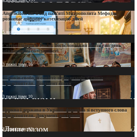
AngelicBot: як Фонд пам’яті Митрополита Мефодія
розвиває цифрову катехизацію дітей
5 днів тому
9
Світові лідери в Києві: богословський погляд на день
міжнародної солідарності
3 тижні тому
16
35 років свободи совісті: періодизація зі слова
Предстоятеля. Документ епохи
3 тижні тому
10
Церква і держава в Україні: формула зі вступного слова
Предстоятеля. Документ доктрини
3 тижні тому
13