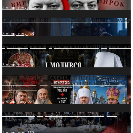
3 місяці тому
542
МАТЕРИНСЬКИЙ ОМОРФОР В ЧАС ВІЙНИ В УКРАЇНІ
3 місяці тому
248
Братська «броня» під куполами: чи стане ПЦУ прихистком
для дезертирів у рясах?
3 місяці тому
292
СВЯТІ УХИЛЯНТИ: СХЕМА, ЯК ПЕРЕТВОРИТИ ПЦУ
НА «ОФШОР» ДЛЯ ДЕЗЕРТИРА ІЗ МОСКОВСЬКОГО
ПАТРІАРХАТУ
3 місяці тому
654
«Кейс Тихона» у Тернополі: як Молитовний сніданок
оголив кризу довіри в ПЦУ
4 місяці тому
159