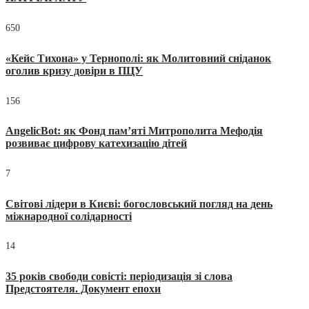
650
«Кейс Тихона» у Тернополі: як Молитовний сніданок
оголив кризу довіри в ПЦУ
156
AngelicBot: як Фонд пам’яті Митрополита Мефодія
розвиває цифрову катехизацію дітей
7
Світові лідери в Києві: богословський погляд на день
міжнародної солідарності
14
35 років свободи совісті: періодизація зі слова
Предстоятеля. Документ епохи