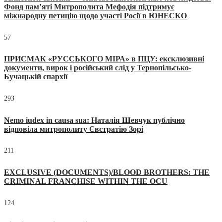
Фонд пам’яті Митрополита Мефодія підтримує
міжнародну петицію щодо участі Росії в ЮНЕСКО
57
ПРИСМАК «РУССЬКОГО МІРА» в ПЦУ: ексклюзивні
документи, вирок і російський слід у Тернопільсько-
Бучацькій єпархії
293
Nemo iudex in causa sua: Наталія Шевчук публічно
відповіла митрополиту Євстратію Зорі
211
EXCLUSIVE (DOCUMENTS)/BLOOD BROTHERS: THE
CRIMINAL FRANCHISE WITHIN THE OCU
124