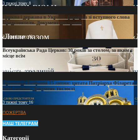
3 тижні тому
8
Церква і держава в Україні: формула зі вступного слова
Предстоятеля. Документ доктрини
3 тижні тому
11
Всеукраїнська Рада Церков: 30 років за столом, за яким є
місце всім
3 тижні тому
12
Проповідь Епіфанія 15 липня: цитата Патріарха Філарета з
його амвона. Документ тяглості
3 тижні тому
16
ПОЖЕРТВА
НАШ ТЕЛЕГРАМ
Категорії