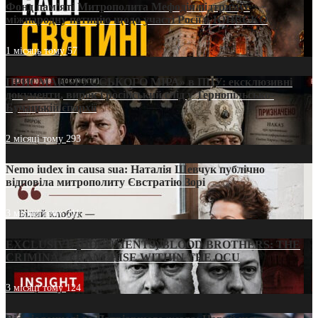
Фонд пам’яті Митрополита Мефодія підтримує
міжнародну петицію щодо участі Росії в ЮНЕСКО
1 місяць тому
57
ПРИСМАК «РУССЬКОГО МІРА» в ПЦУ: ексклюзивні
документи, вирок і російський слід у Тернопільсько-
Бучацькій єпархії
2 місяці тому
293
Nemo iudex in causa sua: Наталія Шевчук публічно
відповіла митрополиту Євстратію Зорі
3 місяці тому
211
EXCLUSIVE (DOCUMENTS)/BLOOD BROTHERS: THE
CRIMINAL FRANCHISE WITHIN THE OCU
3 місяці тому
124