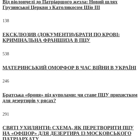
Від віолончелі до Патріаршого жезла: Новий шлях
Грузинської Церкви з Католикосом Шіо III
138
ЕКСКЛЮЗИВ (ДОКУМЕНТИ)/БРАТИ ПО КРОВІ:
КРИМІНАЛЬНА ФРАНШИЗА В ПЦУ
538
МАТЕРИНСЬКИЙ ОМОРФОР В ЧАС ВІЙНИ В УКРАЇНІ
246
Братська «броня» під куполами: чи стане ПЦУ прихистком
для дезертирів у рясах?
291
СВЯТІ УХИЛЯНТИ: СХЕМА, ЯК ПЕРЕТВОРИТИ ПЦУ
НА «ОФШОР» ДЛЯ ДЕЗЕРТИРА ІЗ МОСКОВСЬКОГО
ПАТРІАРХАТУ