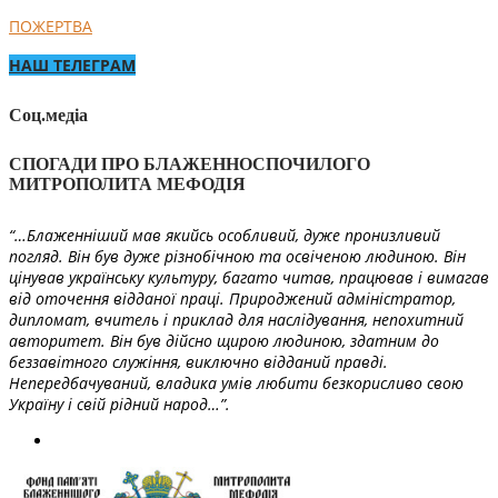
ПОЖЕРТВА
НАШ ТЕЛЕГРАМ
Соц.медіа
СПОГАДИ ПРО БЛАЖЕННОСПОЧИЛОГО
МИТРОПОЛИТА МЕФОДІЯ
“…Блаженніший мав якийсь особливий, дуже пронизливий
погляд. Він був дуже різнобічною та освіченою людиною. Він
цінував українську культуру, багато читав, працював і вимагав
від оточення відданої праці. Природжений адміністратор,
дипломат, вчитель і приклад для наслідування, непохитний
авторитет. Він був дійсно щирою людиною, здатним до
беззавітного служіння, виключно відданий правді.
Непередбачуваний, владика умів любити безкорисливо свою
Україну і свій рідний народ…”.