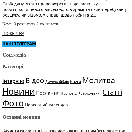
Слободяну, якого правоохоронці підозрюють у
побитті колишнього військового в храмі та який перебував у
розшуку. Як відомо, у справі щодо побиття 2…
News
,
3 роки тому
2 хв.
читати
ПОЖЕРТВА
НАШ ТЕЛЕГРАМ
Соц.медіа
Категорії
Молитва
Відео
Інтерв'ю
Книга
Дитяча біблія
Новини
Статті
Послання
Проповіді
Розслідування
Фото
Церковний календар
Останні новини
Захистити святині — означає захистити пам’ять людства: