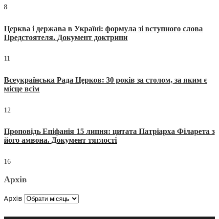
8
Церква і держава в Україні: формула зі вступного слова
Предстоятеля. Документ доктрини
11
Всеукраїнська Рада Церков: 30 років за столом, за яким є
місце всім
12
Проповідь Епіфанія 15 липня: цитата Патріарха Філарета з
його амвона. Документ тяглості
16
Архів
Архів