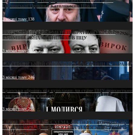
Від віолончелі до Патріаршого жезла: Новий шлях
Грузинської Церкви з Католикосом Шіо III
3 місяці тому
138
ЕКСКЛЮЗИВ (ДОКУМЕНТИ)/БРАТИ ПО КРОВІ:
КРИМІНАЛЬНА ФРАНШИЗА В ПЦУ
3 місяці тому
538
МАТЕРИНСЬКИЙ ОМОРФОР В ЧАС ВІЙНИ В УКРАЇНІ
3 місяці тому
246
Братська «броня» під куполами: чи стане ПЦУ прихистком
для дезертирів у рясах?
3 місяці тому
291
СВЯТІ УХИЛЯНТИ: СХЕМА, ЯК ПЕРЕТВОРИТИ ПЦУ
НА «ОФШОР» ДЛЯ ДЕЗЕРТИРА ІЗ МОСКОВСЬКОГО
ПАТРІАРХАТУ