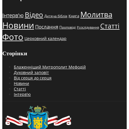
Молитва
Відео
Інтерв'ю
Книга
Дитяча біблія
Новини
Статті
Послання
Проповіді
Розслідування
Фото
Церковний календар
Сторінки
Блаженніший Митрополит Мефодій
Духовний заповіт
Від серця до серця
Новини
Статті
Інтерв’ю