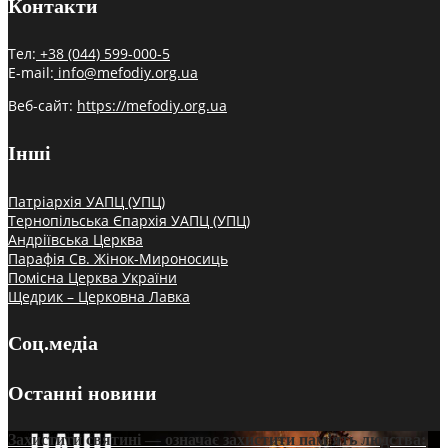
Контакти
Тел:
+38 (044) 599-000-5
E-mail:
info@mefodiy.org.ua
Веб-сайт:
https://mefodiy.org.ua
Інші
Патріархія УАПЦ (УПЦ)
Тернопільська Єпархія УАПЦ (УПЦ)
Андріївська Церква
Парафія Св. Жінок-Мироносиць
Помісна Церква України
Щедрик – Церковна Лавка
Соц.медіа
Останні новини
Захистити святині — означає захистити пам’ять людства: