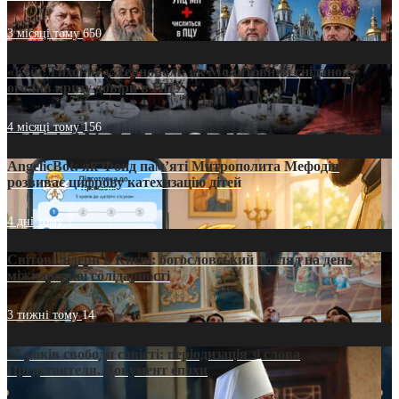
3 місяці тому
650
«Кейс Тихона» у Тернополі: як Молитовний сніданок
оголив кризу довіри в ПЦУ
4 місяці тому
156
AngelicBot: як Фонд пам’яті Митрополита Мефодія
розвиває цифрову катехизацію дітей
4 дні тому
7
Світові лідери в Києві: богословський погляд на день
міжнародної солідарності
3 тижні тому
14
35 років свободи совісті: періодизація зі слова
Предстоятеля. Документ епохи