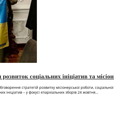
 розвиток соціальних ініціатив та місіо
бговорення стратегій розвитку місіонерської роботи, соціально
их ініціатив – у фокусі єпархіальних зборів 24 жовтня…