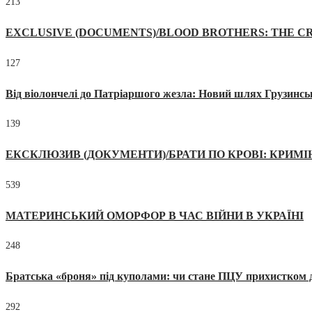
213
EXCLUSIVE (DOCUMENTS)/BLOOD BROTHERS: THE CR
127
Від віолончелі до Патріаршого жезла: Новий шлях Грузинсь
139
ЕКСКЛЮЗИВ (ДОКУМЕНТИ)/БРАТИ ПО КРОВІ: КРИМ
539
МАТЕРИНСЬКИЙ ОМОРФОР В ЧАС ВІЙНИ В УКРАЇНІ
248
Братська «броня» під куполами: чи стане ПЦУ прихистком д
292