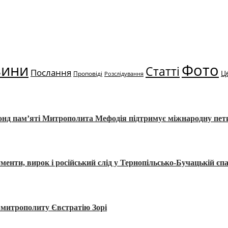
вини
Фото
Статті
Послання
Ц
Проповіді
Розслідування
Фонд пам’яті Митрополита Мефодія підтримує міжнародну пе
, вирок і російський слід у Тернопільсько-Бучацькій єпа
а митрополиту Євстратію Зорі