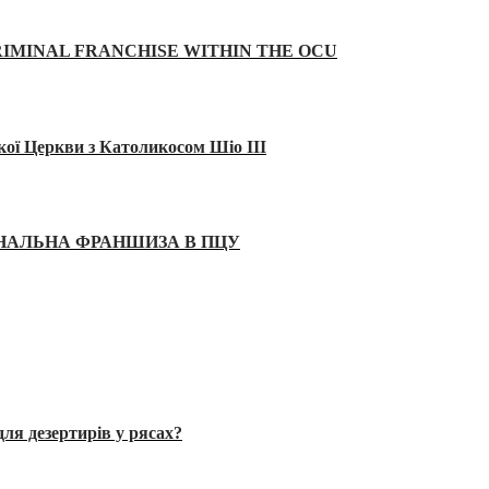
IMINAL FRANCHISE WITHIN THE OCU
кої Церкви з Католикосом Шіо III
ІНАЛЬНА ФРАНШИЗА В ПЦУ
ля дезертирів у рясах?