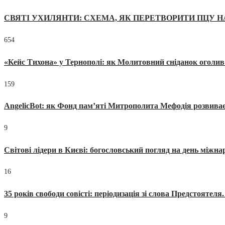
СВЯТІ УХИЛЯНТИ: СХЕМА, ЯК ПЕРЕТВОРИТИ ПЦУ Н
654
«Кейс Тихона» у Тернополі: як Молитовний сніданок оголив
159
AngelicBot: як Фонд пам’яті Митрополита Мефодія розвиває
9
Світові лідери в Києві: богословський погляд на день міжнар
16
35 років свободи совісті: періодизація зі слова Предстоятел
9