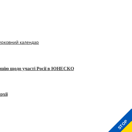
ерковний календар
тицію щодо участі Росії в ЮНЕСКО
рхії
STOP