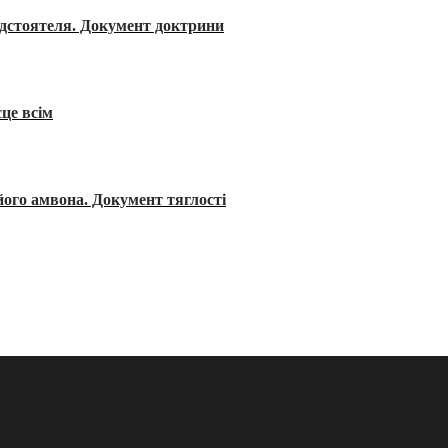
редстоятеля. Документ доктрини
сце всім
його амвона. Документ тяглості