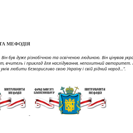
ТА МЕФОДІЯ
Він був дуже різнобічною та освіченою людиною. Він цінував укра
т, вчитель і приклад для наслідування, непохитний авторитет. 
умів любити безкорисливо свою Україну і свій рідний народ…”.