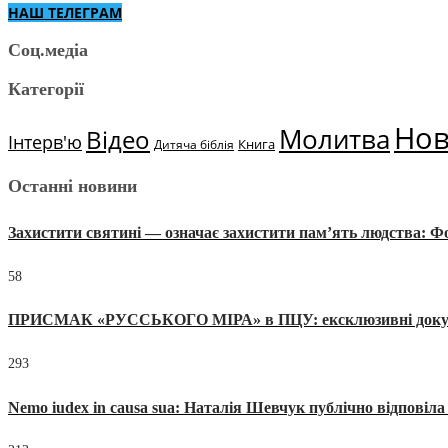
НАШ ТЕЛЕГРАМ
Соц.медіа
Категорії
Но
Молитва
Відео
Інтерв'ю
Книга
Дитяча біблія
Останні новини
Захистити святині — означає захистити пам’ять людства: 
58
ПРИСМАК «РУССЬКОГО МІРА» в ПЦУ: ексклюзивні документи
293
Nemo iudex in causa sua: Наталія Шевчук публічно відповіл