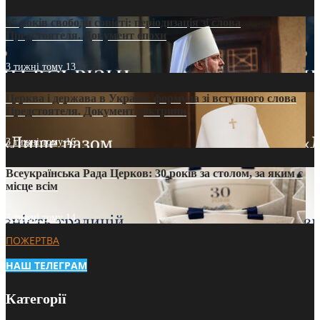
35 років свободи совісті: періодизація зі слова
Предстоятеля. Документ епохи
3 тижні тому
13
Церква і держава в Україні: формула зі вступного слова
Предстоятеля. Документ доктрини
3 тижні тому
16
Всеукраїнська Рада Церков: 30 років за столом, за яким є
місце всім
3 тижні тому
14
ПОЖЕРТВА
НАШ ТЕЛЕГРАМ
Категорії