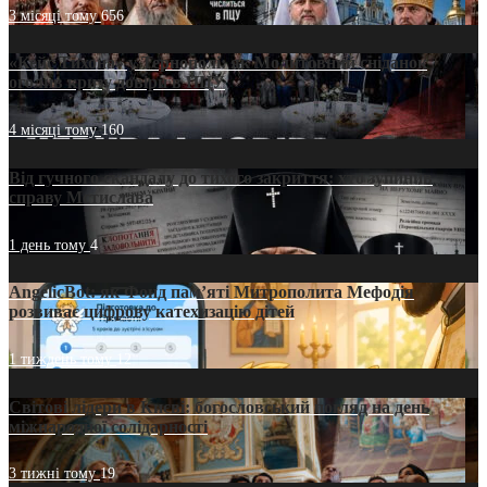
3 місяці тому
656
«Кейс Тихона» у Тернополі: як Молитовний сніданок
оголив кризу довіри в ПЦУ
4 місяці тому
160
Від гучного скандалу до тихого закриття: хто зупинив
справу Мстислава
1 день тому
4
AngelicBot: як Фонд пам’яті Митрополита Мефодія
розвиває цифрову катехизацію дітей
1 тиждень тому
12
Світові лідери в Києві: богословський погляд на день
міжнародної солідарності
3 тижні тому
19