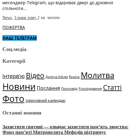
месенджер Telegram, що відкриває двері до духовної
спільноти…
News
,
3 роки тому
2 хв.
читати
ПОЖЕРТВА
НАШ ТЕЛЕГРАМ
Соц.медіа
Категорії
Молитва
Відео
Інтерв'ю
Книга
Дитяча біблія
Новини
Статті
Послання
Проповіді
Розслідування
Фото
Церковний календар
Останні новини
Захистити святині — означає захистити пам’ять людства:
Фонд пам’яті Митрополита Мефодія підтримує