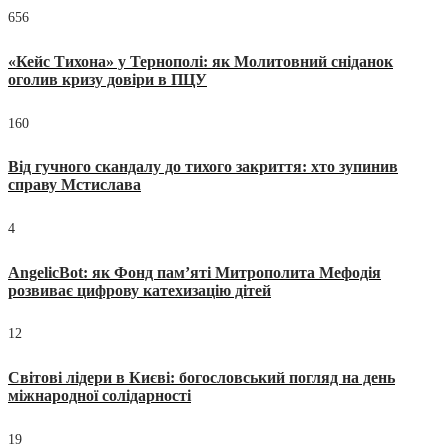
656
«Кейс Тихона» у Тернополі: як Молитовний сніданок
оголив кризу довіри в ПЦУ
160
Від гучного скандалу до тихого закриття: хто зупинив
справу Мстислава
4
AngelicBot: як Фонд пам’яті Митрополита Мефодія
розвиває цифрову катехизацію дітей
12
Світові лідери в Києві: богословський погляд на день
міжнародної солідарності
19