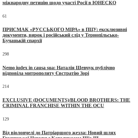
міжнародну петицію щодо участі Росії в ЮНЕСКО
61
ПРИСМАК «РУССЬКОГО МІРА» в ПЦУ: ексклюзивні
документи, вирок і російський слід у Тернопільсько-
Бучацькій єпархії
298
Nemo iudex in causa sua: Наталія Шевчук публічно
відповіла митрополиту Євстратію Зорі
214
EXCLUSIVE (DOCUMENTS)/BLOOD BROTHERS: THE
CRIMINAL FRANCHISE WITHIN THE OCU
129
Від віолончелі до Патріаршого жезла: Новий шлях