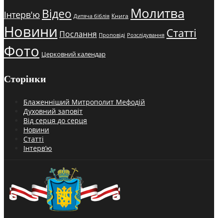
Молитва
Відео
Інтерв'ю
Книга
Дитяча біблія
Новини
Статті
Послання
Проповіді
Розслідування
Фото
Церковний календар
Сторінки
Блаженніший Митрополит Мефодій
Духовний заповіт
Від серця до серця
Новини
Статті
Інтерв’ю