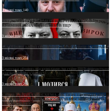
3 місяці тому
140
ЕКСКЛЮЗИВ (ДОКУМЕНТИ)/БРАТИ ПО КРОВІ:
КРИМІНАЛЬНА ФРАНШИЗА В ПЦУ
3 місяці тому
544
МАТЕРИНСЬКИЙ ОМОРФОР В ЧАС ВІЙНИ В УКРАЇНІ
3 місяці тому
251
Братська «броня» під куполами: чи стане ПЦУ прихистком
для дезертирів у рясах?
3 місяці тому
294
СВЯТІ УХИЛЯНТИ: СХЕМА, ЯК ПЕРЕТВОРИТИ ПЦУ
НА «ОФШОР» ДЛЯ ДЕЗЕРТИРА ІЗ МОСКОВСЬКОГО
ПАТРІАРХАТУ