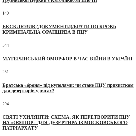
Грузинської Церкви з Католикосом Шіо III
140
ЕКСКЛЮЗИВ (ДОКУМЕНТИ)/БРАТИ ПО КРОВІ:
КРИМІНАЛЬНА ФРАНШИЗА В ПЦУ
544
МАТЕРИНСЬКИЙ ОМОРФОР В ЧАС ВІЙНИ В УКРАЇНІ
251
Братська «броня» під куполами: чи стане ПЦУ прихистком
для дезертирів у рясах?
294
СВЯТІ УХИЛЯНТИ: СХЕМА, ЯК ПЕРЕТВОРИТИ ПЦУ
НА «ОФШОР» ДЛЯ ДЕЗЕРТИРА ІЗ МОСКОВСЬКОГО
ПАТРІАРХАТУ