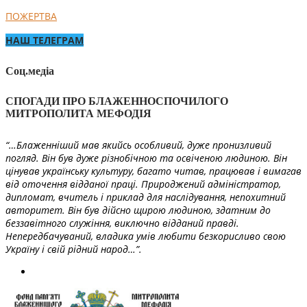
ПОЖЕРТВА
НАШ ТЕЛЕГРАМ
Соц.медіа
СПОГАДИ ПРО БЛАЖЕННОСПОЧИЛОГО
МИТРОПОЛИТА МЕФОДІЯ
“…Блаженніший мав якийсь особливий, дуже пронизливий
погляд. Він був дуже різнобічною та освіченою людиною. Він
цінував українську культуру, багато читав, працював і вимагав
від оточення відданої праці. Природжений адміністратор,
дипломат, вчитель і приклад для наслідування, непохитний
авторитет. Він був дійсно щирою людиною, здатним до
беззавітного служіння, виключно відданий правді.
Непередбачуваний, владика умів любити безкорисливо свою
Україну і свій рідний народ…”.