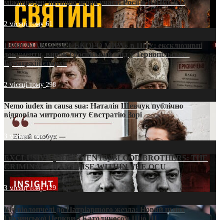
міжнародну петицію щодо участі Росії в ЮНЕСКО
2 місяці тому
61
ПРИСМАК «РУССЬКОГО МІРА» в ПЦУ: ексклюзивні
документи, вирок і російський слід у Тернопільсько-
Бучацькій єпархії
2 місяці тому
298
Nemo iudex in causa sua: Наталія Шевчук публічно
відповіла митрополиту Євстратію Зорі
3 місяці тому
214
EXCLUSIVE (DOCUMENTS)/BLOOD BROTHERS: THE
CRIMINAL FRANCHISE WITHIN THE OCU
3 місяці тому
129
Від віолончелі до Патріаршого жезла: Новий шлях
Грузинської Церкви з Католикосом Шіо III