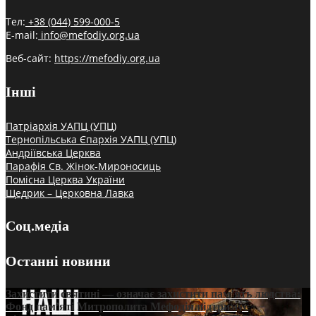
Тел:
+38 (044) 599-000-5
E-mail:
info@mefodiy.org.ua
Веб-сайт:
https://mefodiy.org.ua
Інші
Патріархія УАПЦ (УПЦ)
Тернопільська Єпархія УАПЦ (УПЦ)
Андріївська Церква
Парафія Св. Жінок-Мироносиць
Помісна Церква України
Щедрик – Церковна Лавка
Соц.медіа
Останні новини
Захистити святині — означає захистити пам’ять людства:
Фонд пам’яті Митрополита Мефодія підтримує