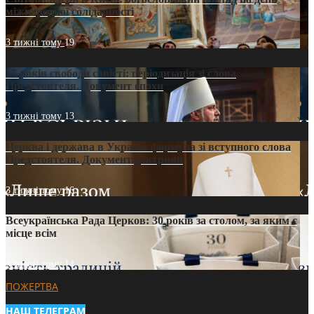
міжнародної солідарності
3 тижні тому
19
35 років свободи совісті: періодизація зі слова
Предстоятеля. Документ епохи
3 тижні тому
13
Церква і держава в Україні: формула зі вступного слова
Предстоятеля. Документ доктрини
3 тижні тому
16
Всеукраїнська Рада Церков: 30 років за столом, за яким є
місце всім
3 тижні тому
14
ПОЖЕРТВА
НАШ ТЕЛЕГРАМ