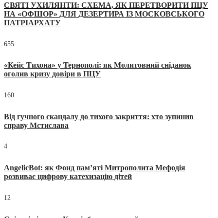
СВЯТІ УХИЛЯНТИ: СХЕМА, ЯК ПЕРЕТВОРИТИ ПЦУ
НА «ОФШОР» ДЛЯ ДЕЗЕРТИРА ІЗ МОСКОВСЬКОГО
ПАТРІАРХАТУ
655
«Кейс Тихона» у Тернополі: як Молитовний сніданок
оголив кризу довіри в ПЦУ
160
Від гучного скандалу до тихого закриття: хто зупинив
справу Мстислава
4
AngelicBot: як Фонд пам’яті Митрополита Мефодія
розвиває цифрову катехизацію дітей
12