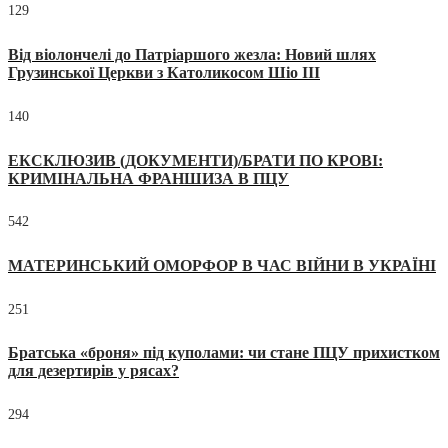
129
Від віолончелі до Патріаршого жезла: Новий шлях
Грузинської Церкви з Католикосом Шіо III
140
ЕКСКЛЮЗИВ (ДОКУМЕНТИ)/БРАТИ ПО КРОВІ:
КРИМІНАЛЬНА ФРАНШИЗА В ПЦУ
542
МАТЕРИНСЬКИЙ ОМОРФОР В ЧАС ВІЙНИ В УКРАЇНІ
251
Братська «броня» під куполами: чи стане ПЦУ прихистком
для дезертирів у рясах?
294