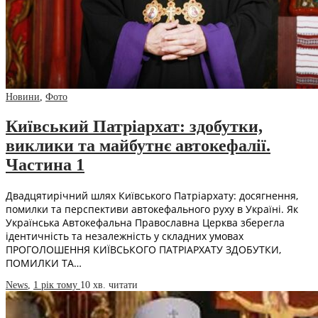
Новини
,
Фото
Київський Патріархат: здобутки,
виклики та майбутнє автокефалії.
Частина 1
Двадцятирічний шлях Київського Патріархату: досягнення,
помилки та перспективи автокефального руху в Україні. Як
Українська Автокефальна Православна Церква зберегла
ідентичність та незалежність у складних умовах
ПРОГОЛОШЕННЯ КИЇВСЬКОГО ПАТРІАРХАТУ ЗДОБУТКИ,
ПОМИЛКИ ТА…
News
,
1 рік тому
10 хв.
читати