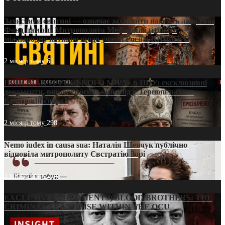
Захистити святині — означає захистити пам’ять людства:
Фонд пам’яті Митрополита Мефодія підтримує
міжнародну петицію щодо участі Росії в ЮНЕСКО
2 місяці тому
61
ПРИСМАК «РУССЬКОГО МІРА» в ПЦУ: ексклюзивні
документи, вирок і російський слід у Тернопільсько-
Бучацькій єпархії
2 місяці тому
298
Nemo iudex in causa sua: Наталія Шевчук публічно
відповіла митрополиту Євстратію Зорі
3 місяці тому
214
EXCLUSIVE (DOCUMENTS)/BLOOD BROTHERS: THE
CRIMINAL FRANCHISE WITHIN THE OCU