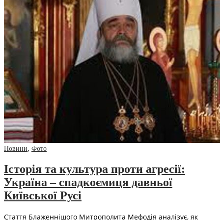
Новини
,
Фото
Історія та культура проти агресії:
Україна – спадкоємиця давньої
Київської Русі
Стаття Блаженнішого Митрополита Мефодія аналізує, як