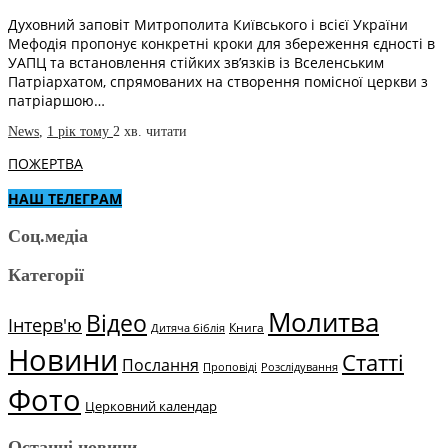
Духовний заповіт Митрополита Київського і всієї України
Мефодія пропонує конкретні кроки для збереження єдності в
УАПЦ та встановлення стійких зв’язків із Вселенським
Патріархатом, спрямованих на створення помісної церкви з
патріаршою…
News
,
1 рік тому
2 хв.
читати
ПОЖЕРТВА
НАШ ТЕЛЕГРАМ
Соц.медіа
Категорії
Молитва
Відео
Інтерв'ю
Книга
Дитяча біблія
Новини
Статті
Послання
Проповіді
Розслідування
Фото
Церковний календар
Останні новини