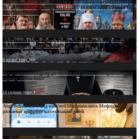
СВЯТІ УХИЛЯНТИ: СХЕМА, ЯК ПЕРЕТВОРИТИ ПЦУ
НА «ОФШОР» ДЛЯ ДЕЗЕРТИРА ІЗ МОСКОВСЬКОГО
ПАТРІАРХАТУ
3 місяці тому
655
«Кейс Тихона» у Тернополі: як Молитовний сніданок
оголив кризу довіри в ПЦУ
4 місяці тому
160
Від гучного скандалу до тихого закриття: хто зупинив
справу Мстислава
14 години тому
4
AngelicBot: як Фонд пам’яті Митрополита Мефодія
розвиває цифрову катехизацію дітей
7 днів тому
12
Світові лідери в Києві: богословський погляд на день