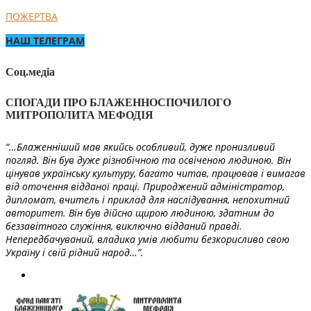
ПОЖЕРТВА
НАШ ТЕЛЕГРАМ
Соц.медіа
СПОГАДИ ПРО БЛАЖЕННОСПОЧИЛОГО
МИТРОПОЛИТА МЕФОДІЯ
“…Блаженніший мав якийсь особливий, дуже пронизливий
погляд. Він був дуже різнобічною та освіченою людиною. Він
цінував українську культуру, багато читав, працював і вимагав
від оточення відданої праці. Природжений адміністратор,
дипломат, вчитель і приклад для наслідування, непохитний
авторитет. Він був дійсно щирою людиною, здатним до
беззавітного служіння, виключно відданий правді.
Непередбачуваний, владика умів любити безкорисливо свою
Україну і свій рідний народ…”.