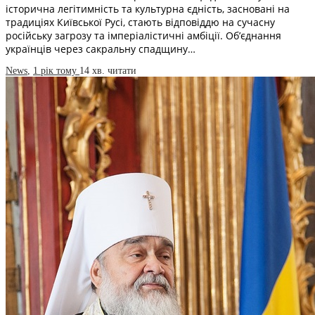
історична легітимність та культурна єдність, засновані на
традиціях Київської Русі, стають відповіддю на сучасну
російську загрозу та імперіалістичні амбіції. Об’єднання
українців через сакральну спадщину…
News
,
1 рік тому
14 хв.
читати