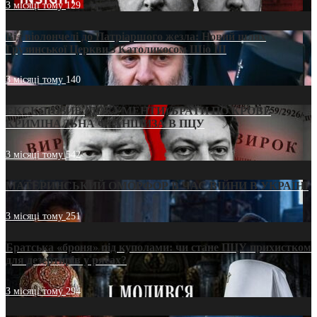
3 місяці тому
129
Від віолончелі до Патріаршого жезла: Новий шлях
Грузинської Церкви з Католикосом Шіо III
3 місяці тому
140
ЕКСКЛЮЗИВ (ДОКУМЕНТИ)/БРАТИ ПО КРОВІ:
КРИМІНАЛЬНА ФРАНШИЗА В ПЦУ
3 місяці тому
542
МАТЕРИНСЬКИЙ ОМОРФОР В ЧАС ВІЙНИ В УКРАЇНІ
3 місяці тому
251
Братська «броня» під куполами: чи стане ПЦУ прихистком
для дезертирів у рясах?
3 місяці тому
294