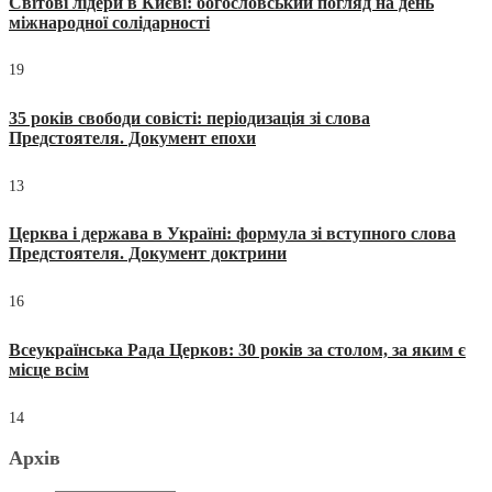
Світові лідери в Києві: богословський погляд на день
міжнародної солідарності
19
35 років свободи совісті: періодизація зі слова
Предстоятеля. Документ епохи
13
Церква і держава в Україні: формула зі вступного слова
Предстоятеля. Документ доктрини
16
Всеукраїнська Рада Церков: 30 років за столом, за яким є
місце всім
14
Архів