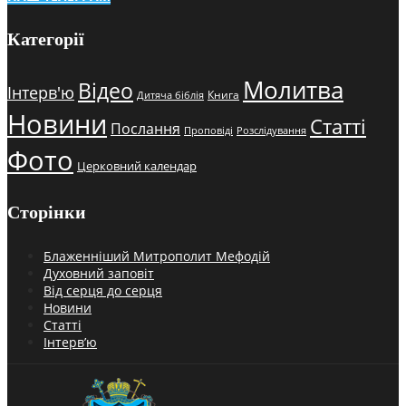
Категорії
Молитва
Відео
Інтерв'ю
Книга
Дитяча біблія
Новини
Статті
Послання
Проповіді
Розслідування
Фото
Церковний календар
Сторінки
Блаженніший Митрополит Мефодій
Духовний заповіт
Від серця до серця
Новини
Статті
Інтерв’ю