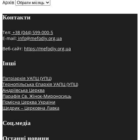
Архів
Контакти
Тел:
+38 (044) 599-000-5
E-mail:
info@mefodiy.org.ua
Веб-сайт:
https://mefodiy.org.ua
Інші
Патріархія УАПЦ (УПЦ)
Тернопільська Єпархія УАПЦ (УПЦ)
Андріївська Церква
Парафія Св. Жінок-Мироносиць
Помісна Церква України
Щедрик – Церковна Лавка
Соц.медіа
Останні новини