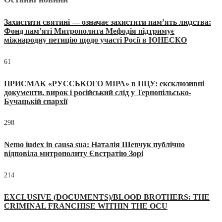
Захистити святині — означає захистити пам’ять людства:
Фонд пам’яті Митрополита Мефодія підтримує
міжнародну петицію щодо участі Росії в ЮНЕСКО
61
ПРИСМАК «РУССЬКОГО МІРА» в ПЦУ: ексклюзивні
документи, вирок і російський слід у Тернопільсько-
Бучацькій єпархії
298
Nemo iudex in causa sua: Наталія Шевчук публічно
відповіла митрополиту Євстратію Зорі
214
EXCLUSIVE (DOCUMENTS)/BLOOD BROTHERS: THE
CRIMINAL FRANCHISE WITHIN THE OCU