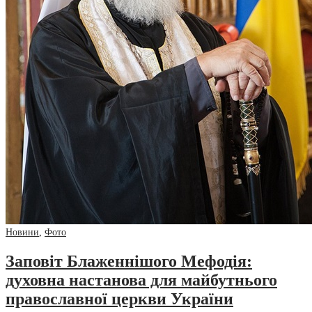
Новини
,
Фото
Заповіт Блаженнішого Мефодія:
духовна настанова для майбутнього
православної церкви України