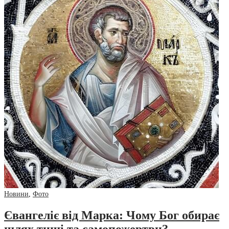
Новини
,
Фото
Євангеліє від Марка: Чому Бог обирає