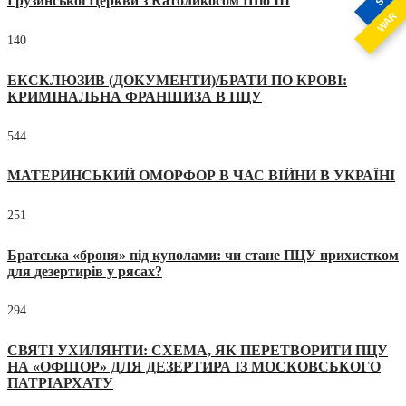
Грузинської Церкви з Католикосом Шіо III
WAR
140
ЕКСКЛЮЗИВ (ДОКУМЕНТИ)/БРАТИ ПО КРОВІ:
КРИМІНАЛЬНА ФРАНШИЗА В ПЦУ
544
МАТЕРИНСЬКИЙ ОМОРФОР В ЧАС ВІЙНИ В УКРАЇНІ
251
Братська «броня» під куполами: чи стане ПЦУ прихистком
для дезертирів у рясах?
294
СВЯТІ УХИЛЯНТИ: СХЕМА, ЯК ПЕРЕТВОРИТИ ПЦУ
НА «ОФШОР» ДЛЯ ДЕЗЕРТИРА ІЗ МОСКОВСЬКОГО
ПАТРІАРХАТУ