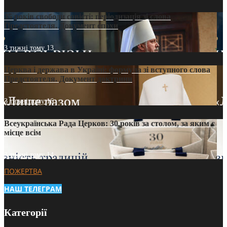
35 років свободи совісті: періодизація зі слова
Предстоятеля. Документ епохи
3 тижні тому
13
Церква і держава в Україні: формула зі вступного слова
Предстоятеля. Документ доктрини
3 тижні тому
16
Всеукраїнська Рада Церков: 30 років за столом, за яким є
місце всім
3 тижні тому
14
ПОЖЕРТВА
НАШ ТЕЛЕГРАМ
Категорії