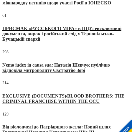
міжнародну петицію щодо участі Росії в ЮНЕСКО
61
ПРИСМАК «РУССЬКОГО МІРА» в ПЦУ: ексклюзивні
документи, вирок і російський слід у Тернопільсько-
Бучацькій єпархії
298
Nemo iudex in causa sua: Наталія Шевчук публічно
відповіла митрополиту Євстратію Зорі
214
EXCLUSIVE (DOCUMENTS)/BLOOD BROTHERS: THE
CRIMINAL FRANCHISE WITHIN THE OCU
129
Від віолончелі до Патріаршого жезла: Новий шлях
STOP