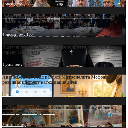
3 місяці тому
656
«Кейс Тихона» у Тернополі: як Молитовний сніданок
оголив кризу довіри в ПЦУ
4 місяці тому
160
Від гучного скандалу до тихого закриття: хто зупинив
справу Мстислава
1 день тому
4
AngelicBot: як Фонд пам’яті Митрополита Мефодія
розвиває цифрову катехизацію дітей
1 тиждень тому
12
Світові лідери в Києві: богословський погляд на день
міжнародної солідарності
3 тижні тому
19