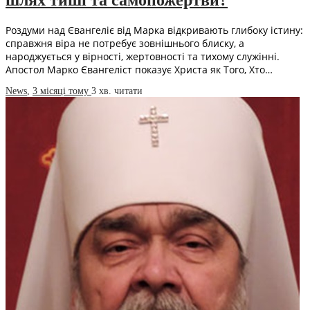
шлях тиші та самопожертви?
Роздуми над Євангеліє від Марка відкривають глибоку істину:
справжня віра не потребує зовнішнього блиску, а
народжується у вірності, жертовності та тихому служінні.
Апостол Марко Євангеліст показує Христа як Того, Хто…
News
,
3 місяці тому
3 хв.
читати