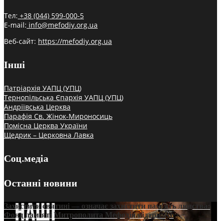
Тел:
+38 (044) 599-000-5
E-mail:
info@mefodiy.org.ua
Веб-сайт:
https://mefodiy.org.ua
Інші
Патріархія УАПЦ (УПЦ)
Тернопільська Єпархія УАПЦ (УПЦ)
Андріївська Церква
Парафія Св. Жінок-Мироносиць
Помісна Церква України
Щедрик – Церковна Лавка
Соц.медіа
Останні новини
Захистити святині — означає захистити пам’ять людства:
Фонд пам’яті Митрополита Мефодія підтримує