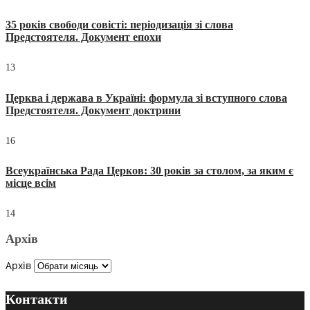
35 років свободи совісті: періодизація зі слова
Предстоятеля. Документ епохи
13
Церква і держава в Україні: формула зі вступного слова
Предстоятеля. Документ доктрини
16
Всеукраїнська Рада Церков: 30 років за столом, за яким є
місце всім
14
Архів
Архів
Контакти