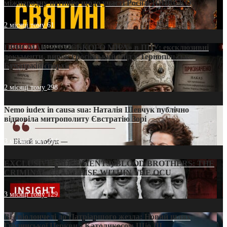
міжнародну петицію щодо участі Росії в ЮНЕСКО
2 місяці тому
61
ПРИСМАК «РУССЬКОГО МІРА» в ПЦУ: ексклюзивні
документи, вирок і російський слід у Тернопільсько-
Бучацькій єпархії
2 місяці тому
298
Nemo iudex in causa sua: Наталія Шевчук публічно
відповіла митрополиту Євстратію Зорі
3 місяці тому
214
EXCLUSIVE (DOCUMENTS)/BLOOD BROTHERS: THE
CRIMINAL FRANCHISE WITHIN THE OCU
3 місяці тому
129
Від віолончелі до Патріаршого жезла: Новий шлях
Грузинської Церкви з Католикосом Шіо III