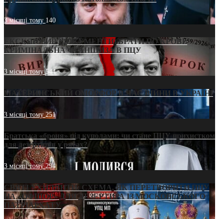
3 місяці тому
140
ЕКСКЛЮЗИВ (ДОКУМЕНТИ)/БРАТИ ПО КРОВІ:
КРИМІНАЛЬНА ФРАНШИЗА В ПЦУ
3 місяці тому
544
МАТЕРИНСЬКИЙ ОМОРФОР В ЧАС ВІЙНИ В УКРАЇНІ
3 місяці тому
251
Братська «броня» під куполами: чи стане ПЦУ прихистком
для дезертирів у рясах?
3 місяці тому
294
СВЯТІ УХИЛЯНТИ: СХЕМА, ЯК ПЕРЕТВОРИТИ ПЦУ
НА «ОФШОР» ДЛЯ ДЕЗЕРТИРА ІЗ МОСКОВСЬКОГО
ПАТРІАРХАТУ