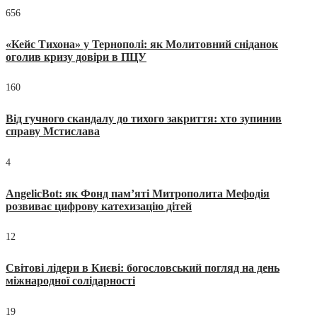
656
«Кейс Тихона» у Тернополі: як Молитовний сніданок
оголив кризу довіри в ПЦУ
160
Від гучного скандалу до тихого закриття: хто зупинив
справу Мстислава
4
AngelicBot: як Фонд пам’яті Митрополита Мефодія
розвиває цифрову катехизацію дітей
12
Світові лідери в Києві: богословський погляд на день
міжнародної солідарності
19