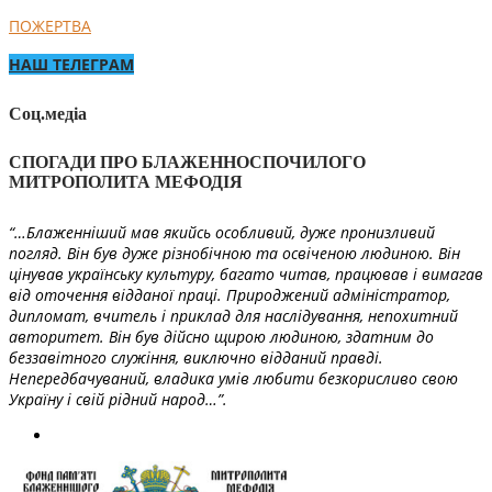
ПОЖЕРТВА
НАШ ТЕЛЕГРАМ
Соц.медіа
СПОГАДИ ПРО БЛАЖЕННОСПОЧИЛОГО
МИТРОПОЛИТА МЕФОДІЯ
“…Блаженніший мав якийсь особливий, дуже пронизливий
погляд. Він був дуже різнобічною та освіченою людиною. Він
цінував українську культуру, багато читав, працював і вимагав
від оточення відданої праці. Природжений адміністратор,
дипломат, вчитель і приклад для наслідування, непохитний
авторитет. Він був дійсно щирою людиною, здатним до
беззавітного служіння, виключно відданий правді.
Непередбачуваний, владика умів любити безкорисливо свою
Україну і свій рідний народ…”.