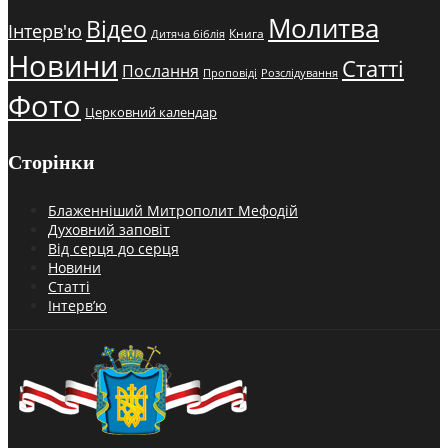
Молитва
Відео
Інтерв'ю
Книга
Дитяча біблія
Новини
Статті
Послання
Проповіді
Розслідування
Фото
Церковний календар
Сторінки
Блаженніший Митрополит Мефодій
Духовний заповіт
Від серця до серця
Новини
Статті
Інтерв’ю