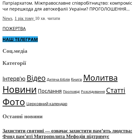
Патріархатом. Міжправославне співробітництво: компроміс
чи перешкода для автокефалії України? ПРОГОЛОШЕННЯ…
News
,
1 рік тому
10 хв.
читати
ПОЖЕРТВА
НАШ ТЕЛЕГРАМ
Соц.медіа
Категорії
Молитва
Відео
Інтерв'ю
Книга
Дитяча біблія
Новини
Статті
Послання
Проповіді
Розслідування
Фото
Церковний календар
Останні новини
Захистити святині — означає захистити пам’ять людства:
Фонд пам’яті Митрополита Мефодія підтримує