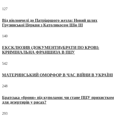
127
Від віолончелі до Патріаршого жезла: Новий шлях
Грузинської Церкви з Католикосом Шіо III
140
ЕКСКЛЮЗИВ (ДОКУМЕНТИ)/БРАТИ ПО КРОВІ:
КРИМІНАЛЬНА ФРАНШИЗА В ПЦУ
542
МАТЕРИНСЬКИЙ ОМОРФОР В ЧАС ВІЙНИ В УКРАЇНІ
248
Братська «броня» під куполами: чи стане ПЦУ прихистком
для дезертирів у рясах?
293