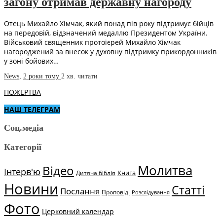
загону отримав державну нагороду
Отець Михайло Хімчак, який понад пів року підтримує бійців
на передовій, відзначений медаллю Президентом України.
Військовий священник протоієрей Михайло Хімчак
нагороджений за внесок у духовну підтримку прикордонників
у зоні бойових…
News
,
2 роки тому
2 хв.
читати
ПОЖЕРТВА
НАШ ТЕЛЕГРАМ
Соц.медіа
Категорії
Молитва
Відео
Інтерв'ю
Книга
Дитяча біблія
Новини
Статті
Послання
Проповіді
Розслідування
Фото
Церковний календар