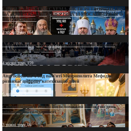
СВЯТІ УХИЛЯНТИ: СХЕМА, ЯК ПЕРЕТВОРИТИ ПЦУ
НА «ОФШОР» ДЛЯ ДЕЗЕРТИРА ІЗ МОСКОВСЬКОГО
ПАТРІАРХАТУ
3 місяці тому
654
«Кейс Тихона» у Тернополі: як Молитовний сніданок
оголив кризу довіри в ПЦУ
4 місяці тому
159
AngelicBot: як Фонд пам’яті Митрополита Мефодія
розвиває цифрову катехизацію дітей
6 днів тому
9
Світові лідери в Києві: богословський погляд на день
міжнародної солідарності
3 тижні тому
16