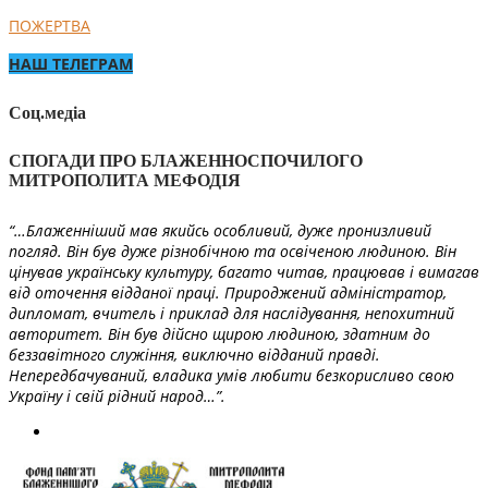
ПОЖЕРТВА
НАШ ТЕЛЕГРАМ
Соц.медіа
СПОГАДИ ПРО БЛАЖЕННОСПОЧИЛОГО
МИТРОПОЛИТА МЕФОДІЯ
“…Блаженніший мав якийсь особливий, дуже пронизливий
погляд. Він був дуже різнобічною та освіченою людиною. Він
цінував українську культуру, багато читав, працював і вимагав
від оточення відданої праці. Природжений адміністратор,
дипломат, вчитель і приклад для наслідування, непохитний
авторитет. Він був дійсно щирою людиною, здатним до
беззавітного служіння, виключно відданий правді.
Непередбачуваний, владика умів любити безкорисливо свою
Україну і свій рідний народ…”.