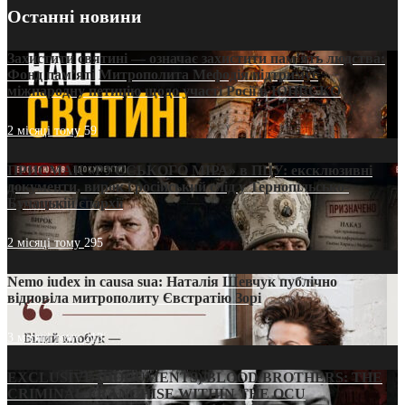
Останні новини
Захистити святині — означає захистити пам’ять людства:
Фонд пам’яті Митрополита Мефодія підтримує
міжнародну петицію щодо участі Росії в ЮНЕСКО
2 місяці тому
59
ПРИСМАК «РУССЬКОГО МІРА» в ПЦУ: ексклюзивні
документи, вирок і російський слід у Тернопільсько-
Бучацькій єпархії
2 місяці тому
295
Nemo iudex in causa sua: Наталія Шевчук публічно
відповіла митрополиту Євстратію Зорі
3 місяці тому
213
EXCLUSIVE (DOCUMENTS)/BLOOD BROTHERS: THE
CRIMINAL FRANCHISE WITHIN THE OCU