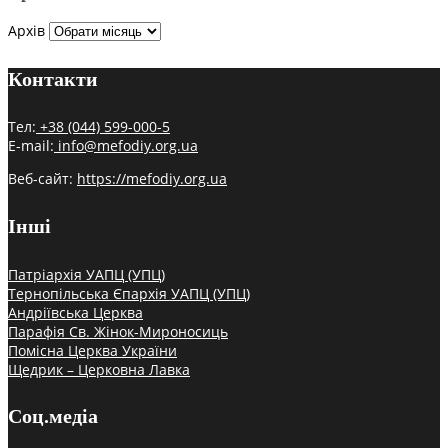
Архів
Контакти
Тел:
+38 (044) 599-000-5
E-mail:
info@mefodiy.org.ua
Веб-сайт:
https://mefodiy.org.ua
Інші
Патріархія УАПЦ (УПЦ)
Тернопільська Єпархія УАПЦ (УПЦ)
Андріївська Церква
Парафія Св. Жінок-Мироносиць
Помісна Церква України
Щедрик – Церковна Лавка
Соц.медіа