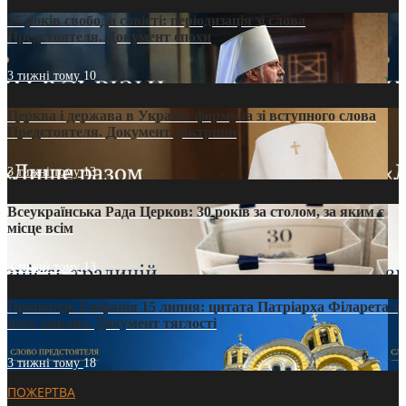
35 років свободи совісті: періодизація зі слова
Предстоятеля. Документ епохи
3 тижні тому
10
Церква і держава в Україні: формула зі вступного слова
Предстоятеля. Документ доктрини
3 тижні тому
13
Всеукраїнська Рада Церков: 30 років за столом, за яким є
місце всім
3 тижні тому
13
Проповідь Епіфанія 15 липня: цитата Патріарха Філарета з
його амвона. Документ тяглості
3 тижні тому
18
ПОЖЕРТВА