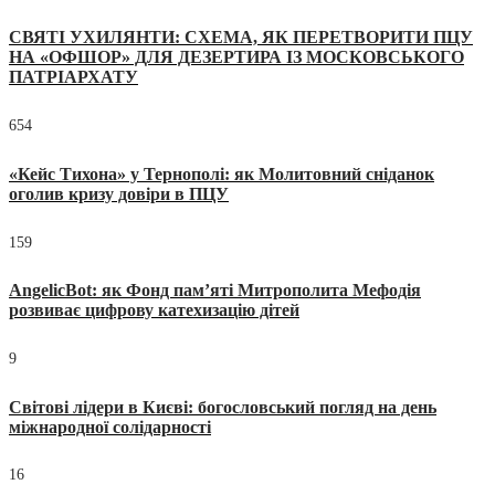
СВЯТІ УХИЛЯНТИ: СХЕМА, ЯК ПЕРЕТВОРИТИ ПЦУ
НА «ОФШОР» ДЛЯ ДЕЗЕРТИРА ІЗ МОСКОВСЬКОГО
ПАТРІАРХАТУ
654
«Кейс Тихона» у Тернополі: як Молитовний сніданок
оголив кризу довіри в ПЦУ
159
AngelicBot: як Фонд пам’яті Митрополита Мефодія
розвиває цифрову катехизацію дітей
9
Світові лідери в Києві: богословський погляд на день
міжнародної солідарності
16