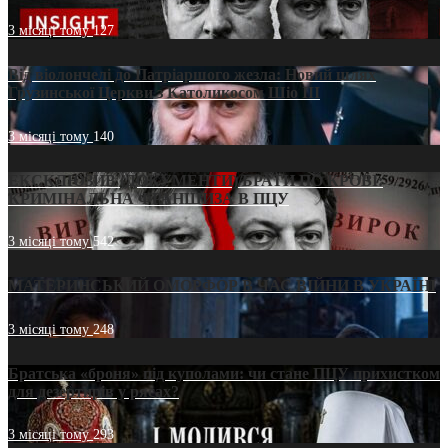
3 місяці тому
127
Від віолончелі до Патріаршого жезла: Новий шлях
Грузинської Церкви з Католикосом Шіо III
3 місяці тому
140
ЕКСКЛЮЗИВ (ДОКУМЕНТИ)/БРАТИ ПО КРОВІ:
КРИМІНАЛЬНА ФРАНШИЗА В ПЦУ
3 місяці тому
542
МАТЕРИНСЬКИЙ ОМОРФОР В ЧАС ВІЙНИ В УКРАЇНІ
3 місяці тому
248
Братська «броня» під куполами: чи стане ПЦУ прихистком
для дезертирів у рясах?
3 місяці тому
293