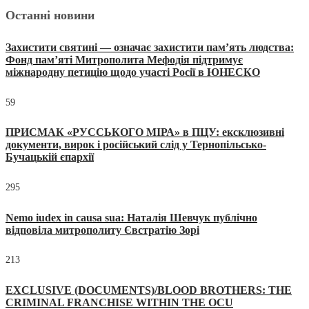
Останні новини
Захистити святині — означає захистити пам’ять людства:
Фонд пам’яті Митрополита Мефодія підтримує
міжнародну петицію щодо участі Росії в ЮНЕСКО
59
ПРИСМАК «РУССЬКОГО МІРА» в ПЦУ: ексклюзивні
документи, вирок і російський слід у Тернопільсько-
Бучацькій єпархії
295
Nemo iudex in causa sua: Наталія Шевчук публічно
відповіла митрополиту Євстратію Зорі
213
EXCLUSIVE (DOCUMENTS)/BLOOD BROTHERS: THE
CRIMINAL FRANCHISE WITHIN THE OCU