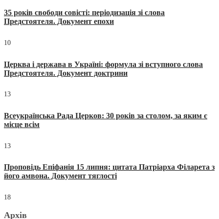
35 років свободи совісті: періодизація зі слова
Предстоятеля. Документ епохи
10
Церква і держава в Україні: формула зі вступного слова
Предстоятеля. Документ доктрини
13
Всеукраїнська Рада Церков: 30 років за столом, за яким є
місце всім
13
Проповідь Епіфанія 15 липня: цитата Патріарха Філарета з
його амвона. Документ тяглості
18
Архів