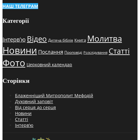
НАШ ТЕЛЕГРАМ
Категорії
Молитва
Відео
Інтерв'ю
Книга
Дитяча біблія
Новини
Статті
Послання
Проповіді
Розслідування
Фото
Церковний календар
Сторінки
Блаженніший Митрополит Мефодій
Духовний заповіт
Від серця до серця
Новини
Статті
Інтерв’ю