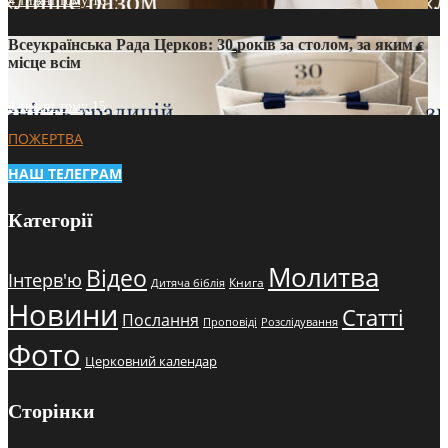
4 тижні тому
16
Всеукраїнська Рада Церков: 30 років за столом, за яким є
місце всім
4 тижні тому
15
ПОЖЕРТВА
НАШ ТЕЛЕГРАМ
Категорії
Молитва
Відео
Інтерв'ю
Книга
Дитяча біблія
Новини
Статті
Послання
Проповіді
Розслідування
Фото
Церковний календар
Сторінки