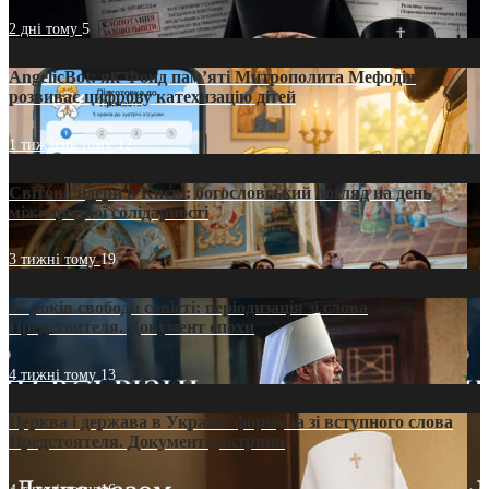
2 дні тому
5
AngelicBot: як Фонд пам’яті Митрополита Мефодія
розвиває цифрову катехизацію дітей
1 тиждень тому
12
Світові лідери в Києві: богословський погляд на день
міжнародної солідарності
3 тижні тому
19
35 років свободи совісті: періодизація зі слова
Предстоятеля. Документ епохи
4 тижні тому
13
Церква і держава в Україні: формула зі вступного слова
Предстоятеля. Документ доктрини