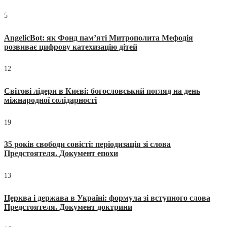
5
AngelicBot: як Фонд пам’яті Митрополита Мефодія
розвиває цифрову катехизацію дітей
12
Світові лідери в Києві: богословський погляд на день
міжнародної солідарності
19
35 років свободи совісті: періодизація зі слова
Предстоятеля. Документ епохи
13
Церква і держава в Україні: формула зі вступного слова
Предстоятеля. Документ доктрини