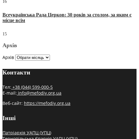
16
Всеукраїнська Рада Церков: 30 років за столом, за яким є
місце всім
15
Архів
Архів
Контакти
Тел:
+38 (044) 599-000-5
E-mail:
info@mefodiy.org.ua
Веб-сайт:
https://mefodiy.org.ua
Інші
Патріархія УАПЦ (УПЦ)
Тернопільська Єпархія УАПЦ (УПЦ)