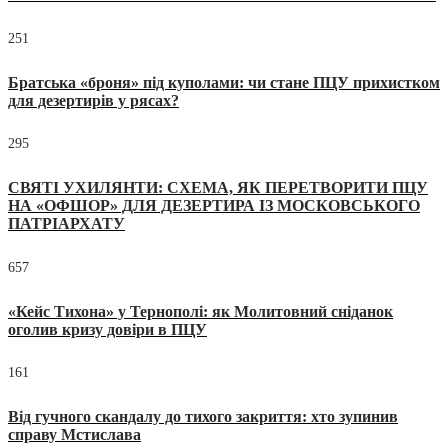
251
Братська «броня» під куполами: чи стане ПЦУ прихистком
для дезертирів у рясах?
295
СВЯТІ УХИЛЯНТИ: СХЕМА, ЯК ПЕРЕТВОРИТИ ПЦУ
НА «ОФШОР» ДЛЯ ДЕЗЕРТИРА ІЗ МОСКОВСЬКОГО
ПАТРІАРХАТУ
657
«Кейс Тихона» у Тернополі: як Молитовний сніданок
оголив кризу довіри в ПЦУ
161
Від гучного скандалу до тихого закриття: хто зупинив
справу Мстислава