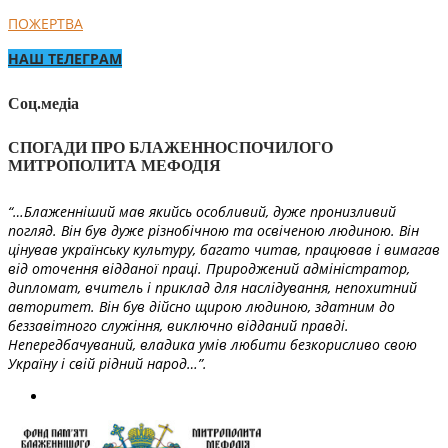
ПОЖЕРТВА
НАШ ТЕЛЕГРАМ
Соц.медіа
СПОГАДИ ПРО БЛАЖЕННОСПОЧИЛОГО
МИТРОПОЛИТА МЕФОДІЯ
“…Блаженніший мав якийсь особливий, дуже пронизливий
погляд. Він був дуже різнобічною та освіченою людиною. Він
цінував українську культуру, багато читав, працював і вимагав
від оточення відданої праці. Природжений адміністратор,
дипломат, вчитель і приклад для наслідування, непохитний
авторитет. Він був дійсно щирою людиною, здатним до
беззавітного служіння, виключно відданий правді.
Непередбачуваний, владика умів любити безкорисливо свою
Україну і свій рідний народ…”.