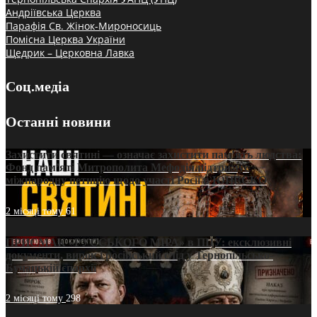
Андріївська Церква
Парафія Св. Жінок-Мироносиць
Помісна Церква України
Щедрик – Церковна Лавка
Соц.медіа
Останні новини
Захистити святині — означає захистити пам’ять людства:
Фонд пам’яті Митрополита Мефодія підтримує
міжнародну петицію щодо участі Росії в ЮНЕСКО
2 місяці тому
61
ПРИСМАК «РУССЬКОГО МІРА» в ПЦУ: ексклюзивні
документи, вирок і російський слід у Тернопільсько-
Бучацькій єпархії
2 місяці тому
298