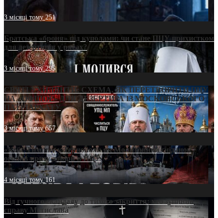
3 місяці тому
251
Братська «броня» під куполами: чи стане ПЦУ прихистком
для дезертирів у рясах?
3 місяці тому
295
СВЯТІ УХИЛЯНТИ: СХЕМА, ЯК ПЕРЕТВОРИТИ ПЦУ
НА «ОФШОР» ДЛЯ ДЕЗЕРТИРА ІЗ МОСКОВСЬКОГО
ПАТРІАРХАТУ
3 місяці тому
657
«Кейс Тихона» у Тернополі: як Молитовний сніданок
оголив кризу довіри в ПЦУ
4 місяці тому
161
Від гучного скандалу до тихого закриття: хто зупинив
справу Мстислава