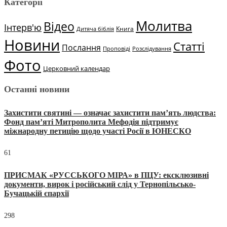
Категорії
Молитва
Відео
Інтерв'ю
Книга
Дитяча біблія
Новини
Статті
Послання
Проповіді
Розслідування
Фото
Церковний календар
Останні новини
Захистити святині — означає захистити пам’ять людства:
Фонд пам’яті Митрополита Мефодія підтримує
міжнародну петицію щодо участі Росії в ЮНЕСКО
61
ПРИСМАК «РУССЬКОГО МІРА» в ПЦУ: ексклюзивні
документи, вирок і російський слід у Тернопільсько-
Бучацькій єпархії
298