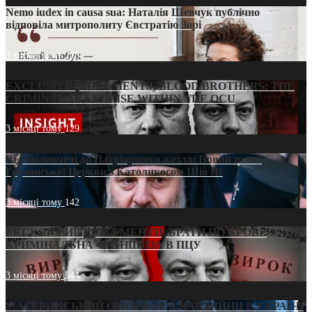
Nemo iudex in causa sua: Наталія Шевчук публічно
відповіла митрополиту Євстратію Зорі
3 місяці тому
215
EXCLUSIVE (DOCUMENTS)/BLOOD BROTHERS: THE
CRIMINAL FRANCHISE WITHIN THE OCU
3 місяці тому
129
Від віолончелі до Патріаршого жезла: Новий шлях
Грузинської Церкви з Католикосом Шіо III
3 місяці тому
142
ЕКСКЛЮЗИВ (ДОКУМЕНТИ)/БРАТИ ПО КРОВІ:
КРИМІНАЛЬНА ФРАНШИЗА В ПЦУ
3 місяці тому
544
МАТЕРИНСЬКИЙ ОМОРФОР В ЧАС ВІЙНИ В УКРАЇНІ