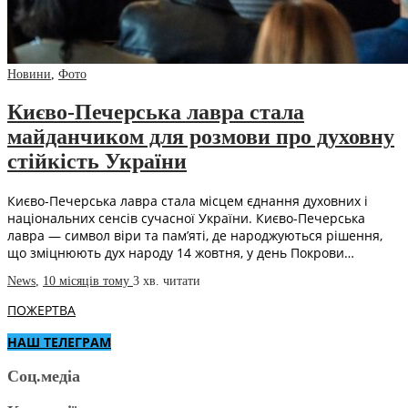
Новини
,
Фото
Києво-Печерська лавра стала
майданчиком для розмови про духовну
стійкість України
Києво-Печерська лавра стала місцем єднання духовних і
національних сенсів сучасної України. Києво-Печерська
лавра — символ віри та пам’яті, де народжуються рішення,
що зміцнюють дух народу 14 жовтня, у день Покрови…
News
,
10 місяців тому
3 хв.
читати
ПОЖЕРТВА
НАШ ТЕЛЕГРАМ
Соц.медіа