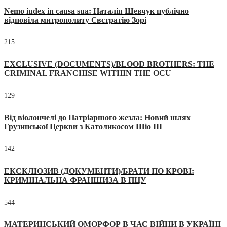
Nemo iudex in causa sua: Наталія Шевчук публічно
відповіла митрополиту Євстратію Зорі
215
EXCLUSIVE (DOCUMENTS)/BLOOD BROTHERS: THE
CRIMINAL FRANCHISE WITHIN THE OCU
129
Від віолончелі до Патріаршого жезла: Новий шлях
Грузинської Церкви з Католикосом Шіо III
142
ЕКСКЛЮЗИВ (ДОКУМЕНТИ)/БРАТИ ПО КРОВІ:
КРИМІНАЛЬНА ФРАНШИЗА В ПЦУ
544
МАТЕРИНСЬКИЙ ОМОРФОР В ЧАС ВІЙНИ В УКРАЇНІ