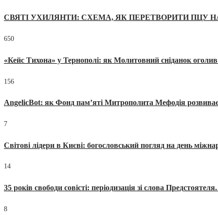
СВЯТІ УХИЛЯНТИ: СХЕМА, ЯК ПЕРЕТВОРИТИ ПЦУ Н
650
«Кейс Тихона» у Тернополі: як Молитовний сніданок оголив
156
AngelicBot: як Фонд пам’яті Митрополита Мефодія розвиває
7
Світові лідери в Києві: богословський погляд на день міжнар
14
35 років свободи совісті: періодизація зі слова Предстоятел
8