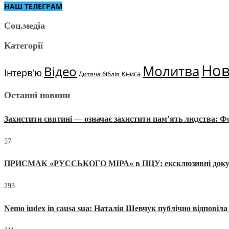
НАШ ТЕЛЕГРАМ
Соц.медіа
Категорії
Но
Молитва
Відео
Інтерв'ю
Книга
Дитяча біблія
Останні новини
Захистити святині — означає захистити пам’ять людства: 
57
ПРИСМАК «РУССЬКОГО МІРА» в ПЦУ: ексклюзивні документи
293
Nemo iudex in causa sua: Наталія Шевчук публічно відповіл