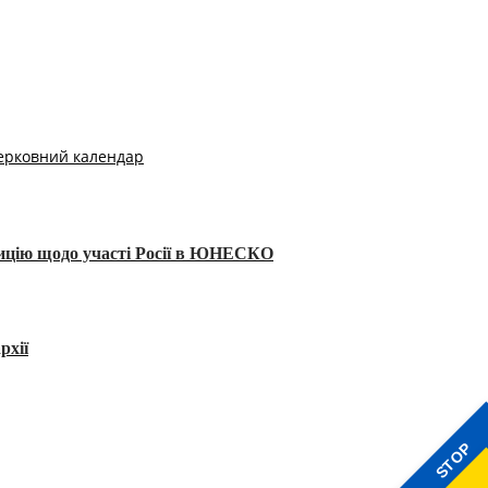
ерковний календар
тицію щодо участі Росії в ЮНЕСКО
рхії
STOP