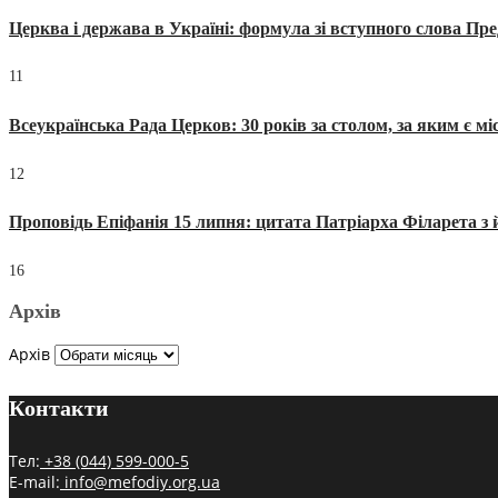
Церква і держава в Україні: формула зі вступного слова П
11
Всеукраїнська Рада Церков: 30 років за столом, за яким є мі
12
Проповідь Епіфанія 15 липня: цитата Патріарха Філарета з 
16
Архів
Архів
Контакти
Тел:
+38 (044) 599-000-5
E-mail:
info@mefodiy.org.ua