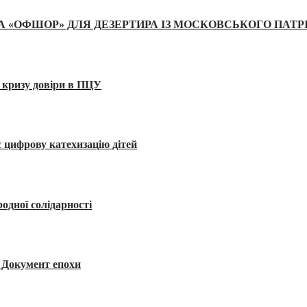
А «ОФШОР» ДЛЯ ДЕЗЕРТИРА ІЗ МОСКОВСЬКОГО ПАТР
 кризу довіри в ПЦУ
 цифрову катехизацію дітей
одної солідарності
я. Документ епохи