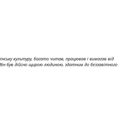
їнську культуру, багато читав, працював і вимагав від
Він був дійсно щирою людиною, здатним до беззавітного