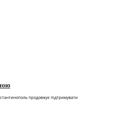
ною
онстантинополь продовжує підтримувати