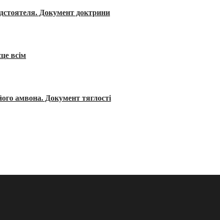
редстоятеля. Документ доктрини
сце всім
його амвона. Документ тяглості