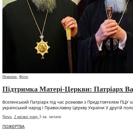
Новини
,
Фото
Підтримка Матері-Церкви: Патріарх Ва
Вселенський Патріарх під час розмови з Предстоятелем ПЦУ з
український народ і Православну Церкву України У другій пол
News
,
2 місяці тому
3 хв.
читати
ПОЖЕРТВА