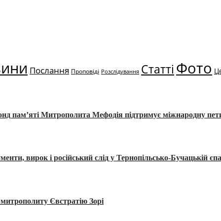
вини
Фото
Статті
Послання
Ц
Проповіді
Розслідування
Фонд пам’яті Митрополита Мефодія підтримує міжнародну пе
, вирок і російський слід у Тернопільсько-Бучацькій єпа
а митрополиту Євстратію Зорі