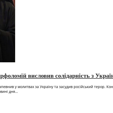
рфоломій висловив солідарність з Украї
апевнив у молитвах за Україну та засудив російський терор. К
овині дня…