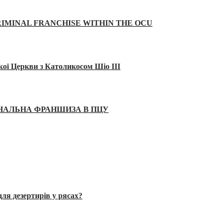
IMINAL FRANCHISE WITHIN THE OCU
кої Церкви з Католикосом Шіо III
ІНАЛЬНА ФРАНШИЗА В ПЦУ
ля дезертирів у рясах?