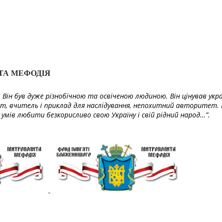
ТА МЕФОДІЯ
Він був дуже різнобічною та освіченою людиною. Він цінував укра
т, вчитель і приклад для наслідування, непохитний авторитет. 
умів любити безкорисливо свою Україну і свій рідний народ…”.