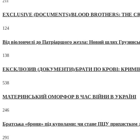
211
EXCLUSIVE (DOCUMENTS)/BLOOD BROTHERS: THE CR
124
Від віолончелі до Патріаршого жезла: Новий шлях Грузинсь
138
ЕКСКЛЮЗИВ (ДОКУМЕНТИ)/БРАТИ ПО КРОВІ: КРИМ
538
МАТЕРИНСЬКИЙ ОМОРФОР В ЧАС ВІЙНИ В УКРАЇНІ
246
Братська «броня» під куполами: чи стане ПЦУ прихистком д
291