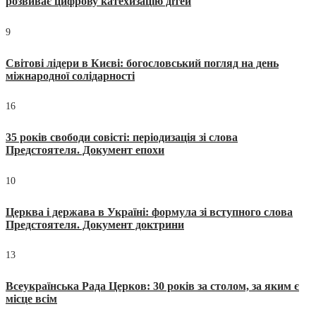
розвиває цифрову катехизацію дітей
9
Світові лідери в Києві: богословський погляд на день
міжнародної солідарності
16
35 років свободи совісті: періодизація зі слова
Предстоятеля. Документ епохи
10
Церква і держава в Україні: формула зі вступного слова
Предстоятеля. Документ доктрини
13
Всеукраїнська Рада Церков: 30 років за столом, за яким є
місце всім