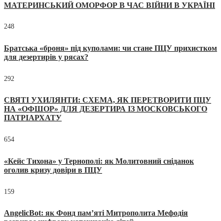
МАТЕРИНСЬКИЙ ОМОРФОР В ЧАС ВІЙНИ В УКРАЇНІ
248
Братська «броня» під куполами: чи стане ПЦУ прихистком
для дезертирів у рясах?
292
СВЯТІ УХИЛЯНТИ: СХЕМА, ЯК ПЕРЕТВОРИТИ ПЦУ
НА «ОФШОР» ДЛЯ ДЕЗЕРТИРА ІЗ МОСКОВСЬКОГО
ПАТРІАРХАТУ
654
«Кейс Тихона» у Тернополі: як Молитовний сніданок
оголив кризу довіри в ПЦУ
159
AngelicBot: як Фонд пам’яті Митрополита Мефодія