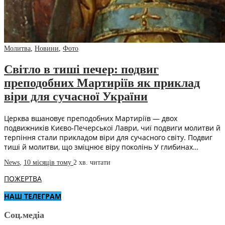
Молитва
,
Новини
,
Фото
Світло в тиші печер: подвиг
преподобних Мартиріїв як приклад
віри для сучасної України
Церква вшановує преподобних Мартиріїв — двох
подвижників Києво-Печерської Лаври, чиї подвиги молитви й
терпіння стали прикладом віри для сучасного світу. Подвиг
тиші й молитви, що зміцнює віру поколінь У глибинах…
News
,
10 місяців тому
2 хв.
читати
ПОЖЕРТВА
НАШ ТЕЛЕГРАМ
Соц.медіа