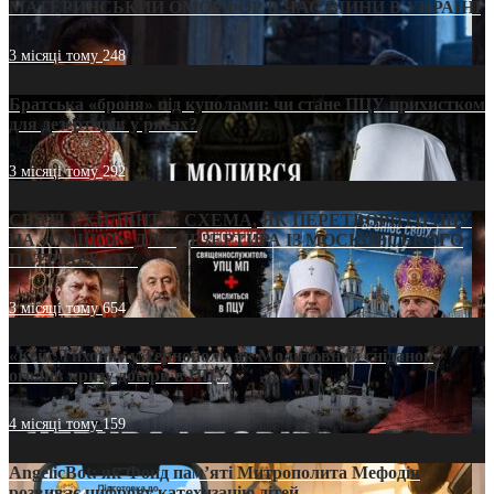
МАТЕРИНСЬКИЙ ОМОРФОР В ЧАС ВІЙНИ В УКРАЇНІ
3 місяці тому
248
Братська «броня» під куполами: чи стане ПЦУ прихистком
для дезертирів у рясах?
3 місяці тому
292
СВЯТІ УХИЛЯНТИ: СХЕМА, ЯК ПЕРЕТВОРИТИ ПЦУ
НА «ОФШОР» ДЛЯ ДЕЗЕРТИРА ІЗ МОСКОВСЬКОГО
ПАТРІАРХАТУ
3 місяці тому
654
«Кейс Тихона» у Тернополі: як Молитовний сніданок
оголив кризу довіри в ПЦУ
4 місяці тому
159
AngelicBot: як Фонд пам’яті Митрополита Мефодія
розвиває цифрову катехизацію дітей