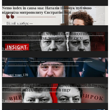
Nemo iudex in causa sua: Наталія Шевчук публічно
відповіла митрополиту Євстратію Зорі
3 місяці тому
213
EXCLUSIVE (DOCUMENTS)/BLOOD BROTHERS: THE
CRIMINAL FRANCHISE WITHIN THE OCU
3 місяці тому
127
Від віолончелі до Патріаршого жезла: Новий шлях
Грузинської Церкви з Католикосом Шіо III
3 місяці тому
139
ЕКСКЛЮЗИВ (ДОКУМЕНТИ)/БРАТИ ПО КРОВІ:
КРИМІНАЛЬНА ФРАНШИЗА В ПЦУ
3 місяці тому
542