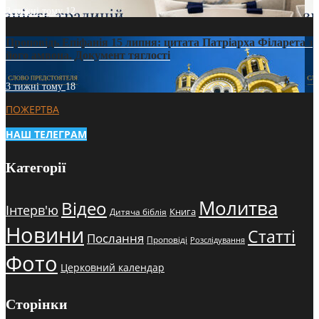
3 тижні тому
12
Проповідь Епіфанія 15 липня: цитата Патріарха Філарета з
його амвона. Документ тяглості
3 тижні тому
18
ПОЖЕРТВА
НАШ ТЕЛЕГРАМ
Категорії
Молитва
Відео
Інтерв'ю
Книга
Дитяча біблія
Новини
Статті
Послання
Проповіді
Розслідування
Фото
Церковний календар
Сторінки