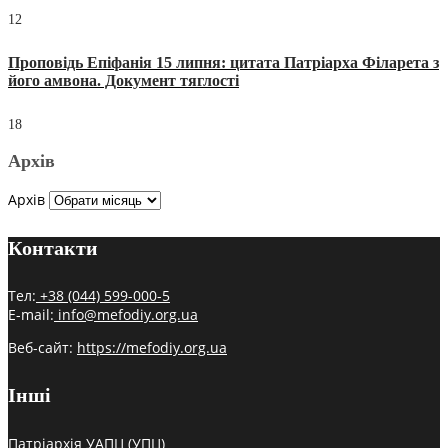
12
Проповідь Епіфанія 15 липня: цитата Патріарха Філарета з
його амвона. Документ тяглості
18
Архів
Архів
Контакти
Тел:
+38 (044) 599-000-5
E-mail:
info@mefodiy.org.ua
Веб-сайт:
https://mefodiy.org.ua
Інші
Патріархія УАПЦ (УПЦ)