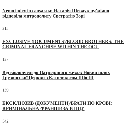
Nemo iudex in causa sua: Наталія Шевчук публічно
відповіла митрополиту Євстратію Зорі
213
EXCLUSIVE (DOCUMENTS)/BLOOD BROTHERS: THE
CRIMINAL FRANCHISE WITHIN THE OCU
127
Від віолончелі до Патріаршого жезла: Новий шлях
Грузинської Церкви з Католикосом Шіо III
139
ЕКСКЛЮЗИВ (ДОКУМЕНТИ)/БРАТИ ПО КРОВІ:
КРИМІНАЛЬНА ФРАНШИЗА В ПЦУ
542