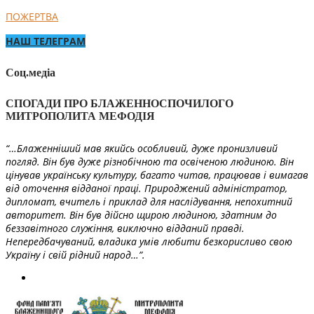
ПОЖЕРТВА
НАШ ТЕЛЕГРАМ
Соц.медіа
СПОГАДИ ПРО БЛАЖЕННОСПОЧИЛОГО
МИТРОПОЛИТА МЕФОДІЯ
“…Блаженніший мав якийсь особливий, дуже пронизливий
погляд. Він був дуже різнобічною та освіченою людиною. Він
цінував українську культуру, багато читав, працював і вимагав
від оточення відданої праці. Природжений адміністратор,
дипломат, вчитель і приклад для наслідування, непохитний
авторитет. Він був дійсно щирою людиною, здатним до
беззавітного служіння, виключно відданий правді.
Непередбачуваний, владика умів любити безкорисливо свою
Україну і свій рідний народ…”.