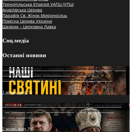
Тернопільська Єпархія УАПЦ (УПЦ)
Андріївська Церква
Парафія Св. Жінок-Мироносиць
Помісна Церква України
Щедрик – Церковна Лавка
Соц.медіа
Останні новини
Захистити святині — означає захистити пам’ять людства:
Фонд пам’яті Митрополита Мефодія підтримує
міжнародну петицію щодо участі Росії в ЮНЕСКО
1 місяць тому
59
ПРИСМАК «РУССЬКОГО МІРА» в ПЦУ: ексклюзивні
документи, вирок і російський слід у Тернопільсько-
Бучацькій єпархії
2 місяці тому
295