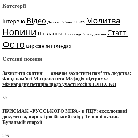
Категорії
Молитва
Відео
Інтерв'ю
Книга
Дитяча біблія
Новини
Статті
Послання
Проповіді
Розслідування
Фото
Церковний календар
Останні новини
Захистити святині — означає захистити пам’ять людства:
Фонд пам’яті Митрополита Мефодія підтримує
міжнародну петицію щодо участі Росії в ЮНЕСКО
59
ПРИСМАК «РУССЬКОГО МІРА» в ПЦУ: ексклюзивні
документи, вирок і російський слід у Тернопільсько-
Бучацькій єпархії
295