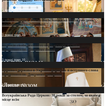
5 днів тому
9
Світові лідери в Києві: богословський погляд на день
міжнародної солідарності
3 тижні тому
16
35 років свободи совісті: періодизація зі слова
Предстоятеля. Документ епохи
3 тижні тому
10
Церква і держава в Україні: формула зі вступного слова
Предстоятеля. Документ доктрини
3 тижні тому
13
Всеукраїнська Рада Церков: 30 років за столом, за яким є
місце всім