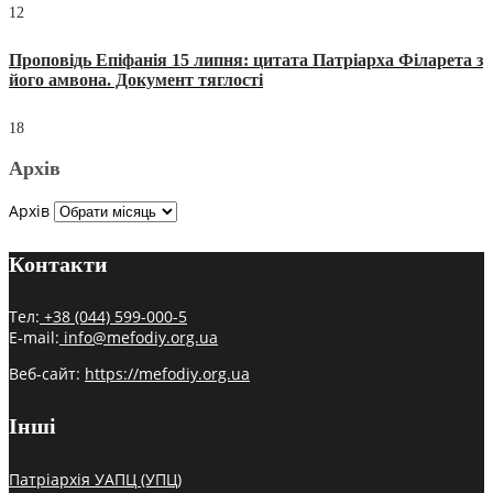
12
Проповідь Епіфанія 15 липня: цитата Патріарха Філарета з
його амвона. Документ тяглості
18
Архів
Архів
Контакти
Тел:
+38 (044) 599-000-5
E-mail:
info@mefodiy.org.ua
Веб-сайт:
https://mefodiy.org.ua
Інші
Патріархія УАПЦ (УПЦ)