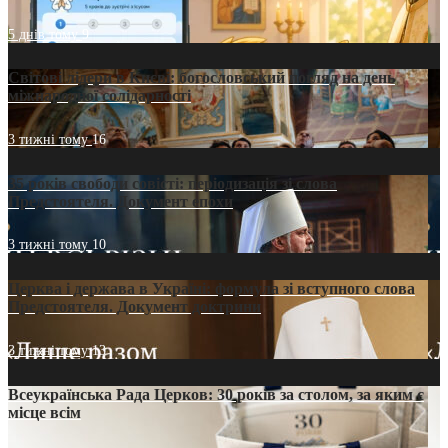
5 днів тому
9
Світові лідери в Києві: богословський погляд на день
міжнародної солідарності
3 тижні тому
16
35 років свободи совісті: періодизація зі слова
Предстоятеля. Документ епохи
3 тижні тому
10
Церква і держава в Україні: формула зі вступного слова
Предстоятеля. Документ доктрини
3 тижні тому
13
Всеукраїнська Рада Церков: 30 років за столом, за яким є
місце всім