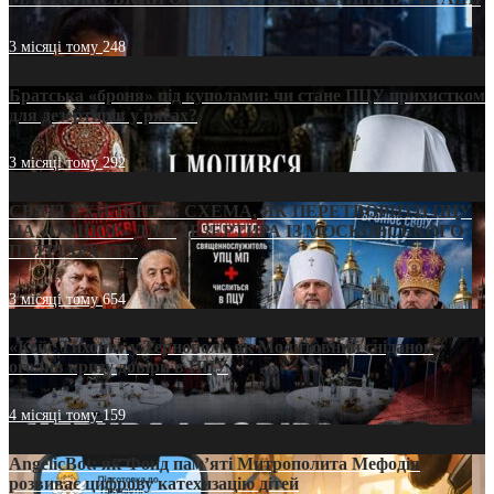
3 місяці тому
248
Братська «броня» під куполами: чи стане ПЦУ прихистком
для дезертирів у рясах?
3 місяці тому
292
СВЯТІ УХИЛЯНТИ: СХЕМА, ЯК ПЕРЕТВОРИТИ ПЦУ
НА «ОФШОР» ДЛЯ ДЕЗЕРТИРА ІЗ МОСКОВСЬКОГО
ПАТРІАРХАТУ
3 місяці тому
654
«Кейс Тихона» у Тернополі: як Молитовний сніданок
оголив кризу довіри в ПЦУ
4 місяці тому
159
AngelicBot: як Фонд пам’яті Митрополита Мефодія
розвиває цифрову катехизацію дітей