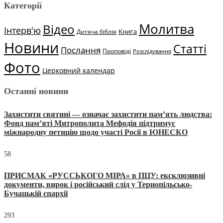
Категорії
Молитва
Відео
Інтерв'ю
Книга
Дитяча біблія
Новини
Статті
Послання
Проповіді
Розслідування
Фото
Церковний календар
Останні новини
Захистити святині — означає захистити пам’ять людства:
Фонд пам’яті Митрополита Мефодія підтримує
міжнародну петицію щодо участі Росії в ЮНЕСКО
58
ПРИСМАК «РУССЬКОГО МІРА» в ПЦУ: ексклюзивні
документи, вирок і російський слід у Тернопільсько-
Бучацькій єпархії
293