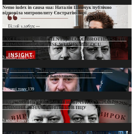
Nemo iudex in causa sua: Наталія Шевчук публічно
відповіла митрополиту Євстратію Зорі
3 місяці тому
213
EXCLUSIVE (DOCUMENTS)/BLOOD BROTHERS: THE
CRIMINAL FRANCHISE WITHIN THE OCU
3 місяці тому
127
Від віолончелі до Патріаршого жезла: Новий шлях
Грузинської Церкви з Католикосом Шіо III
3 місяці тому
139
ЕКСКЛЮЗИВ (ДОКУМЕНТИ)/БРАТИ ПО КРОВІ:
КРИМІНАЛЬНА ФРАНШИЗА В ПЦУ
3 місяці тому
539
МАТЕРИНСЬКИЙ ОМОРФОР В ЧАС ВІЙНИ В УКРАЇНІ