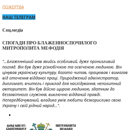
ПОЖЕРТВА
НАШ ТЕЛЕГРАМ
Соц.медіа
СПОГАДИ ПРО БЛАЖЕННОСПОЧИЛОГО
МИТРОПОЛИТА МЕФОДІЯ
“…Блаженніший мав якийсь особливий, дуже пронизливий
погляд. Він був дуже різнобічною та освіченою людиною. Він
цінував українську культуру, багато читав, працював і вимагав
від оточення відданої праці. Природжений адміністратор,
дипломат, вчитель і приклад для наслідування, непохитний
авторитет. Він був дійсно щирою людиною, здатним до
беззавітного служіння, виключно відданий правді.
Непередбачуваний, владика умів любити безкорисливо свою
Україну і свій рідний народ…”.