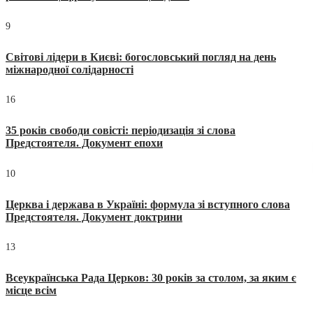
9
Світові лідери в Києві: богословський погляд на день
міжнародної солідарності
16
35 років свободи совісті: періодизація зі слова
Предстоятеля. Документ епохи
10
Церква і держава в Україні: формула зі вступного слова
Предстоятеля. Документ доктрини
13
Всеукраїнська Рада Церков: 30 років за столом, за яким є
місце всім