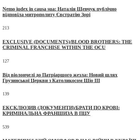
Nemo iudex in causa sua: Наталія Шевчук публічно
відповіла митрополиту Євстратію Зорі
213
EXCLUSIVE (DOCUMENTS)/BLOOD BROTHERS: THE
CRIMINAL FRANCHISE WITHIN THE OCU
127
Від віолончелі до Патріаршого жезла: Новий шлях
Грузинської Церкви з Католикосом Шіо III
139
ЕКСКЛЮЗИВ (ДОКУМЕНТИ)/БРАТИ ПО КРОВІ:
КРИМІНАЛЬНА ФРАНШИЗА В ПЦУ
539