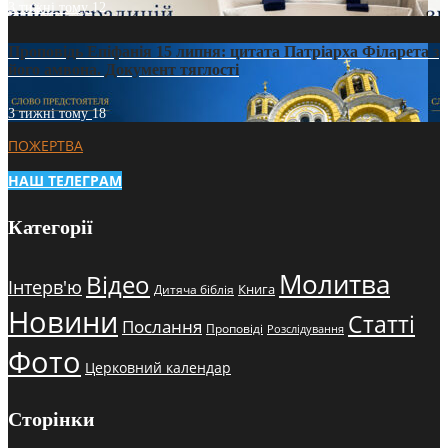
3 тижні тому
12
Проповідь Епіфанія 15 липня: цитата Патріарха Філарета з
його амвона. Документ тяглості
3 тижні тому
18
ПОЖЕРТВА
НАШ ТЕЛЕГРАМ
Категорії
Молитва
Відео
Інтерв'ю
Книга
Дитяча біблія
Новини
Статті
Послання
Проповіді
Розслідування
Фото
Церковний календар
Сторінки