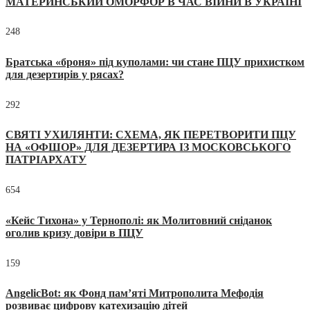
МАТЕРИНСЬКИЙ ОМОРФОР В ЧАС ВІЙНИ В УКРАЇНІ
248
Братська «броня» під куполами: чи стане ПЦУ прихистком
для дезертирів у рясах?
292
СВЯТІ УХИЛЯНТИ: СХЕМА, ЯК ПЕРЕТВОРИТИ ПЦУ
НА «ОФШОР» ДЛЯ ДЕЗЕРТИРА ІЗ МОСКОВСЬКОГО
ПАТРІАРХАТУ
654
«Кейс Тихона» у Тернополі: як Молитовний сніданок
оголив кризу довіри в ПЦУ
159
AngelicBot: як Фонд пам’яті Митрополита Мефодія
розвиває цифрову катехизацію дітей