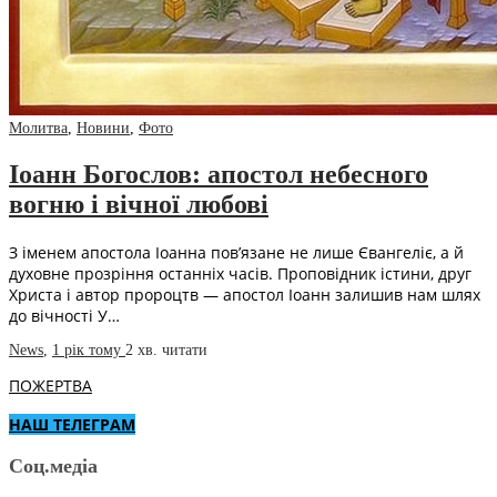
Молитва
,
Новини
,
Фото
Іоанн Богослов: апостол небесного
вогню і вічної любові
З іменем апостола Іоанна пов’язане не лише Євангеліє, а й
духовне прозріння останніх часів. Проповідник істини, друг
Христа і автор пророцтв — апостол Іоанн залишив нам шлях
до вічності У…
News
,
1 рік тому
2 хв.
читати
ПОЖЕРТВА
НАШ ТЕЛЕГРАМ
Соц.медіа