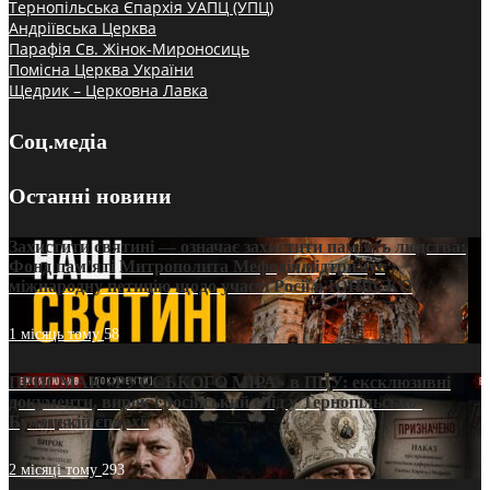
Тернопільська Єпархія УАПЦ (УПЦ)
Андріївська Церква
Парафія Св. Жінок-Мироносиць
Помісна Церква України
Щедрик – Церковна Лавка
Соц.медіа
Останні новини
Захистити святині — означає захистити пам’ять людства:
Фонд пам’яті Митрополита Мефодія підтримує
міжнародну петицію щодо участі Росії в ЮНЕСКО
1 місяць тому
58
ПРИСМАК «РУССЬКОГО МІРА» в ПЦУ: ексклюзивні
документи, вирок і російський слід у Тернопільсько-
Бучацькій єпархії
2 місяці тому
293