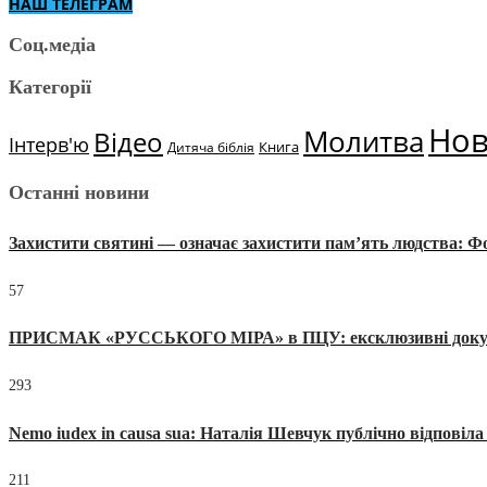
НАШ ТЕЛЕГРАМ
Соц.медіа
Категорії
Но
Молитва
Відео
Інтерв'ю
Книга
Дитяча біблія
Останні новини
Захистити святині — означає захистити пам’ять людства: 
57
ПРИСМАК «РУССЬКОГО МІРА» в ПЦУ: ексклюзивні документи
293
Nemo iudex in causa sua: Наталія Шевчук публічно відповіл
211