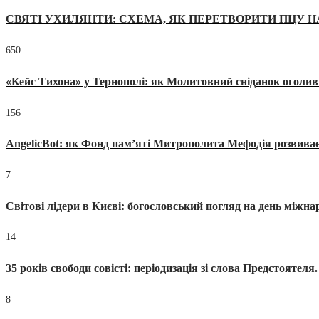
СВЯТІ УХИЛЯНТИ: СХЕМА, ЯК ПЕРЕТВОРИТИ ПЦУ Н
650
«Кейс Тихона» у Тернополі: як Молитовний сніданок оголив
156
AngelicBot: як Фонд пам’яті Митрополита Мефодія розвиває
7
Світові лідери в Києві: богословський погляд на день міжнар
14
35 років свободи совісті: періодизація зі слова Предстоятел
8