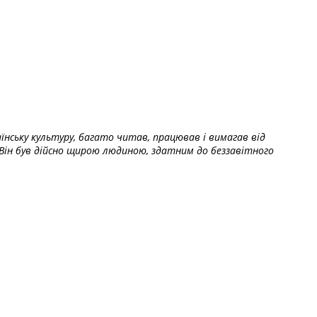
їнську культуру, багато читав, працював і вимагав від
Він був дійсно щирою людиною, здатним до беззавітного