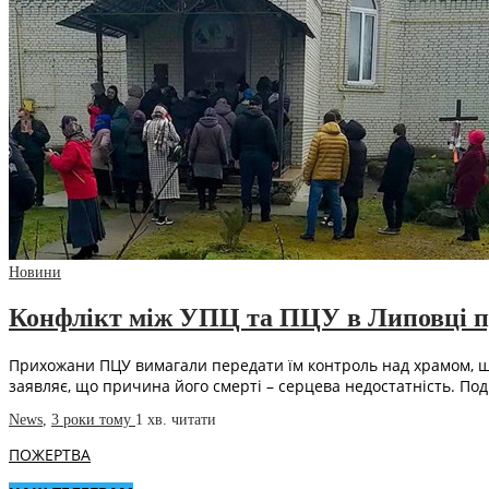
Новини
Конфлікт між УПЦ та ПЦУ в Липовці при
Прихожани ПЦУ вимагали передати їм контроль над храмом, щ
заявляє, що причина його смерті – серцева недостатність. Под
News
,
3 роки тому
1 хв.
читати
ПОЖЕРТВА