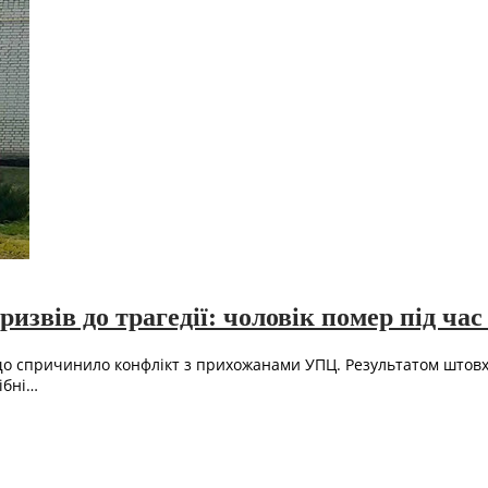
звів до трагедії: чоловік помер під ча
о спричинило конфлікт з прихожанами УПЦ. Результатом штовха
ібні…