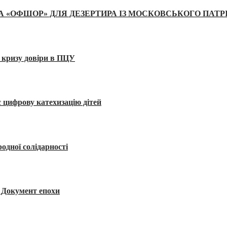
А «ОФШОР» ДЛЯ ДЕЗЕРТИРА ІЗ МОСКОВСЬКОГО ПАТР
 кризу довіри в ПЦУ
 цифрову катехизацію дітей
одної солідарності
я. Документ епохи