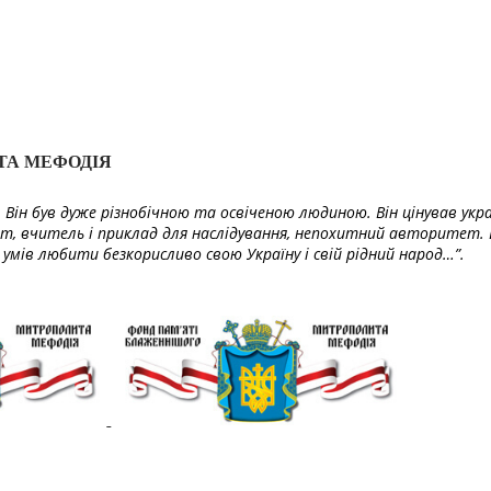
ТА МЕФОДІЯ
Він був дуже різнобічною та освіченою людиною. Він цінував укра
т, вчитель і приклад для наслідування, непохитний авторитет. 
умів любити безкорисливо свою Україну і свій рідний народ…”.