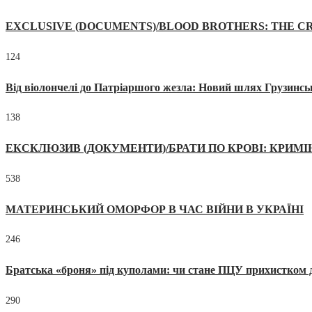
EXCLUSIVE (DOCUMENTS)/BLOOD BROTHERS: THE CR
124
Від віолончелі до Патріаршого жезла: Новий шлях Грузинсь
138
ЕКСКЛЮЗИВ (ДОКУМЕНТИ)/БРАТИ ПО КРОВІ: КРИМ
538
МАТЕРИНСЬКИЙ ОМОРФОР В ЧАС ВІЙНИ В УКРАЇНІ
246
Братська «броня» під куполами: чи стане ПЦУ прихистком д
290