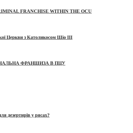
IMINAL FRANCHISE WITHIN THE OCU
кої Церкви з Католикосом Шіо III
ІНАЛЬНА ФРАНШИЗА В ПЦУ
ля дезертирів у рясах?