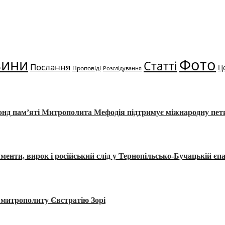
вини
Фото
Статті
Послання
Ц
Проповіді
Розслідування
Фонд пам’яті Митрополита Мефодія підтримує міжнародну пе
, вирок і російський слід у Тернопільсько-Бучацькій єпа
а митрополиту Євстратію Зорі