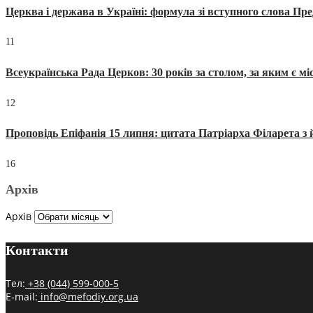
Церква і держава в Україні: формула зі вступного слова П
11
Всеукраїнська Рада Церков: 30 років за столом, за яким є мі
12
Проповідь Епіфанія 15 липня: цитата Патріарха Філарета з 
16
Архів
Архів
Контакти
Тел:
+38 (044) 599-000-5
E-mail:
info@mefodiy.org.ua