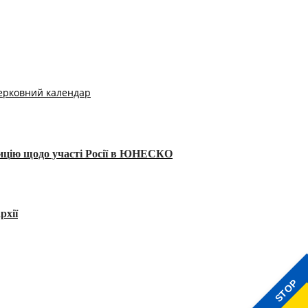
ерковний календар
тицію щодо участі Росії в ЮНЕСКО
рхії
STOP