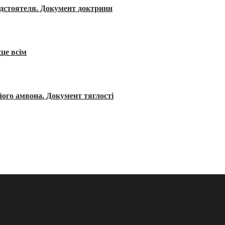
редстоятеля. Документ доктрини
сце всім
його амвона. Документ тяглості