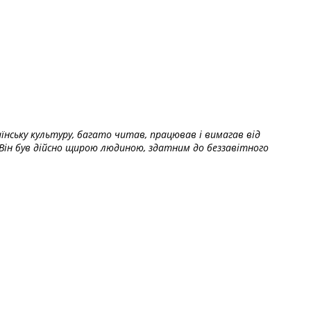
їнську культуру, багато читав, працював і вимагав від
Він був дійсно щирою людиною, здатним до беззавітного