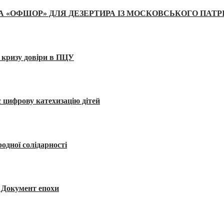
А «ОФШОР» ДЛЯ ДЕЗЕРТИРА ІЗ МОСКОВСЬКОГО ПАТР
 кризу довіри в ПЦУ
 цифрову катехизацію дітей
одної солідарності
я. Документ епохи