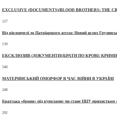
EXCLUSIVE (DOCUMENTS)/BLOOD BROTHERS: THE CR
127
Від віолончелі до Патріаршого жезла: Новий шлях Грузинсь
139
ЕКСКЛЮЗИВ (ДОКУМЕНТИ)/БРАТИ ПО КРОВІ: КРИМ
540
МАТЕРИНСЬКИЙ ОМОРФОР В ЧАС ВІЙНИ В УКРАЇНІ
248
Братська «броня» під куполами: чи стане ПЦУ прихистком д
292