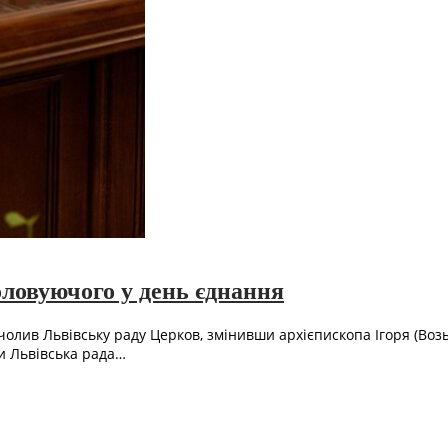
оловуючого у день єднання
лив Львівську раду Церков, змінивши архієпископа Ігоря (Возь
и Львівська рада…