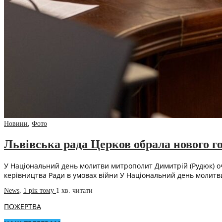
Новини
,
Фото
Львівська рада Церков обрала нового г
У Національний день молитви митрополит Димитрій (Рудюк) очо
керівництва Ради в умовах війни У Національний день молитв
News
,
1 рік тому
1 хв.
читати
ПОЖЕРТВА