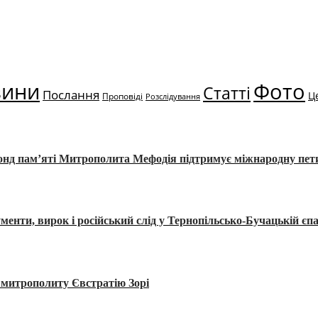
вини
Фото
Статті
Послання
Ц
Проповіді
Розслідування
Фонд пам’яті Митрополита Мефодія підтримує міжнародну пе
, вирок і російський слід у Тернопільсько-Бучацькій єпа
а митрополиту Євстратію Зорі