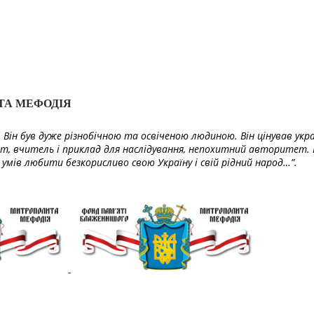
ТА МЕФОДІЯ
Він був дуже різнобічною та освіченою людиною. Він цінував укра
т, вчитель і приклад для наслідування, непохитний авторитет. 
умів любити безкорисливо свою Україну і свій рідний народ…”.