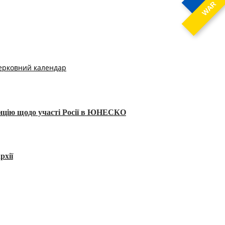
WAR
ерковний календар
тицію щодо участі Росії в ЮНЕСКО
рхії