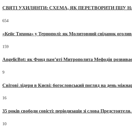
СВЯТІ УХИЛЯНТИ: СХЕМА, ЯК ПЕРЕТВОРИТИ ПЦУ Н
654
«Кейс Тихона» у Тернополі: як Молитовний сніданок оголив
159
AngelicBot: як Фонд пам’яті Митрополита Мефодія розвиває
9
Світові лідери в Києві: богословський погляд на день міжнар
16
35 років свободи совісті: періодизація зі слова Предстоятел
10