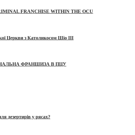
IMINAL FRANCHISE WITHIN THE OCU
кої Церкви з Католикосом Шіо III
ІНАЛЬНА ФРАНШИЗА В ПЦУ
ля дезертирів у рясах?