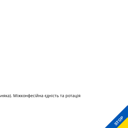
няка). Міжконфесійна єдність та ротація
STOP