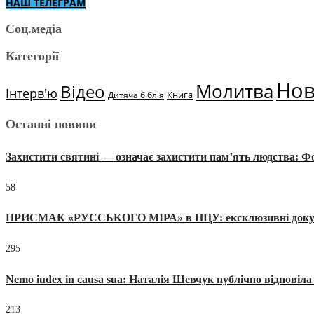
НАШ ТЕЛЕГРАМ
Соц.медіа
Категорії
Но
Молитва
Відео
Інтерв'ю
Книга
Дитяча біблія
Останні новини
Захистити святині — означає захистити пам’ять людства: 
58
ПРИСМАК «РУССЬКОГО МІРА» в ПЦУ: ексклюзивні документи
295
Nemo iudex in causa sua: Наталія Шевчук публічно відповіл
213