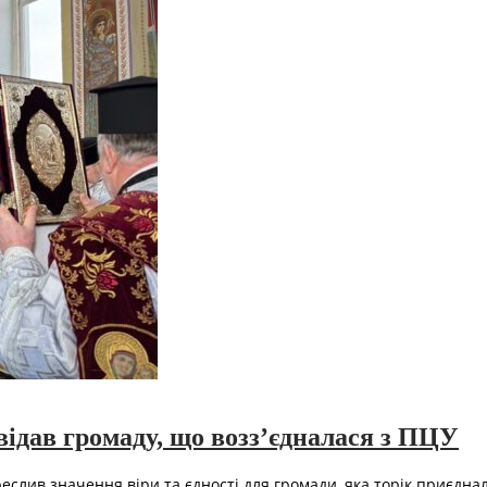
ідав громаду, що возз’єдналася з ПЦУ
креслив значення віри та єдності для громади, яка торік приєдн