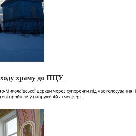
еходу храму до ПЦУ
то-Миколаївської церкви через суперечки під час голосування
игові пройшли у напруженій атмосфері…