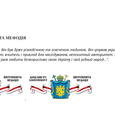
ТА МЕФОДІЯ
Він був дуже різнобічною та освіченою людиною. Він цінував укра
т, вчитель і приклад для наслідування, непохитний авторитет. 
умів любити безкорисливо свою Україну і свій рідний народ…”.