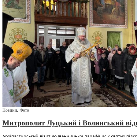
Новини
,
Фото
Митрополит Луцький і Волинський відв
Архіпастирський візит до Іванчицької парафії Всіх святих під