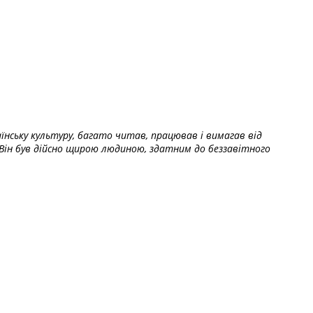
їнську культуру, багато читав, працював і вимагав від
Він був дійсно щирою людиною, здатним до беззавітного