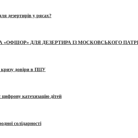
ля дезертирів у рясах?
А «ОФШОР» ДЛЯ ДЕЗЕРТИРА ІЗ МОСКОВСЬКОГО ПАТР
 кризу довіри в ПЦУ
 цифрову катехизацію дітей
одної солідарності