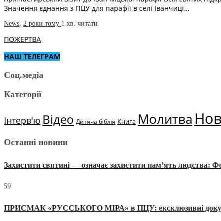
Значення єднання з ПЦУ для парафії в селі Іванчиці…
News
,
2 роки тому
1 хв.
читати
ПОЖЕРТВА
НАШ ТЕЛЕГРАМ
Соц.медіа
Категорії
Но
Молитва
Відео
Інтерв'ю
Книга
Дитяча біблія
Останні новини
Захистити святині — означає захистити пам’ять людства: 
59
ПРИСМАК «РУССЬКОГО МІРА» в ПЦУ: ексклюзивні документи