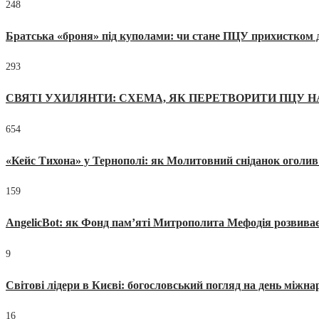
248
Братська «броня» під куполами: чи стане ПЦУ прихистком д
293
СВЯТІ УХИЛЯНТИ: СХЕМА, ЯК ПЕРЕТВОРИТИ ПЦУ Н
654
«Кейс Тихона» у Тернополі: як Молитовний сніданок оголив
159
AngelicBot: як Фонд пам’яті Митрополита Мефодія розвиває
9
Світові лідери в Києві: богословський погляд на день міжнар
16