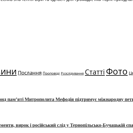
вини
Фото
Статті
Послання
Ц
Проповіді
Розслідування
Фонд пам’яті Митрополита Мефодія підтримує міжнародну пе
, вирок і російський слід у Тернопільсько-Бучацькій єпа