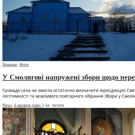
Новини
,
Фото
У Смолигові напружені збори щодо пер
Громада села не змогла остаточно визначити юрисдикцію Свя
легітимності та можливого повторного зібрання Збори у Смол
News
,
6 місяців тому
2 хв.
читати