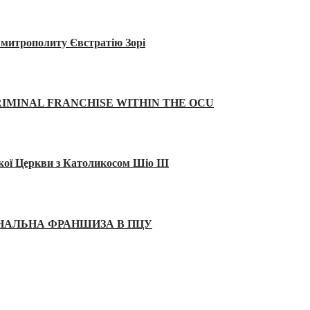
а митрополиту Євстратію Зорі
IMINAL FRANCHISE WITHIN THE OCU
кої Церкви з Католикосом Шіо III
ІНАЛЬНА ФРАНШИЗА В ПЦУ