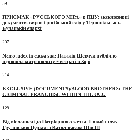
59
ПРИСМАК «РУССЬКОГО МІРА» в ПЦУ: ексклюзивні
документи, вирок і російський слід у Тернопільсько-
Бучацькій єпархії
297
Nemo iudex in causa sua: Наталія Шевчук публічно
відповіла митрополиту Євстратію Зорі
214
EXCLUSIVE (DOCUMENTS)/BLOOD BROTHERS: THE
CRIMINAL FRANCHISE WITHIN THE OCU
128
Від віолончелі до Патріаршого жезла: Новий шлях
Грузинської Церкви з Католикосом Шіо III