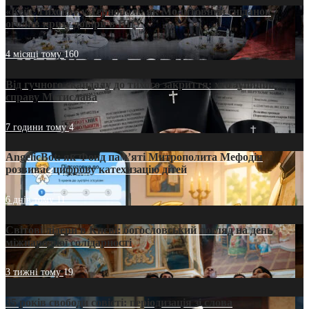
«Кейс Тихона» у Тернополі: як Молитовний сніданок
оголив кризу довіри в ПЦУ
4 місяці тому
160
Від гучного скандалу до тихого закриття: хто зупинив
справу Мстислава
7 години тому
4
AngelicBot: як Фонд пам’яті Митрополита Мефодія
розвиває цифрову катехизацію дітей
6 днів тому
11
Світові лідери в Києві: богословський погляд на день
міжнародної солідарності
3 тижні тому
19
35 років свободи совісті: періодизація зі слова