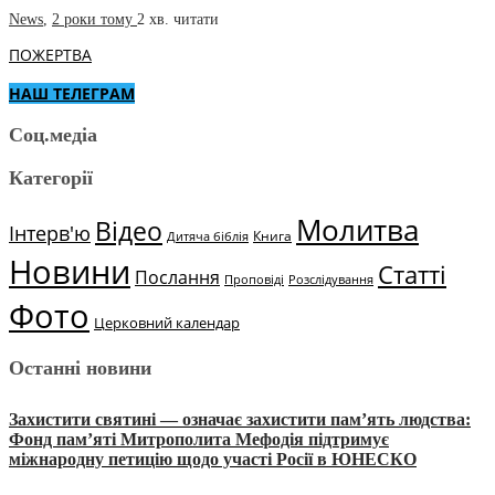
News
,
2 роки тому
2 хв.
читати
ПОЖЕРТВА
НАШ ТЕЛЕГРАМ
Соц.медіа
Категорії
Молитва
Відео
Інтерв'ю
Книга
Дитяча біблія
Новини
Статті
Послання
Проповіді
Розслідування
Фото
Церковний календар
Останні новини
Захистити святині — означає захистити пам’ять людства:
Фонд пам’яті Митрополита Мефодія підтримує
міжнародну петицію щодо участі Росії в ЮНЕСКО