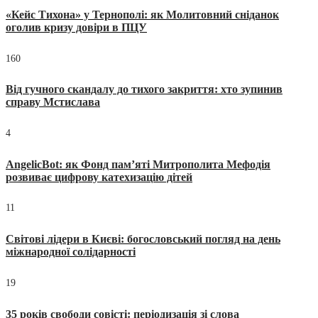
«Кейс Тихона» у Тернополі: як Молитовний сніданок
оголив кризу довіри в ПЦУ
160
Від гучного скандалу до тихого закриття: хто зупинив
справу Мстислава
4
AngelicBot: як Фонд пам’яті Митрополита Мефодія
розвиває цифрову катехизацію дітей
11
Світові лідери в Києві: богословський погляд на день
міжнародної солідарності
19
35 років свободи совісті: періодизація зі слова