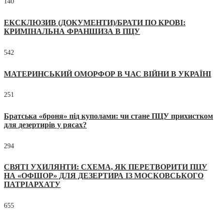
140
ЕКСКЛЮЗИВ (ДОКУМЕНТИ)/БРАТИ ПО КРОВІ:
КРИМІНАЛЬНА ФРАНШИЗА В ПЦУ
542
МАТЕРИНСЬКИЙ ОМОРФОР В ЧАС ВІЙНИ В УКРАЇНІ
251
Братська «броня» під куполами: чи стане ПЦУ прихистком
для дезертирів у рясах?
294
СВЯТІ УХИЛЯНТИ: СХЕМА, ЯК ПЕРЕТВОРИТИ ПЦУ
НА «ОФШОР» ДЛЯ ДЕЗЕРТИРА ІЗ МОСКОВСЬКОГО
ПАТРІАРХАТУ
655