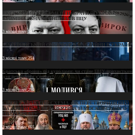
ЕКСКЛЮЗИВ (ДОКУМЕНТИ)/БРАТИ ПО КРОВІ:
КРИМІНАЛЬНА ФРАНШИЗА В ПЦУ
3 місяці тому
542
МАТЕРИНСЬКИЙ ОМОРФОР В ЧАС ВІЙНИ В УКРАЇНІ
3 місяці тому
251
Братська «броня» під куполами: чи стане ПЦУ прихистком
для дезертирів у рясах?
3 місяці тому
294
СВЯТІ УХИЛЯНТИ: СХЕМА, ЯК ПЕРЕТВОРИТИ ПЦУ
НА «ОФШОР» ДЛЯ ДЕЗЕРТИРА ІЗ МОСКОВСЬКОГО
ПАТРІАРХАТУ
3 місяці тому
655