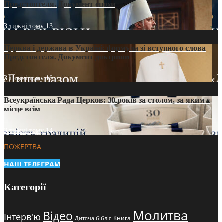
Предстоятеля. Документ епохи
3 тижні тому
13
Церква і держава в Україні: формула зі вступного слова
Предстоятеля. Документ доктрини
3 тижні тому
16
Всеукраїнська Рада Церков: 30 років за столом, за яким є
місце всім
3 тижні тому
14
ПОЖЕРТВА
НАШ ТЕЛЕГРАМ
Категорії
Молитва
Відео
Інтерв'ю
Книга
Дитяча біблія