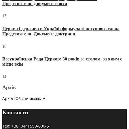
Предстоятеля. Документ епохи
13
Церква і держава в Україні: формула зі вступного слова
Предстоятеля. Документ доктрини
16
Всеукраїнська Рада Церков: 30 років за столом, за яким є
місце всім
14
Архів
Архів
Контакти
Тел:
+38 (044) 599-000-5