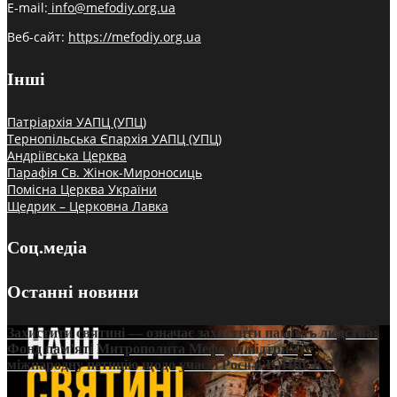
E-mail:
info@mefodiy.org.ua
Веб-сайт:
https://mefodiy.org.ua
Інші
Патріархія УАПЦ (УПЦ)
Тернопільська Єпархія УАПЦ (УПЦ)
Андріївська Церква
Парафія Св. Жінок-Мироносиць
Помісна Церква України
Щедрик – Церковна Лавка
Соц.медіа
Останні новини
Захистити святині — означає захистити пам’ять людства:
Фонд пам’яті Митрополита Мефодія підтримує
міжнародну петицію щодо участі Росії в ЮНЕСКО