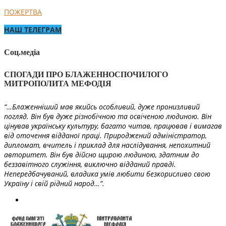
ПОЖЕРТВА
НАШ ТЕЛЕГРАМ
Соц.медіа
СПОГАДИ ПРО БЛАЖЕННОСПОЧИЛОГО
МИТРОПОЛИТА МЕФОДІЯ
“…Блаженніший мав якийсь особливий, дуже пронизливий
погляд. Він був дуже різнобічною та освіченою людиною. Він
цінував українську культуру, багато читав, працював і вимагав
від оточення відданої праці. Природжений адміністратор,
дипломат, вчитель і приклад для наслідування, непохитний
авторитет. Він був дійсно щирою людиною, здатним до
беззавітного служіння, виключно відданий правді.
Непередбачуваний, владика умів любити безкорисливо свою
Україну і свій рідний народ…”.