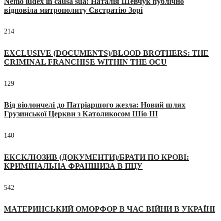
Nemo iudex in causa sua: Наталія Шевчук публічно
відповіла митрополиту Євстратію Зорі
214
EXCLUSIVE (DOCUMENTS)/BLOOD BROTHERS: THE
CRIMINAL FRANCHISE WITHIN THE OCU
129
Від віолончелі до Патріаршого жезла: Новий шлях
Грузинської Церкви з Католикосом Шіо III
140
ЕКСКЛЮЗИВ (ДОКУМЕНТИ)/БРАТИ ПО КРОВІ:
КРИМІНАЛЬНА ФРАНШИЗА В ПЦУ
542
МАТЕРИНСЬКИЙ ОМОРФОР В ЧАС ВІЙНИ В УКРАЇНІ