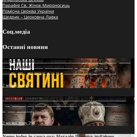
Парафія Св. Жінок-Мироносиць
Помісна Церква України
Щедрик – Церковна Лавка
Соц.медіа
Останні новини
Захистити святині — означає захистити пам’ять людства:
Фонд пам’яті Митрополита Мефодія підтримує
міжнародну петицію щодо участі Росії в ЮНЕСКО
2 місяці тому
61
ПРИСМАК «РУССЬКОГО МІРА» в ПЦУ: ексклюзивні
документи, вирок і російський слід у Тернопільсько-
Бучацькій єпархії
2 місяці тому
298
Nemo iudex in causa sua: Наталія Шевчук публічно