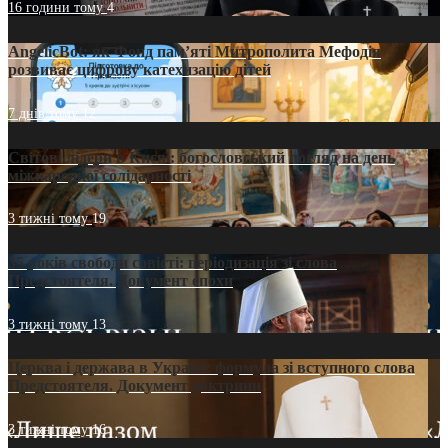
16 години тому
4
AngelicBot: як Фонд пам’яті Митрополита Мефодія
розвиває цифрову катехизацію дітей
7 днів тому
12
Світові лідери в Києві: богословський погляд на день
міжнародної солідарності
3 тижні тому
19
35 років свободи совісті: періодизація зі слова
Предстоятеля. Документ епохи
3 тижні тому
13
Церква і держава в Україні: формула зі вступного слова
Предстоятеля. Документ доктрини
3 тижні тому
16