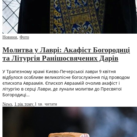
Новини
,
Фото
Молитва у Лаврі: Акафіст Богородиці
та Літургія Ранішосвячених Дарів
У Трапезному храмі Києво-Печерської лаври 9 квітня
відбулося особливе великопісне богослужіння під проводом
єпископа Авраамія. Єпископ Авраамій очолив акафіст і
літургію в серці Лаври, де лунали молитви до Пресвятої
Богородиці…
News
,
1 рік тому
1 хв.
читати