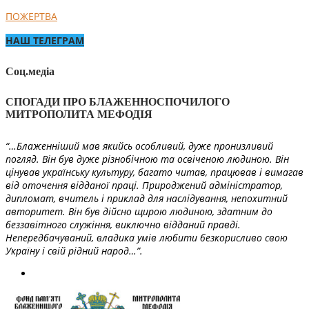
ПОЖЕРТВА
НАШ ТЕЛЕГРАМ
Соц.медіа
СПОГАДИ ПРО БЛАЖЕННОСПОЧИЛОГО
МИТРОПОЛИТА МЕФОДІЯ
“…Блаженніший мав якийсь особливий, дуже пронизливий
погляд. Він був дуже різнобічною та освіченою людиною. Він
цінував українську культуру, багато читав, працював і вимагав
від оточення відданої праці. Природжений адміністратор,
дипломат, вчитель і приклад для наслідування, непохитний
авторитет. Він був дійсно щирою людиною, здатним до
беззавітного служіння, виключно відданий правді.
Непередбачуваний, владика умів любити безкорисливо свою
Україну і свій рідний народ…”.