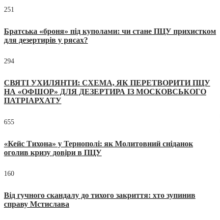
251
Братська «броня» під куполами: чи стане ПЦУ прихистком
для дезертирів у рясах?
294
СВЯТІ УХИЛЯНТИ: СХЕМА, ЯК ПЕРЕТВОРИТИ ПЦУ
НА «ОФШОР» ДЛЯ ДЕЗЕРТИРА ІЗ МОСКОВСЬКОГО
ПАТРІАРХАТУ
655
«Кейс Тихона» у Тернополі: як Молитовний сніданок
оголив кризу довіри в ПЦУ
160
Від гучного скандалу до тихого закриття: хто зупинив
справу Мстислава