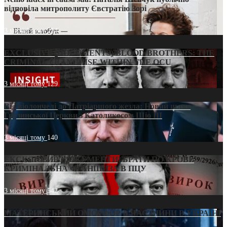
відповіла митрополиту Євстратію Зорі
3 місяці тому
214
EXCLUSIVE (DOCUMENTS)/BLOOD BROTHERS: THE
CRIMINAL FRANCHISE WITHIN THE OCU
3 місяці тому
129
Від віолончелі до Патріаршого жезла: Новий шлях
Грузинської Церкви з Католикосом Шіо III
3 місяці тому
140
ЕКСКЛЮЗИВ (ДОКУМЕНТИ)/БРАТИ ПО КРОВІ:
КРИМІНАЛЬНА ФРАНШИЗА В ПЦУ
3 місяці тому
542
МАТЕРИНСЬКИЙ ОМОРФОР В ЧАС ВІЙНИ В УКРАЇНІ