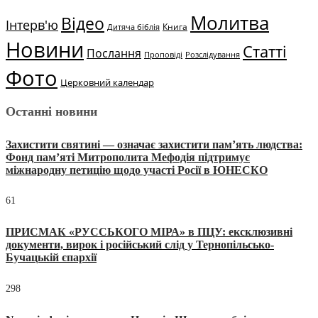
Молитва
Відео
Інтерв'ю
Книга
Дитяча біблія
Новини
Статті
Послання
Проповіді
Розслідування
Фото
Церковний календар
Останні новини
Захистити святині — означає захистити пам’ять людства:
Фонд пам’яті Митрополита Мефодія підтримує
міжнародну петицію щодо участі Росії в ЮНЕСКО
61
ПРИСМАК «РУССЬКОГО МІРА» в ПЦУ: ексклюзивні
документи, вирок і російський слід у Тернопільсько-
Бучацькій єпархії
298