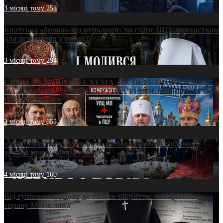
3 місяці тому
251
Братська «броня» під куполами: чи стане ПЦУ прихистком
для дезертирів у рясах?
3 місяці тому
294
СВЯТІ УХИЛЯНТИ: СХЕМА, ЯК ПЕРЕТВОРИТИ ПЦУ
НА «ОФШОР» ДЛЯ ДЕЗЕРТИРА ІЗ МОСКОВСЬКОГО
ПАТРІАРХАТУ
3 місяці тому
655
«Кейс Тихона» у Тернополі: як Молитовний сніданок
оголив кризу довіри в ПЦУ
4 місяці тому
160
Від гучного скандалу до тихого закриття: хто зупинив
справу Мстислава