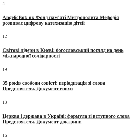
4
AngelicBot: як Фонд пам’яті Митрополита Мефодія
розвиває цифрову катехизацію дітей
12
Світові лідери в Києві: богословський погляд на день
міжнародної солідарності
19
35 років свободи совісті: періодизація зі слова
Предстоятеля. Документ епохи
13
Церква і держава в Україні: формула зі вступного слова
Предстоятеля. Документ доктрини
16