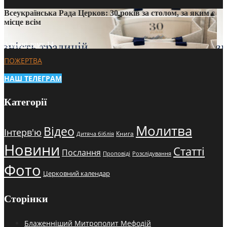
Всеукраїнська Рада Церков: 30 років за столом, за яким є
місце всім
3 тижні тому
14
ПОЖЕРТВА
НАШ ТЕЛЕГРАМ
Категорії
Молитва
Відео
Інтерв'ю
Книга
Дитяча біблія
Новини
Статті
Послання
Проповіді
Розслідування
Фото
Церковний календар
Сторінки
Блаженніший Митрополит Мефодій