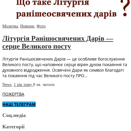
Молитва
,
Новини
,
Фото
Літургія Ранішосвячених Дарів —
серце Великого посту
Літургія Ранішосвячених Дарів — це особливе богослужіння
Великого посту, що наповнює серця вірян духом покаяння та
духовного відродження. Освячені Дари як символ благодаті
та покаяння під час Великого посту ПРО…
News
,
1 рік тому
8 хв.
читати
ПОЖЕРТВА
НАШ ТЕЛЕГРАМ
Соц.медіа
Категорії