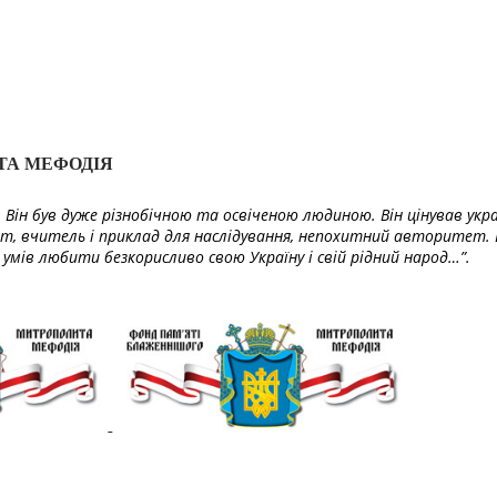
ТА МЕФОДІЯ
Він був дуже різнобічною та освіченою людиною. Він цінував укра
т, вчитель і приклад для наслідування, непохитний авторитет. 
умів любити безкорисливо свою Україну і свій рідний народ…”.