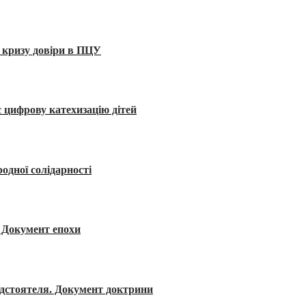
 кризу довіри в ПЦУ
 цифрову катехизацію дітей
одної солідарності
я. Документ епохи
редстоятеля. Документ доктрини