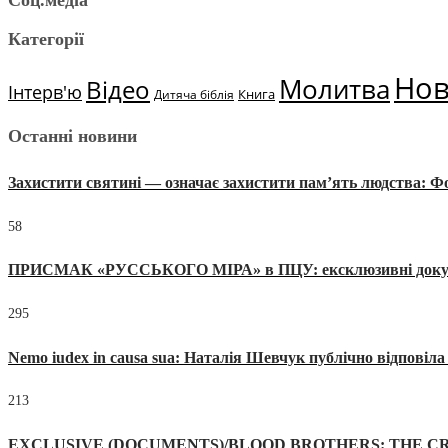
Соц.медіа
Категорії
Но
Молитва
Відео
Інтерв'ю
Книга
Дитяча біблія
Останні новини
Захистити святині — означає захистити пам’ять людства: 
58
ПРИСМАК «РУССЬКОГО МІРА» в ПЦУ: ексклюзивні документи
295
Nemo iudex in causa sua: Наталія Шевчук публічно відповіл
213
EXCLUSIVE (DOCUMENTS)/BLOOD BROTHERS: THE CR