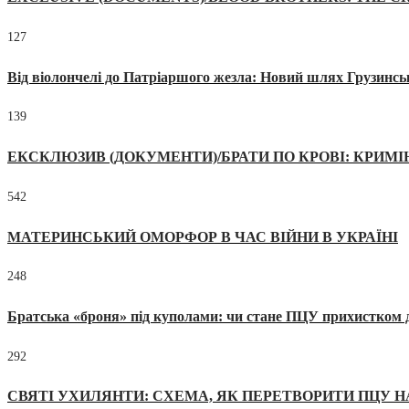
127
Від віолончелі до Патріаршого жезла: Новий шлях Грузинсь
139
ЕКСКЛЮЗИВ (ДОКУМЕНТИ)/БРАТИ ПО КРОВІ: КРИМ
542
МАТЕРИНСЬКИЙ ОМОРФОР В ЧАС ВІЙНИ В УКРАЇНІ
248
Братська «броня» під куполами: чи стане ПЦУ прихистком д
292
СВЯТІ УХИЛЯНТИ: СХЕМА, ЯК ПЕРЕТВОРИТИ ПЦУ Н