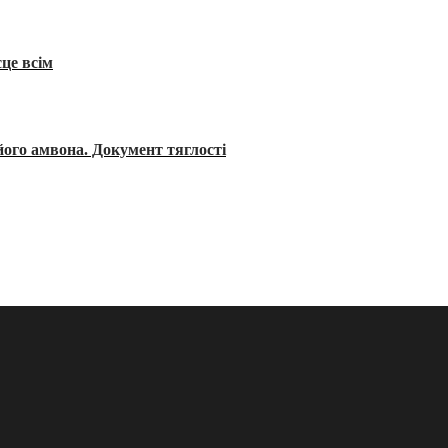
сце всім
його амвона. Документ тяглості