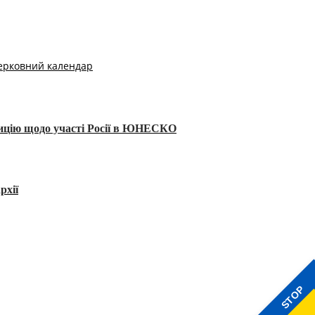
ерковний календар
тицію щодо участі Росії в ЮНЕСКО
рхії
STOP