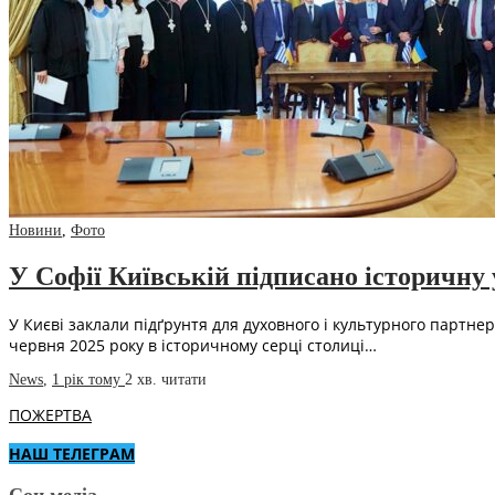
Новини
,
Фото
У Софії Київській підписано історичну 
У Києві заклали підґрунтя для духовного і культурного партне
червня 2025 року в історичному серці столиці…
News
,
1 рік тому
2 хв.
читати
ПОЖЕРТВА
НАШ ТЕЛЕГРАМ