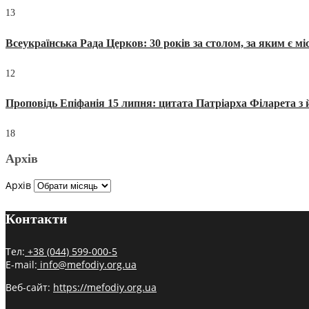
13
Всеукраїнська Рада Церков: 30 років за столом, за яким є мі
12
Проповідь Епіфанія 15 липня: цитата Патріарха Філарета з 
18
Архів
Архів
Контакти
Тел:
+38 (044) 599-000-5
E-mail:
info@mefodiy.org.ua
Веб-сайт:
https://mefodiy.org.ua