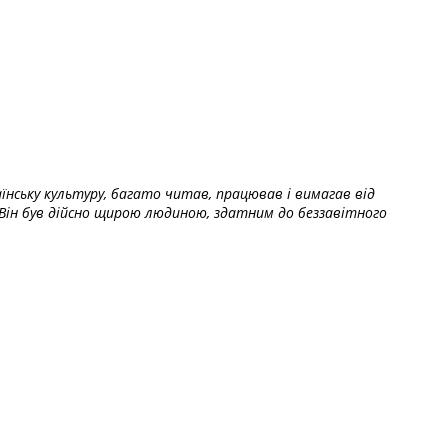
їнську культуру, багато читав, працював і вимагав від
Він був дійсно щирою людиною, здатним до беззавітного