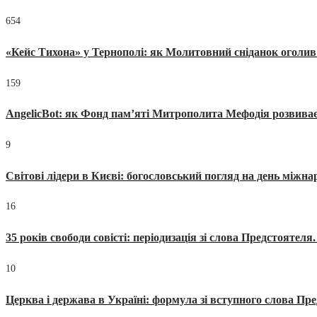
654
«Кейс Тихона» у Тернополі: як Молитовний сніданок оголив
159
AngelicBot: як Фонд пам’яті Митрополита Мефодія розвиває
9
Світові лідери в Києві: богословський погляд на день міжнар
16
35 років свободи совісті: періодизація зі слова Предстоятел
10
Церква і держава в Україні: формула зі вступного слова П