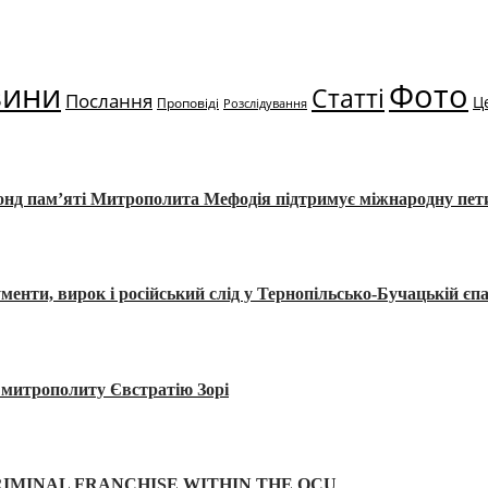
вини
Фото
Статті
Послання
Ц
Проповіді
Розслідування
Фонд пам’яті Митрополита Мефодія підтримує міжнародну пе
, вирок і російський слід у Тернопільсько-Бучацькій єпа
а митрополиту Євстратію Зорі
IMINAL FRANCHISE WITHIN THE OCU