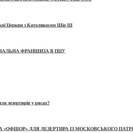
кої Церкви з Католикосом Шіо III
ІНАЛЬНА ФРАНШИЗА В ПЦУ
ля дезертирів у рясах?
А «ОФШОР» ДЛЯ ДЕЗЕРТИРА ІЗ МОСКОВСЬКОГО ПАТР