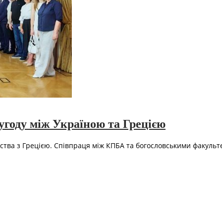
угоду між Україною та Грецією
рства з Грецією. Співпраця між КПБА та богословськими факульт