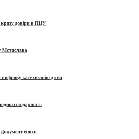
 кризу довіри в ПЦУ
ву Мстислава
 цифрову катехизацію дітей
одної солідарності
я. Документ епохи