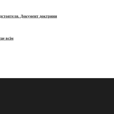
редстоятеля. Документ доктрини
сце всім