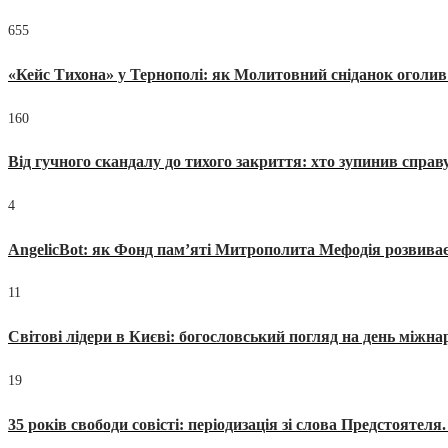
655
«Кейс Тихона» у Тернополі: як Молитовний сніданок оголив
160
Від гучного скандалу до тихого закриття: хто зупинив спра
4
AngelicBot: як Фонд пам’яті Митрополита Мефодія розвиває
11
Світові лідери в Києві: богословський погляд на день міжнар
19
35 років свободи совісті: періодизація зі слова Предстоятел