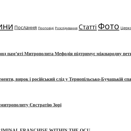
ини
Фото
Статті
Послання
Церк
Проповіді
Розслідування
Фонд пам’яті Митрополита Мефодія підтримує міжнародну пе
, вирок і російський слід у Тернопільсько-Бучацькій єпа
а митрополиту Євстратію Зорі
IMINAL FRANCHISE WITHIN THE OCU