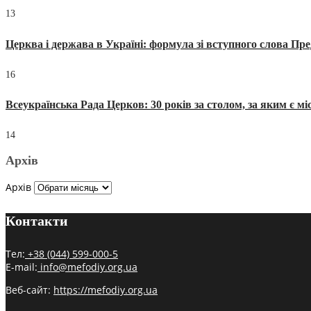
13
Церква і держава в Україні: формула зі вступного слова П
16
Всеукраїнська Рада Церков: 30 років за столом, за яким є мі
14
Архів
Архів
Контакти
Тел:
+38 (044) 599-000-5
E-mail:
info@mefodiy.org.ua
Веб-сайт:
https://mefodiy.org.ua