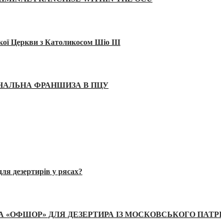
кої Церкви з Католикосом Шіо III
ІНАЛЬНА ФРАНШИЗА В ПЦУ
ля дезертирів у рясах?
А «ОФШОР» ДЛЯ ДЕЗЕРТИРА ІЗ МОСКОВСЬКОГО ПАТР