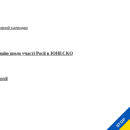
овний календар
тицію щодо участі Росії в ЮНЕСКО
рхії
STOP