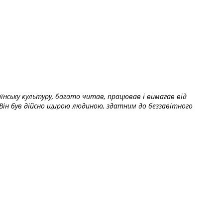
їнську культуру, багато читав, працював і вимагав від
Він був дійсно щирою людиною, здатним до беззавітного