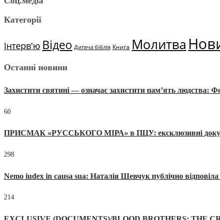
Соц.медіа
Категорії
Нов
Молитва
Відео
Інтерв'ю
Книга
Дитяча біблія
Останні новини
Захистити святині — означає захистити пам’ять людства: 
60
ПРИСМАК «РУССЬКОГО МІРА» в ПЦУ: ексклюзивні документи
298
Nemo iudex in causa sua: Наталія Шевчук публічно відповіл
214
EXCLUSIVE (DOCUMENTS)/BLOOD BROTHERS: THE CR