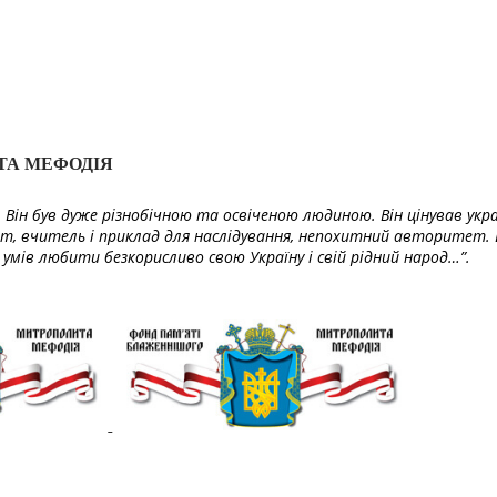
ТА МЕФОДІЯ
Він був дуже різнобічною та освіченою людиною. Він цінував укра
т, вчитель і приклад для наслідування, непохитний авторитет. 
умів любити безкорисливо свою Україну і свій рідний народ…”.