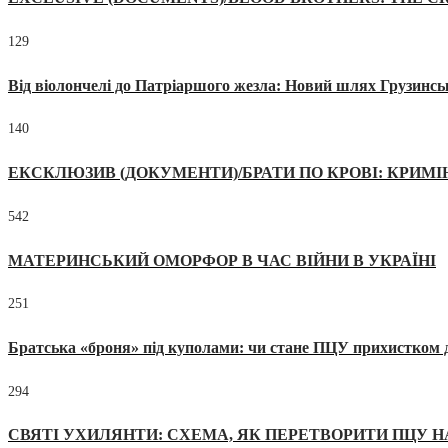
129
Від віолончелі до Патріаршого жезла: Новий шлях Грузинсь
140
ЕКСКЛЮЗИВ (ДОКУМЕНТИ)/БРАТИ ПО КРОВІ: КРИМ
542
МАТЕРИНСЬКИЙ ОМОРФОР В ЧАС ВІЙНИ В УКРАЇНІ
251
Братська «броня» під куполами: чи стане ПЦУ прихистком д
294
СВЯТІ УХИЛЯНТИ: СХЕМА, ЯК ПЕРЕТВОРИТИ ПЦУ Н