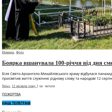
Новини
,
Фото
Боярка вшанувала 100-річчя від дня с
Біля Свято-Архангело-Михайлівського храму відбулася панахид
присвятив життя служінню рідному слову та народові 12 серпн
News
,
12 місяців тому
2 хв.
читати
ПОЖЕРТВА
НАШ ТЕЛЕГРАМ