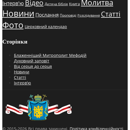
Молитва
Відео
Інтерв'ю
Книга
Дитяча біблія
Новини
Статті
Послання
Проповіді
Розслідування
Фото
Церковний календар
Сторінки
Блаженніший Митрополит Мефодій
Духовний заповіт
Від серця до серця
Новини
Статті
Інтерв’ю
© 2015-2026 Всі права захищені.
Політика конфіденційності