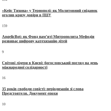
«Кейс Тихона» у Тернополі: як Молитовний сніданок
оголив кризу довіри в ПЦУ
159
AngelicBot: як Фонд пам’яті Митрополита Мефодія
розвиває цифрову катехизацію дітей
9
Світові лідери в Києві: богословський погляд на день
міжнародної солідарності
16
35 років свободи совісті: періодизація зі слова
Предстоятеля. Документ епохи
10