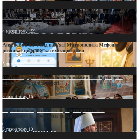
«Кейс Тихона» у Тернополі: як Молитовний сніданок
оголив кризу довіри в ПЦУ
4 місяці тому
159
AngelicBot: як Фонд пам’яті Митрополита Мефодія
розвиває цифрову катехизацію дітей
5 днів тому
9
Світові лідери в Києві: богословський погляд на день
міжнародної солідарності
3 тижні тому
16
35 років свободи совісті: періодизація зі слова
Предстоятеля. Документ епохи
3 тижні тому
10