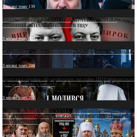
3 місяці тому
139
ЕКСКЛЮЗИВ (ДОКУМЕНТИ)/БРАТИ ПО КРОВІ:
КРИМІНАЛЬНА ФРАНШИЗА В ПЦУ
3 місяці тому
539
МАТЕРИНСЬКИЙ ОМОРФОР В ЧАС ВІЙНИ В УКРАЇНІ
3 місяці тому
248
Братська «броня» під куполами: чи стане ПЦУ прихистком
для дезертирів у рясах?
3 місяці тому
292
СВЯТІ УХИЛЯНТИ: СХЕМА, ЯК ПЕРЕТВОРИТИ ПЦУ
НА «ОФШОР» ДЛЯ ДЕЗЕРТИРА ІЗ МОСКОВСЬКОГО
ПАТРІАРХАТУ
3 місяці тому
654