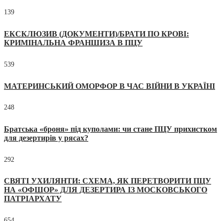
139
ЕКСКЛЮЗИВ (ДОКУМЕНТИ)/БРАТИ ПО КРОВІ:
КРИМІНАЛЬНА ФРАНШИЗА В ПЦУ
539
МАТЕРИНСЬКИЙ ОМОРФОР В ЧАС ВІЙНИ В УКРАЇНІ
248
Братська «броня» під куполами: чи стане ПЦУ прихистком
для дезертирів у рясах?
292
СВЯТІ УХИЛЯНТИ: СХЕМА, ЯК ПЕРЕТВОРИТИ ПЦУ
НА «ОФШОР» ДЛЯ ДЕЗЕРТИРА ІЗ МОСКОВСЬКОГО
ПАТРІАРХАТУ
654