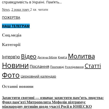
справедливість в Україні. Пам’ять…
News
,
2 роки тому
2 хв.
читати
ПОЖЕРТВА
НАШ ТЕЛЕГРАМ
Соц.медіа
Категорії
Молитва
Відео
Інтерв'ю
Книга
Дитяча біблія
Новини
Статті
Послання
Проповіді
Розслідування
Фото
Церковний календар
Останні новини
Захистити святині — означає захистити пам’ять людства:
Фонд пам’яті Митрополита Мефодія підтримує
міжнародну петицію щодо участі Росії в ЮНЕСКО