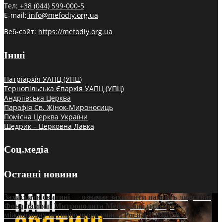
Тел:
+38 (044) 599-000-5
E-mail:
info@mefodiy.org.ua
Веб-сайт:
https://mefodiy.org.ua
Інші
Патріархія УАПЦ (УПЦ)
Тернопільська Єпархія УАПЦ (УПЦ)
Андріївська Церква
Парафія Св. Жінок-Мироносиць
Помісна Церква України
Щедрик – Церковна Лавка
Соц.медіа
Останні новини
Захистити святині — означає захистити пам’ять людства:
Фонд пам’яті Митрополита Мефодія підтримує
міжнародну петицію щодо участі Росії в ЮНЕСКО