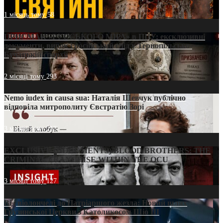
1 місяць тому
58
ПРИСМАК «РУССЬКОГО МІРА» в ПЦУ: ексклюзивні
документи, вирок і російський слід у Тернопільсько-
Бучацькій єпархії
2 місяці тому
293
Nemo iudex in causa sua: Наталія Шевчук публічно
відповіла митрополиту Євстратію Зорі
3 місяці тому
213
EXCLUSIVE (DOCUMENTS)/BLOOD BROTHERS: THE
CRIMINAL FRANCHISE WITHIN THE OCU
3 місяці тому
127
Від віолончелі до Патріаршого жезла: Новий шлях
Грузинської Церкви з Католикосом Шіо III