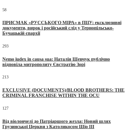
58
ПРИСМАК «РУССЬКОГО МІРА» в ПЦУ: ексклюзивні
документи, вирок і російський слід у Тернопільсько-
Бучацькій єпархії
293
Nemo iudex in causa sua: Наталія Шевчук публічно
відповіла митрополиту Євстратію Зорі
213
EXCLUSIVE (DOCUMENTS)/BLOOD BROTHERS: THE
CRIMINAL FRANCHISE WITHIN THE OCU
127
Від віолончелі до Патріаршого жезла: Новий шлях
Грузинської Церкви з Католикосом Шіо III