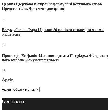
Церква і держава в Україні: формула зі вступного слова
Предстоятеля. Документ доктрини
13
Всеукраїнська Рада Церков: 30 років за столом, за яким є
місце всім
12
Проповідь Епіфанія 15 липня: цитата Патріарха Філарета з
його амвона. Документ тяглості
18
Архів
Архів
Контакти