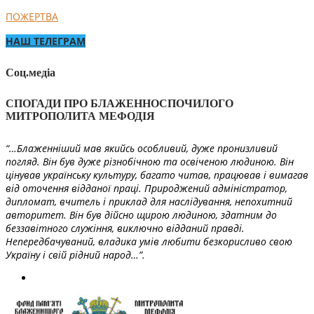
ПОЖЕРТВА
НАШ ТЕЛЕГРАМ
Соц.медіа
СПОГАДИ ПРО БЛАЖЕННОСПОЧИЛОГО
МИТРОПОЛИТА МЕФОДІЯ
“…Блаженніший мав якийсь особливий, дуже пронизливий
погляд. Він був дуже різнобічною та освіченою людиною. Він
цінував українську культуру, багато читав, працював і вимагав
від оточення відданої праці. Природжений адміністратор,
дипломат, вчитель і приклад для наслідування, непохитний
авторитет. Він був дійсно щирою людиною, здатним до
беззавітного служіння, виключно відданий правді.
Непередбачуваний, владика умів любити безкорисливо свою
Україну і свій рідний народ…”.