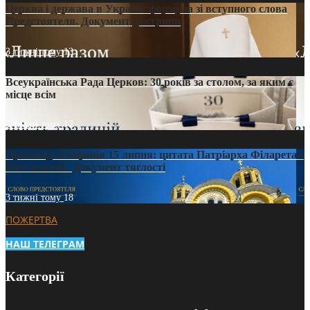
Церква і держава в Україні: формула зі вступного слова
Предстоятеля. Документ доктрини
3 тижні тому
13
Всеукраїнська Рада Церков: 30 років за столом, за яким є
місце всім
3 тижні тому
12
Проповідь Епіфанія 15 липня: цитата Патріарха Філарета з
його амвона. Документ тяглості
3 тижні тому
18
ПОЖЕРТВА
НАШ ТЕЛЕГРАМ
Категорії