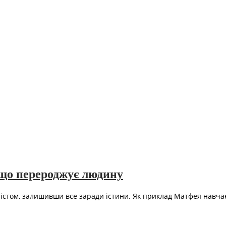
що перероджує людину
істом, залишивши все заради істини. Як приклад Матфея навчає н