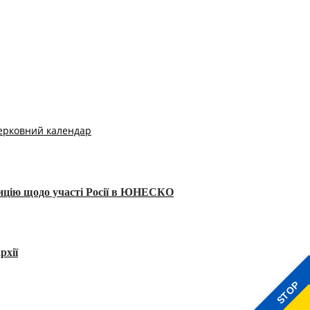
ерковний календар
тицію щодо участі Росії в ЮНЕСКО
рхії
STOP