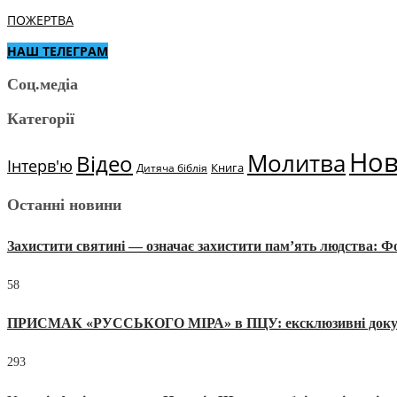
ПОЖЕРТВА
НАШ ТЕЛЕГРАМ
Соц.медіа
Категорії
Но
Молитва
Відео
Інтерв'ю
Книга
Дитяча біблія
Останні новини
Захистити святині — означає захистити пам’ять людства: 
58
ПРИСМАК «РУССЬКОГО МІРА» в ПЦУ: ексклюзивні документи
293