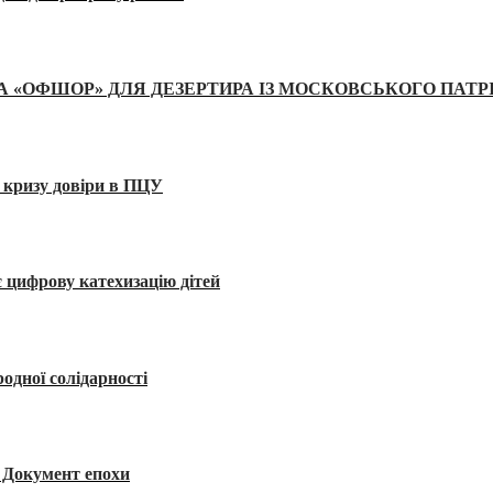
А «ОФШОР» ДЛЯ ДЕЗЕРТИРА ІЗ МОСКОВСЬКОГО ПАТР
 кризу довіри в ПЦУ
 цифрову катехизацію дітей
одної солідарності
я. Документ епохи