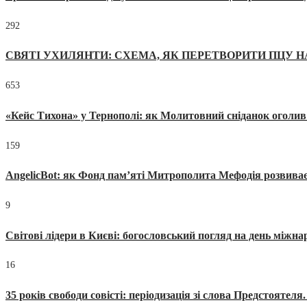
292
СВЯТІ УХИЛЯНТИ: СХЕМА, ЯК ПЕРЕТВОРИТИ ПЦУ Н
653
«Кейс Тихона» у Тернополі: як Молитовний сніданок оголив
159
AngelicBot: як Фонд пам’яті Митрополита Мефодія розвиває
9
Світові лідери в Києві: богословський погляд на день міжнар
16
35 років свободи совісті: періодизація зі слова Предстоятел