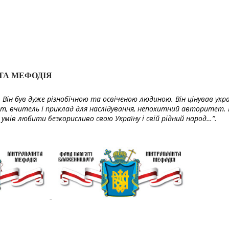
ТА МЕФОДІЯ
Він був дуже різнобічною та освіченою людиною. Він цінував укра
т, вчитель і приклад для наслідування, непохитний авторитет. 
умів любити безкорисливо свою Україну і свій рідний народ…”.