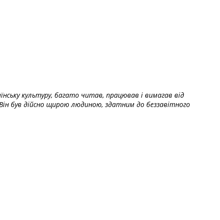
їнську культуру, багато читав, працював і вимагав від
Він був дійсно щирою людиною, здатним до беззавітного