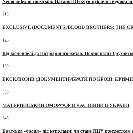
Nemo iudex in causa sua: Наталія Шевчук публічно відповіл
213
EXCLUSIVE (DOCUMENTS)/BLOOD BROTHERS: THE CR
126
Від віолончелі до Патріаршого жезла: Новий шлях Грузинсь
139
ЕКСКЛЮЗИВ (ДОКУМЕНТИ)/БРАТИ ПО КРОВІ: КРИМ
539
МАТЕРИНСЬКИЙ ОМОРФОР В ЧАС ВІЙНИ В УКРАЇНІ
248
Братська «броня» під куполами: чи стане ПЦУ прихистком д