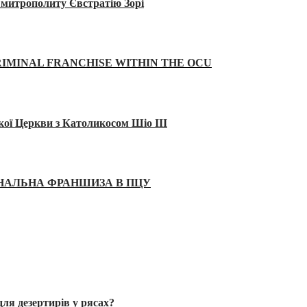
а митрополиту Євстратію Зорі
IMINAL FRANCHISE WITHIN THE OCU
кої Церкви з Католикосом Шіо III
ІНАЛЬНА ФРАНШИЗА В ПЦУ
ля дезертирів у рясах?