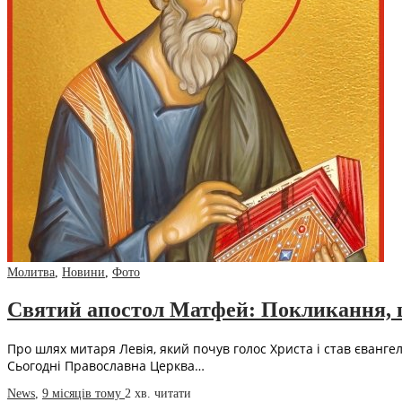
Молитва
,
Новини
,
Фото
Святий апостол Матфей: Покликання, 
Про шлях митаря Левія, який почув голос Христа і став євангел
Сьогодні Православна Церква…
News
,
9 місяців тому
2 хв.
читати