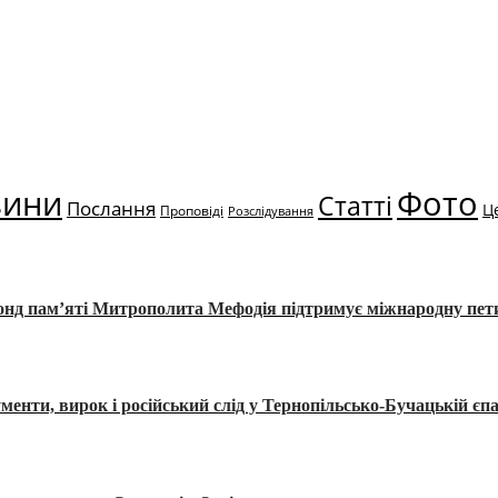
вини
Фото
Статті
Послання
Ц
Проповіді
Розслідування
Фонд пам’яті Митрополита Мефодія підтримує міжнародну пе
, вирок і російський слід у Тернопільсько-Бучацькій єпа