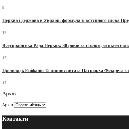
9
Церква і держава в Україні: формула зі вступного слова П
12
Всеукраїнська Рада Церков: 30 років за столом, за яким є мі
12
Проповідь Епіфанія 15 липня: цитата Патріарха Філарета з 
17
Архів
Архів
Контакти