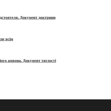
редстоятеля. Документ доктрини
сце всім
його амвона. Документ тяглості