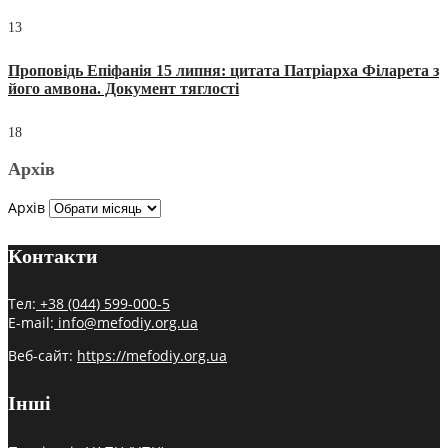
13
Проповідь Епіфанія 15 липня: цитата Патріарха Філарета з
його амвона. Документ тяглості
18
Архів
Архів
Контакти
Тел:
+38 (044) 599-000-5
E-mail:
info@mefodiy.org.ua
Веб-сайт:
https://mefodiy.org.ua
Інші