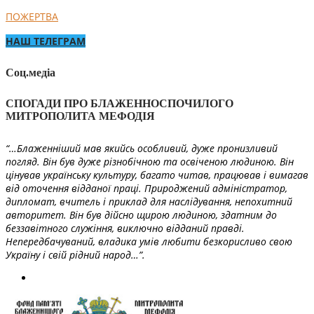
ПОЖЕРТВА
НАШ ТЕЛЕГРАМ
Соц.медіа
СПОГАДИ ПРО БЛАЖЕННОСПОЧИЛОГО
МИТРОПОЛИТА МЕФОДІЯ
“…Блаженніший мав якийсь особливий, дуже пронизливий
погляд. Він був дуже різнобічною та освіченою людиною. Він
цінував українську культуру, багато читав, працював і вимагав
від оточення відданої праці. Природжений адміністратор,
дипломат, вчитель і приклад для наслідування, непохитний
авторитет. Він був дійсно щирою людиною, здатним до
беззавітного служіння, виключно відданий правді.
Непередбачуваний, владика умів любити безкорисливо свою
Україну і свій рідний народ…”.