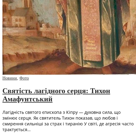
Новини
,
Фото
Святість лагідного серця: Тихон
Амафунтський
Лагідність святого єпископа з Кіпру — духовна сила, що
змінює серця. Як святитель Тихон показав, що любов і
смирення сильніші за страх і тиранію У світі, де агресія часто
трактується…