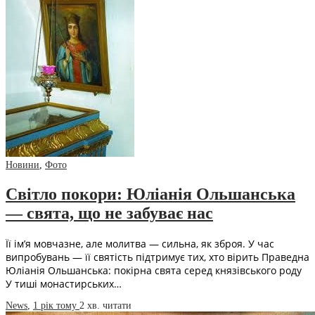
Новини
,
Фото
Світло покори: Юліанія Ольшанська
— свята, що не забуває нас
Її ім’я мовчазне, але молитва — сильна, як зброя. У час
випробувань — її святість підтримує тих, хто вірить Праведна
Юліанія Ольшанська: покірна свята серед князівського роду
У тиші монастирських…
News
,
1 рік тому
2 хв.
читати