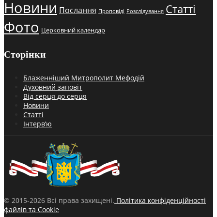
Новини
Статті
Послання
Проповіді
Розслідування
Фото
Церковний календар
Сторінки
Блаженніший Митрополит Мефодій
Духовний заповіт
Від серця до серця
Новини
Статті
Інтерв’ю
© 2015-2026 Всі права захищені.
Політика конфіденційності
файлів та Cookie