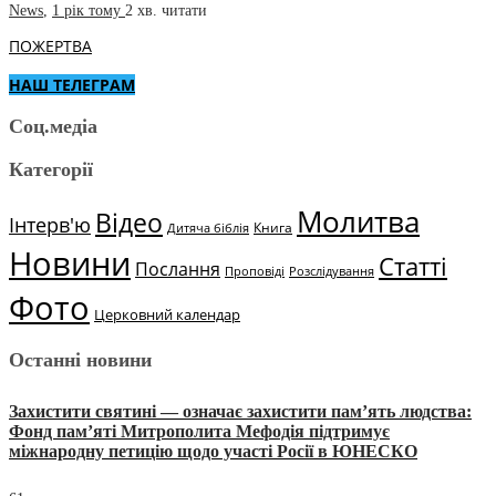
News
,
1 рік тому
2 хв.
читати
ПОЖЕРТВА
НАШ ТЕЛЕГРАМ
Соц.медіа
Категорії
Молитва
Відео
Інтерв'ю
Книга
Дитяча біблія
Новини
Статті
Послання
Проповіді
Розслідування
Фото
Церковний календар
Останні новини
Захистити святині — означає захистити пам’ять людства:
Фонд пам’яті Митрополита Мефодія підтримує
міжнародну петицію щодо участі Росії в ЮНЕСКО