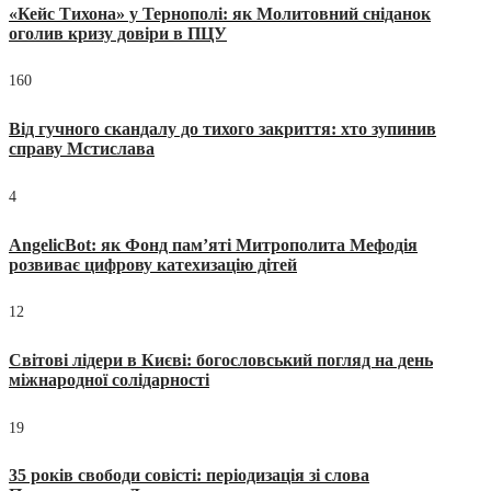
«Кейс Тихона» у Тернополі: як Молитовний сніданок
оголив кризу довіри в ПЦУ
160
Від гучного скандалу до тихого закриття: хто зупинив
справу Мстислава
4
AngelicBot: як Фонд пам’яті Митрополита Мефодія
розвиває цифрову катехизацію дітей
12
Світові лідери в Києві: богословський погляд на день
міжнародної солідарності
19
35 років свободи совісті: періодизація зі слова