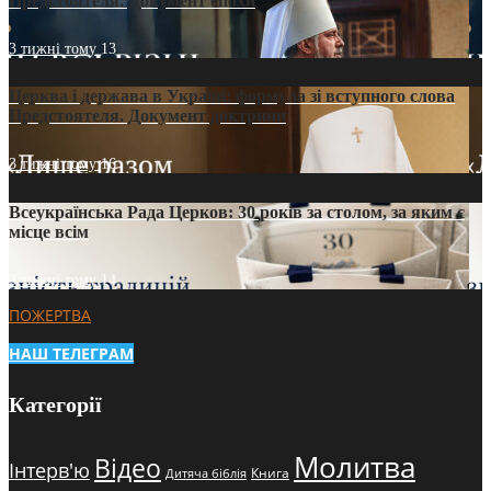
Предстоятеля. Документ епохи
3 тижні тому
13
Церква і держава в Україні: формула зі вступного слова
Предстоятеля. Документ доктрини
3 тижні тому
16
Всеукраїнська Рада Церков: 30 років за столом, за яким є
місце всім
3 тижні тому
14
ПОЖЕРТВА
НАШ ТЕЛЕГРАМ
Категорії
Молитва
Відео
Інтерв'ю
Книга
Дитяча біблія