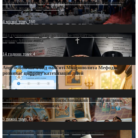
«Кейс Тихона» у Тернополі: як Молитовний сніданок
оголив кризу довіри в ПЦУ
4 місяці тому
160
Від гучного скандалу до тихого закриття: хто зупинив
справу Мстислава
14 години тому
4
AngelicBot: як Фонд пам’яті Митрополита Мефодія
розвиває цифрову катехизацію дітей
7 днів тому
12
Світові лідери в Києві: богословський погляд на день
міжнародної солідарності
3 тижні тому
19
35 років свободи совісті: періодизація зі слова