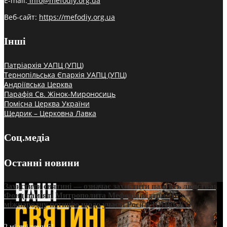
E-mail:
info@mefodiy.org.ua
Веб-сайт:
https://mefodiy.org.ua
Інші
Патріархія УАПЦ (УПЦ)
Тернопільська Єпархія УАПЦ (УПЦ)
Андріївська Церква
Парафія Св. Жінок-Мироносиць
Помісна Церква України
Щедрик – Церковна Лавка
Соц.медіа
Останні новини
Захистити святині — означає захистити пам’ять людства:
Фонд пам’яті Митрополита Мефодія підтримує
міжнародну петицію щодо участі Росії в ЮНЕСКО
2 місяці тому
61