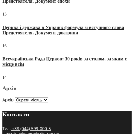
Предстоятеля. Документ епохи
13
Церква і держава в Україні: формула зі вступного слова
Предстоятеля. Документ доктрини
16
Всеукраїнська Рада Церков: 30 років за столом, за яким є
місце всім
14
Архів
Архів
Контакти
Тел:
+38 (044) 599-000-5