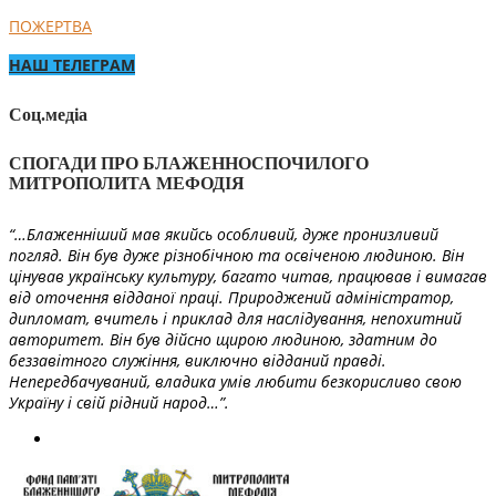
ПОЖЕРТВА
НАШ ТЕЛЕГРАМ
Соц.медіа
СПОГАДИ ПРО БЛАЖЕННОСПОЧИЛОГО
МИТРОПОЛИТА МЕФОДІЯ
“…Блаженніший мав якийсь особливий, дуже пронизливий
погляд. Він був дуже різнобічною та освіченою людиною. Він
цінував українську культуру, багато читав, працював і вимагав
від оточення відданої праці. Природжений адміністратор,
дипломат, вчитель і приклад для наслідування, непохитний
авторитет. Він був дійсно щирою людиною, здатним до
беззавітного служіння, виключно відданий правді.
Непередбачуваний, владика умів любити безкорисливо свою
Україну і свій рідний народ…”.