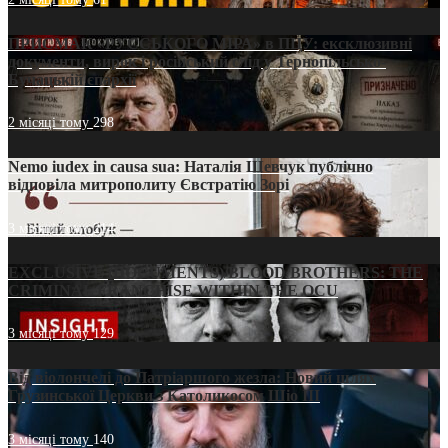
ПРИСМАК «РУССЬКОГО МІРА» в ПЦУ: ексклюзивні
документи, вирок і російський слід у Тернопільсько-
Бучацькій єпархії
2 місяці тому
298
Nemo iudex in causa sua: Наталія Шевчук публічно
відповіла митрополиту Євстратію Зорі
3 місяці тому
214
EXCLUSIVE (DOCUMENTS)/BLOOD BROTHERS: THE
CRIMINAL FRANCHISE WITHIN THE OCU
3 місяці тому
129
Від віолончелі до Патріаршого жезла: Новий шлях
Грузинської Церкви з Католикосом Шіо III
3 місяці тому
140