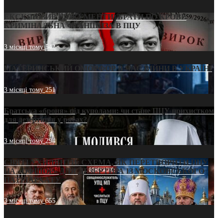
ЕКСКЛЮЗИВ (ДОКУМЕНТИ)/БРАТИ ПО КРОВІ:
КРИМІНАЛЬНА ФРАНШИЗА В ПЦУ
3 місяці тому
542
МАТЕРИНСЬКИЙ ОМОРФОР В ЧАС ВІЙНИ В УКРАЇНІ
3 місяці тому
251
Братська «броня» під куполами: чи стане ПЦУ прихистком
для дезертирів у рясах?
3 місяці тому
294
СВЯТІ УХИЛЯНТИ: СХЕМА, ЯК ПЕРЕТВОРИТИ ПЦУ
НА «ОФШОР» ДЛЯ ДЕЗЕРТИРА ІЗ МОСКОВСЬКОГО
ПАТРІАРХАТУ
3 місяці тому
655