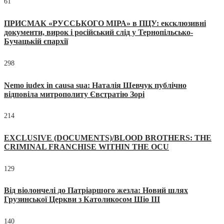
61
ПРИСМАК «РУССЬКОГО МІРА» в ПЦУ: ексклюзивні
документи, вирок і російський слід у Тернопільсько-
Бучацькій єпархії
298
Nemo iudex in causa sua: Наталія Шевчук публічно
відповіла митрополиту Євстратію Зорі
214
EXCLUSIVE (DOCUMENTS)/BLOOD BROTHERS: THE
CRIMINAL FRANCHISE WITHIN THE OCU
129
Від віолончелі до Патріаршого жезла: Новий шлях
Грузинської Церкви з Католикосом Шіо III
140