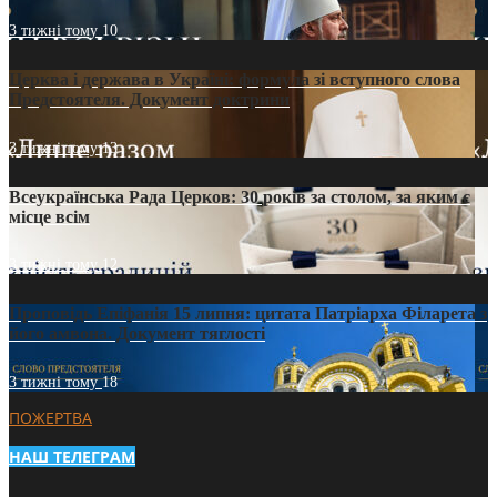
3 тижні тому
10
Церква і держава в Україні: формула зі вступного слова
Предстоятеля. Документ доктрини
3 тижні тому
13
Всеукраїнська Рада Церков: 30 років за столом, за яким є
місце всім
3 тижні тому
12
Проповідь Епіфанія 15 липня: цитата Патріарха Філарета з
його амвона. Документ тяглості
3 тижні тому
18
ПОЖЕРТВА
НАШ ТЕЛЕГРАМ