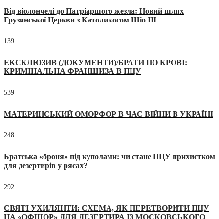
Від віолончелі до Патріаршого жезла: Новий шлях
Грузинської Церкви з Католикосом Шіо III
139
ЕКСКЛЮЗИВ (ДОКУМЕНТИ)/БРАТИ ПО КРОВІ:
КРИМІНАЛЬНА ФРАНШИЗА В ПЦУ
539
МАТЕРИНСЬКИЙ ОМОРФОР В ЧАС ВІЙНИ В УКРАЇНІ
248
Братська «броня» під куполами: чи стане ПЦУ прихистком
для дезертирів у рясах?
292
СВЯТІ УХИЛЯНТИ: СХЕМА, ЯК ПЕРЕТВОРИТИ ПЦУ
НА «ОФШОР» ДЛЯ ДЕЗЕРТИРА ІЗ МОСКОВСЬКОГО