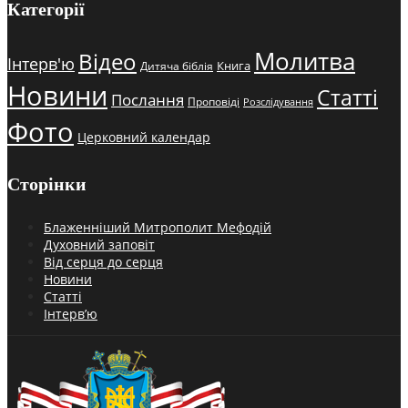
Категорії
Молитва
Відео
Інтерв'ю
Книга
Дитяча біблія
Новини
Статті
Послання
Проповіді
Розслідування
Фото
Церковний календар
Сторінки
Блаженніший Митрополит Мефодій
Духовний заповіт
Від серця до серця
Новини
Статті
Інтерв’ю