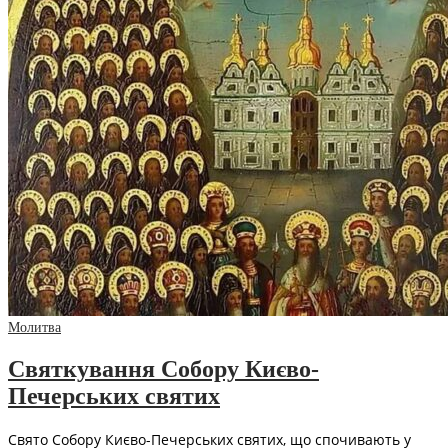
Молитва
Святкування Собору Києво-
Печерських святих
Свято Собору Києво-Печерських святих, що спочивають у