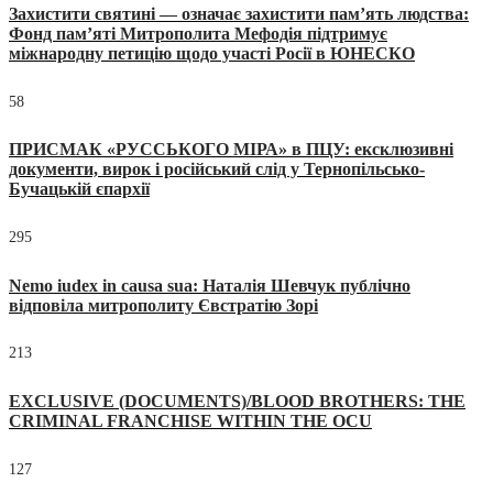
Захистити святині — означає захистити пам’ять людства:
Фонд пам’яті Митрополита Мефодія підтримує
міжнародну петицію щодо участі Росії в ЮНЕСКО
58
ПРИСМАК «РУССЬКОГО МІРА» в ПЦУ: ексклюзивні
документи, вирок і російський слід у Тернопільсько-
Бучацькій єпархії
295
Nemo iudex in causa sua: Наталія Шевчук публічно
відповіла митрополиту Євстратію Зорі
213
EXCLUSIVE (DOCUMENTS)/BLOOD BROTHERS: THE
CRIMINAL FRANCHISE WITHIN THE OCU
127