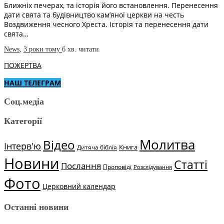
Ближніх печерах, та історія його встановлення. Перенесення
дати свята та будівництво кам’яної церкви на честь
Воздвиження чесного Хреста. Історія та перенесення дати
свята…
News
,
3 роки тому
6 хв.
читати
ПОЖЕРТВА
НАШ ТЕЛЕГРАМ
Соц.медіа
Категорії
Молитва
Відео
Інтерв'ю
Книга
Дитяча біблія
Новини
Статті
Послання
Проповіді
Розслідування
Фото
Церковний календар
Останні новини