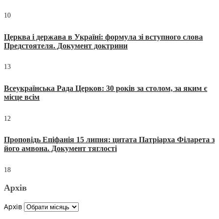
10
Церква і держава в Україні: формула зі вступного слова
Предстоятеля. Документ доктрини
13
Всеукраїнська Рада Церков: 30 років за столом, за яким є
місце всім
12
Проповідь Епіфанія 15 липня: цитата Патріарха Філарета з
його амвона. Документ тяглості
18
Архів
Архів