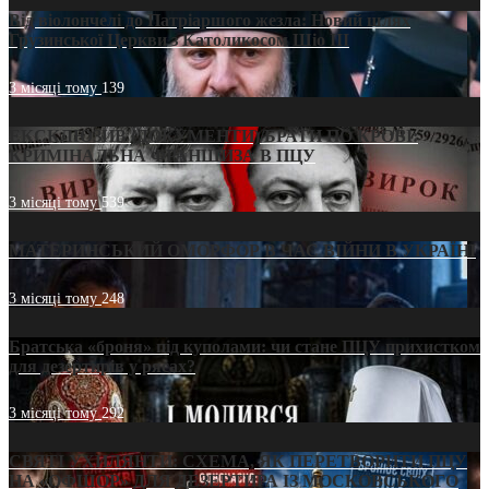
Від віолончелі до Патріаршого жезла: Новий шлях
Грузинської Церкви з Католикосом Шіо III
3 місяці тому
139
ЕКСКЛЮЗИВ (ДОКУМЕНТИ)/БРАТИ ПО КРОВІ:
КРИМІНАЛЬНА ФРАНШИЗА В ПЦУ
3 місяці тому
539
МАТЕРИНСЬКИЙ ОМОРФОР В ЧАС ВІЙНИ В УКРАЇНІ
3 місяці тому
248
Братська «броня» під куполами: чи стане ПЦУ прихистком
для дезертирів у рясах?
3 місяці тому
292
СВЯТІ УХИЛЯНТИ: СХЕМА, ЯК ПЕРЕТВОРИТИ ПЦУ
НА «ОФШОР» ДЛЯ ДЕЗЕРТИРА ІЗ МОСКОВСЬКОГО