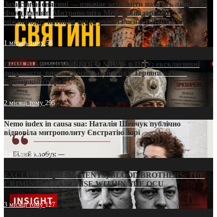
Захистити святині — означає захистити пам’ять людства:
Фонд пам’яті Митрополита Мефодія підтримує
міжнародну петицію щодо участі Росії в ЮНЕСКО
1 місяць тому
58
ПРИСМАК «РУССЬКОГО МІРА» в ПЦУ: ексклюзивні
документи, вирок і російський слід у Тернопільсько-
Бучацькій єпархії
2 місяці тому
295
Nemo iudex in causa sua: Наталія Шевчук публічно
відповіла митрополиту Євстратію Зорі
3 місяці тому
213
EXCLUSIVE (DOCUMENTS)/BLOOD BROTHERS: THE
CRIMINAL FRANCHISE WITHIN THE OCU
3 місяці тому
127