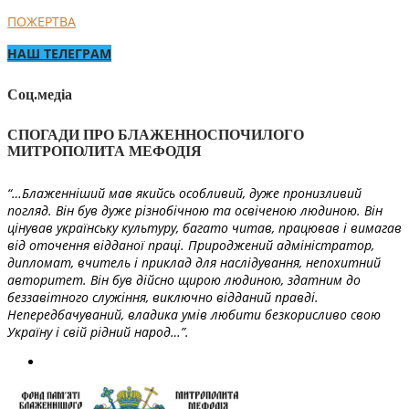
ПОЖЕРТВА
НАШ ТЕЛЕГРАМ
Соц.медіа
СПОГАДИ ПРО БЛАЖЕННОСПОЧИЛОГО
МИТРОПОЛИТА МЕФОДІЯ
“…Блаженніший мав якийсь особливий, дуже пронизливий
погляд. Він був дуже різнобічною та освіченою людиною. Він
цінував українську культуру, багато читав, працював і вимагав
від оточення відданої праці. Природжений адміністратор,
дипломат, вчитель і приклад для наслідування, непохитний
авторитет. Він був дійсно щирою людиною, здатним до
беззавітного служіння, виключно відданий правді.
Непередбачуваний, владика умів любити безкорисливо свою
Україну і свій рідний народ…”.