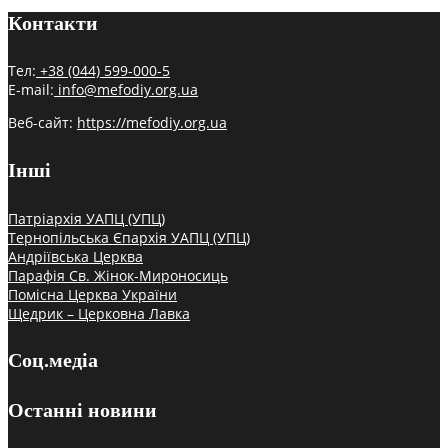
Контакти
Тел:
+38 (044) 599-000-5
E-mail:
info@mefodiy.org.ua
Веб-сайт:
https://mefodiy.org.ua
Інші
Патріархія УАПЦ (УПЦ)
Тернопільська Єпархія УАПЦ (УПЦ)
Андріївська Церква
Парафія Св. Жінок-Мироносиць
Помісна Церква України
Щедрик – Церковна Лавка
Соц.медіа
Останні новини