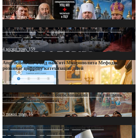
ПАТРІАРХАТУ
3 місяці тому
654
«Кейс Тихона» у Тернополі: як Молитовний сніданок
оголив кризу довіри в ПЦУ
4 місяці тому
159
AngelicBot: як Фонд пам’яті Митрополита Мефодія
розвиває цифрову катехизацію дітей
5 днів тому
9
Світові лідери в Києві: богословський погляд на день
міжнародної солідарності
3 тижні тому
16
35 років свободи совісті: періодизація зі слова
Предстоятеля. Документ епохи