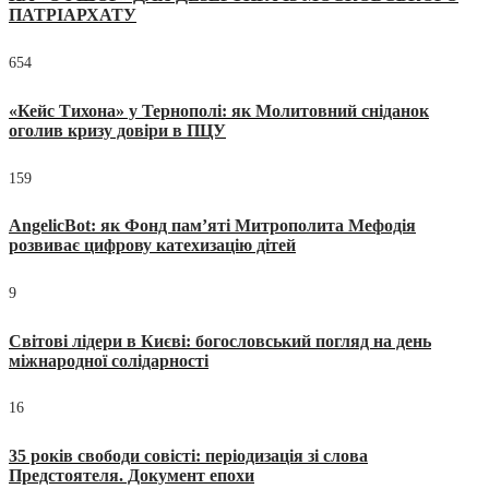
ПАТРІАРХАТУ
654
«Кейс Тихона» у Тернополі: як Молитовний сніданок
оголив кризу довіри в ПЦУ
159
AngelicBot: як Фонд пам’яті Митрополита Мефодія
розвиває цифрову катехизацію дітей
9
Світові лідери в Києві: богословський погляд на день
міжнародної солідарності
16
35 років свободи совісті: періодизація зі слова
Предстоятеля. Документ епохи