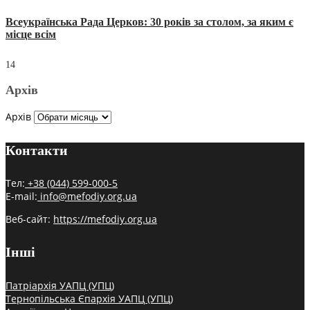
Всеукраїнська Рада Церков: 30 років за столом, за яким є
місце всім
14
Архів
Архів
Контакти
Тел:
+38 (044) 599-000-5
E-mail:
info@mefodiy.org.ua
Веб-сайт:
https://mefodiy.org.ua
Інші
Патріархія УАПЦ (УПЦ)
Тернопільська Єпархія УАПЦ (УПЦ)