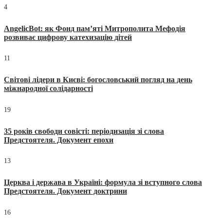
4
AngelicBot: як Фонд пам’яті Митрополита Мефодія
розвиває цифрову катехизацію дітей
11
Світові лідери в Києві: богословський погляд на день
міжнародної солідарності
19
35 років свободи совісті: періодизація зі слова
Предстоятеля. Документ епохи
13
Церква і держава в Україні: формула зі вступного слова
Предстоятеля. Документ доктрини
16