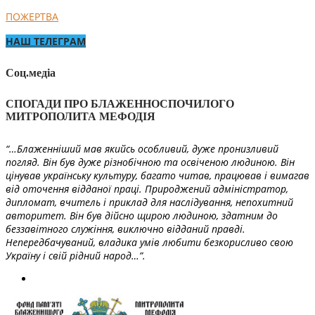
ПОЖЕРТВА
НАШ ТЕЛЕГРАМ
Соц.медіа
СПОГАДИ ПРО БЛАЖЕННОСПОЧИЛОГО
МИТРОПОЛИТА МЕФОДІЯ
“…Блаженніший мав якийсь особливий, дуже пронизливий
погляд. Він був дуже різнобічною та освіченою людиною. Він
цінував українську культуру, багато читав, працював і вимагав
від оточення відданої праці. Природжений адміністратор,
дипломат, вчитель і приклад для наслідування, непохитний
авторитет. Він був дійсно щирою людиною, здатним до
беззавітного служіння, виключно відданий правді.
Непередбачуваний, владика умів любити безкорисливо свою
Україну і свій рідний народ…”.