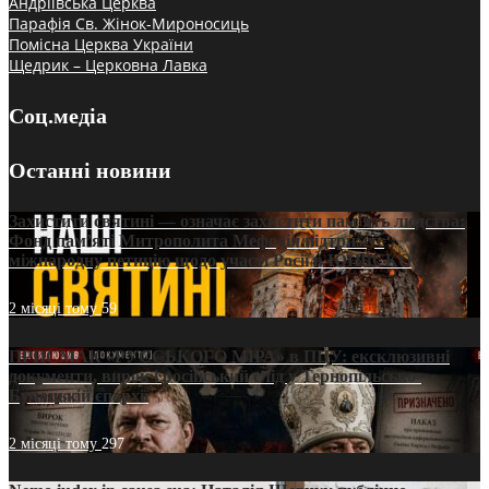
Андріївська Церква
Парафія Св. Жінок-Мироносиць
Помісна Церква України
Щедрик – Церковна Лавка
Соц.медіа
Останні новини
Захистити святині — означає захистити пам’ять людства:
Фонд пам’яті Митрополита Мефодія підтримує
міжнародну петицію щодо участі Росії в ЮНЕСКО
2 місяці тому
59
ПРИСМАК «РУССЬКОГО МІРА» в ПЦУ: ексклюзивні
документи, вирок і російський слід у Тернопільсько-
Бучацькій єпархії
2 місяці тому
297