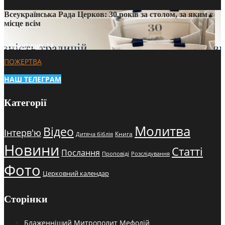
Всеукраїнська Рада Церков: 30 років за столом, за яким є
місце всім
3 тижні тому
14
ПОЖЕРТВА
НАШ ТЕЛЕГРАМ
Категорії
Молитва
Відео
Інтерв'ю
Книга
Дитяча біблія
Новини
Статті
Послання
Проповіді
Розслідування
Фото
Церковний календар
Сторінки
Блаженніший Митрополит Мефодій