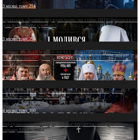
3 місяці тому
251
Братська «броня» під куполами: чи стане ПЦУ прихистком
для дезертирів у рясах?
3 місяці тому
294
СВЯТІ УХИЛЯНТИ: СХЕМА, ЯК ПЕРЕТВОРИТИ ПЦУ
НА «ОФШОР» ДЛЯ ДЕЗЕРТИРА ІЗ МОСКОВСЬКОГО
ПАТРІАРХАТУ
3 місяці тому
655
«Кейс Тихона» у Тернополі: як Молитовний сніданок
оголив кризу довіри в ПЦУ
4 місяці тому
160
Від гучного скандалу до тихого закриття: хто зупинив
справу Мстислава