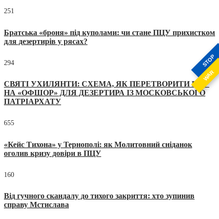
251
Братська «броня» під куполами: чи стане ПЦУ прихистком
для дезертирів у рясах?
STOP
294
WAR
СВЯТІ УХИЛЯНТИ: СХЕМА, ЯК ПЕРЕТВОРИТИ ПЦУ
НА «ОФШОР» ДЛЯ ДЕЗЕРТИРА ІЗ МОСКОВСЬКОГО
ПАТРІАРХАТУ
655
«Кейс Тихона» у Тернополі: як Молитовний сніданок
оголив кризу довіри в ПЦУ
160
Від гучного скандалу до тихого закриття: хто зупинив
справу Мстислава