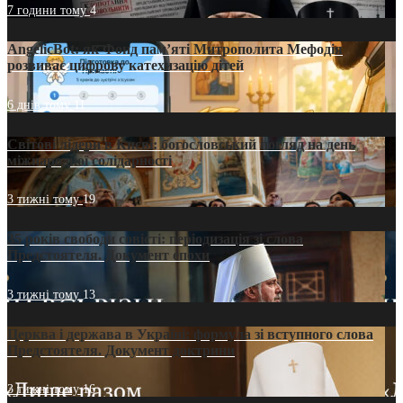
7 години тому
4
AngelicBot: як Фонд пам’яті Митрополита Мефодія
розвиває цифрову катехизацію дітей
6 днів тому
11
Світові лідери в Києві: богословський погляд на день
міжнародної солідарності
3 тижні тому
19
35 років свободи совісті: періодизація зі слова
Предстоятеля. Документ епохи
3 тижні тому
13
Церква і держава в Україні: формула зі вступного слова
Предстоятеля. Документ доктрини
3 тижні тому
16