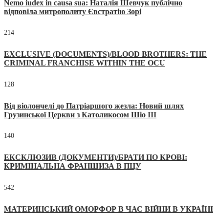
Nemo iudex in causa sua: Наталія Шевчук публічно
відповіла митрополиту Євстратію Зорі
214
EXCLUSIVE (DOCUMENTS)/BLOOD BROTHERS: THE
CRIMINAL FRANCHISE WITHIN THE OCU
128
Від віолончелі до Патріаршого жезла: Новий шлях
Грузинської Церкви з Католикосом Шіо III
140
ЕКСКЛЮЗИВ (ДОКУМЕНТИ)/БРАТИ ПО КРОВІ:
КРИМІНАЛЬНА ФРАНШИЗА В ПЦУ
542
МАТЕРИНСЬКИЙ ОМОРФОР В ЧАС ВІЙНИ В УКРАЇНІ