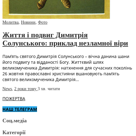
Молитва
,
Новини
,
Фото
Життя і подвиг Димитрія
Солунського: приклад незламної віри
Пам’ять святого Димитрія Солунського – вічна данина шани
його подвигу та відданості Богу. Життєвий шлях
великомученика Димитрія: натхнення для сучасних поколінь
26 жовтня православні християни вшановують пам’ять
святого великомученика Димитрія…
News
,
2 роки тому
3 хв.
читати
ПОЖЕРТВА
НАШ ТЕЛЕГРАМ
Соц.медіа
Категорії