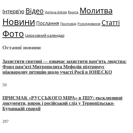
Молитва
Відео
Інтерв'ю
Книга
Дитяча біблія
Новини
Статті
Послання
Проповіді
Розслідування
Фото
Церковний календар
Останні новини
Захистити святині — означає захистити пам’ять людства:
Фонд пам’яті Митрополита Мефодія підтримує
міжнародну петицію щодо участі Росії в ЮНЕСКО
59
ПРИСМАК «РУССЬКОГО МІРА» в ПЦУ: ексклюзивні
документи, вирок і російський слід у Тернопільсько-
Бучацькій єпархії
297