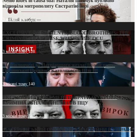
Nemo iudex in causa sua: Наталія Шевчук публічно
відповіла митрополиту Євстратію Зорі
3 місяці тому
214
EXCLUSIVE (DOCUMENTS)/BLOOD BROTHERS: THE
CRIMINAL FRANCHISE WITHIN THE OCU
3 місяці тому
128
Від віолончелі до Патріаршого жезла: Новий шлях
Грузинської Церкви з Католикосом Шіо III
3 місяці тому
140
ЕКСКЛЮЗИВ (ДОКУМЕНТИ)/БРАТИ ПО КРОВІ:
КРИМІНАЛЬНА ФРАНШИЗА В ПЦУ
3 місяці тому
542
МАТЕРИНСЬКИЙ ОМОРФОР В ЧАС ВІЙНИ В УКРАЇНІ