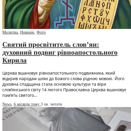
Молитва
,
Новини
,
Фото
Святий просвітитель слов’ян:
духовний подвиг рівноапостольного
Кирила
Церква вшановує рівноапостольного подвижника, який
відкрив народам шлях до Божого слова рідною мовою. Його
духовна спадщина стала основою культури та віри
слов’янського світу 14 лютого Православна Церква вшановує
пам’ять святого…
News
,
6 місяців тому
3 хв.
читати