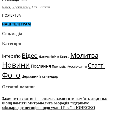
News
,
3 роки тому
3 хв.
читати
ПОЖЕРТВА
НАШ ТЕЛЕГРАМ
Соц.медіа
Категорії
Молитва
Відео
Інтерв'ю
Книга
Дитяча біблія
Новини
Статті
Послання
Проповіді
Розслідування
Фото
Церковний календар
Останні новини
Захистити святині — означає захистити пам’ять людства:
Фонд пам’яті Митрополита Мефодія підтримує
міжнародну петицію щодо участі Росії в ЮНЕСКО