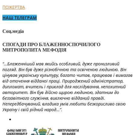
ПОЖЕРТВА
НАШ ТЕЛЕГРАМ
Соц.медіа
СПОГАДИ ПРО БЛАЖЕННОСПОЧИЛОГО
МИТРОПОЛИТА МЕФОДІЯ
“…Блаженніший мав якийсь особливий, дуже пронизливий
погляд. Він був дуже різнобічною та освіченою людиною. Він
цінував українську культуру, багато читав, працював і вимагав
від оточення відданої праці. Природжений адміністратор,
дипломат, вчитель і приклад для наслідування, непохитний
авторитет. Він був дійсно щирою людиною, здатним до
беззавітного служіння, виключно відданий правді.
Непередбачуваний, владика умів любити безкорисливо свою
Україну і свій рідний народ…”.