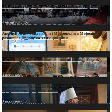
«Кейс Тихона» у Тернополі: як Молитовний сніданок
оголив кризу довіри в ПЦУ
4 місяці тому
159
AngelicBot: як Фонд пам’яті Митрополита Мефодія
розвиває цифрову катехизацію дітей
5 днів тому
9
Світові лідери в Києві: богословський погляд на день
міжнародної солідарності
3 тижні тому
16
35 років свободи совісті: періодизація зі слова
Предстоятеля. Документ епохи
3 тижні тому
10