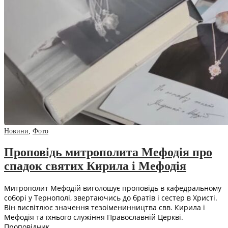
Новини
,
Фото
Проповідь митрополита Мефодія про
спадок святих Кирила і Мефодія
Митрополит Мефодій виголошує проповідь в кафедральному
соборі у Тернополі, звертаючись до братів і сестер в Христі.
Він висвітлює значення тезоіменинництва свв. Кирила і
Мефодія та їхнього служіння Православній Церкві.
Проповідник…