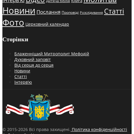
Книга
Дитяча біблія
Новини
Статті
Послання
Проповіді
Розслідування
Фото
Церковний календар
Сторінки
Блаженніший Митрополит Мефодій
Духовний заповіт
Від серця до серця
Новини
Статті
Інтерв’ю
© 2015-2026 Всі права захищені.
Політика конфіденційності