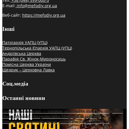
Тел:
+38 (044) 599-000-5
E-mail:
info@mefodiy.org.ua
Веб-сайт:
https://mefodiy.org.ua
Інші
Патріархія УАПЦ (УПЦ)
Тернопільська Єпархія УАПЦ (УПЦ)
Андріївська Церква
Парафія Св. Жінок-Мироносиць
Помісна Церква України
Щедрик – Церковна Лавка
Соц.медіа
Останні новини
Захистити святині — означає захистити пам’ять людства:
Фонд пам’яті Митрополита Мефодія підтримує
міжнародну петицію щодо участі Росії в ЮНЕСКО