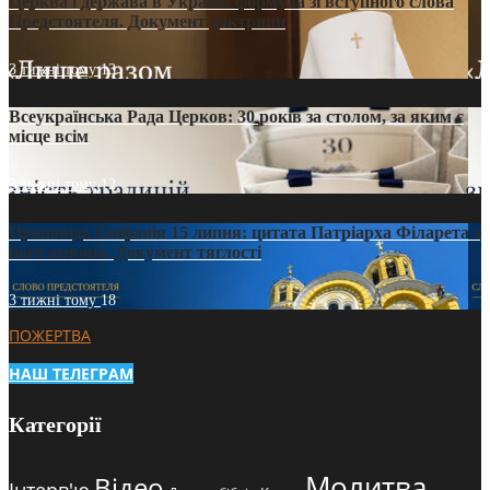
Церква і держава в Україні: формула зі вступного слова
Предстоятеля. Документ доктрини
3 тижні тому
13
Всеукраїнська Рада Церков: 30 років за столом, за яким є
місце всім
3 тижні тому
12
Проповідь Епіфанія 15 липня: цитата Патріарха Філарета з
його амвона. Документ тяглості
3 тижні тому
18
ПОЖЕРТВА
НАШ ТЕЛЕГРАМ
Категорії
Молитва
Відео
Інтерв'ю