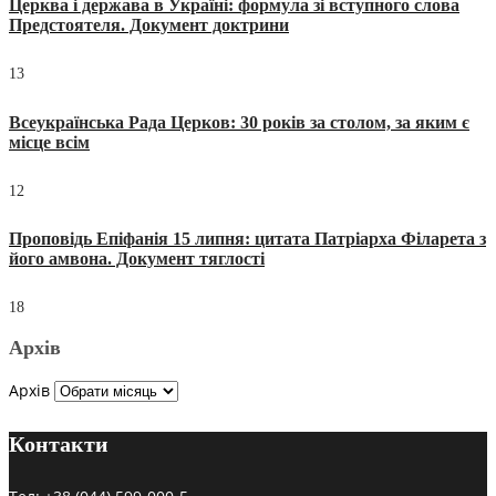
Церква і держава в Україні: формула зі вступного слова
Предстоятеля. Документ доктрини
13
Всеукраїнська Рада Церков: 30 років за столом, за яким є
місце всім
12
Проповідь Епіфанія 15 липня: цитата Патріарха Філарета з
його амвона. Документ тяглості
18
Архів
Архів
Контакти