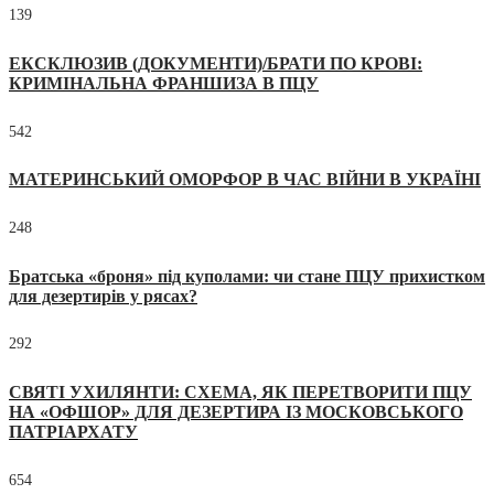
139
ЕКСКЛЮЗИВ (ДОКУМЕНТИ)/БРАТИ ПО КРОВІ:
КРИМІНАЛЬНА ФРАНШИЗА В ПЦУ
542
МАТЕРИНСЬКИЙ ОМОРФОР В ЧАС ВІЙНИ В УКРАЇНІ
248
Братська «броня» під куполами: чи стане ПЦУ прихистком
для дезертирів у рясах?
292
СВЯТІ УХИЛЯНТИ: СХЕМА, ЯК ПЕРЕТВОРИТИ ПЦУ
НА «ОФШОР» ДЛЯ ДЕЗЕРТИРА ІЗ МОСКОВСЬКОГО
ПАТРІАРХАТУ
654