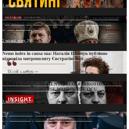
1 місяць тому
58
ПРИСМАК «РУССЬКОГО МІРА» в ПЦУ: ексклюзивні
документи, вирок і російський слід у Тернопільсько-
Бучацькій єпархії
2 місяці тому
295
Nemo iudex in causa sua: Наталія Шевчук публічно
відповіла митрополиту Євстратію Зорі
3 місяці тому
213
EXCLUSIVE (DOCUMENTS)/BLOOD BROTHERS: THE
CRIMINAL FRANCHISE WITHIN THE OCU
3 місяці тому
127
Від віолончелі до Патріаршого жезла: Новий шлях
Грузинської Церкви з Католикосом Шіо III