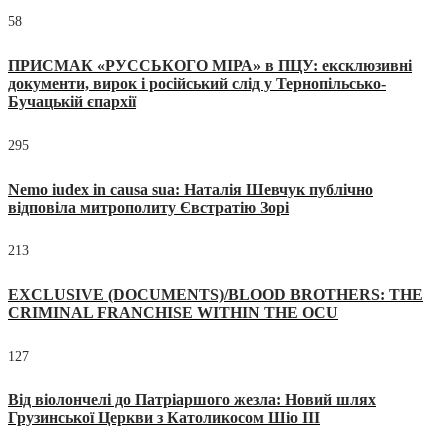
58
ПРИСМАК «РУССЬКОГО МІРА» в ПЦУ: ексклюзивні
документи, вирок і російський слід у Тернопільсько-
Бучацькій єпархії
295
Nemo iudex in causa sua: Наталія Шевчук публічно
відповіла митрополиту Євстратію Зорі
213
EXCLUSIVE (DOCUMENTS)/BLOOD BROTHERS: THE
CRIMINAL FRANCHISE WITHIN THE OCU
127
Від віолончелі до Патріаршого жезла: Новий шлях
Грузинської Церкви з Католикосом Шіо III