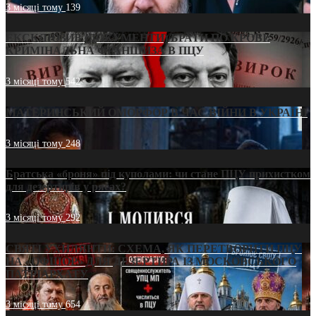
3 місяці тому
139
ЕКСКЛЮЗИВ (ДОКУМЕНТИ)/БРАТИ ПО КРОВІ:
КРИМІНАЛЬНА ФРАНШИЗА В ПЦУ
3 місяці тому
542
МАТЕРИНСЬКИЙ ОМОРФОР В ЧАС ВІЙНИ В УКРАЇНІ
3 місяці тому
248
Братська «броня» під куполами: чи стане ПЦУ прихистком
для дезертирів у рясах?
3 місяці тому
292
СВЯТІ УХИЛЯНТИ: СХЕМА, ЯК ПЕРЕТВОРИТИ ПЦУ
НА «ОФШОР» ДЛЯ ДЕЗЕРТИРА ІЗ МОСКОВСЬКОГО
ПАТРІАРХАТУ
3 місяці тому
654