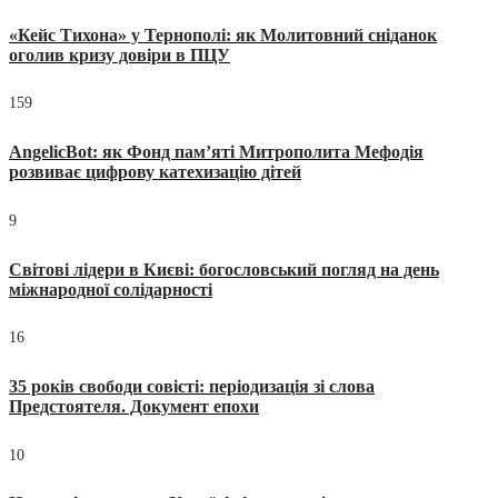
«Кейс Тихона» у Тернополі: як Молитовний сніданок
оголив кризу довіри в ПЦУ
159
AngelicBot: як Фонд пам’яті Митрополита Мефодія
розвиває цифрову катехизацію дітей
9
Світові лідери в Києві: богословський погляд на день
міжнародної солідарності
16
35 років свободи совісті: періодизація зі слова
Предстоятеля. Документ епохи
10