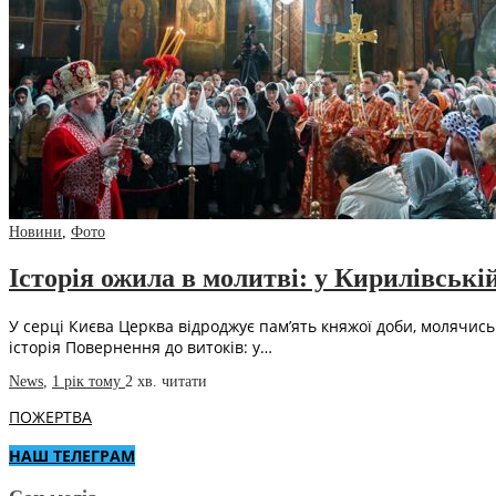
Новини
,
Фото
Історія ожила в молитві: у Кирилівськ
У серці Києва Церква відроджує пам’ять княжої доби, молячись
історія Повернення до витоків: у…
News
,
1 рік тому
2 хв.
читати
ПОЖЕРТВА
НАШ ТЕЛЕГРАМ