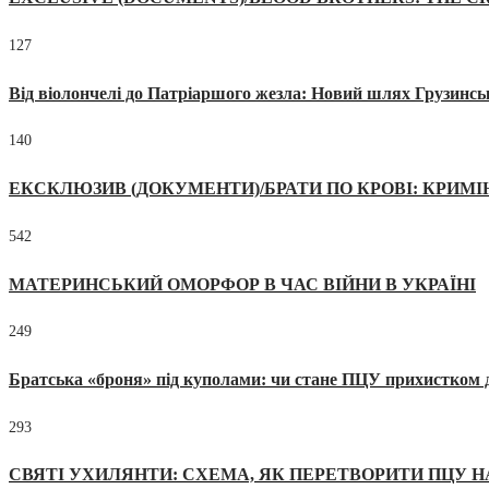
127
Від віолончелі до Патріаршого жезла: Новий шлях Грузинсь
140
ЕКСКЛЮЗИВ (ДОКУМЕНТИ)/БРАТИ ПО КРОВІ: КРИМ
542
МАТЕРИНСЬКИЙ ОМОРФОР В ЧАС ВІЙНИ В УКРАЇНІ
249
Братська «броня» під куполами: чи стане ПЦУ прихистком д
293
СВЯТІ УХИЛЯНТИ: СХЕМА, ЯК ПЕРЕТВОРИТИ ПЦУ Н