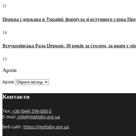
11
Церква і держава в Україні: формула зі вступного слова П
14
Всеукраїнська Рада Церков: 30 років за столом, за яким є мі
13
Архів
Архів
Контакти
Тел:
+38 (044) 599-000-5
E-mail:
info@mefodiy.org.ua
Веб-сайт:
https://mefodiy.org.ua