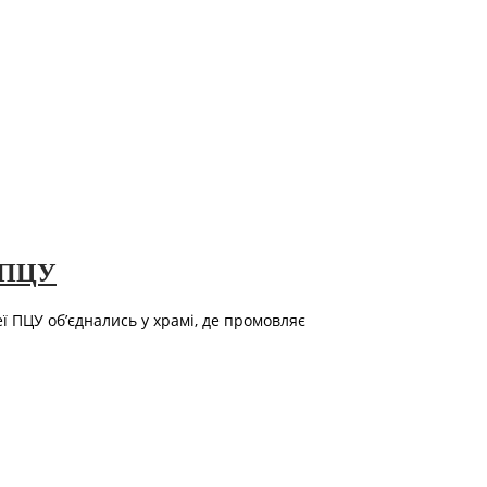
я ПЦУ
ї ПЦУ об’єднались у храмі, де промовляє