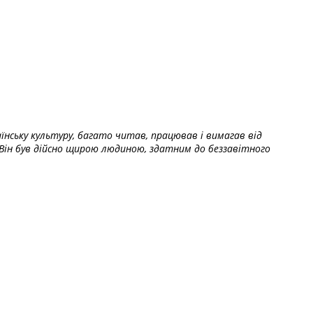
їнську культуру, багато читав, працював і вимагав від
Він був дійсно щирою людиною, здатним до беззавітного