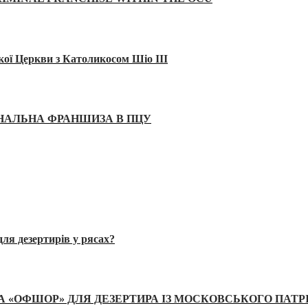
кої Церкви з Католикосом Шіо III
ІНАЛЬНА ФРАНШИЗА В ПЦУ
ля дезертирів у рясах?
А «ОФШОР» ДЛЯ ДЕЗЕРТИРА ІЗ МОСКОВСЬКОГО ПАТР