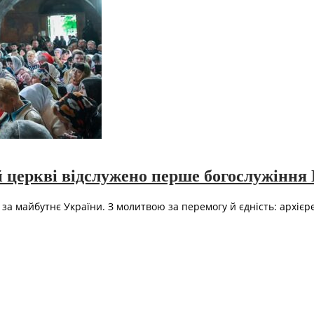
ій церкві відслужено перше богослужінн
 за майбутнє України. З молитвою за перемогу й єдність: архієре