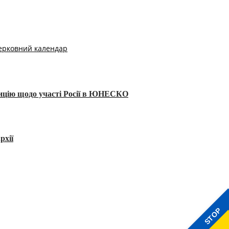
ерковний календар
тицію щодо участі Росії в ЮНЕСКО
рхії
STOP