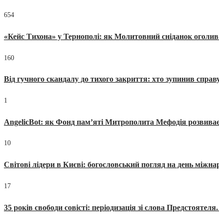
654
«Кейс Тихона» у Тернополі: як Молитовний сніданок оголив
160
Від гучного скандалу до тихого закриття: хто зупинив спра
1
AngelicBot: як Фонд пам’яті Митрополита Мефодія розвиває
10
Світові лідери в Києві: богословський погляд на день міжнар
17
35 років свободи совісті: періодизація зі слова Предстоятел