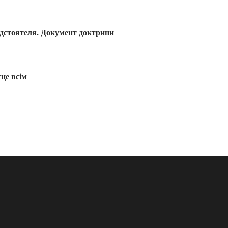
редстоятеля. Документ доктрини
сце всім