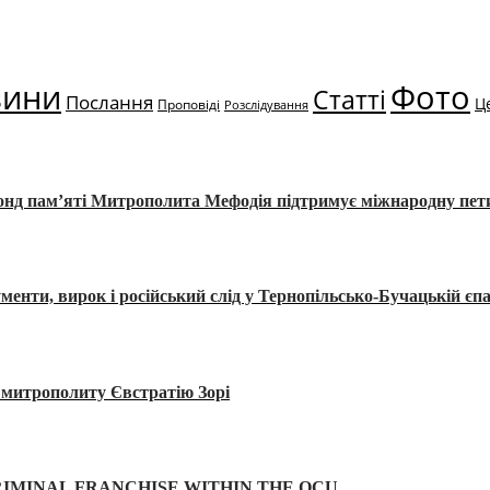
вини
Фото
Статті
Послання
Ц
Проповіді
Розслідування
Фонд пам’яті Митрополита Мефодія підтримує міжнародну пе
, вирок і російський слід у Тернопільсько-Бучацькій єпа
а митрополиту Євстратію Зорі
IMINAL FRANCHISE WITHIN THE OCU