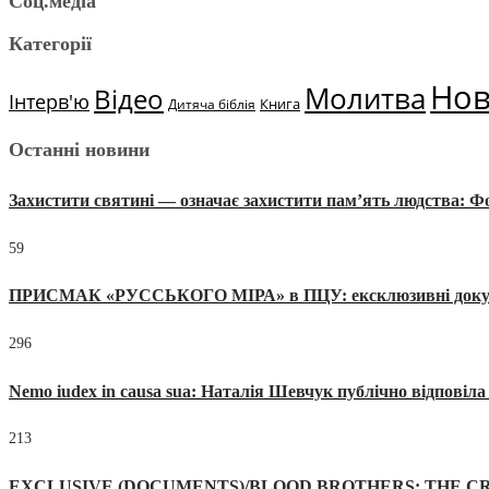
Соц.медіа
Категорії
Но
Молитва
Відео
Інтерв'ю
Книга
Дитяча біблія
Останні новини
Захистити святині — означає захистити пам’ять людства: 
59
ПРИСМАК «РУССЬКОГО МІРА» в ПЦУ: ексклюзивні документи
296
Nemo iudex in causa sua: Наталія Шевчук публічно відповіл
213
EXCLUSIVE (DOCUMENTS)/BLOOD BROTHERS: THE CR