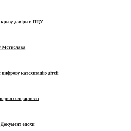
 кризу довіри в ПЦУ
ву Мстислава
 цифрову катехизацію дітей
одної солідарності
я. Документ епохи