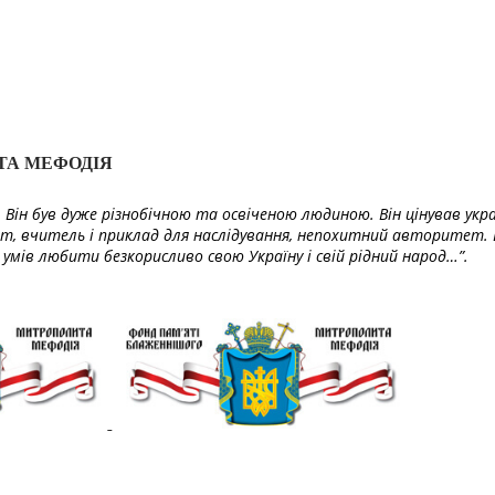
ТА МЕФОДІЯ
Він був дуже різнобічною та освіченою людиною. Він цінував укра
т, вчитель і приклад для наслідування, непохитний авторитет. 
умів любити безкорисливо свою Україну і свій рідний народ…”.