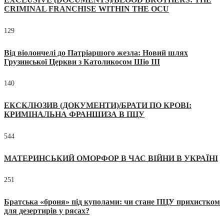
CRIMINAL FRANCHISE WITHIN THE OCU
129
Від віолончелі до Патріаршого жезла: Новий шлях
Грузинської Церкви з Католикосом Шіо III
140
ЕКСКЛЮЗИВ (ДОКУМЕНТИ)/БРАТИ ПО КРОВІ:
КРИМІНАЛЬНА ФРАНШИЗА В ПЦУ
544
МАТЕРИНСЬКИЙ ОМОРФОР В ЧАС ВІЙНИ В УКРАЇНІ
251
Братська «броня» під куполами: чи стане ПЦУ прихистком
для дезертирів у рясах?