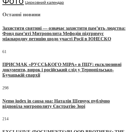
Фото
Церковний календар
Останні новини
Захистити святині — означає захистити пам’ять людства:
Фонд пам’яті Митрополита Мефодія підтримує
міжнародну петицію щодо участі Росії в ЮНЕСКО
61
ПРИСМАК «РУССЬКОГО МІРА» в ПЦУ: ексклюзивні
документи, вирок і російський слід у Тернопільсько-
Бучацькій єпархії
298
Nemo iudex in causa sua: Наталія Шевчук публічно
відповіла митрополиту Євстратію Зорі
214
EXCLUSIVE (DOCUMENTS)/BLOOD BROTHERS: THE