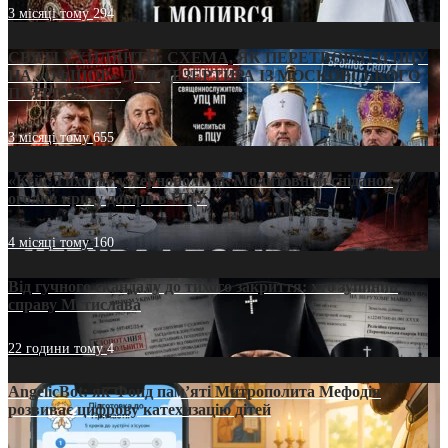
3 місяці тому
294
СВЯТІ УХИЛЯНТИ: СХЕМА, ЯК ПЕРЕТВОРИТИ ПЦУ
НА «ОФШОР» ДЛЯ ДЕЗЕРТИРА ІЗ МОСКОВСЬКОГО
ПАТРІАРХАТУ
3 місяці тому
655
«Кейс Тихона» у Тернополі: як Молитовний сніданок
оголив кризу довіри в ПЦУ
4 місяці тому
160
Від гучного скандалу до тихого закриття: хто зупинив
справу Мстислава
22 години тому
4
AngelicBot: як Фонд пам’яті Митрополита Мефодія
розвиває цифрову катехизацію дітей