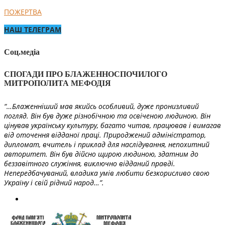
ПОЖЕРТВА
НАШ ТЕЛЕГРАМ
Соц.медіа
СПОГАДИ ПРО БЛАЖЕННОСПОЧИЛОГО
МИТРОПОЛИТА МЕФОДІЯ
“…Блаженніший мав якийсь особливий, дуже пронизливий
погляд. Він був дуже різнобічною та освіченою людиною. Він
цінував українську культуру, багато читав, працював і вимагав
від оточення відданої праці. Природжений адміністратор,
дипломат, вчитель і приклад для наслідування, непохитний
авторитет. Він був дійсно щирою людиною, здатним до
беззавітного служіння, виключно відданий правді.
Непередбачуваний, владика умів любити безкорисливо свою
Україну і свій рідний народ…”.