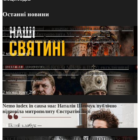
Останні новини
Захистити святині — означає захистити пам’ять людства:
Фонд пам’яті Митрополита Мефодія підтримує
міжнародну петицію щодо участі Росії в ЮНЕСКО
2 місяці тому
61
ПРИСМАК «РУССЬКОГО МІРА» в ПЦУ: ексклюзивні
документи, вирок і російський слід у Тернопільсько-
Бучацькій єпархії
2 місяці тому
298
Nemo iudex in causa sua: Наталія Шевчук публічно
відповіла митрополиту Євстратію Зорі
3 місяці тому
214
EXCLUSIVE (DOCUMENTS)/BLOOD BROTHERS: THE