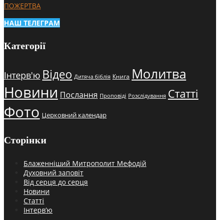
ПОЖЕРТВА
НАШ ТЕЛЕГРАМ
Категорії
Молитва
Відео
Інтерв'ю
Книга
Дитяча біблія
Новини
Статті
Послання
Проповіді
Розслідування
Фото
Церковний календар
Сторінки
Блаженніший Митрополит Мефодій
Духовний заповіт
Від серця до серця
Новини
Статті
Інтерв’ю