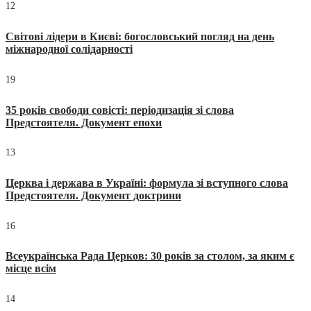
12
Світові лідери в Києві: богословський погляд на день
міжнародної солідарності
19
35 років свободи совісті: періодизація зі слова
Предстоятеля. Документ епохи
13
Церква і держава в Україні: формула зі вступного слова
Предстоятеля. Документ доктрини
16
Всеукраїнська Рада Церков: 30 років за столом, за яким є
місце всім
14