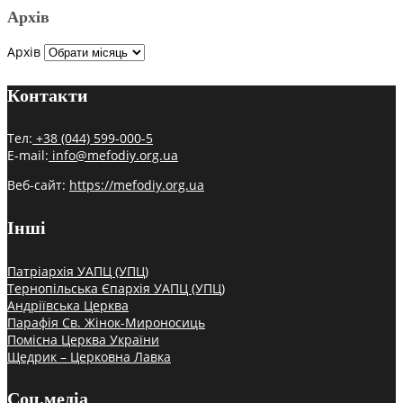
Архів
Архів
Контакти
Тел:
+38 (044) 599-000-5
E-mail:
info@mefodiy.org.ua
Веб-сайт:
https://mefodiy.org.ua
Інші
Патріархія УАПЦ (УПЦ)
Тернопільська Єпархія УАПЦ (УПЦ)
Андріївська Церква
Парафія Св. Жінок-Мироносиць
Помісна Церква України
Щедрик – Церковна Лавка
Соц.медіа