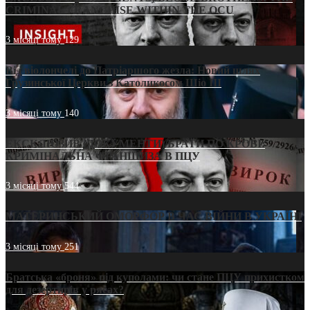
CRIMINAL FRANCHISE WITHIN THE OCU
3 місяці тому
129
Від віолончелі до Патріаршого жезла: Новий шлях
Грузинської Церкви з Католикосом Шіо III
3 місяці тому
140
ЕКСКЛЮЗИВ (ДОКУМЕНТИ)/БРАТИ ПО КРОВІ:
КРИМІНАЛЬНА ФРАНШИЗА В ПЦУ
3 місяці тому
544
МАТЕРИНСЬКИЙ ОМОРФОР В ЧАС ВІЙНИ В УКРАЇНІ
3 місяці тому
251
Братська «броня» під куполами: чи стане ПЦУ прихистком
для дезертирів у рясах?