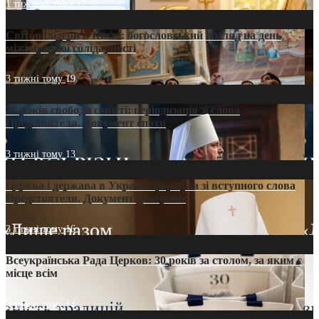
1 тиждень тому
12
Світові лідери в Києві: богословський погляд на день
міжнародної солідарності
3 тижні тому
19
35 років свободи совісті: періодизація зі слова
Предстоятеля. Документ епохи
3 тижні тому
13
Церква і держава в Україні: формула зі вступного слова
Предстоятеля. Документ доктрини
3 тижні тому
16
Всеукраїнська Рада Церков: 30 років за столом, за яким є
місце всім
3 тижні тому
14