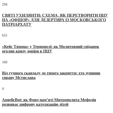
294
СВЯТІ УХИЛЯНТИ: СХЕМА, ЯК ПЕРЕТВОРИТИ ПЦУ
НА «ОФШОР» ДЛЯ ДЕЗЕРТИРА ІЗ МОСКОВСЬКОГО
ПАТРІАРХАТУ
655
«Кейс Тихона» у Тернополі: як Молитовний сніданок
оголив кризу довіри в ПЦУ
160
Від гучного скандалу до тихого закриття: хто зупинив
справу Мстислава
4
AngelicBot: як Фонд пам’яті Митрополита Мефодія
розвиває цифрову катехизацію дітей