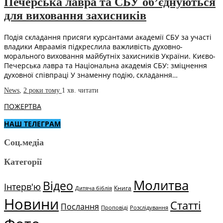
Печерська лавра та СБУ об’єднуються
для виховання захисників
Подія складання присяги курсантами академії СБУ за участі
владики Авраамія підкреслила важливість духовно-
морального виховання майбутніх захисників України. Києво-
Печерська лавра та Національна академія СБУ: зміцнення
духовної співпраці У знаменну подію, складання…
News
,
2 роки тому
1 хв.
читати
ПОЖЕРТВА
НАШ ТЕЛЕГРАМ
Соц.медіа
Категорії
Молитва
Відео
Інтерв'ю
Книга
Дитяча біблія
Новини
Статті
Послання
Проповіді
Розслідування