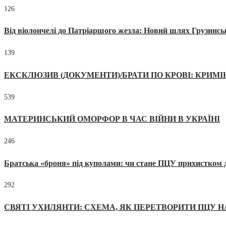
126
Від віолончелі до Патріаршого жезла: Новий шлях Грузинсь
139
ЕКСКЛЮЗИВ (ДОКУМЕНТИ)/БРАТИ ПО КРОВІ: КРИМ
539
МАТЕРИНСЬКИЙ ОМОРФОР В ЧАС ВІЙНИ В УКРАЇНІ
246
Братська «броня» під куполами: чи стане ПЦУ прихистком д
292
СВЯТІ УХИЛЯНТИ: СХЕМА, ЯК ПЕРЕТВОРИТИ ПЦУ Н