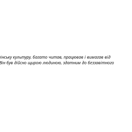
їнську культуру, багато читав, працював і вимагав від
Він був дійсно щирою людиною, здатним до беззавітного