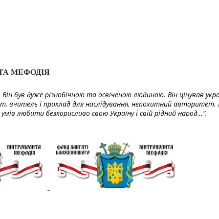
ТА МЕФОДІЯ
Він був дуже різнобічною та освіченою людиною. Він цінував укра
т, вчитель і приклад для наслідування, непохитний авторитет. 
умів любити безкорисливо свою Україну і свій рідний народ…”.