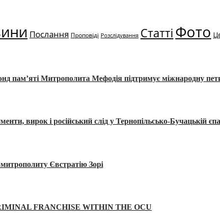
вини
Фото
Статті
Послання
Ц
Проповіді
Розслідування
Фонд пам’яті Митрополита Мефодія підтримує міжнародну пе
, вирок і російський слід у Тернопільсько-Бучацькій єпа
а митрополиту Євстратію Зорі
IMINAL FRANCHISE WITHIN THE OCU