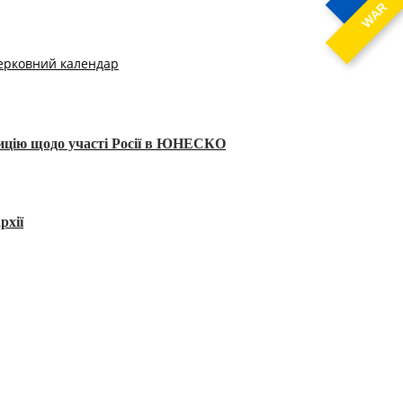
WAR
ерковний календар
тицію щодо участі Росії в ЮНЕСКО
рхії