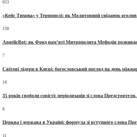
653
«Кейс Тихона» у Тернополі: як Молитовний сніданок оголив
158
AngelicBot: як Фонд пам’яті Митрополита Мефодія розвиває
7
Світові лідери в Києві: богословський погляд на день міжнар
14
35 років свободи совісті: періодизація зі слова Предстоятел
8
Церква і держава в Україні: формула зі вступного слова П
11