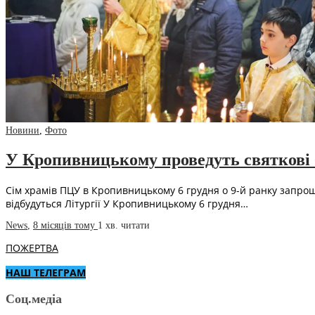
Новини
,
Фото
У Кропивницькому проведуть святкові 
Сім храмів ПЦУ в Кропивницькому 6 грудня о 9-й ранку запрош
відбудуться Літургії У Кропивницькому 6 грудня…
News
,
8 місяців тому
1 хв.
читати
ПОЖЕРТВА
НАШ ТЕЛЕГРАМ
Соц.медіа