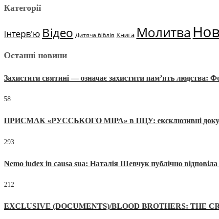
Категорії
Но
Молитва
Відео
Інтерв'ю
Книга
Дитяча біблія
Останні новини
Захистити святині — означає захистити пам’ять людства: 
58
ПРИСМАК «РУССЬКОГО МІРА» в ПЦУ: ексклюзивні документи
293
Nemo iudex in causa sua: Наталія Шевчук публічно відповіл
212
EXCLUSIVE (DOCUMENTS)/BLOOD BROTHERS: THE CR