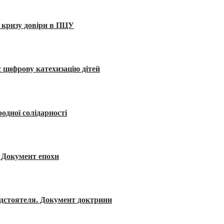
 кризу довіри в ПЦУ
 цифрову катехизацію дітей
одної солідарності
я. Документ епохи
редстоятеля. Документ доктрини