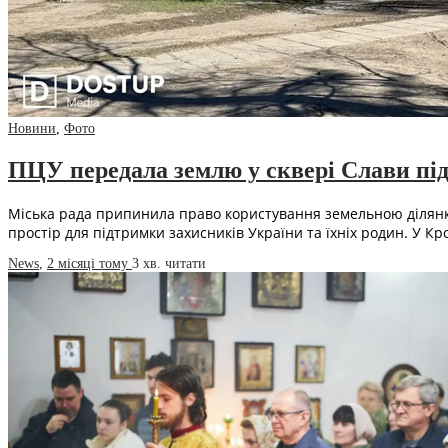
Новини
,
Фото
ПЦУ передала землю у сквері Слави під
Міська рада припинила право користування земельною ділянко
простір для підтримки захисників України та їхніх родин. У 
News
,
2 місяці тому
3 хв.
читати