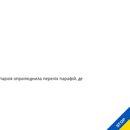
Єпархія оприлюднила перелік парафій, де
STOP