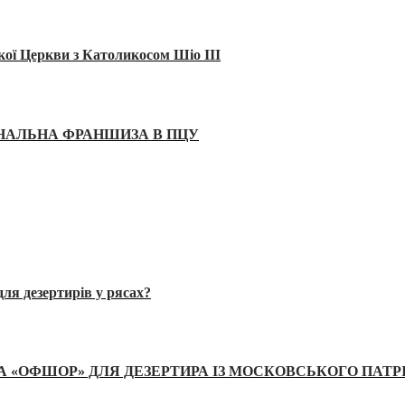
кої Церкви з Католикосом Шіо III
ІНАЛЬНА ФРАНШИЗА В ПЦУ
ля дезертирів у рясах?
А «ОФШОР» ДЛЯ ДЕЗЕРТИРА ІЗ МОСКОВСЬКОГО ПАТР