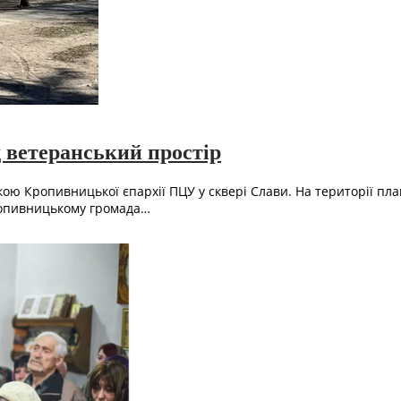
 ветеранський простір
ю Кропивницької єпархії ПЦУ у сквері Слави. На території пл
Кропивницькому громада…