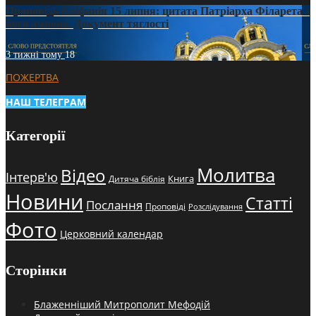
Проповідь Епіфанія 15 липня: цитата Патріарха Філарета з
його амвона. Документ тяглості
3 тижні тому
18
ПОЖЕРТВА
НАШ ТЕЛЕГРАМ
Категорії
Молитва
Відео
Інтерв'ю
Книга
Дитяча біблія
Новини
Статті
Послання
Проповіді
Розслідування
Фото
Церковний календар
Сторінки
Блаженніший Митрополит Мефодій