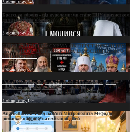
3 місяці тому
248
Братська «броня» під куполами: чи стане ПЦУ прихистком
для дезертирів у рясах?
3 місяці тому
292
СВЯТІ УХИЛЯНТИ: СХЕМА, ЯК ПЕРЕТВОРИТИ ПЦУ
НА «ОФШОР» ДЛЯ ДЕЗЕРТИРА ІЗ МОСКОВСЬКОГО
ПАТРІАРХАТУ
3 місяці тому
654
«Кейс Тихона» у Тернополі: як Молитовний сніданок
оголив кризу довіри в ПЦУ
4 місяці тому
159
AngelicBot: як Фонд пам’яті Митрополита Мефодія
розвиває цифрову катехизацію дітей
5 днів тому
9