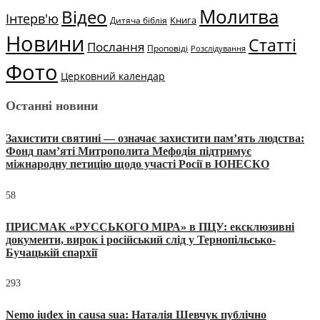
Молитва
Відео
Інтерв'ю
Книга
Дитяча біблія
Новини
Статті
Послання
Проповіді
Розслідування
Фото
Церковний календар
Останні новини
Захистити святині — означає захистити пам’ять людства:
Фонд пам’яті Митрополита Мефодія підтримує
міжнародну петицію щодо участі Росії в ЮНЕСКО
58
ПРИСМАК «РУССЬКОГО МІРА» в ПЦУ: ексклюзивні
документи, вирок і російський слід у Тернопільсько-
Бучацькій єпархії
293
Nemo iudex in causa sua: Наталія Шевчук публічно