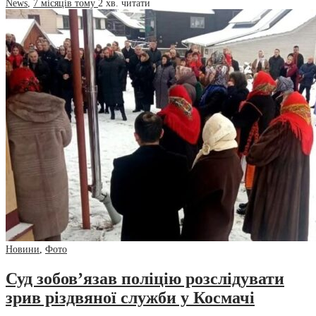
News
,
7 місяців тому
2 хв.
читати
Новини
,
Фото
Суд зобов’язав поліцію розслідувати
зрив різдвяної служби у Космачі