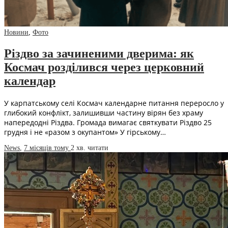
Новини
,
Фото
Різдво за зачиненими дверима: як
Космач розділився через церковний
календар
У карпатському селі Космач календарне питання переросло у
глибокий конфлікт, залишивши частину вірян без храму
напередодні Різдва. Громада вимагає святкувати Різдво 25
грудня і не «разом з окупантом» У гірському…
News
,
7 місяців тому
2 хв.
читати