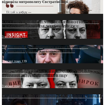
відповіла митрополиту Євстратію Зорі
3 місяці тому
213
EXCLUSIVE (DOCUMENTS)/BLOOD BROTHERS: THE
CRIMINAL FRANCHISE WITHIN THE OCU
3 місяці тому
127
Від віолончелі до Патріаршого жезла: Новий шлях
Грузинської Церкви з Католикосом Шіо III
3 місяці тому
139
ЕКСКЛЮЗИВ (ДОКУМЕНТИ)/БРАТИ ПО КРОВІ:
КРИМІНАЛЬНА ФРАНШИЗА В ПЦУ
3 місяці тому
539
МАТЕРИНСЬКИЙ ОМОРФОР В ЧАС ВІЙНИ В УКРАЇНІ