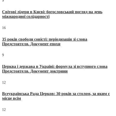
9
Світові лідери в Києві: богословський погляд на день
міжнародної солідарності
16
35 років свободи совісті: періодизація зі слова
Предстоятеля. Документ епохи
9
Церква і держава в Україні: формула зі вступного слова
Предстоятеля. Документ доктрини
12
Всеукраїнська Рада Церков: 30 років за столом, за яким є
місце всім
12