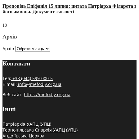
Проповідь Епіфанія 15 липня: цитата Патріарха Філарета з
його амвона. Документ тяглості
18
Архів
Архів
Контакти
Тел:
+38 (044) 599-000-5
E-mail:
info@mefodiy.org.ua
Веб-сайт:
https://mefodiy.org.ua
Інші
Патріархія УАПЦ (УПЦ)
Тернопільська Єпархія УАПЦ (УПЦ)
Андріївська Церква