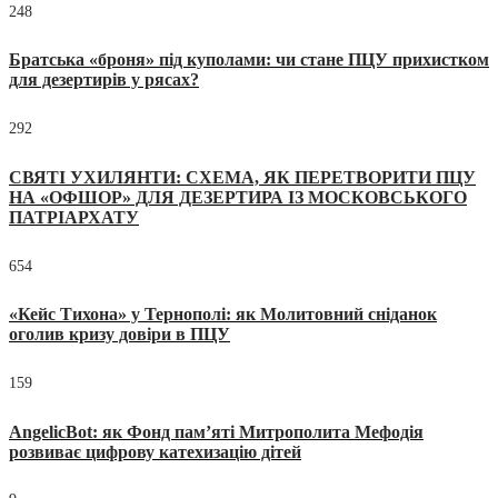
248
Братська «броня» під куполами: чи стане ПЦУ прихистком
для дезертирів у рясах?
292
СВЯТІ УХИЛЯНТИ: СХЕМА, ЯК ПЕРЕТВОРИТИ ПЦУ
НА «ОФШОР» ДЛЯ ДЕЗЕРТИРА ІЗ МОСКОВСЬКОГО
ПАТРІАРХАТУ
654
«Кейс Тихона» у Тернополі: як Молитовний сніданок
оголив кризу довіри в ПЦУ
159
AngelicBot: як Фонд пам’яті Митрополита Мефодія
розвиває цифрову катехизацію дітей