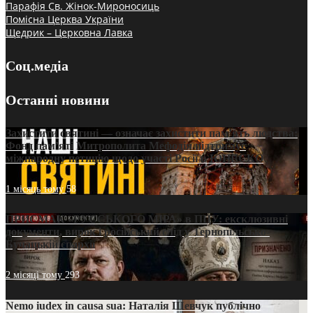
Парафія Св. Жінок-Мироносиць
Помісна Церква України
Щедрик – Церковна Лавка
Соц.медіа
Останні новини
Захистити святині — означає захистити пам’ять людства:
Фонд пам’яті Митрополита Мефодія підтримує
міжнародну петицію щодо участі Росії в ЮНЕСКО
1 місяць тому
58
ПРИСМАК «РУССЬКОГО МІРА» в ПЦУ: ексклюзивні
документи, вирок і російський слід у Тернопільсько-
Бучацькій єпархії
2 місяці тому
293
Nemo iudex in causa sua: Наталія Шевчук публічно