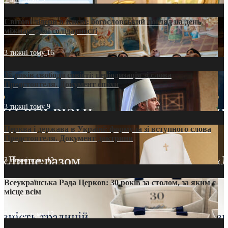
Світові лідери в Києві: богословський погляд на день
міжнародної солідарності
3 тижні тому
16
35 років свободи совісті: періодизація зі слова
Предстоятеля. Документ епохи
3 тижні тому
9
Церква і держава в Україні: формула зі вступного слова
Предстоятеля. Документ доктрини
3 тижні тому
12
Всеукраїнська Рада Церков: 30 років за столом, за яким є
місце всім
3 тижні тому
12