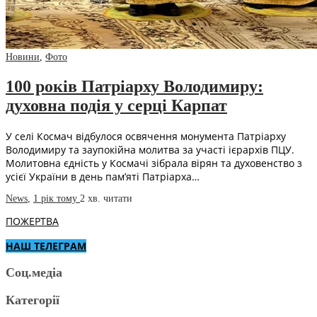
Новини
,
Фото
100 років Патріарху Володимиру:
духовна подія у серці Карпат
У селі Космач відбулося освячення монумента Патріарху
Володимиру та заупокійна молитва за участі ієрархів ПЦУ.
Молитовна єдність у Космачі зібрала вірян та духовенство з
усієї України в день пам’яті Патріарха…
News
,
1 рік тому
2 хв.
читати
ПОЖЕРТВА
НАШ ТЕЛЕГРАМ
Соц.медіа
Категорії