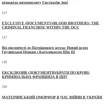
відповіла митрополиту Євстратію Зорі
213
EXCLUSIVE (DOCUMENTS)/BLOOD BROTHERS: THE
CRIMINAL FRANCHISE WITHIN THE OCU
127
Від віолончелі до Патріаршого жезла: Новий шлях
Грузинської Церкви з Католикосом Шіо III
139
ЕКСКЛЮЗИВ (ДОКУМЕНТИ)/БРАТИ ПО КРОВІ:
КРИМІНАЛЬНА ФРАНШИЗА В ПЦУ
539
МАТЕРИНСЬКИЙ ОМОРФОР В ЧАС ВІЙНИ В УКРАЇНІ