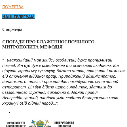
ПОЖЕРТВА
НАШ ТЕЛЕГРАМ
Соц.медіа
СПОГАДИ ПРО БЛАЖЕННОСПОЧИЛОГО
МИТРОПОЛИТА МЕФОДІЯ
“…Блаженніший мав якийсь особливий, дуже пронизливий
погляд. Він був дуже різнобічною та освіченою людиною. Він
цінував українську культуру, багато читав, працював і вимагав
від оточення відданої праці. Природжений адміністратор,
дипломат, вчитель і приклад для наслідування, непохитний
авторитет. Він був дійсно щирою людиною, здатним до
беззавітного служіння, виключно відданий правді.
Непередбачуваний, владика умів любити безкорисливо свою
Україну і свій рідний народ…”.