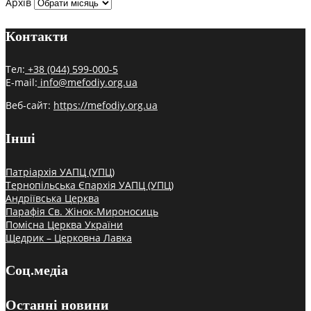
Архів
Контакти
Тел:
+38 (044) 599-000-5
E-mail:
info@mefodiy.org.ua
Веб-сайт:
https://mefodiy.org.ua
Інші
Патріархія УАПЦ (УПЦ)
Тернопільська Єпархія УАПЦ (УПЦ)
Андріївська Церква
Парафія Св. Жінок-Мироносиць
Помісна Церква України
Щедрик – Церковна Лавка
Соц.медіа
Останні новини