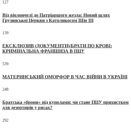
127
Від віолончелі до Патріаршого жезла: Новий шлях
Грузинської Церкви з Католикосом Шіо III
139
ЕКСКЛЮЗИВ (ДОКУМЕНТИ)/БРАТИ ПО КРОВІ:
КРИМІНАЛЬНА ФРАНШИЗА В ПЦУ
539
МАТЕРИНСЬКИЙ ОМОРФОР В ЧАС ВІЙНИ В УКРАЇНІ
248
Братська «броня» під куполами: чи стане ПЦУ прихистком
для дезертирів у рясах?
292