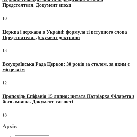
Предстоятеля. Документ епохи
10
Церква і держава в Україні: формула зі вступного слова
Предстоятеля. Документ доктрини
13
Всеукраїнська Рада Церков: 30 років за столом, за яким є
місце всім
12
Проповідь Епіфанія 15 липня: цитата Патріарха Філарета з
його амвона. Документ тяглості
18
Архів