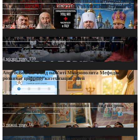
СВЯТІ УХИЛЯНТИ: СХЕМА, ЯК ПЕРЕТВОРИТИ ПЦУ
НА «ОФШОР» ДЛЯ ДЕЗЕРТИРА ІЗ МОСКОВСЬКОГО
ПАТРІАРХАТУ
3 місяці тому
654
«Кейс Тихона» у Тернополі: як Молитовний сніданок
оголив кризу довіри в ПЦУ
4 місяці тому
159
AngelicBot: як Фонд пам’яті Митрополита Мефодія
розвиває цифрову катехизацію дітей
5 днів тому
9
Світові лідери в Києві: богословський погляд на день
міжнародної солідарності
3 тижні тому
16
35 років свободи совісті: періодизація зі слова