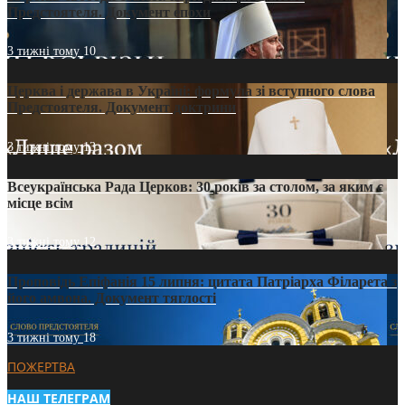
Предстоятеля. Документ епохи
3 тижні тому
10
Церква і держава в Україні: формула зі вступного слова
Предстоятеля. Документ доктрини
3 тижні тому
13
Всеукраїнська Рада Церков: 30 років за столом, за яким є
місце всім
3 тижні тому
12
Проповідь Епіфанія 15 липня: цитата Патріарха Філарета з
його амвона. Документ тяглості
3 тижні тому
18
ПОЖЕРТВА
НАШ ТЕЛЕГРАМ