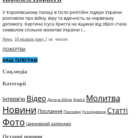
У Королівському палаці в Осло релігійні лідери України
розповіли про війну, віру та вдячність за норвезьку
допомогу. Картина Ісуса Христа на ящиках від зброї стала
символом спільної молитви України і…
News
,
10 місяців тому
2 хв.
читати
ПОЖЕРТВА
НАШ ТЕЛЕГРАМ
Соц.медіа
Категорії
Молитва
Відео
Інтерв'ю
Книга
Дитяча біблія
Новини
Статті
Послання
Проповіді
Розслідування
Фото
Церковний календар
Останні новини