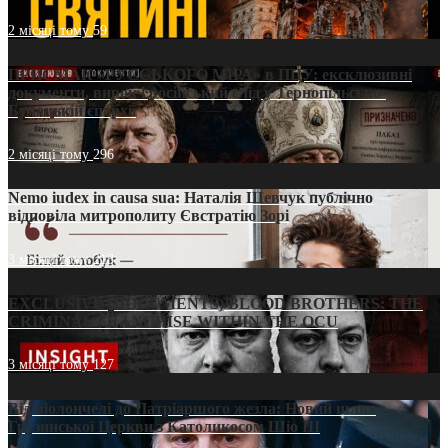
2 місяці тому
59
ПРИСМАК «РУССЬКОГО МІРА» в ПЦУ: ексклюзивні
документи, вирок і російський слід у Тернопільсько-
Бучацькій єпархії
2 місяці тому
296
Nemo iudex in causa sua: Наталія Шевчук публічно
відповіла митрополиту Євстратію Зорі
3 місяці тому
213
EXCLUSIVE (DOCUMENTS)/BLOOD BROTHERS: THE
CRIMINAL FRANCHISE WITHIN THE OCU
3 місяці тому
127
Від віолончелі до Патріаршого жезла: Новий шлях
Грузинської Церкви з Католикосом Шіо III