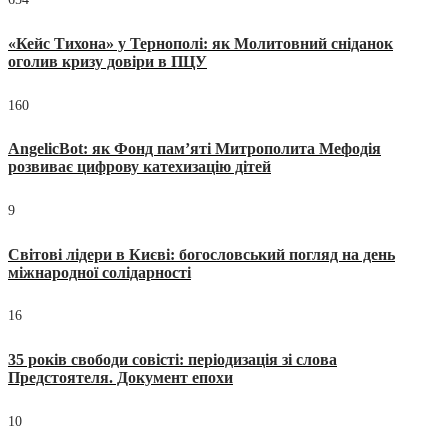
«Кейс Тихона» у Тернополі: як Молитовний сніданок
оголив кризу довіри в ПЦУ
160
AngelicBot: як Фонд пам’яті Митрополита Мефодія
розвиває цифрову катехизацію дітей
9
Світові лідери в Києві: богословський погляд на день
міжнародної солідарності
16
35 років свободи совісті: періодизація зі слова
Предстоятеля. Документ епохи
10