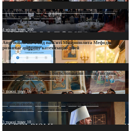
«Кейс Тихона» у Тернополі: як Молитовний сніданок
оголив кризу довіри в ПЦУ
4 місяці тому
160
AngelicBot: як Фонд пам’яті Митрополита Мефодія
розвиває цифрову катехизацію дітей
6 днів тому
9
Світові лідери в Києві: богословський погляд на день
міжнародної солідарності
3 тижні тому
16
35 років свободи совісті: періодизація зі слова
Предстоятеля. Документ епохи
3 тижні тому
10