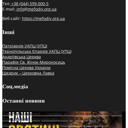
Тел:
+38 (044) 599-000-5
E-mail:
info@mefodiy.org.ua
Веб-сайт:
https://mefodiy.org.ua
Інші
Патріархія УАПЦ (УПЦ)
Тернопільська Єпархія УАПЦ (УПЦ)
Андріївська Церква
Парафія Св. Жінок-Мироносиць
Помісна Церква України
Щедрик – Церковна Лавка
Соц.медіа
Останні новини
Захистити святині — означає захистити пам’ять людства:
Фонд пам’яті Митрополита Мефодія підтримує
міжнародну петицію щодо участі Росії в ЮНЕСКО