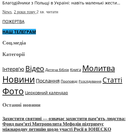
Благодійники з Польщі в Україні: навіть маленькі жести…
News
,
2 роки тому
2 хв.
читати
ПОЖЕРТВА
НАШ ТЕЛЕГРАМ
Соц.медіа
Категорії
Молитва
Відео
Інтерв'ю
Книга
Дитяча біблія
Новини
Статті
Послання
Проповіді
Розслідування
Фото
Церковний календар
Останні новини
Захистити святині — означає захистити пам’ять людства:
Фонд пам’яті Митрополита Мефодія підтримує
міжнародну петицію щодо участі Росії в ЮНЕСКО