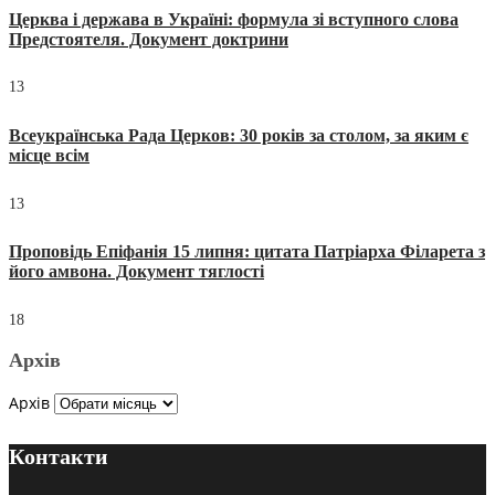
Церква і держава в Україні: формула зі вступного слова
Предстоятеля. Документ доктрини
13
Всеукраїнська Рада Церков: 30 років за столом, за яким є
місце всім
13
Проповідь Епіфанія 15 липня: цитата Патріарха Філарета з
його амвона. Документ тяглості
18
Архів
Архів
Контакти