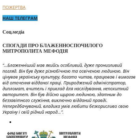
ПОЖЕРТВА
НАШ ТЕЛЕГРАМ
Соц.медіа
СПОГАДИ ПРО БЛАЖЕННОСПОЧИЛОГО
МИТРОПОЛИТА МЕФОДІЯ
“…Блаженніший мав якийсь особливий, дуже пронизливий
погляд. Він був дуже різнобічною та освіченою людиною. Він
цінував українську культуру, багато читав, працював і вимагав
від оточення відданої праці. Природжений адміністратор,
дипломат, вчитель і приклад для наслідування, непохитний
авторитет. Він був дійсно щирою людиною, здатним до
беззавітного служіння, виключно відданий правді.
Непередбачуваний, владика умів любити безкорисливо свою
Україну і свій рідний народ…”.