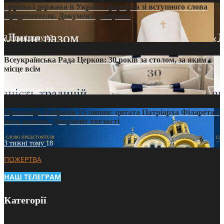
Церква і держава в Україні: формула зі вступного слова
Предстоятеля. Документ доктрини
3 тижні тому
13
Всеукраїнська Рада Церков: 30 років за столом, за яким є
місце всім
3 тижні тому
13
Проповідь Епіфанія 15 липня: цитата Патріарха Філарета з
його амвона. Документ тяглості
3 тижні тому
18
ПОЖЕРТВА
НАШ ТЕЛЕГРАМ
Категорії