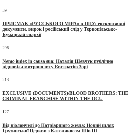
59
ПРИСМАК «РУССЬКОГО МІРА» в ПЦУ: ексклюзивні
документи, вирок і російський слід у Тернопільсько-
Бучацькій єпархії
296
Nemo iudex in causa sua: Наталія Шевчук публічно
відповіла митрополиту Євстратію Зорі
213
EXCLUSIVE (DOCUMENTS)/BLOOD BROTHERS: THE
CRIMINAL FRANCHISE WITHIN THE OCU
127
Від віолончелі до Патріаршого жезла: Новий шлях
Грузинської Церкви з Католикосом Шіо III