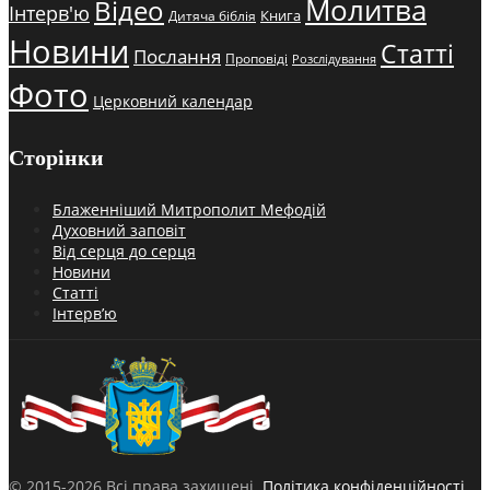
Молитва
Відео
Інтерв'ю
Книга
Дитяча біблія
Новини
Статті
Послання
Проповіді
Розслідування
Фото
Церковний календар
Сторінки
Блаженніший Митрополит Мефодій
Духовний заповіт
Від серця до серця
Новини
Статті
Інтерв’ю
© 2015-2026 Всі права захищені.
Політика конфіденційності