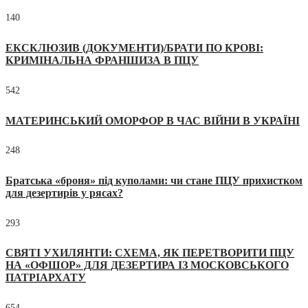
140
ЕКСКЛЮЗИВ (ДОКУМЕНТИ)/БРАТИ ПО КРОВІ:
КРИМІНАЛЬНА ФРАНШИЗА В ПЦУ
542
МАТЕРИНСЬКИЙ ОМОРФОР В ЧАС ВІЙНИ В УКРАЇНІ
248
Братська «броня» під куполами: чи стане ПЦУ прихистком
для дезертирів у рясах?
293
СВЯТІ УХИЛЯНТИ: СХЕМА, ЯК ПЕРЕТВОРИТИ ПЦУ
НА «ОФШОР» ДЛЯ ДЕЗЕРТИРА ІЗ МОСКОВСЬКОГО
ПАТРІАРХАТУ
654