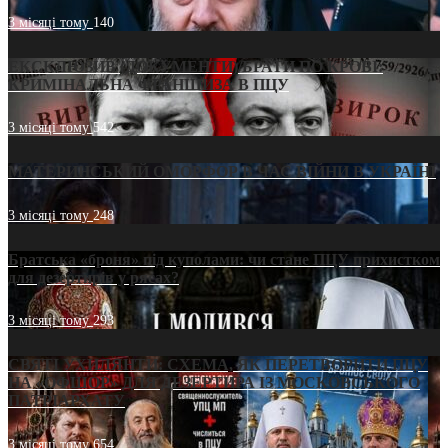
3 місяці тому
140
ЕКСКЛЮЗИВ (ДОКУМЕНТИ)/БРАТИ ПО КРОВІ:
КРИМІНАЛЬНА ФРАНШИЗА В ПЦУ
3 місяці тому
542
МАТЕРИНСЬКИЙ ОМОРФОР В ЧАС ВІЙНИ В УКРАЇНІ
3 місяці тому
248
Братська «броня» під куполами: чи стане ПЦУ прихистком
для дезертирів у рясах?
3 місяці тому
293
СВЯТІ УХИЛЯНТИ: СХЕМА, ЯК ПЕРЕТВОРИТИ ПЦУ
НА «ОФШОР» ДЛЯ ДЕЗЕРТИРА ІЗ МОСКОВСЬКОГО
ПАТРІАРХАТУ
3 місяці тому
654