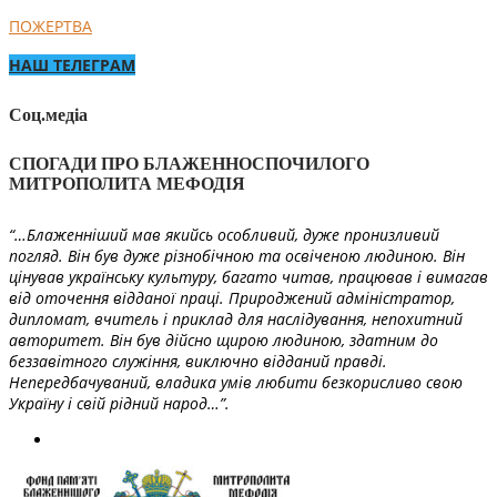
ПОЖЕРТВА
НАШ ТЕЛЕГРАМ
Соц.медіа
СПОГАДИ ПРО БЛАЖЕННОСПОЧИЛОГО
МИТРОПОЛИТА МЕФОДІЯ
“…Блаженніший мав якийсь особливий, дуже пронизливий
погляд. Він був дуже різнобічною та освіченою людиною. Він
цінував українську культуру, багато читав, працював і вимагав
від оточення відданої праці. Природжений адміністратор,
дипломат, вчитель і приклад для наслідування, непохитний
авторитет. Він був дійсно щирою людиною, здатним до
беззавітного служіння, виключно відданий правді.
Непередбачуваний, владика умів любити безкорисливо свою
Україну і свій рідний народ…”.