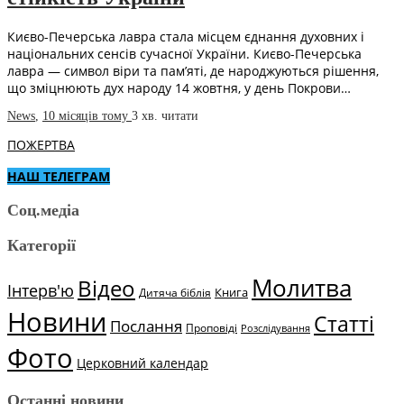
Києво-Печерська лавра стала місцем єднання духовних і
національних сенсів сучасної України. Києво-Печерська
лавра — символ віри та пам’яті, де народжуються рішення,
що зміцнюють дух народу 14 жовтня, у день Покрови…
News
,
10 місяців тому
3 хв.
читати
ПОЖЕРТВА
НАШ ТЕЛЕГРАМ
Соц.медіа
Категорії
Молитва
Відео
Інтерв'ю
Книга
Дитяча біблія
Новини
Статті
Послання
Проповіді
Розслідування
Фото
Церковний календар
Останні новини