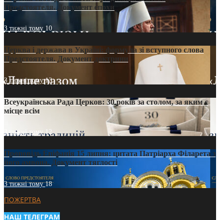
Предстоятеля. Документ епохи
3 тижні тому
10
Церква і держава в Україні: формула зі вступного слова
Предстоятеля. Документ доктрини
3 тижні тому
13
Всеукраїнська Рада Церков: 30 років за столом, за яким є
місце всім
3 тижні тому
12
Проповідь Епіфанія 15 липня: цитата Патріарха Філарета з
його амвона. Документ тяглості
3 тижні тому
18
ПОЖЕРТВА
НАШ ТЕЛЕГРАМ