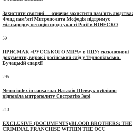
Захистити святині — означає захистити пам’ять людства:
Фонд пам’яті Митрополита Мефодія підтримує
міжнародну петицію щодо участі Росії в ЮНЕСКО
59
ПРИСМАК «РУССЬКОГО МІРА» в ПЦУ: ексклюзивні
документи, вирок і російський слід у Тернопільсько-
Бучацькій єпархії
295
Nemo iudex in causa sua: Наталія Шевчук публічно
відповіла митрополиту Євстратію Зорі
213
EXCLUSIVE (DOCUMENTS)/BLOOD BROTHERS: THE
CRIMINAL FRANCHISE WITHIN THE OCU