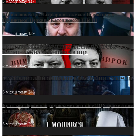
3 місяці тому
127
Від віолончелі до Патріаршого жезла: Новий шлях
Грузинської Церкви з Католикосом Шіо III
3 місяці тому
139
ЕКСКЛЮЗИВ (ДОКУМЕНТИ)/БРАТИ ПО КРОВІ:
КРИМІНАЛЬНА ФРАНШИЗА В ПЦУ
3 місяці тому
542
МАТЕРИНСЬКИЙ ОМОРФОР В ЧАС ВІЙНИ В УКРАЇНІ
3 місяці тому
248
Братська «броня» під куполами: чи стане ПЦУ прихистком
для дезертирів у рясах?
3 місяці тому
292