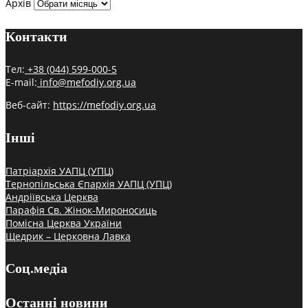
Архів
Контакти
Тел:
+38 (044) 599-000-5
E-mail:
info@mefodiy.org.ua
Веб-сайт:
https://mefodiy.org.ua
Інші
Патріархія УАПЦ (УПЦ)
Тернопільська Єпархія УАПЦ (УПЦ)
Андріївська Церква
Парафія Св. Жінок-Мироносиць
Помісна Церква України
Щедрик – Церковна Лавка
Соц.медіа
Останні новини