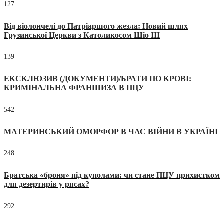
127
Від віолончелі до Патріаршого жезла: Новий шлях
Грузинської Церкви з Католикосом Шіо III
139
ЕКСКЛЮЗИВ (ДОКУМЕНТИ)/БРАТИ ПО КРОВІ:
КРИМІНАЛЬНА ФРАНШИЗА В ПЦУ
542
МАТЕРИНСЬКИЙ ОМОРФОР В ЧАС ВІЙНИ В УКРАЇНІ
248
Братська «броня» під куполами: чи стане ПЦУ прихистком
для дезертирів у рясах?
292