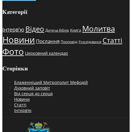
Категорії
Молитва
Відео
Інтерв'ю
Книга
Дитяча біблія
Новини
Статті
Послання
Проповіді
Розслідування
Фото
Церковний календар
Сторінки
Блаженніший Митрополит Мефодій
Духовний заповіт
Від серця до серця
Новини
Статті
Інтерв’ю