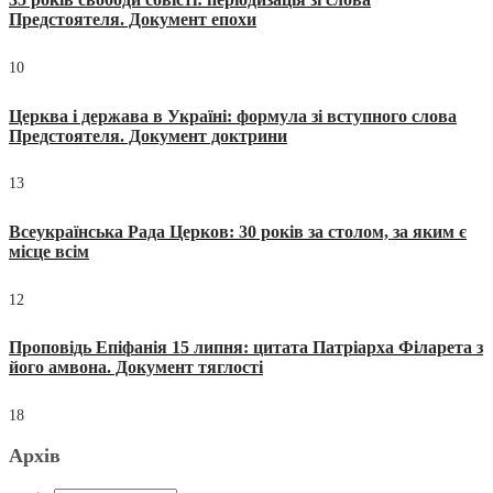
Предстоятеля. Документ епохи
10
Церква і держава в Україні: формула зі вступного слова
Предстоятеля. Документ доктрини
13
Всеукраїнська Рада Церков: 30 років за столом, за яким є
місце всім
12
Проповідь Епіфанія 15 липня: цитата Патріарха Філарета з
його амвона. Документ тяглості
18
Архів