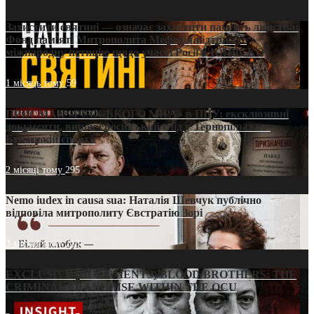
Захистити святині — означає захистити пам’ять людства:
Фонд пам’яті Митрополита Мефодія підтримує
міжнародну петицію щодо участі Росії в ЮНЕСКО
1 місяць тому
59
ПРИСМАК «РУССЬКОГО МІРА» в ПЦУ: ексклюзивні
документи, вирок і російський слід у Тернопільсько-
Бучацькій єпархії
2 місяці тому
295
Nemo iudex in causa sua: Наталія Шевчук публічно
відповіла митрополиту Євстратію Зорі
3 місяці тому
213
EXCLUSIVE (DOCUMENTS)/BLOOD BROTHERS: THE
CRIMINAL FRANCHISE WITHIN THE OCU