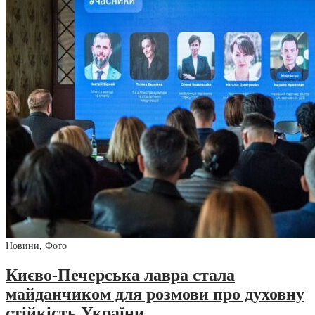
Новини
,
Фото
Києво-Печерська лавра стала
майданчиком для розмови про духовну
стійкість України