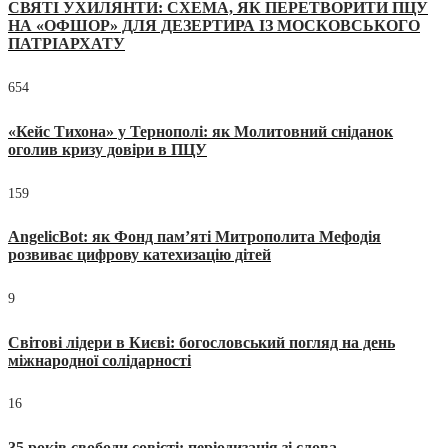
СВЯТІ УХИЛЯНТИ: СХЕМА, ЯК ПЕРЕТВОРИТИ ПЦУ
НА «ОФШОР» ДЛЯ ДЕЗЕРТИРА ІЗ МОСКОВСЬКОГО
ПАТРІАРХАТУ
654
«Кейс Тихона» у Тернополі: як Молитовний сніданок
оголив кризу довіри в ПЦУ
159
AngelicBot: як Фонд пам’яті Митрополита Мефодія
розвиває цифрову катехизацію дітей
9
Світові лідери в Києві: богословський погляд на день
міжнародної солідарності
16
35 років свободи совісті: періодизація зі слова