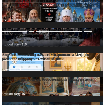
СВЯТІ УХИЛЯНТИ: СХЕМА, ЯК ПЕРЕТВОРИТИ ПЦУ
НА «ОФШОР» ДЛЯ ДЕЗЕРТИРА ІЗ МОСКОВСЬКОГО
ПАТРІАРХАТУ
3 місяці тому
654
«Кейс Тихона» у Тернополі: як Молитовний сніданок
оголив кризу довіри в ПЦУ
4 місяці тому
159
AngelicBot: як Фонд пам’яті Митрополита Мефодія
розвиває цифрову катехизацію дітей
5 днів тому
9
Світові лідери в Києві: богословський погляд на день
міжнародної солідарності
3 тижні тому
16
35 років свободи совісті: періодизація зі слова