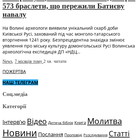
573 браслети, що пережили Батиєву
навалу
На Волині археологи виявили унікальний скарб доби
Київської Русі, захований під час монголо-татарського
вторгнення 1241 року. Безпрецедентна знахідка змінює
уявлення про міську культуру домонгольської Русі Волинська
археологічна експедиція ДП «НДЦ…
News
,
7 місяців тому
2 хв.
читати
ПОЖЕРТВА
НАШ ТЕЛЕГРАМ
Соц.медіа
Категорії
Молитва
Відео
Інтерв'ю
Книга
Дитяча біблія
Новини
Статті
Послання
Проповіді
Розслідування