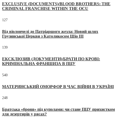
EXCLUSIVE (DOCUMENTS)/BLOOD BROTHERS: THE
CRIMINAL FRANCHISE WITHIN THE OCU
127
Від віолончелі до Патріаршого жезла: Новий шлях
Грузинської Церкви з Католикосом Шіо III
139
ЕКСКЛЮЗИВ (ДОКУМЕНТИ)/БРАТИ ПО КРОВІ:
КРИМІНАЛЬНА ФРАНШИЗА В ПЦУ
540
МАТЕРИНСЬКИЙ ОМОРФОР В ЧАС ВІЙНИ В УКРАЇНІ
248
Братська «броня» під куполами: чи стане ПЦУ прихистком
для дезертирів у рясах?