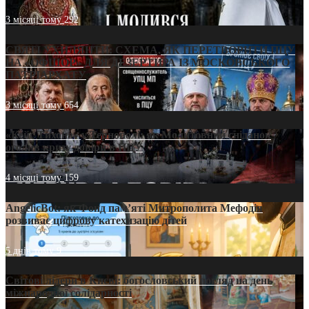
3 місяці тому
292
СВЯТІ УХИЛЯНТИ: СХЕМА, ЯК ПЕРЕТВОРИТИ ПЦУ
НА «ОФШОР» ДЛЯ ДЕЗЕРТИРА ІЗ МОСКОВСЬКОГО
ПАТРІАРХАТУ
3 місяці тому
654
«Кейс Тихона» у Тернополі: як Молитовний сніданок
оголив кризу довіри в ПЦУ
4 місяці тому
159
AngelicBot: як Фонд пам’яті Митрополита Мефодія
розвиває цифрову катехизацію дітей
5 днів тому
9
Світові лідери в Києві: богословський погляд на день
міжнародної солідарності