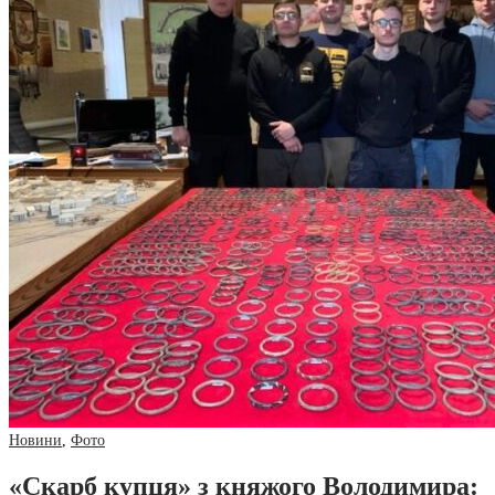
Новини
,
Фото
«Скарб купця» з княжого Володимира: