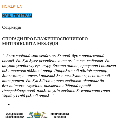
ПОЖЕРТВА
НАШ ТЕЛЕГРАМ
Соц.медіа
СПОГАДИ ПРО БЛАЖЕННОСПОЧИЛОГО
МИТРОПОЛИТА МЕФОДІЯ
“…Блаженніший мав якийсь особливий, дуже пронизливий
погляд. Він був дуже різнобічною та освіченою людиною. Він
цінував українську культуру, багато читав, працював і вимагав
від оточення відданої праці. Природжений адміністратор,
дипломат, вчитель і приклад для наслідування, непохитний
авторитет. Він був дійсно щирою людиною, здатним до
беззавітного служіння, виключно відданий правді.
Непередбачуваний, владика умів любити безкорисливо свою
Україну і свій рідний народ…”.