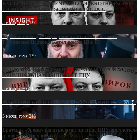
EXCLUSIVE (DOCUMENTS)/BLOOD BROTHERS: THE
CRIMINAL FRANCHISE WITHIN THE OCU
3 місяці тому
127
Від віолончелі до Патріаршого жезла: Новий шлях
Грузинської Церкви з Католикосом Шіо III
3 місяці тому
139
ЕКСКЛЮЗИВ (ДОКУМЕНТИ)/БРАТИ ПО КРОВІ:
КРИМІНАЛЬНА ФРАНШИЗА В ПЦУ
3 місяці тому
540
МАТЕРИНСЬКИЙ ОМОРФОР В ЧАС ВІЙНИ В УКРАЇНІ
3 місяці тому
248
Братська «броня» під куполами: чи стане ПЦУ прихистком
для дезертирів у рясах?