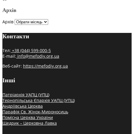
Архів
Архів
Контакти
Тел:
+38 (044) 599-000-5
E-mail:
info@mefodiy.org.ua
Веб-сайт:
https://mefodiy.org.ua
Інші
Патріархія УАПЦ (УПЦ)
Тернопільська Єпархія УАПЦ (УПЦ)
Андріївська Церква
Парафія Св. Жінок-Мироносиць
Помісна Церква України
Щедрик – Церковна Лавка