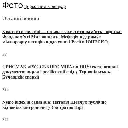
Фото
Церковний календар
Останні новини
Захистити святині — означає захистити пам’ять людства:
Фонд пам’яті Митрополита Мефодія підтримує
міжнародну петицію щодо участі Росії в ЮНЕСКО
58
ПРИСМАК «РУССЬКОГО МІРА» в ПЦУ: ексклюзивні
документи, вирок і російський слід у Тернопільсько-
Бучацькій єпархії
295
Nemo iudex in causa sua: Наталія Шевчук публічно
відповіла митрополиту Євстратію Зорі
213