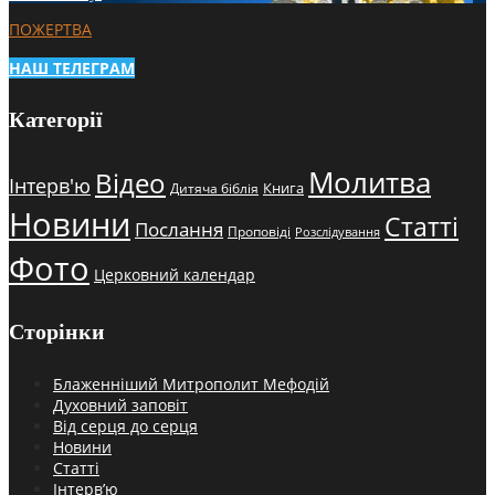
ПОЖЕРТВА
НАШ ТЕЛЕГРАМ
Категорії
Молитва
Відео
Інтерв'ю
Книга
Дитяча біблія
Новини
Статті
Послання
Проповіді
Розслідування
Фото
Церковний календар
Сторінки
Блаженніший Митрополит Мефодій
Духовний заповіт
Від серця до серця
Новини
Статті
Інтерв’ю