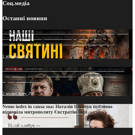
Соц.медіа
Останні новини
Захистити святині — означає захистити пам’ять людства:
Фонд пам’яті Митрополита Мефодія підтримує
міжнародну петицію щодо участі Росії в ЮНЕСКО
1 місяць тому
58
ПРИСМАК «РУССЬКОГО МІРА» в ПЦУ: ексклюзивні
документи, вирок і російський слід у Тернопільсько-
Бучацькій єпархії
2 місяці тому
295
Nemo iudex in causa sua: Наталія Шевчук публічно
відповіла митрополиту Євстратію Зорі
3 місяці тому
213