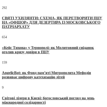
292
СВЯТІ УХИЛЯНТИ: СХЕМА, ЯК ПЕРЕТВОРИТИ ПЦУ
НА «ОФШОР» ДЛЯ ДЕЗЕРТИРА ІЗ МОСКОВСЬКОГО
ПАТРІАРХАТУ
654
«Кейс Тихона» у Тернополі: як Молитовний сніданок
оголив кризу довіри в ПЦУ
159
AngelicBot: як Фонд пам’яті Митрополита Мефодія
розвиває цифрову катехизацію дітей
9
Світові лідери в Києві: богословський погляд на день
міжнародної солідарності