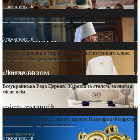
3 тижні тому
16
35 років свободи совісті: періодизація зі слова
Предстоятеля. Документ епохи
3 тижні тому
10
Церква і держава в Україні: формула зі вступного слова
Предстоятеля. Документ доктрини
3 тижні тому
13
Всеукраїнська Рада Церков: 30 років за столом, за яким є
місце всім
3 тижні тому
12
Проповідь Епіфанія 15 липня: цитата Патріарха Філарета з
його амвона. Документ тяглості
3 тижні тому
18