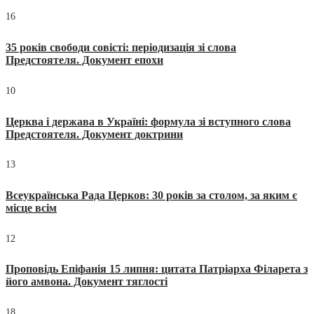
16
35 років свободи совісті: періодизація зі слова
Предстоятеля. Документ епохи
10
Церква і держава в Україні: формула зі вступного слова
Предстоятеля. Документ доктрини
13
Всеукраїнська Рада Церков: 30 років за столом, за яким є
місце всім
12
Проповідь Епіфанія 15 липня: цитата Патріарха Філарета з
його амвона. Документ тяглості
18