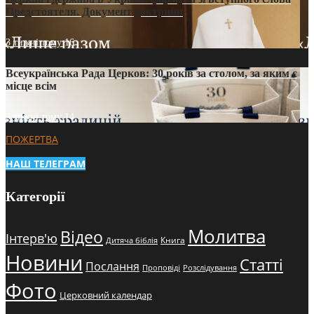
Предстоятеля. Документ доктрини
3 тижні тому
16
Всеукраїнська Рада Церков: 30 років за столом, за яким є
місце всім
3 тижні тому
14
ПОЖЕРТВА
НАШ ТЕЛЕГРАМ
Категорії
Молитва
Відео
Інтерв'ю
Книга
Дитяча біблія
Новини
Статті
Послання
Проповіді
Розслідування
Фото
Церковний календар