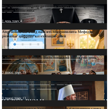
Від гучного скандалу до тихого закриття: хто зупинив
справу Мстислава
1 день тому
4
AngelicBot: як Фонд пам’яті Митрополита Мефодія
розвиває цифрову катехизацію дітей
1 тиждень тому
12
Світові лідери в Києві: богословський погляд на день
міжнародної солідарності
3 тижні тому
19
35 років свободи совісті: періодизація зі слова
Предстоятеля. Документ епохи
3 тижні тому
13
Церква і держава в Україні: формула зі вступного слова