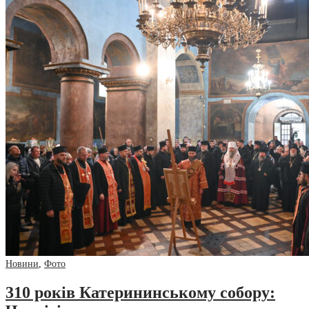
Новини
,
Фото
310 років Катерининському собору: