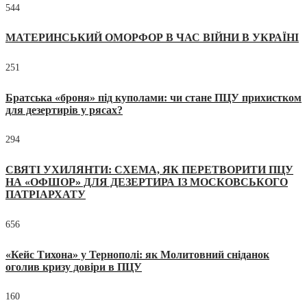
544
МАТЕРИНСЬКИЙ ОМОРФОР В ЧАС ВІЙНИ В УКРАЇНІ
251
Братська «броня» під куполами: чи стане ПЦУ прихистком
для дезертирів у рясах?
294
СВЯТІ УХИЛЯНТИ: СХЕМА, ЯК ПЕРЕТВОРИТИ ПЦУ
НА «ОФШОР» ДЛЯ ДЕЗЕРТИРА ІЗ МОСКОВСЬКОГО
ПАТРІАРХАТУ
656
«Кейс Тихона» у Тернополі: як Молитовний сніданок
оголив кризу довіри в ПЦУ
160