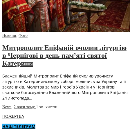
Новини
,
Фото
Митрополит Епіфаній очолив літургію
в Чернігові в день пам’яті святої
Катерини
Блаженнійший Митрополит Епіфаній очолив урочисту
літургію в Катерининському соборі, молячись за Україну та її
захисників. Молитва за мир і героїв України у Чернігові:
святкове богослужіння Блаженнійшого Митрополита Епіфанія
24 листопада…
News
,
2 роки тому
1 хв.
читати
ПОЖЕРТВА
НАШ ТЕЛЕГРАМ