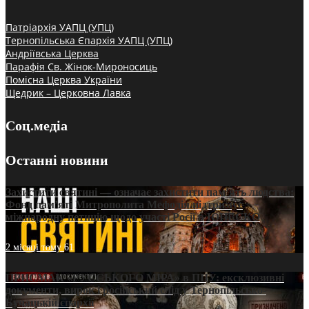
Патріархія УАПЦ (УПЦ)
Тернопільська Єпархія УАПЦ (УПЦ)
Андріївська Церква
Парафія Св. Жінок-Мироносиць
Помісна Церква України
Щедрик – Церковна Лавка
Соц.медіа
Останні новини
Захистити святині — означає захистити пам’ять людства:
Фонд пам’яті Митрополита Мефодія підтримує
міжнародну петицію щодо участі Росії в ЮНЕСКО
2 місяці тому
61
ПРИСМАК «РУССЬКОГО МІРА» в ПЦУ: ексклюзивні
документи, вирок і російський слід у Тернопільсько-
Бучацькій єпархії