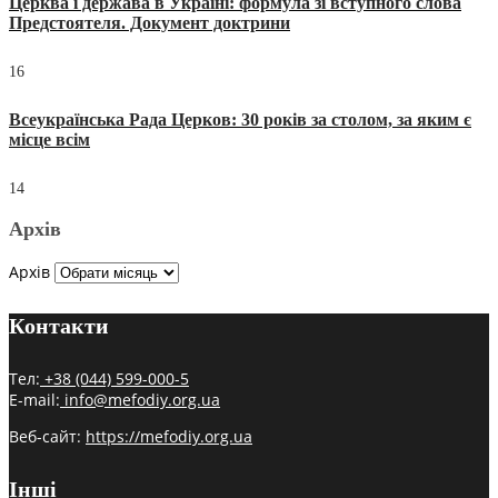
Церква і держава в Україні: формула зі вступного слова
Предстоятеля. Документ доктрини
16
Всеукраїнська Рада Церков: 30 років за столом, за яким є
місце всім
14
Архів
Архів
Контакти
Тел:
+38 (044) 599-000-5
E-mail:
info@mefodiy.org.ua
Веб-сайт:
https://mefodiy.org.ua
Інші