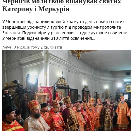
Чернігів молитвою вшанував святих
Катерину і Меркурія
У Чернігові відзначили ювілей храму та день памʼяті святих,
звершивши урочисту літургію під проводом Митрополита
Епіфанія. Подвиг віри у різні епохи — одне духовне свідчення
У Чернігові відзначили 310-ліття освячення…
News
,
9 місяців тому
2 хв.
читати