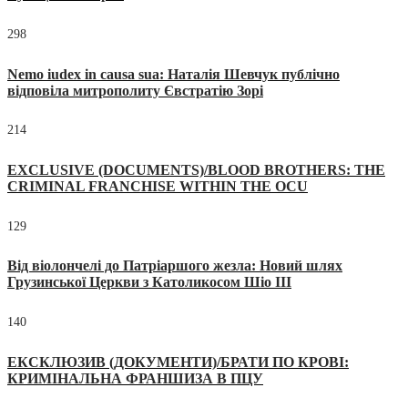
298
Nemo iudex in causa sua: Наталія Шевчук публічно
відповіла митрополиту Євстратію Зорі
214
EXCLUSIVE (DOCUMENTS)/BLOOD BROTHERS: THE
CRIMINAL FRANCHISE WITHIN THE OCU
129
Від віолончелі до Патріаршого жезла: Новий шлях
Грузинської Церкви з Католикосом Шіо III
140
ЕКСКЛЮЗИВ (ДОКУМЕНТИ)/БРАТИ ПО КРОВІ:
КРИМІНАЛЬНА ФРАНШИЗА В ПЦУ