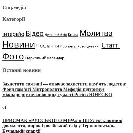
Соц.медіа
Категорії
Молитва
Відео
Інтерв'ю
Книга
Дитяча біблія
Новини
Статті
Послання
Проповіді
Розслідування
Фото
Церковний календар
Останні новини
Захистити святині — означає захистити пам’ять людства:
Фонд пам’яті Митрополита Мефодія підтримує
міжнародну петицію щодо участі Росії в ЮНЕСКО
61
ПРИСМАК «РУССЬКОГО МІРА» в ПЦУ: ексклюзивні
документи, вирок і російський слід у Тернопільсько-
Бучацькій єпархії