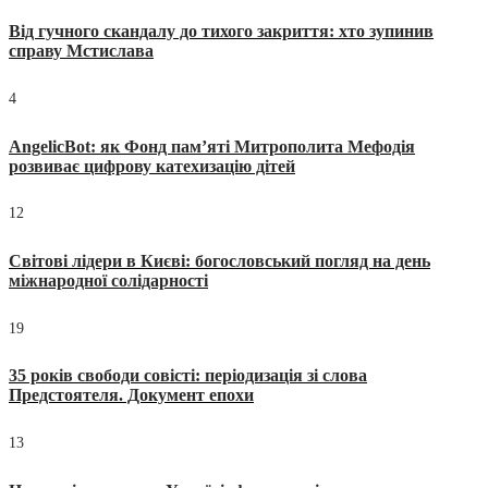
Від гучного скандалу до тихого закриття: хто зупинив
справу Мстислава
4
AngelicBot: як Фонд пам’яті Митрополита Мефодія
розвиває цифрову катехизацію дітей
12
Світові лідери в Києві: богословський погляд на день
міжнародної солідарності
19
35 років свободи совісті: періодизація зі слова
Предстоятеля. Документ епохи
13