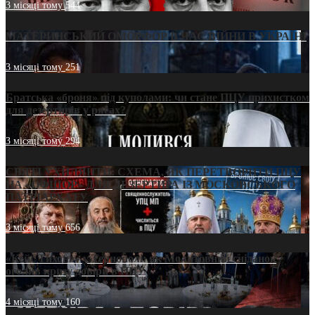
3 місяці тому
544
МАТЕРИНСЬКИЙ ОМОРФОР В ЧАС ВІЙНИ В УКРАЇНІ
3 місяці тому
251
Братська «броня» під куполами: чи стане ПЦУ прихистком
для дезертирів у рясах?
3 місяці тому
294
СВЯТІ УХИЛЯНТИ: СХЕМА, ЯК ПЕРЕТВОРИТИ ПЦУ
НА «ОФШОР» ДЛЯ ДЕЗЕРТИРА ІЗ МОСКОВСЬКОГО
ПАТРІАРХАТУ
3 місяці тому
656
«Кейс Тихона» у Тернополі: як Молитовний сніданок
оголив кризу довіри в ПЦУ
4 місяці тому
160