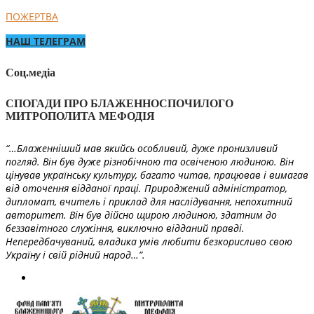
ПОЖЕРТВА
НАШ ТЕЛЕГРАМ
Соц.медіа
СПОГАДИ ПРО БЛАЖЕННОСПОЧИЛОГО
МИТРОПОЛИТА МЕФОДІЯ
“…Блаженніший мав якийсь особливий, дуже пронизливий
погляд. Він був дуже різнобічною та освіченою людиною. Він
цінував українську культуру, багато читав, працював і вимагав
від оточення відданої праці. Природжений адміністратор,
дипломат, вчитель і приклад для наслідування, непохитний
авторитет. Він був дійсно щирою людиною, здатним до
беззавітного служіння, виключно відданий правді.
Непередбачуваний, владика умів любити безкорисливо свою
Україну і свій рідний народ…”.