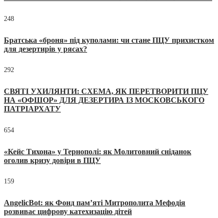
248
Братська «броня» під куполами: чи стане ПЦУ прихистком
для дезертирів у рясах?
292
СВЯТІ УХИЛЯНТИ: СХЕМА, ЯК ПЕРЕТВОРИТИ ПЦУ
НА «ОФШОР» ДЛЯ ДЕЗЕРТИРА ІЗ МОСКОВСЬКОГО
ПАТРІАРХАТУ
654
«Кейс Тихона» у Тернополі: як Молитовний сніданок
оголив кризу довіри в ПЦУ
159
AngelicBot: як Фонд пам’яті Митрополита Мефодія
розвиває цифрову катехизацію дітей