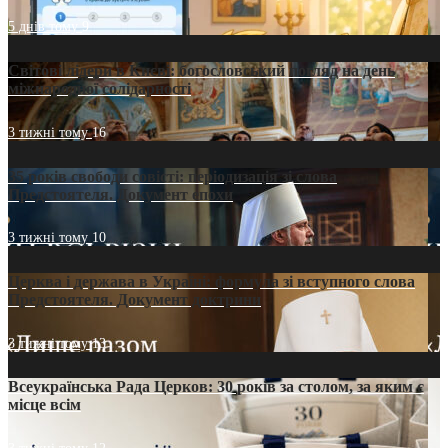
5 днів тому
9
Світові лідери в Києві: богословський погляд на день
міжнародної солідарності
3 тижні тому
16
35 років свободи совісті: періодизація зі слова
Предстоятеля. Документ епохи
3 тижні тому
10
Церква і держава в Україні: формула зі вступного слова
Предстоятеля. Документ доктрини
3 тижні тому
13
Всеукраїнська Рада Церков: 30 років за столом, за яким є
місце всім