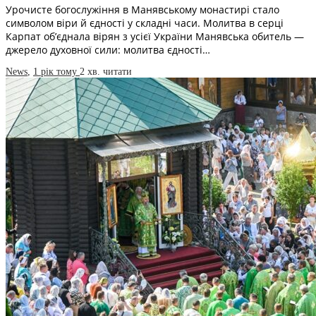
Урочисте богослужіння в Манявському монастирі стало
символом віри й єдності у складні часи. Молитва в серці
Карпат об’єднала вірян з усієї України Манявська обитель —
джерело духовної сили: молитва єдності…
News
,
1 рік тому
2 хв.
читати