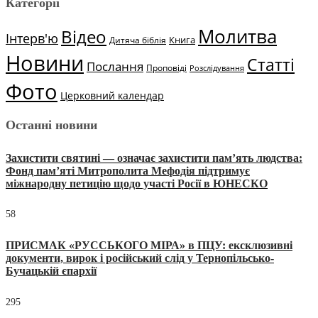
Категорії
Молитва
Відео
Інтерв'ю
Книга
Дитяча біблія
Новини
Статті
Послання
Проповіді
Розслідування
Фото
Церковний календар
Останні новини
Захистити святині — означає захистити пам’ять людства:
Фонд пам’яті Митрополита Мефодія підтримує
міжнародну петицію щодо участі Росії в ЮНЕСКО
58
ПРИСМАК «РУССЬКОГО МІРА» в ПЦУ: ексклюзивні
документи, вирок і російський слід у Тернопільсько-
Бучацькій єпархії
295