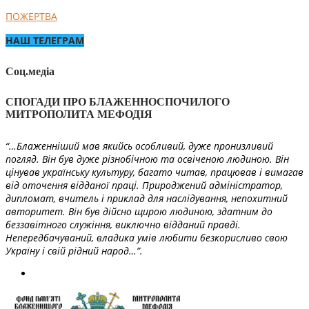
ПОЖЕРТВА
НАШ ТЕЛЕГРАМ
Соц.медіа
СПОГАДИ ПРО БЛАЖЕННОСПОЧИЛОГО
МИТРОПОЛИТА МЕФОДІЯ
“…Блаженніший мав якийсь особливий, дуже пронизливий
погляд. Він був дуже різнобічною та освіченою людиною. Він
цінував українську культуру, багато читав, працював і вимагав
від оточення відданої праці. Природжений адміністратор,
дипломат, вчитель і приклад для наслідування, непохитний
авторитет. Він був дійсно щирою людиною, здатним до
беззавітного служіння, виключно відданий правді.
Непередбачуваний, владика умів любити безкорисливо свою
Україну і свій рідний народ…”.