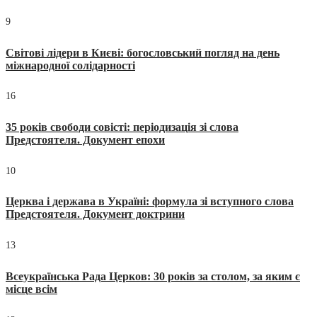
9
Світові лідери в Києві: богословський погляд на день
міжнародної солідарності
16
35 років свободи совісті: періодизація зі слова
Предстоятеля. Документ епохи
10
Церква і держава в Україні: формула зі вступного слова
Предстоятеля. Документ доктрини
13
Всеукраїнська Рада Церков: 30 років за столом, за яким є
місце всім