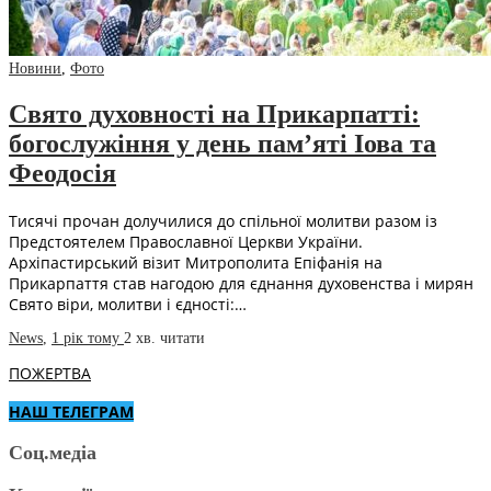
Новини
,
Фото
Свято духовності на Прикарпатті:
богослужіння у день пам’яті Іова та
Феодосія
Тисячі прочан долучилися до спільної молитви разом із
Предстоятелем Православної Церкви України.
Архіпастирський візит Митрополита Епіфанія на
Прикарпаття став нагодою для єднання духовенства і мирян
Свято віри, молитви і єдності:…
News
,
1 рік тому
2 хв.
читати
ПОЖЕРТВА
НАШ ТЕЛЕГРАМ
Соц.медіа