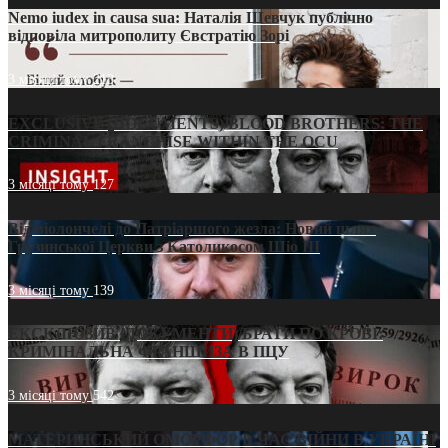
Nemo iudex in causa sua: Наталія Шевчук публічно
відповіла митрополиту Євстратію Зорі
3 місяці тому
213
EXCLUSIVE (DOCUMENTS)/BLOOD BROTHERS: THE
CRIMINAL FRANCHISE WITHIN THE OCU
3 місяці тому
127
Від віолончелі до Патріаршого жезла: Новий шлях
Грузинської Церкви з Католикосом Шіо III
3 місяці тому
139
ЕКСКЛЮЗИВ (ДОКУМЕНТИ)/БРАТИ ПО КРОВІ:
КРИМІНАЛЬНА ФРАНШИЗА В ПЦУ
3 місяці тому
542
МАТЕРИНСЬКИЙ ОМОРФОР В ЧАС ВІЙНИ В УКРАЇНІ