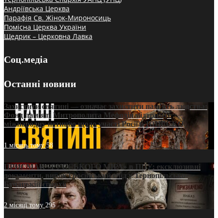
Андріївська Церква
Парафія Св. Жінок-Мироносиць
Помісна Церква України
Щедрик – Церковна Лавка
Соц.медіа
Останні новини
Захистити святині — означає захистити пам’ять людства:
Фонд пам’яті Митрополита Мефодія підтримує
міжнародну петицію щодо участі Росії в ЮНЕСКО
1 місяць тому
58
ПРИСМАК «РУССЬКОГО МІРА» в ПЦУ: ексклюзивні
документи, вирок і російський слід у Тернопільсько-
Бучацькій єпархії
2 місяці тому
295