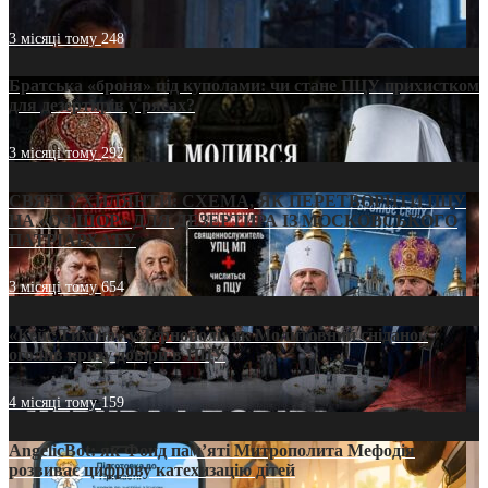
3 місяці тому
248
Братська «броня» під куполами: чи стане ПЦУ прихистком
для дезертирів у рясах?
3 місяці тому
292
СВЯТІ УХИЛЯНТИ: СХЕМА, ЯК ПЕРЕТВОРИТИ ПЦУ
НА «ОФШОР» ДЛЯ ДЕЗЕРТИРА ІЗ МОСКОВСЬКОГО
ПАТРІАРХАТУ
3 місяці тому
654
«Кейс Тихона» у Тернополі: як Молитовний сніданок
оголив кризу довіри в ПЦУ
4 місяці тому
159
AngelicBot: як Фонд пам’яті Митрополита Мефодія
розвиває цифрову катехизацію дітей