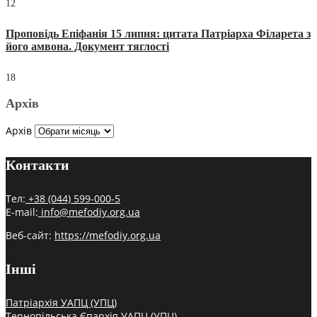
12
Проповідь Епіфанія 15 липня: цитата Патріарха Філарета з
його амвона. Документ тяглості
18
Архів
Архів
Контакти
Тел:
+38 (044) 599-000-5
E-mail:
info@mefodiy.org.ua
Веб-сайт:
https://mefodiy.org.ua
Інші
Патріархія УАПЦ (УПЦ)
Тернопільська Єпархія УАПЦ (УПЦ)