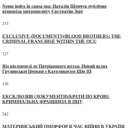
Nemo iudex in causa sua: Наталія Шевчук публічно
відповіла митрополиту Євстратію Зорі
213
EXCLUSIVE (DOCUMENTS)/BLOOD BROTHERS: THE
CRIMINAL FRANCHISE WITHIN THE OCU
127
Від віолончелі до Патріаршого жезла: Новий шлях
Грузинської Церкви з Католикосом Шіо III
139
ЕКСКЛЮЗИВ (ДОКУМЕНТИ)/БРАТИ ПО КРОВІ:
КРИМІНАЛЬНА ФРАНШИЗА В ПЦУ
542
МАТЕРИНСЬКИЙ ОМОРФОР В ЧАС ВІЙНИ В УКРАЇНІ