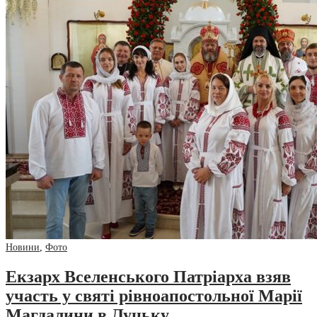
Новини
,
Фото
Екзарх Вселенського Патріарха взяв
участь у святі рівноапостольної Марії
Магдалини в Луцьку