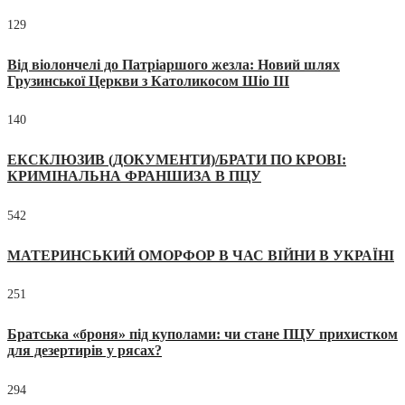
129
Від віолончелі до Патріаршого жезла: Новий шлях
Грузинської Церкви з Католикосом Шіо III
140
ЕКСКЛЮЗИВ (ДОКУМЕНТИ)/БРАТИ ПО КРОВІ:
КРИМІНАЛЬНА ФРАНШИЗА В ПЦУ
542
МАТЕРИНСЬКИЙ ОМОРФОР В ЧАС ВІЙНИ В УКРАЇНІ
251
Братська «броня» під куполами: чи стане ПЦУ прихистком
для дезертирів у рясах?
294