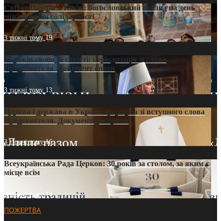
Світові лідери в Києві: богословський погляд на день
міжнародної солідарності
3 тижні тому
19
35 років свободи совісті: періодизація зі слова
Предстоятеля. Документ епохи
3 тижні тому
13
Церква і держава в Україні: формула зі вступного слова
Предстоятеля. Документ доктрини
3 тижні тому
16
Всеукраїнська Рада Церков: 30 років за столом, за яким є
місце всім
3 тижні тому
14
ПОЖЕРТВА