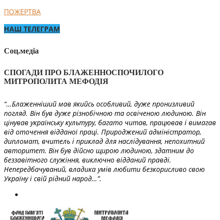
ПОЖЕРТВА
НАШ ТЕЛЕГРАМ
Соц.медіа
СПОГАДИ ПРО БЛАЖЕННОСПОЧИЛОГО
МИТРОПОЛИТА МЕФОДІЯ
“…Блаженніший мав якийсь особливий, дуже пронизливий
погляд. Він був дуже різнобічною та освіченою людиною. Він
цінував українську культуру, багато читав, працював і вимагав
від оточення відданої праці. Природжений адміністратор,
дипломат, вчитель і приклад для наслідування, непохитний
авторитет. Він був дійсно щирою людиною, здатним до
беззавітного служіння, виключно відданий правді.
Непередбачуваний, владика умів любити безкорисливо свою
Україну і свій рідний народ…”.