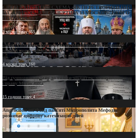
СВЯТІ УХИЛЯНТИ: СХЕМА, ЯК ПЕРЕТВОРИТИ ПЦУ
НА «ОФШОР» ДЛЯ ДЕЗЕРТИРА ІЗ МОСКОВСЬКОГО
ПАТРІАРХАТУ
3 місяці тому
655
«Кейс Тихона» у Тернополі: як Молитовний сніданок
оголив кризу довіри в ПЦУ
4 місяці тому
160
Від гучного скандалу до тихого закриття: хто зупинив
справу Мстислава
15 години тому
4
AngelicBot: як Фонд пам’яті Митрополита Мефодія
розвиває цифрову катехизацію дітей
7 днів тому
12