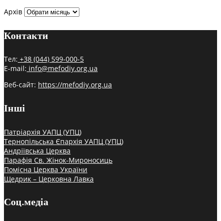
Архів
Контакти
Тел:
+38 (044) 599-000-5
E-mail:
info@mefodiy.org.ua
Веб-сайт:
https://mefodiy.org.ua
Інші
Патріархія УАПЦ (УПЦ)
Тернопільська Єпархія УАПЦ (УПЦ)
Андріївська Церква
Парафія Св. Жінок-Мироносиць
Помісна Церква України
Щедрик – Церковна Лавка
Соц.медіа