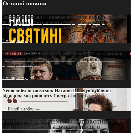
Останні новини
Захистити святині — означає захистити пам’ять людства:
Фонд пам’яті Митрополита Мефодія підтримує
міжнародну петицію щодо участі Росії в ЮНЕСКО
2 місяці тому
61
ПРИСМАК «РУССЬКОГО МІРА» в ПЦУ: ексклюзивні
документи, вирок і російський слід у Тернопільсько-
Бучацькій єпархії
2 місяці тому
298
Nemo iudex in causa sua: Наталія Шевчук публічно
відповіла митрополиту Євстратію Зорі
3 місяці тому
214
EXCLUSIVE (DOCUMENTS)/BLOOD BROTHERS: THE
CRIMINAL FRANCHISE WITHIN THE OCU