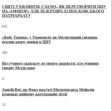
СВЯТІ УХИЛЯНТИ: СХЕМА, ЯК ПЕРЕТВОРИТИ ПЦУ
НА «ОФШОР» ДЛЯ ДЕЗЕРТИРА ІЗ МОСКОВСЬКОГО
ПАТРІАРХАТУ
655
«Кейс Тихона» у Тернополі: як Молитовний сніданок
оголив кризу довіри в ПЦУ
160
Від гучного скандалу до тихого закриття: хто зупинив
справу Мстислава
4
AngelicBot: як Фонд пам’яті Митрополита Мефодія
розвиває цифрову катехизацію дітей
12