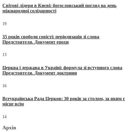
Світові лідери в Києві: богословський погляд на день
міжнародної солідарності
19
35 років свободи совісті: періодизація зі слова
Предстоятеля. Документ епохи
13
Церква і держава в Україні: формула зі вступного слова
Предстоятеля. Документ доктрини
16
Всеукраїнська Рада Церков: 30 років за столом, за яким є
місце всім
14
Архів