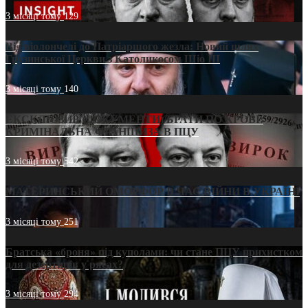
3 місяці тому
129
Від віолончелі до Патріаршого жезла: Новий шлях
Грузинської Церкви з Католикосом Шіо III
3 місяці тому
140
ЕКСКЛЮЗИВ (ДОКУМЕНТИ)/БРАТИ ПО КРОВІ:
КРИМІНАЛЬНА ФРАНШИЗА В ПЦУ
3 місяці тому
542
МАТЕРИНСЬКИЙ ОМОРФОР В ЧАС ВІЙНИ В УКРАЇНІ
3 місяці тому
251
Братська «броня» під куполами: чи стане ПЦУ прихистком
для дезертирів у рясах?
3 місяці тому
294