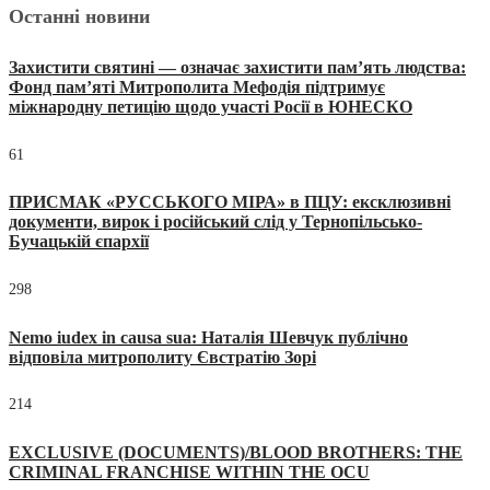
Останні новини
Захистити святині — означає захистити пам’ять людства:
Фонд пам’яті Митрополита Мефодія підтримує
міжнародну петицію щодо участі Росії в ЮНЕСКО
61
ПРИСМАК «РУССЬКОГО МІРА» в ПЦУ: ексклюзивні
документи, вирок і російський слід у Тернопільсько-
Бучацькій єпархії
298
Nemo iudex in causa sua: Наталія Шевчук публічно
відповіла митрополиту Євстратію Зорі
214
EXCLUSIVE (DOCUMENTS)/BLOOD BROTHERS: THE
CRIMINAL FRANCHISE WITHIN THE OCU