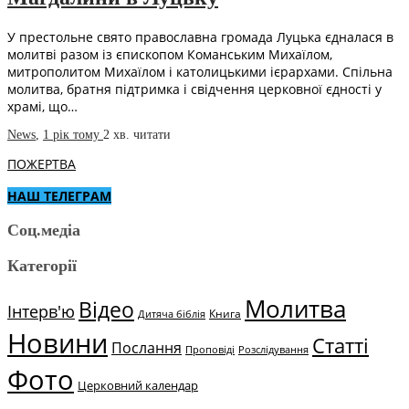
У престольне свято православна громада Луцька єдналася в
молитві разом із єпископом Команським Михаїлом,
митрополитом Михаїлом і католицькими ієрархами. Спільна
молитва, братня підтримка і свідчення церковної єдності у
храмі, що…
News
,
1 рік тому
2 хв.
читати
ПОЖЕРТВА
НАШ ТЕЛЕГРАМ
Соц.медіа
Категорії
Молитва
Відео
Інтерв'ю
Книга
Дитяча біблія
Новини
Статті
Послання
Проповіді
Розслідування
Фото
Церковний календар