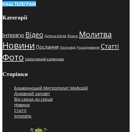
НАШ ТЕЛЕГРАМ
Категорії
Молитва
Відео
Інтерв'ю
Книга
Дитяча біблія
Новини
Статті
Послання
Проповіді
Розслідування
Фото
Церковний календар
Сторінки
Блаженніший Митрополит Мефодій
Духовний заповіт
Від серця до серця
Новини
Статті
Інтерв’ю