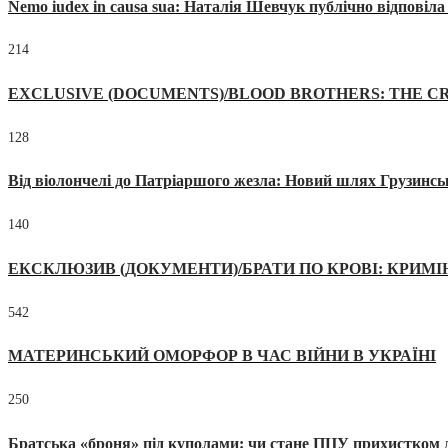
Nemo iudex in causa sua: Наталія Шевчук публічно відповіл
214
EXCLUSIVE (DOCUMENTS)/BLOOD BROTHERS: THE CR
128
Від віолончелі до Патріаршого жезла: Новий шлях Грузинсь
140
ЕКСКЛЮЗИВ (ДОКУМЕНТИ)/БРАТИ ПО КРОВІ: КРИМ
542
МАТЕРИНСЬКИЙ ОМОРФОР В ЧАС ВІЙНИ В УКРАЇНІ
250
Братська «броня» під куполами: чи стане ПЦУ прихистком д