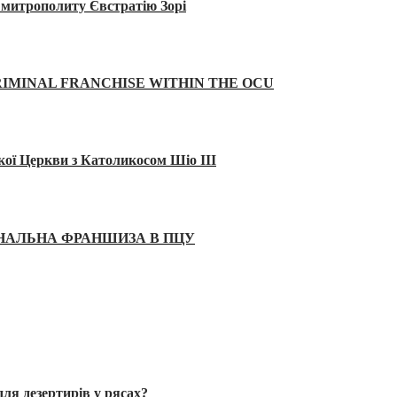
а митрополиту Євстратію Зорі
IMINAL FRANCHISE WITHIN THE OCU
кої Церкви з Католикосом Шіо III
ІНАЛЬНА ФРАНШИЗА В ПЦУ
ля дезертирів у рясах?