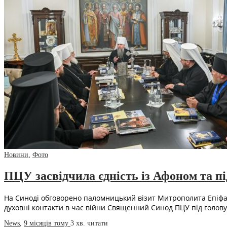
Новини
,
Фото
ПЦУ засвідчила єдність із Афоном та п
На Синоді обговорено паломницький візит Митрополита Епіфані
духовні контакти в час війни Священний Синод ПЦУ під голо
News
,
9 місяців тому
3 хв.
читати