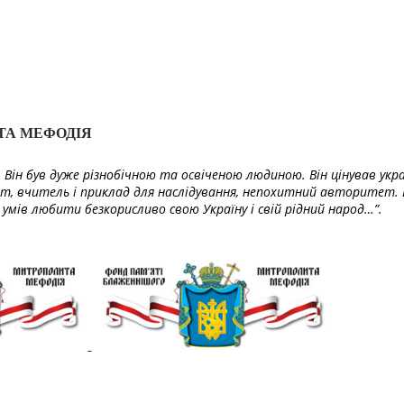
ТА МЕФОДІЯ
Він був дуже різнобічною та освіченою людиною. Він цінував укра
т, вчитель і приклад для наслідування, непохитний авторитет. 
умів любити безкорисливо свою Україну і свій рідний народ…”.