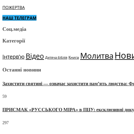
ПОЖЕРТВА
НАШ ТЕЛЕГРАМ
Соц.медіа
Категорії
Нов
Молитва
Відео
Інтерв'ю
Книга
Дитяча біблія
Останні новини
Захистити святині — означає захистити пам’ять людства: 
59
ПРИСМАК «РУССЬКОГО МІРА» в ПЦУ: ексклюзивні документи
297