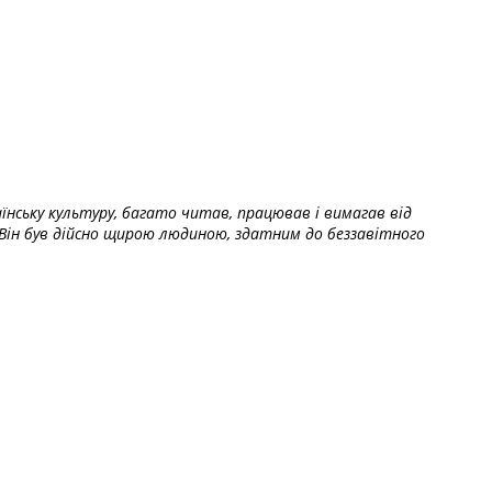
їнську культуру, багато читав, працював і вимагав від
Він був дійсно щирою людиною, здатним до беззавітного