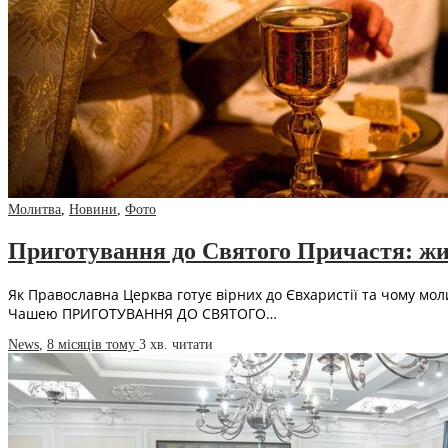
Молитва
,
Новини
,
Фото
Приготування до Святого Причастя: жи
Як Православна Церква готує вірних до Євхаристії та чому мо
Чашею ПРИГОТУВАННЯ ДО СВЯТОГО…
News
,
8 місяців тому
3 хв.
читати