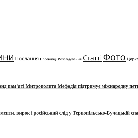
ини
Фото
Статті
Послання
Церк
Проповіді
Розслідування
Фонд пам’яті Митрополита Мефодія підтримує міжнародну пе
, вирок і російський слід у Тернопільсько-Бучацькій єпа