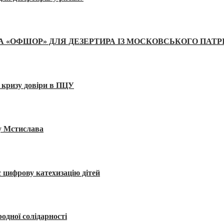
А «ОФШОР» ДЛЯ ДЕЗЕРТИРА ІЗ МОСКОВСЬКОГО ПАТР
 кризу довіри в ПЦУ
ву Мстислава
 цифрову катехизацію дітей
одної солідарності