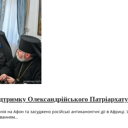
ідтримку Олександрійського Патріархату
я на Афон та засуджено російські антиканонічні дії в Африці.
вуванням…