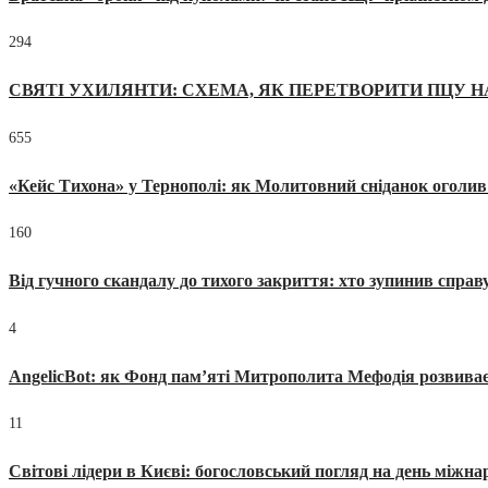
294
СВЯТІ УХИЛЯНТИ: СХЕМА, ЯК ПЕРЕТВОРИТИ ПЦУ Н
655
«Кейс Тихона» у Тернополі: як Молитовний сніданок оголив
160
Від гучного скандалу до тихого закриття: хто зупинив спра
4
AngelicBot: як Фонд пам’яті Митрополита Мефодія розвиває
11
Світові лідери в Києві: богословський погляд на день міжнар