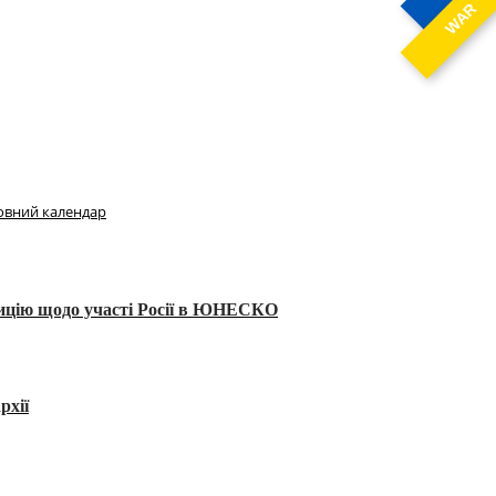
WAR
овний календар
тицію щодо участі Росії в ЮНЕСКО
рхії