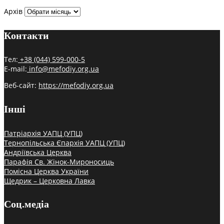
Архів
Контакти
Тел:
+38 (044) 599-000-5
E-mail:
info@mefodiy.org.ua
Веб-сайт:
https://mefodiy.org.ua
Інші
Патріархія УАПЦ (УПЦ)
Тернопільська Єпархія УАПЦ (УПЦ)
Андріївська Церква
Парафія Св. Жінок-Мироносиць
Помісна Церква України
Щедрик – Церковна Лавка
Соц.медіа