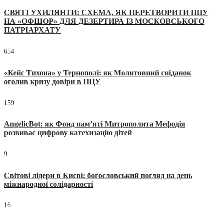
СВЯТІ УХИЛЯНТИ: СХЕМА, ЯК ПЕРЕТВОРИТИ ПЦУ
НА «ОФШОР» ДЛЯ ДЕЗЕРТИРА ІЗ МОСКОВСЬКОГО
ПАТРІАРХАТУ
654
«Кейс Тихона» у Тернополі: як Молитовний сніданок
оголив кризу довіри в ПЦУ
159
AngelicBot: як Фонд пам’яті Митрополита Мефодія
розвиває цифрову катехизацію дітей
9
Світові лідери в Києві: богословський погляд на день
міжнародної солідарності
16