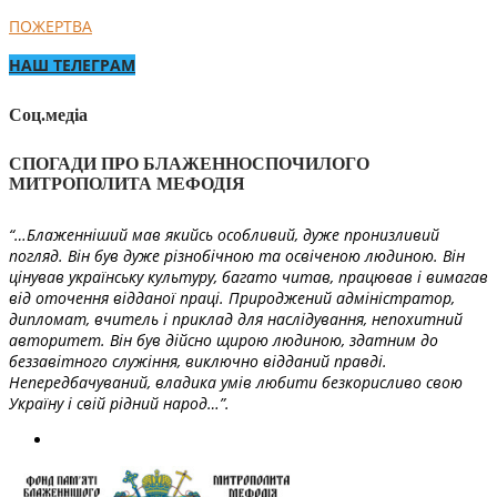
ПОЖЕРТВА
НАШ ТЕЛЕГРАМ
Соц.медіа
СПОГАДИ ПРО БЛАЖЕННОСПОЧИЛОГО
МИТРОПОЛИТА МЕФОДІЯ
“…Блаженніший мав якийсь особливий, дуже пронизливий
погляд. Він був дуже різнобічною та освіченою людиною. Він
цінував українську культуру, багато читав, працював і вимагав
від оточення відданої праці. Природжений адміністратор,
дипломат, вчитель і приклад для наслідування, непохитний
авторитет. Він був дійсно щирою людиною, здатним до
беззавітного служіння, виключно відданий правді.
Непередбачуваний, владика умів любити безкорисливо свою
Україну і свій рідний народ…”.