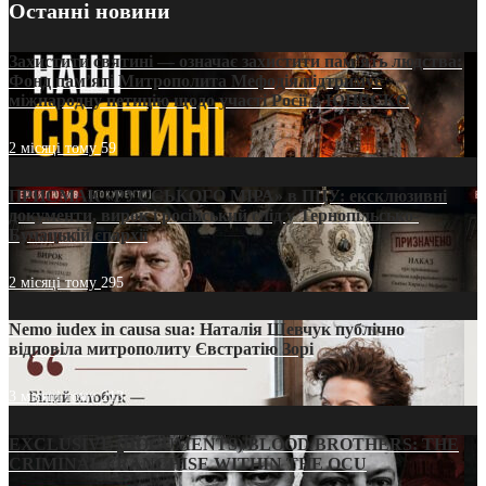
Останні новини
Захистити святині — означає захистити пам’ять людства:
Фонд пам’яті Митрополита Мефодія підтримує
міжнародну петицію щодо участі Росії в ЮНЕСКО
2 місяці тому
59
ПРИСМАК «РУССЬКОГО МІРА» в ПЦУ: ексклюзивні
документи, вирок і російський слід у Тернопільсько-
Бучацькій єпархії
2 місяці тому
295
Nemo iudex in causa sua: Наталія Шевчук публічно
відповіла митрополиту Євстратію Зорі
3 місяці тому
213
EXCLUSIVE (DOCUMENTS)/BLOOD BROTHERS: THE
CRIMINAL FRANCHISE WITHIN THE OCU