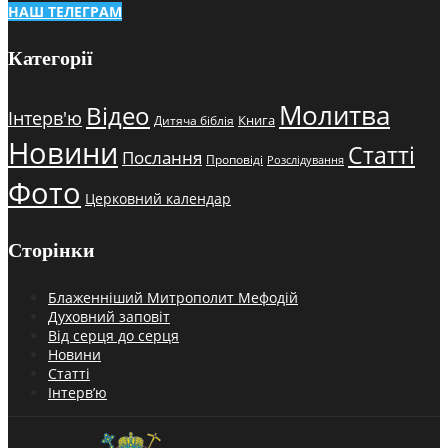
НАШ ТЕЛЕГРАМ
Категорії
Молитва
Відео
Інтерв'ю
Книга
Дитяча біблія
Новини
Статті
Послання
Проповіді
Розслідування
Фото
Церковний календар
Сторінки
Блаженніший Митрополит Мефодій
Духовний заповіт
Від серця до серця
Новини
Статті
Інтерв’ю