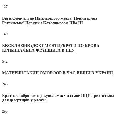
127
Від віолончелі до Патріаршого жезла: Новий шлях
Грузинської Церкви з Католикосом Шіо III
140
ЕКСКЛЮЗИВ (ДОКУМЕНТИ)/БРАТИ ПО КРОВІ:
КРИМІНАЛЬНА ФРАНШИЗА В ПЦУ
542
МАТЕРИНСЬКИЙ ОМОРФОР В ЧАС ВІЙНИ В УКРАЇНІ
248
Братська «броня» під куполами: чи стане ПЦУ прихистком
для дезертирів у рясах?
293