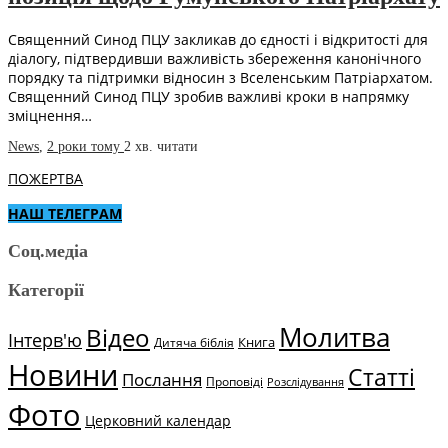
Священний Синод ПЦУ закликав до єдності і відкритості для
діалогу, підтвердивши важливість збереження канонічного
порядку та підтримки відносин з Вселенським Патріархатом.
Священний Синод ПЦУ зробив важливі кроки в напрямку
зміцнення…
News
,
2 роки тому
2 хв.
читати
ПОЖЕРТВА
НАШ ТЕЛЕГРАМ
Соц.медіа
Категорії
Молитва
Відео
Інтерв'ю
Книга
Дитяча біблія
Новини
Статті
Послання
Проповіді
Розслідування
Фото
Церковний календар