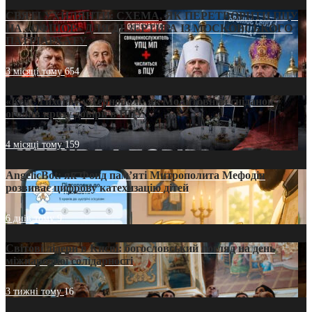
СВЯТІ УХИЛЯНТИ: СХЕМА, ЯК ПЕРЕТВОРИТИ ПЦУ
НА «ОФШОР» ДЛЯ ДЕЗЕРТИРА ІЗ МОСКОВСЬКОГО
ПАТРІАРХАТУ
3 місяці тому
654
«Кейс Тихона» у Тернополі: як Молитовний сніданок
оголив кризу довіри в ПЦУ
4 місяці тому
159
AngelicBot: як Фонд пам’яті Митрополита Мефодія
розвиває цифрову катехизацію дітей
6 днів тому
9
Світові лідери в Києві: богословський погляд на день
міжнародної солідарності
3 тижні тому
16