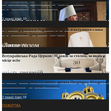
35 років свободи совісті: періодизація зі слова
Предстоятеля. Документ епохи
3 тижні тому
10
Церква і держава в Україні: формула зі вступного слова
Предстоятеля. Документ доктрини
3 тижні тому
13
Всеукраїнська Рада Церков: 30 років за столом, за яким є
місце всім
3 тижні тому
13
Проповідь Епіфанія 15 липня: цитата Патріарха Філарета з
його амвона. Документ тяглості
3 тижні тому
18
ПОЖЕРТВА