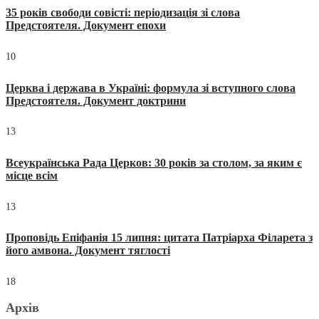
35 років свободи совісті: періодизація зі слова
Предстоятеля. Документ епохи
10
Церква і держава в Україні: формула зі вступного слова
Предстоятеля. Документ доктрини
13
Всеукраїнська Рада Церков: 30 років за столом, за яким є
місце всім
13
Проповідь Епіфанія 15 липня: цитата Патріарха Філарета з
його амвона. Документ тяглості
18
Архів