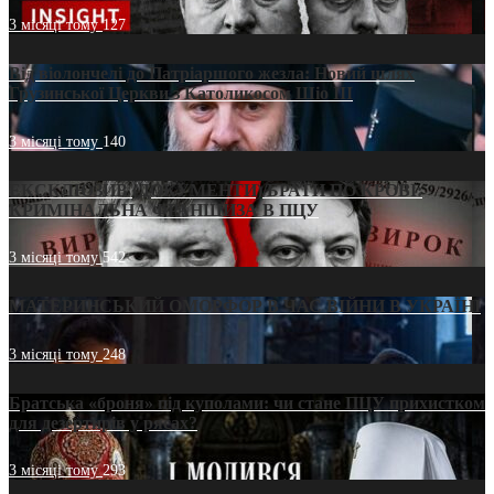
3 місяці тому
127
Від віолончелі до Патріаршого жезла: Новий шлях
Грузинської Церкви з Католикосом Шіо III
3 місяці тому
140
ЕКСКЛЮЗИВ (ДОКУМЕНТИ)/БРАТИ ПО КРОВІ:
КРИМІНАЛЬНА ФРАНШИЗА В ПЦУ
3 місяці тому
542
МАТЕРИНСЬКИЙ ОМОРФОР В ЧАС ВІЙНИ В УКРАЇНІ
3 місяці тому
248
Братська «броня» під куполами: чи стане ПЦУ прихистком
для дезертирів у рясах?
3 місяці тому
293