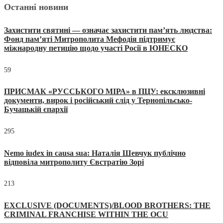
Останні новини
Захистити святині — означає захистити пам’ять людства:
Фонд пам’яті Митрополита Мефодія підтримує
міжнародну петицію щодо участі Росії в ЮНЕСКО
59
ПРИСМАК «РУССЬКОГО МІРА» в ПЦУ: ексклюзивні
документи, вирок і російський слід у Тернопільсько-
Бучацькій єпархії
295
Nemo iudex in causa sua: Наталія Шевчук публічно
відповіла митрополиту Євстратію Зорі
213
EXCLUSIVE (DOCUMENTS)/BLOOD BROTHERS: THE
CRIMINAL FRANCHISE WITHIN THE OCU