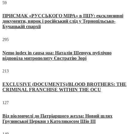
59
ПРИСМАК «РУССЬКОГО МІРА» в ПЦУ: ексклюзивні
документи, вирок і російський слід у Тернопільсько-
Бучацькій єпархії
295
Nemo iudex in causa sua: Наталія Шевчук публічно
відповіла митрополиту Євстратію Зорі
213
EXCLUSIVE (DOCUMENTS)/BLOOD BROTHERS: THE
CRIMINAL FRANCHISE WITHIN THE OCU
127
Від віолончелі до Патріаршого жезла: Новий шлях
Грузинської Церкви з Католикосом Шіо III