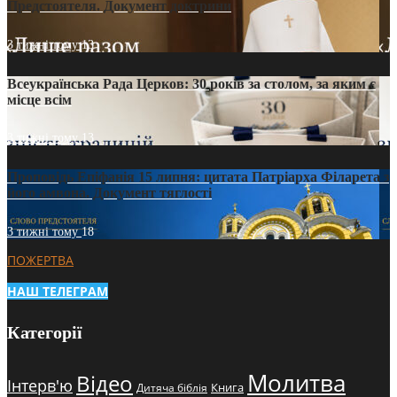
Предстоятеля. Документ доктрини
3 тижні тому
13
Всеукраїнська Рада Церков: 30 років за столом, за яким є
місце всім
3 тижні тому
13
Проповідь Епіфанія 15 липня: цитата Патріарха Філарета з
його амвона. Документ тяглості
3 тижні тому
18
ПОЖЕРТВА
НАШ ТЕЛЕГРАМ
Категорії
Молитва
Відео
Інтерв'ю
Книга
Дитяча біблія