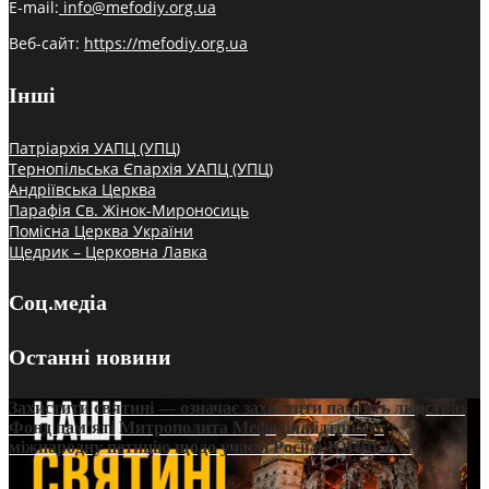
E-mail:
info@mefodiy.org.ua
Веб-сайт:
https://mefodiy.org.ua
Інші
Патріархія УАПЦ (УПЦ)
Тернопільська Єпархія УАПЦ (УПЦ)
Андріївська Церква
Парафія Св. Жінок-Мироносиць
Помісна Церква України
Щедрик – Церковна Лавка
Соц.медіа
Останні новини
Захистити святині — означає захистити пам’ять людства:
Фонд пам’яті Митрополита Мефодія підтримує
міжнародну петицію щодо участі Росії в ЮНЕСКО