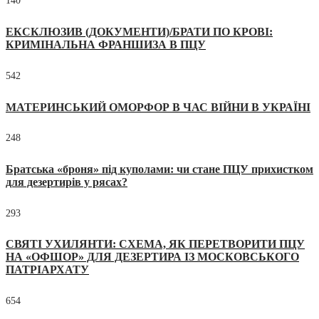
140
ЕКСКЛЮЗИВ (ДОКУМЕНТИ)/БРАТИ ПО КРОВІ:
КРИМІНАЛЬНА ФРАНШИЗА В ПЦУ
542
МАТЕРИНСЬКИЙ ОМОРФОР В ЧАС ВІЙНИ В УКРАЇНІ
248
Братська «броня» під куполами: чи стане ПЦУ прихистком
для дезертирів у рясах?
293
СВЯТІ УХИЛЯНТИ: СХЕМА, ЯК ПЕРЕТВОРИТИ ПЦУ
НА «ОФШОР» ДЛЯ ДЕЗЕРТИРА ІЗ МОСКОВСЬКОГО
ПАТРІАРХАТУ
654