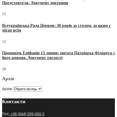
Предстоятеля. Документ доктрини
13
Всеукраїнська Рада Церков: 30 років за столом, за яким є
місце всім
13
Проповідь Епіфанія 15 липня: цитата Патріарха Філарета з
його амвона. Документ тяглості
18
Архів
Архів
Контакти
Тел:
+38 (044) 599-000-5