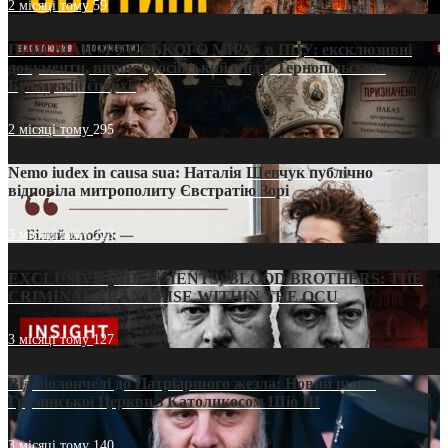
2 місяці тому
59
ПРИСМАК «РУССЬКОГО МІРА» в ПЦУ: ексклюзивні
документи, вирок і російський слід у Тернопільсько-
Бучацькій єпархії
2 місяці тому
295
Nemo iudex in causa sua: Наталія Шевчук публічно
відповіла митрополиту Євстратію Зорі
3 місяці тому
213
EXCLUSIVE (DOCUMENTS)/BLOOD BROTHERS: THE
CRIMINAL FRANCHISE WITHIN THE OCU
3 місяці тому
127
Від віолончелі до Патріаршого жезла: Новий шлях
Грузинської Церкви з Католикосом Шіо III
3 місяці тому
140