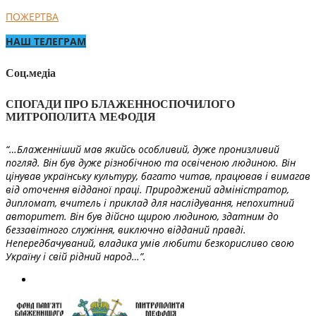
ПОЖЕРТВА
НАШ ТЕЛЕГРАМ
Соц.медіа
СПОГАДИ ПРО БЛАЖЕННОСПОЧИЛОГО
МИТРОПОЛИТА МЕФОДІЯ
“…Блаженніший мав якийсь особливий, дуже пронизливий
погляд. Він був дуже різнобічною та освіченою людиною. Він
цінував українську культуру, багато читав, працював і вимагав
від оточення відданої праці. Природжений адміністратор,
дипломат, вчитель і приклад для наслідування, непохитний
авторитет. Він був дійсно щирою людиною, здатним до
беззавітного служіння, виключно відданий правді.
Непередбачуваний, владика умів любити безкорисливо свою
Україну і свій рідний народ…”.