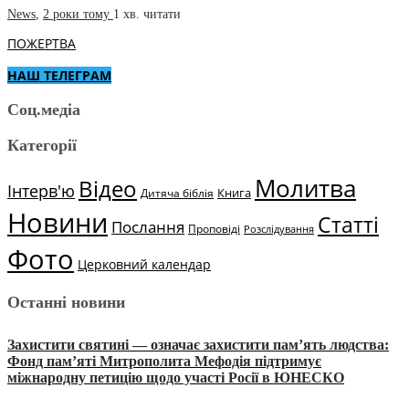
News
,
2 роки тому
1 хв.
читати
ПОЖЕРТВА
НАШ ТЕЛЕГРАМ
Соц.медіа
Категорії
Молитва
Відео
Інтерв'ю
Книга
Дитяча біблія
Новини
Статті
Послання
Проповіді
Розслідування
Фото
Церковний календар
Останні новини
Захистити святині — означає захистити пам’ять людства:
Фонд пам’яті Митрополита Мефодія підтримує
міжнародну петицію щодо участі Росії в ЮНЕСКО