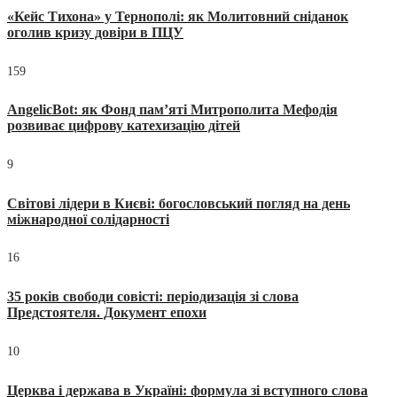
«Кейс Тихона» у Тернополі: як Молитовний сніданок
оголив кризу довіри в ПЦУ
159
AngelicBot: як Фонд пам’яті Митрополита Мефодія
розвиває цифрову катехизацію дітей
9
Світові лідери в Києві: богословський погляд на день
міжнародної солідарності
16
35 років свободи совісті: періодизація зі слова
Предстоятеля. Документ епохи
10
Церква і держава в Україні: формула зі вступного слова