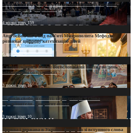
«Кейс Тихона» у Тернополі: як Молитовний сніданок
оголив кризу довіри в ПЦУ
4 місяці тому
159
AngelicBot: як Фонд пам’яті Митрополита Мефодія
розвиває цифрову катехизацію дітей
6 днів тому
9
Світові лідери в Києві: богословський погляд на день
міжнародної солідарності
3 тижні тому
16
35 років свободи совісті: періодизація зі слова
Предстоятеля. Документ епохи
3 тижні тому
10
Церква і держава в Україні: формула зі вступного слова