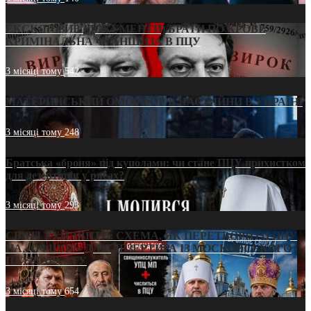
ЕКСКЛЮЗИВ (ДОКУМЕНТИ)/БРАТИ ПО КРОВІ:
КРИМІНАЛЬНА ФРАНШИЗА В ПЦУ
3 місяці тому
542
МАТЕРИНСЬКИЙ ОМОРФОР В ЧАС ВІЙНИ В УКРАЇНІ
3 місяці тому
248
Братська «броня» під куполами: чи стане ПЦУ прихистком
для дезертирів у рясах?
3 місяці тому
293
СВЯТІ УХИЛЯНТИ: СХЕМА, ЯК ПЕРЕТВОРИТИ ПЦУ
НА «ОФШОР» ДЛЯ ДЕЗЕРТИРА ІЗ МОСКОВСЬКОГО
ПАТРІАРХАТУ
3 місяці тому
654