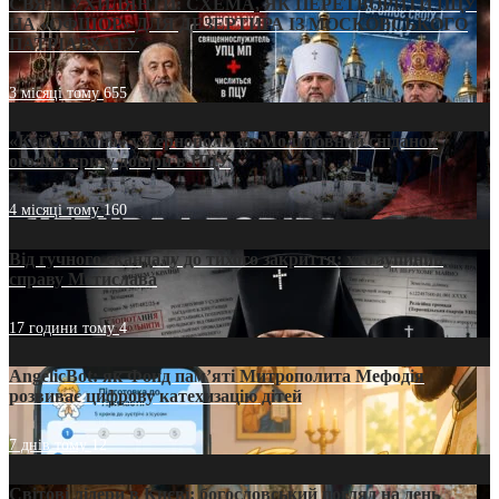
СВЯТІ УХИЛЯНТИ: СХЕМА, ЯК ПЕРЕТВОРИТИ ПЦУ
НА «ОФШОР» ДЛЯ ДЕЗЕРТИРА ІЗ МОСКОВСЬКОГО
ПАТРІАРХАТУ
3 місяці тому
655
«Кейс Тихона» у Тернополі: як Молитовний сніданок
оголив кризу довіри в ПЦУ
4 місяці тому
160
Від гучного скандалу до тихого закриття: хто зупинив
справу Мстислава
17 години тому
4
AngelicBot: як Фонд пам’яті Митрополита Мефодія
розвиває цифрову катехизацію дітей
7 днів тому
12
Світові лідери в Києві: богословський погляд на день