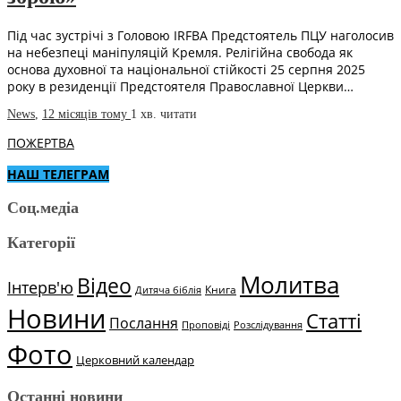
Під час зустрічі з Головою IRFBA Предстоятель ПЦУ наголосив
на небезпеці маніпуляцій Кремля. Релігійна свобода як
основа духовної та національної стійкості 25 серпня 2025
року в резиденції Предстоятеля Православної Церкви…
News
,
12 місяців тому
1 хв.
читати
ПОЖЕРТВА
НАШ ТЕЛЕГРАМ
Соц.медіа
Категорії
Молитва
Відео
Інтерв'ю
Книга
Дитяча біблія
Новини
Статті
Послання
Проповіді
Розслідування
Фото
Церковний календар
Останні новини