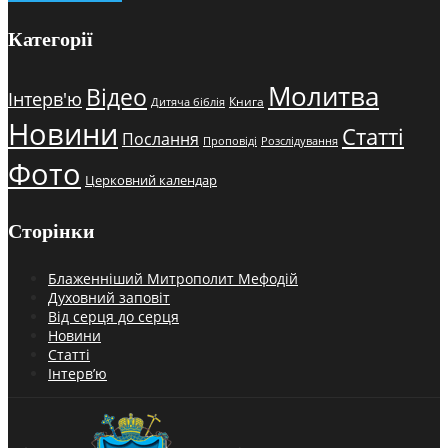
Категорії
Молитва
Відео
Інтерв'ю
Книга
Дитяча біблія
Новини
Статті
Послання
Проповіді
Розслідування
Фото
Церковний календар
Сторінки
Блаженніший Митрополит Мефодій
Духовний заповіт
Від серця до серця
Новини
Статті
Інтерв’ю