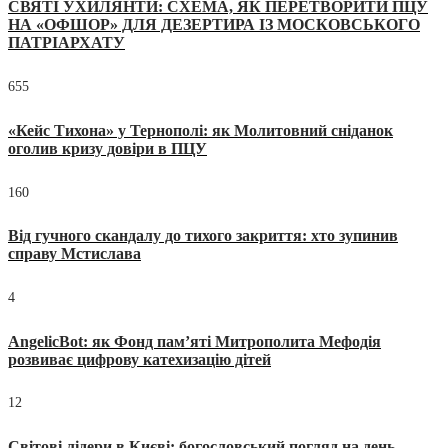
СВЯТІ УХИЛЯНТИ: СХЕМА, ЯК ПЕРЕТВОРИТИ ПЦУ
НА «ОФШОР» ДЛЯ ДЕЗЕРТИРА ІЗ МОСКОВСЬКОГО
ПАТРІАРХАТУ
655
«Кейс Тихона» у Тернополі: як Молитовний сніданок
оголив кризу довіри в ПЦУ
160
Від гучного скандалу до тихого закриття: хто зупинив
справу Мстислава
4
AngelicBot: як Фонд пам’яті Митрополита Мефодія
розвиває цифрову катехизацію дітей
12
Світові лідери в Києві: богословський погляд на день