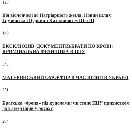
129
Від віолончелі до Патріаршого жезла: Новий шлях
Грузинської Церкви з Католикосом Шіо III
140
ЕКСКЛЮЗИВ (ДОКУМЕНТИ)/БРАТИ ПО КРОВІ:
КРИМІНАЛЬНА ФРАНШИЗА В ПЦУ
543
МАТЕРИНСЬКИЙ ОМОРФОР В ЧАС ВІЙНИ В УКРАЇНІ
251
Братська «броня» під куполами: чи стане ПЦУ прихистком
для дезертирів у рясах?
294