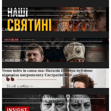
Захистити святині — означає захистити пам’ять людства:
Фонд пам’яті Митрополита Мефодія підтримує
міжнародну петицію щодо участі Росії в ЮНЕСКО
2 місяці тому
61
ПРИСМАК «РУССЬКОГО МІРА» в ПЦУ: ексклюзивні
документи, вирок і російський слід у Тернопільсько-
Бучацькій єпархії
2 місяці тому
298
Nemo iudex in causa sua: Наталія Шевчук публічно
відповіла митрополиту Євстратію Зорі
3 місяці тому
214
EXCLUSIVE (DOCUMENTS)/BLOOD BROTHERS: THE
CRIMINAL FRANCHISE WITHIN THE OCU