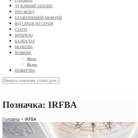
ГОЛОВНА
ДУХОВНИЙ ЗАПОВІТ
ПРО ФОНД
БЛАЖЕННІШИЙ МЕФОДІЙ
ВІД СЕРЦЯ ДО СЕРЦЯ
СТАТТІ
ІНТЕРВ’Ю
КАЛЕНДАР
МОЛИТВА
НОВИНИ
Фото
Відео
ПОЖЕРТВА
Позначка:
IRFBA
Головна
>
IRFBA