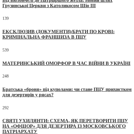
Від віолончелі до Патріаршого жезла: Новий шлях
Грузинської Церкви з Католикосом Шіо III
139
ЕКСКЛЮЗИВ (ДОКУМЕНТИ)/БРАТИ ПО КРОВІ:
КРИМІНАЛЬНА ФРАНШИЗА В ПЦУ
539
МАТЕРИНСЬКИЙ ОМОРФОР В ЧАС ВІЙНИ В УКРАЇНІ
248
Братська «броня» під куполами: чи стане ПЦУ прихистком
для дезертирів у рясах?
292
СВЯТІ УХИЛЯНТИ: СХЕМА, ЯК ПЕРЕТВОРИТИ ПЦУ
НА «ОФШОР» ДЛЯ ДЕЗЕРТИРА ІЗ МОСКОВСЬКОГО
ПАТРІАРХАТУ