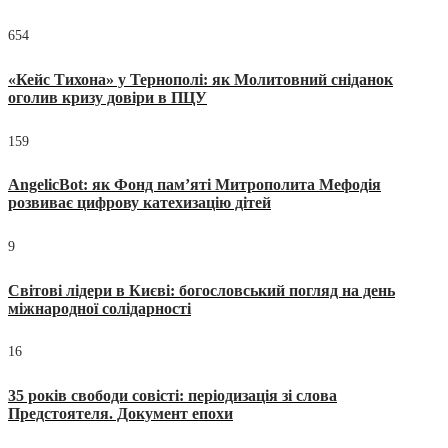
654
«Кейс Тихона» у Тернополі: як Молитовний сніданок
оголив кризу довіри в ПЦУ
159
AngelicBot: як Фонд пам’яті Митрополита Мефодія
розвиває цифрову катехизацію дітей
9
Світові лідери в Києві: богословський погляд на день
міжнародної солідарності
16
35 років свободи совісті: періодизація зі слова
Предстоятеля. Документ епохи