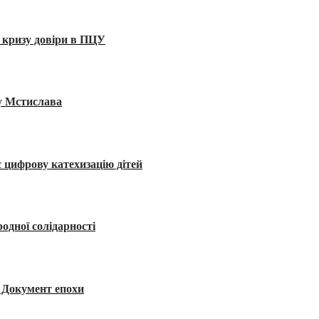
 кризу довіри в ПЦУ
ву Мстислава
 цифрову катехизацію дітей
одної солідарності
я. Документ епохи