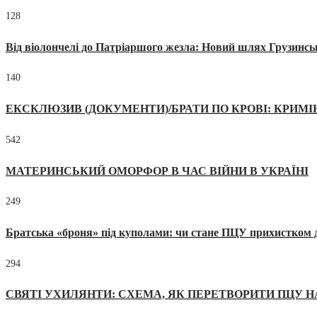
128
Від віолончелі до Патріаршого жезла: Новий шлях Грузинсь
140
ЕКСКЛЮЗИВ (ДОКУМЕНТИ)/БРАТИ ПО КРОВІ: КРИМ
542
МАТЕРИНСЬКИЙ ОМОРФОР В ЧАС ВІЙНИ В УКРАЇНІ
249
Братська «броня» під куполами: чи стане ПЦУ прихистком д
294
СВЯТІ УХИЛЯНТИ: СХЕМА, ЯК ПЕРЕТВОРИТИ ПЦУ Н