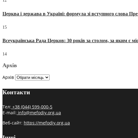
12
Церква і держава в Україні: формула зі вступного слова П
15
Всеукраїнська Рада Церков: 30 років за столом, за яким є мі
14
Архів
Архів
Контакти
Тел:
+38 (044) 599-000-5
E-mail:
info@mefodiy.org.ua
Веб-сайт:
https://mefodiy.org.ua
Інші