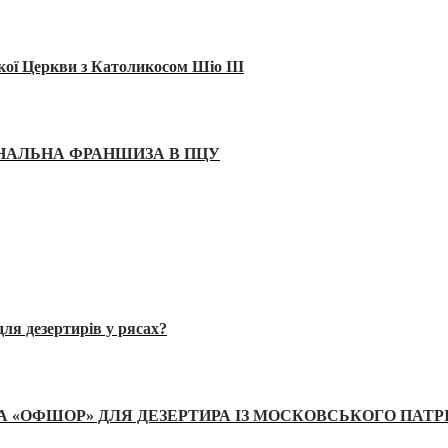
кої Церкви з Католикосом Шіо III
ІНАЛЬНА ФРАНШИЗА В ПЦУ
ля дезертирів у рясах?
А «ОФШОР» ДЛЯ ДЕЗЕРТИРА ІЗ МОСКОВСЬКОГО ПАТР