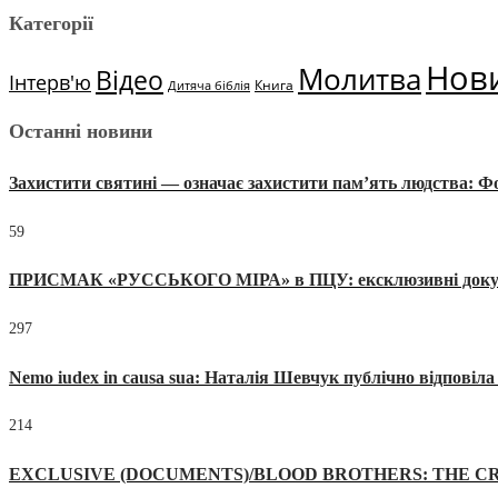
Категорії
Нов
Молитва
Відео
Інтерв'ю
Книга
Дитяча біблія
Останні новини
Захистити святині — означає захистити пам’ять людства: 
59
ПРИСМАК «РУССЬКОГО МІРА» в ПЦУ: ексклюзивні документи
297
Nemo iudex in causa sua: Наталія Шевчук публічно відповіл
214
EXCLUSIVE (DOCUMENTS)/BLOOD BROTHERS: THE CR