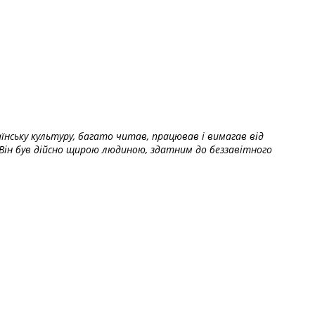
їнську культуру, багато читав, працював і вимагав від
Він був дійсно щирою людиною, здатним до беззавітного