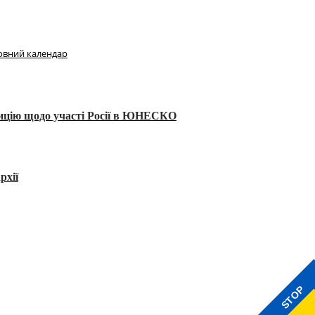
овний календар
тицію щодо участі Росії в ЮНЕСКО
рхії
STOP