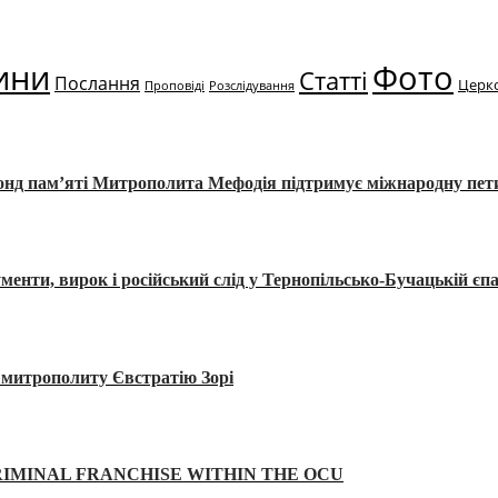
ини
Фото
Статті
Послання
Церк
Проповіді
Розслідування
Фонд пам’яті Митрополита Мефодія підтримує міжнародну пе
, вирок і російський слід у Тернопільсько-Бучацькій єпа
а митрополиту Євстратію Зорі
IMINAL FRANCHISE WITHIN THE OCU