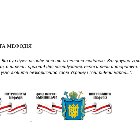
ТА МЕФОДІЯ
Він був дуже різнобічною та освіченою людиною. Він цінував укра
т, вчитель і приклад для наслідування, непохитний авторитет. 
умів любити безкорисливо свою Україну і свій рідний народ…”.