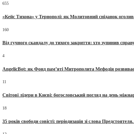
655
«Кейс Тихона» у Тернополі: як Молитовний сніданок оголив
160
Від гучного скандалу до тихого закриття: хто зупинив спра
4
AngelicBot: як Фонд пам’яті Митрополита Мефодія розвиває
11
Світові лідери в Києві: богословський погляд на день міжнар
18
35 років свободи совісті: періодизація зі слова Предстоятел