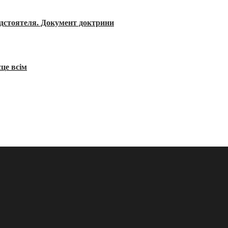
редстоятеля. Документ доктрини
сце всім