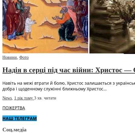
Новини
,
Фото
Надія в серці під час війни: Христос — 
Навіть на межі втрати й болю, Христос залишається з українсь
добра і щоденному служінні ближньому Христос…
News
,
1 рік тому
3 хв.
читати
ПОЖЕРТВА
НАШ ТЕЛЕГРАМ
Соц.медіа