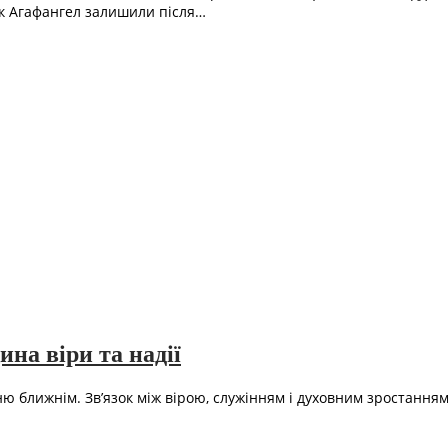
ик Агафангел залишили після…
на віри та надії
ню ближнім. Зв’язок між вірою, служінням і духовним зростання