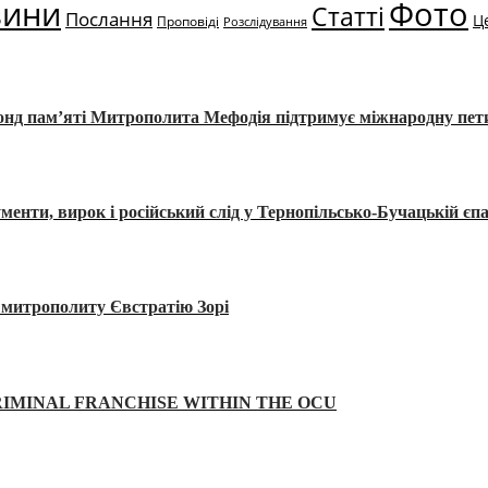
вини
Фото
Статті
Послання
Ц
Проповіді
Розслідування
Фонд пам’яті Митрополита Мефодія підтримує міжнародну пе
, вирок і російський слід у Тернопільсько-Бучацькій єпа
а митрополиту Євстратію Зорі
IMINAL FRANCHISE WITHIN THE OCU