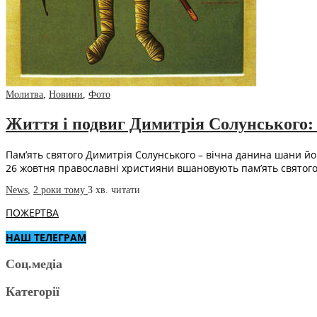
Молитва
,
Новини
,
Фото
Життя і подвиг Димитрія Солунського: 
Пам’ять святого Димитрія Солунського – вічна данина шани йо
26 жовтня православні християни вшановують пам’ять свято
News
,
2 роки тому
3 хв.
читати
ПОЖЕРТВА
НАШ ТЕЛЕГРАМ
Соц.медіа
Категорії