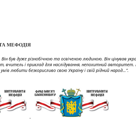
ТА МЕФОДІЯ
Він був дуже різнобічною та освіченою людиною. Він цінував укра
т, вчитель і приклад для наслідування, непохитний авторитет. 
умів любити безкорисливо свою Україну і свій рідний народ…”.