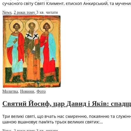
сучасного світу Святі Климент, єпископ Анкирський, та мучен
News
,
2 роки тому
3 хв.
читати
Молитва
,
Новини
,
Фото
Святий Йосиф, цар Давид і Яків: спадщи
Три великі святі, що вчать нас смиренню, покаянню та служін
шаною вшановує пам’ять трьох великих святих:…
News
,
2 роки тому
3 хв.
читати