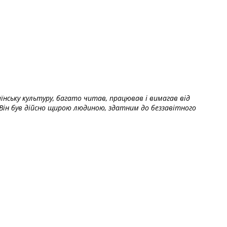
їнську культуру, багато читав, працював і вимагав від
Він був дійсно щирою людиною, здатним до беззавітного