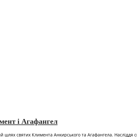
мент і Агафангел
й шлях святих Климента Анкирського та Агафангела. Насліддя с