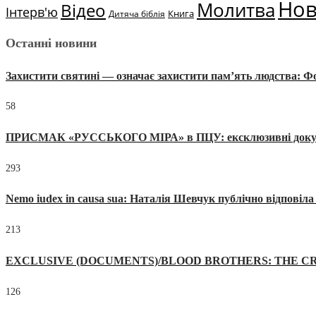
Но
Молитва
Відео
Інтерв'ю
Книга
Дитяча біблія
Останні новини
Захистити святині — означає захистити пам’ять людства: 
58
ПРИСМАК «РУССЬКОГО МІРА» в ПЦУ: ексклюзивні документи
293
Nemo iudex in causa sua: Наталія Шевчук публічно відповіл
213
EXCLUSIVE (DOCUMENTS)/BLOOD BROTHERS: THE CR
126