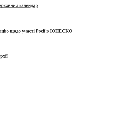
ерковний календар
тицію щодо участі Росії в ЮНЕСКО
рхії